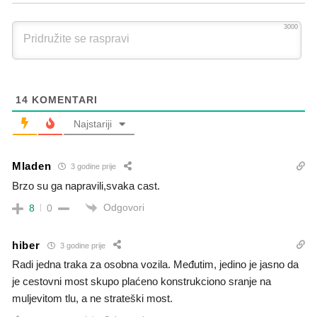
3000
14
KOMENTARI
Najstariji
Mladen
3 godine prije
Brzo su ga napravili,svaka cast.
Odgovori
8
0
hiber
3 godine prije
Radi jedna traka za osobna vozila. Međutim, jedino je jasno da
je cestovni most skupo plaćeno konstrukciono sranje na
muljevitom tlu, a ne strateški most.