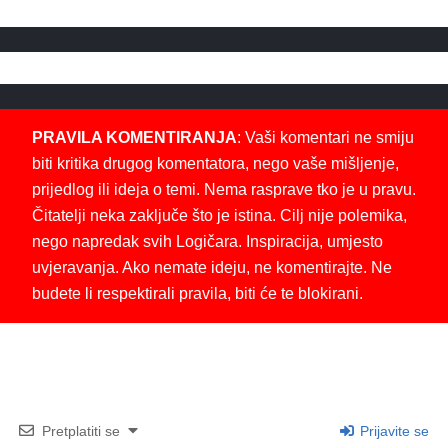
PRAVILA KOMENTIRANJA
: Vaši komentari ne smiju
biti kritika drugog komentatora, nego vaše mišljenje,
prijedlog ili ideja o temi. Nema rasprave tko je u pravu.
Čitatelji neka zaključe što je istina. Cilj nije polemika,
nego napredak svih Logičara. Inspiracija, umjesto
uvjeravanja. Ako nemate ideju, ne komentirajte. Ne
budete li respektirali pravila, biti će te blokirani.
Pretplatiti se
Prijavite se