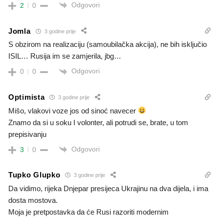
Odgovori
2
0
Jomla
3 godine prije
S obzirom na realizaciju (samoubilačka akcija), ne bih isključio
ISIL… Rusija im se zamjerila, jbg…
Odgovori
0
0
Optimista
3 godine prije
Mišo, vlakovi voze jos od sinoć navecer
Znamo da si u soku I volonter, ali potrudi se, brate, u tom
prepisivanju
Odgovori
3
0
Tupko Glupko
3 godine prije
Da vidimo, rijeka Dnjepar presijeca Ukrajinu na dva dijela, i ima
dosta mostova.
Moja je pretpostavka da će Rusi razoriti modernim