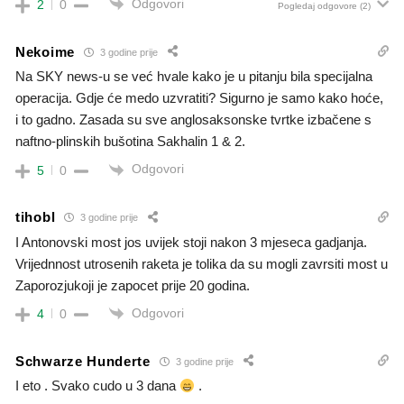
Odgovori
2
0
Pogledaj odgovore
(2)
Nekoime
3 godine prije
Na SKY news-u se već hvale kako je u pitanju bila specijalna
operacija. Gdje će medo uzvratiti? Sigurno je samo kako hoće,
i to gadno. Zasada su sve anglosaksonske tvrtke izbačene s
naftno-plinskih bušotina Sakhalin 1 & 2.
Odgovori
5
0
tihobl
3 godine prije
I Antonovski most jos uvijek stoji nakon 3 mjeseca gadjanja.
Vrijednnost utrosenih raketa je tolika da su mogli zavrsiti most u
Zaporozjukoji je zapocet prije 20 godina.
Odgovori
4
0
Schwarze Hunderte
3 godine prije
I eto . Svako cudo u 3 dana
.