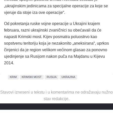
„ukrajinskim jedinicama za specijalne operacije za koje se
vjeruje
da stoje iza ove operacije“.
Od pokretanja ruske vojne operacije u Ukrajini krajem
februara, razni ukrajinski zvaničnici su obećavali da će
napasti Krimski most. Kijev
posmatra
poluostrvo
kao
sopstvenu
teritoriju koja je nezakonito „aneksirana“,
uprkos
činjenici da je region velikom većinom glasao za ponovno
ujedinjenje
sa Rusijom
nakon puča na Majdanu u Kijevu
2014.
KRIM
KRIMSKI MOST
RUSIJA
UKRAJINA
Stavovi izneseni u tekstu i u komentarima ne odražavaju nužno
stav redakcije.