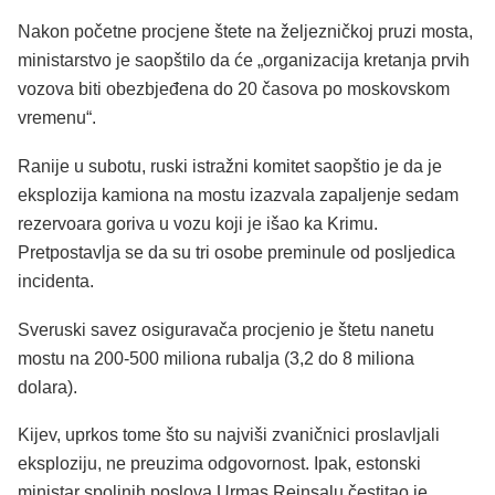
Nakon početne
procjene
štete na
željezničkoj
pruzi mosta,
ministarstvo je
saopštilo
da će „organizacija kretanja prvih
vozova biti
obezbjeđena
do 20 časova po moskovskom
vremenu“.
Ranije u subotu, ruski istražni komitet
saopštio
je da je
eksplozija kamiona na mostu izazvala zapaljenje sedam
rezervoara goriva u vozu koji je išao ka Krimu.
Pretpostavlja se da su tri osobe preminule od
posljedica
incidenta.
Sveruski savez osiguravača
procjenio
je štetu
nanetu
mostu na 200-500
miliona
rubalja (3,2 do 8
miliona
dolara).
Kijev,
uprkos
tome što su najviši zvaničnici proslavljali
eksploziju, ne preuzima odgovornost. Ipak, estonski
ministar
spoljnih
poslova Urmas
Reinsalu
čestitao je