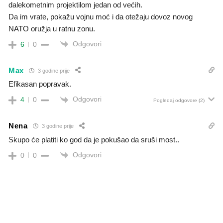
dalekometnim projektilom jedan od većih.
Da im vrate, pokažu vojnu moć i da otežaju dovoz novog
NATO oružja u ratnu zonu.
Odgovori
6
0
Max
3 godine prije
Efikasan popravak.
Odgovori
4
0
Pogledaj odgovore
(2)
Nena
3 godine prije
Skupo će platiti ko god da je pokušao da sruši most..
Odgovori
0
0