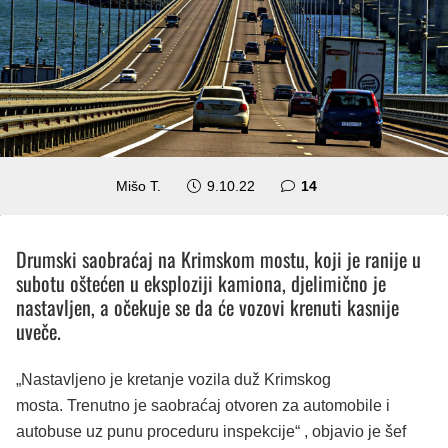
komentara
Mišo T.
9.10.22
14
Drumski saobraćaj na Krimskom mostu, koji je ranije u
subotu oštećen u eksploziji kamiona, djelimično je
nastavljen, a očekuje se da će vozovi krenuti kasnije
uveče.
„Nastavljeno je kretanje vozila duž Krimskog
mosta. Trenutno je saobraćaj otvoren za automobile i
autobuse uz punu proceduru inspekcije“ , objavio je šef