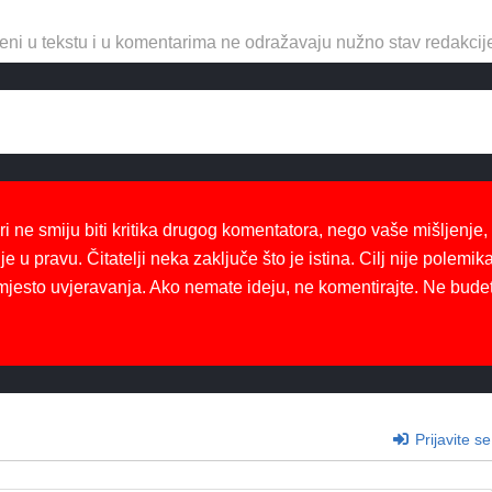
eni u tekstu i u komentarima ne odražavaju nužno stav redakcij
ri ne smiju biti kritika drugog komentatora, nego vaše mišljenje,
je u pravu. Čitatelji neka zaključe što je istina. Cilj nije polemika
mjesto uvjeravanja. Ako nemate ideju, ne komentirajte. Ne bude
Prijavite se