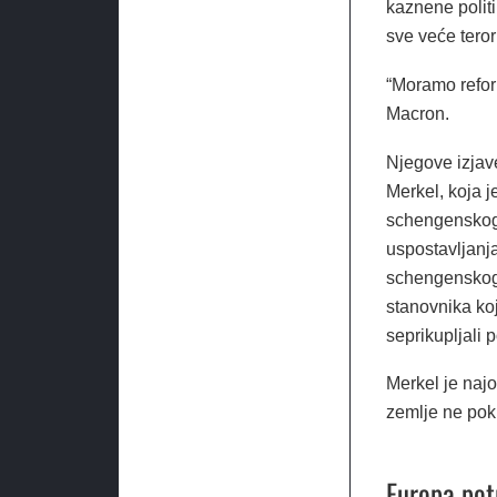
kaznene polit
sve veće teror
“Moramo refor
Macron.
Njegove izjav
Merkel, koja je
schengenskog 
uspostavljanj
schengenskog 
stanovnika koj
seprikupljali 
Merkel je najo
zemlje ne poku
Europa pot