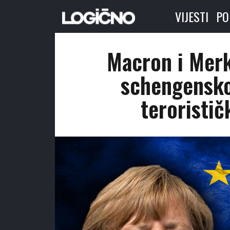
VIJESTI
PO
Macron i Merk
schengensko
teroristič