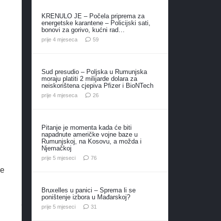
KRENULO JE – Počela priprema za
energetske karantene – Policijski sati,
bonovi za gorivo, kućni rad…
komentara
prije 4 mjeseca
59
Sud presudio – Poljska u Rumunjska
moraju platiti 2 milijarde dolara za
neiskorištena cjepiva Pfizer i BioNTech
komentara
prije 4 mjeseca
26
Pitanje je momenta kada će biti
napadnute američke vojne baze u
Rumunjskoj, na Kosovu, a možda i
Njemačkoj
komentara
prije 5 mjeseci
76
je
Bruxelles u panici – Sprema li se
poništenje izbora u Mađarskoj?
komentar
prije 5 mjeseci
31