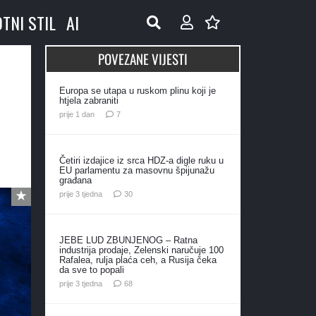
OTNI STIL
AI
POVEZANE VIJESTI
Europa se utapa u ruskom plinu koji je
htjela zabraniti
komentara
prije 1 dan
7
Četiri izdajice iz srca HDZ-a digle ruku u
EU parlamentu za masovnu špijunažu
građana
komentara
prije 3 tjedna
30
JEBE LUD ZBUNJENOG – Ratna
industrija prodaje, Zelenski naručuje 100
Rafalea, rulja plaća ceh, a Rusija čeka
da sve to popali
komentara
prije 3 tjedna
68