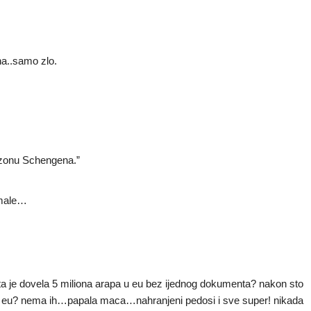
ha..samo zlo.
ta zonu Schengena.”
 male…
ta je dovela 5 miliona arapa u eu bez ijednog dokumenta? nakon sto
stoj eu? nema ih…papala maca…nahranjeni pedosi i sve super! nikada