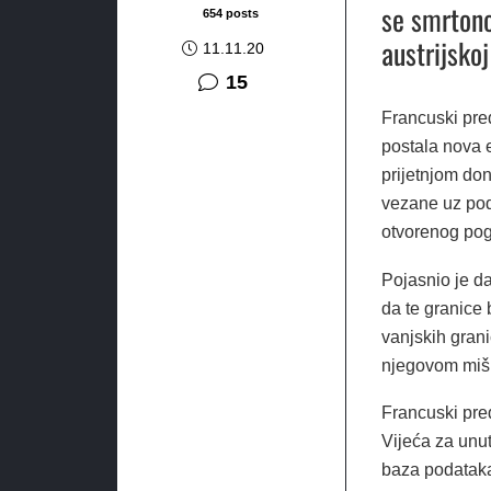
se smrtono
654 posts
austrijskoj
11.11.20
komentara
15
Francuski pre
postala nova 
prijetnjom don
vezane uz pod
otvorenog pog
Pojasnio je da
da te granice 
vanjskih grani
njegovom mišlj
Francuski pred
Vijeća za unut
baza podataka