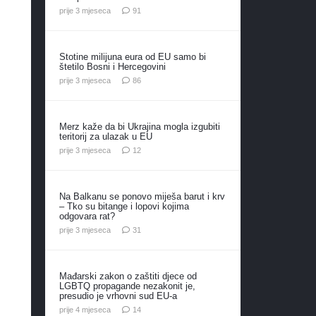
komentar
prije 3 mjeseca
91
Stotine milijuna eura od EU samo bi
štetilo Bosni i Hercegovini
komentara
prije 3 mjeseca
86
Merz kaže da bi Ukrajina mogla izgubiti
teritorij za ulazak u EU
komentara
prije 3 mjeseca
12
Na Balkanu se ponovo miješa barut i krv
– Tko su bitange i lopovi kojima
odgovara rat?
komentar
prije 3 mjeseca
31
Mađarski zakon o zaštiti djece od
LGBTQ propagande nezakonit je,
presudio je vrhovni sud EU-a
komentara
prije 4 mjeseca
14