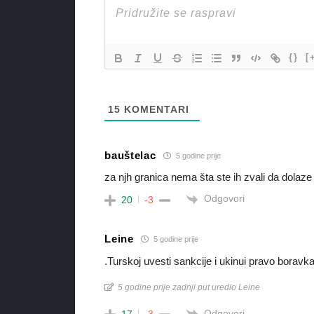
{}
[
15
KOMENTARI
bauštelac
5 godine prije
za njh granica nema šta ste ih zvali da dolaze
Odgovori
20
-3
Leine
5 godine prije
.Turskoj uvesti sankcije i ukinui pravo boravka
5 godine prije zadnji put uredio Leine
Odgovori
17
-3