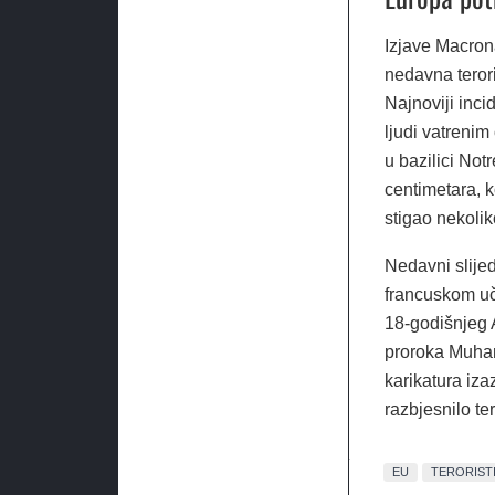
Izjave Macron
nedavna terori
Najnoviji inci
ljudi vatrenim
u bazilici Not
centimetara, 
stigao nekoli
Nedavni slije
francuskom uči
18-godišnjeg 
proroka Muham
karikatura iza
razbjesnilo te
EU
TERORISTI