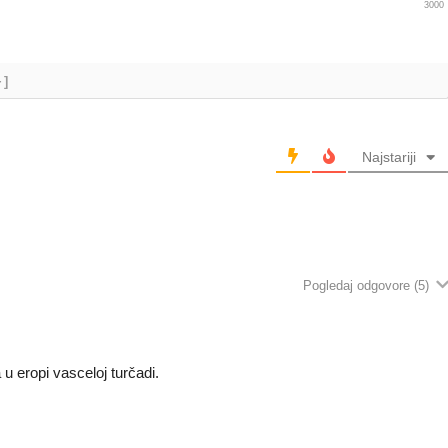
3000
+]
Najstariji
Pogledaj odgovore
(5)
 u eropi vasceloj turčadi.