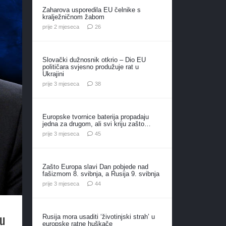
Zaharova usporedila EU čelnike s
kralježničnom žabom
komentara
prije 2 mjeseca
26
Slovački dužnosnik otkrio – Dio EU
političara svjesno produžuje rat u
Ukrajini
komentara
prije 3 mjeseca
38
Europske tvornice baterija propadaju
jedna za drugom, ali svi kriju zašto…
komentara
prije 3 mjeseca
45
Zašto Europa slavi Dan pobjede nad
fašizmom 8. svibnja, a Rusija 9. svibnja
komentara
prije 3 mjeseca
44
su
Rusija mora usaditi ‘životinjski strah’ u
europske ratne huškače