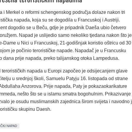
a i Merkel o reformi schengenskog područja dolaze nakon tri
stička napada, koja su se dogodila u Francuskoj i Austriji.
dent dogodio se u Beču, gdje je pripadnik Daeša ubio četvero
 oružjem. Napad je uslijedio samo nekoliko tjedana nakon što je
re-Dame u Nici u Francuskoj, 21-godišnjak koristio oštricu od 30
kojom je počinio terorističke napade. Napadač je u Francusku
ko dana prije napada, preko talijanskog otoka Lampedusa.
d terorističkih napada u Europi započeo je odsijecanjem glave
telju u srednjoj školi, Samuelu Patyju 16. listopada od strane
Abdullaha Anzorova. Prije napada, Paty je pokazaokarikature
meda, nešto što se u islamu smatra bogohulnim. Prikazivanje
zvalo je osudu muslimanskih zajednica širom svijeta i navodno 
rorističku skupinu Daesh.
ČKI NAPAD