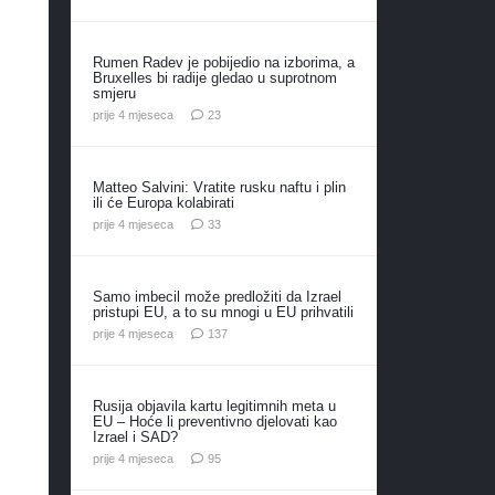
Rumen Radev je pobijedio na izborima, a
Bruxelles bi radije gledao u suprotnom
smjeru
komentara
prije 4 mjeseca
23
Matteo Salvini: Vratite rusku naftu i plin
ili će Europa kolabirati
komentara
prije 4 mjeseca
33
Samo imbecil može predložiti da Izrael
pristupi EU, a to su mnogi u EU prihvatili
komentara
prije 4 mjeseca
137
Rusija objavila kartu legitimnih meta u
EU – Hoće li preventivno djelovati kao
Izrael i SAD?
komentara
prije 4 mjeseca
95