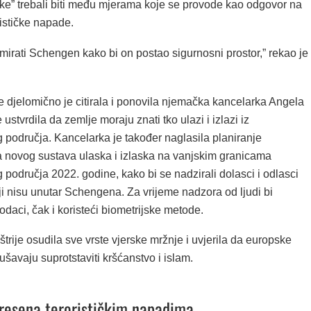
ike” trebali biti među mjerama koje se provode kao odgovor na
ističke napade.
mirati Schengen kako bi on postao sigurnosni prostor,” rekao je
e djelomično je citirala i ponovila njemačka kancelarka Angela
 ustvrdila da zemlje moraju znati tko ulazi i izlazi iz
područja. Kancelarka je također naglasila planiranje
a novog sustava ulaska i izlaska na vanjskim granicama
područja 2022. godine, kako bi se nadzirali dolasci i odlasci
i nisu unutar Schengena. Za vrijeme nadzora od ljudi bi
podaci, čak i koristeći biometrijske metode.
štrije osudila sve vrste vjerske mržnje i uvjerila da europske
šavaju suprotstaviti kršćanstvo i islam.
resena terorističkim napadima