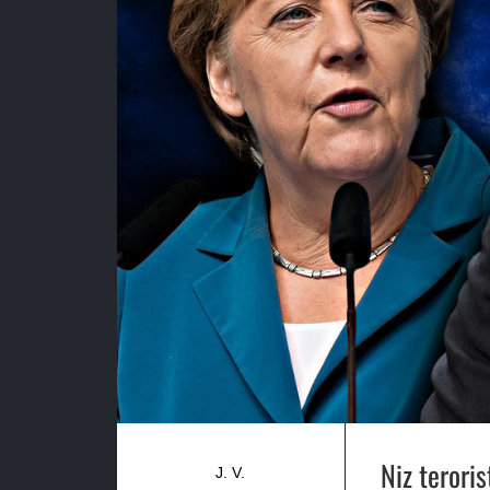
Niz terori
J. V.