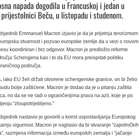
sna napada dogodila u Francuskoj i jedan u
 prijestolnici Beču, u listopadu i studenom.
dsjednik Emmanuel Macron izjavio je da je prijetnja terorizmom
europska stvarnost i pozvao europske zemlje da u vezi s novom
esu koordiniran i brz odgovor. Macron je predložio reforme
ručja Schengena kao i to da EU mora preispitati politiku
raničnog područja.
, iako EU želi držati otvorene schengenske granice, on bi želio
budu bolje zaštićene. Macron je dodao da je u pitanju zaštita
ca, no da se ne radi o ograničenjima prava na azil, koje je po
enju “zloupotrijebljeno.”
sjednik nastavio je govoriti u korist uspostavljanja Europskog
arnju sigurnost. Macron je naglasio da bi stvaranje “zajedničkih
”, razmjena informacija između europskih zemalja i “jačanje