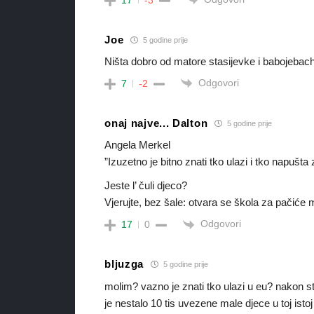
Joe
5 godine prije
Ništa dobro od matore stasijevke i babojebac
Odgovori
7
-2
onaj najve... Dalton
5 godine prije
Angela Merkel
”Izuzetno je bitno znati tko ulazi i tko napuš
Jeste l’ čuli djeco?
Vjerujte, bez šale: otvara se škola za pačiće
Odgovori
17
0
bljuzga
5 godine prije
molim? vazno je znati tko ulazi u eu? nakon s
je nestalo 10 tis uvezene male djece u toj i