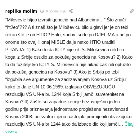
replika molim
9 godine prije
“Milosevic htjeo izvrsiti genocid nad Albancima…” Što znači
“htJeo”??? A ti znaš što je Miloševiću bilo u glavi jer je on tebi
rekao što je on HTIO? Halo, sudovi sude po DJELIMA a ne po
onome što ovaj ili onaj MISLE da je netko HTIO uraditi!
PITANJA: 1) Kako to da ICTY nije niti S. Miloševića niti bilo
koga iz Srbije osudio za pokušaj genocida na Kosovu? 2) Kako
to da tužiteljstvo ICTY S. Miloševića nije nikad čak niti optužilo
da pokušaj genocida na Kosovu? 3) Ako je Srbija po tebi
“izgubila sve argumente za zadrzavanjem Kosova uz Srbiju”
kako to da je UN 10.06.1999. izglasao OBVEZUJUĆU
rezoluciju VS UN-a br. 1244 koja Srbiji jamči suverenitet na
Kosovu? 4) Zašto su zapadne zemlje bezuspješno jednu
godinu prije priznavanja jednostrano proglašene nezavisnosti
Kosova 2008. po svaku cijenu nastojale promijeniti obvezujuću
rezoluciju VS UN-a br 1244 tako da izbace dio koji jamči
…
Čitaj
više »