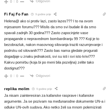
Odgovori
0
0
Fi Faj Fo Fan
9 godine prije
Helena@ ako si protiv lazi, zasto lazes??? I to na ovom
mjesanom forumu??? Mislis da smo svi budale ili da smo
spavali zadnjih 30 godina??? Zasto zapocinjete vase
propagande o nepravednom bombardiranju 99 ??? Koji je to
bezobrazluk, nakon masovnog silovanja traziti razumjevanje i
podrsku od silovanih??? Zasto bas nama gledate progurati
dogadjaje u znaku jednakosti, svi su isti i svi isto krivi???
Kakvu pomirbu (koja bi po meni bila pozeljna) zelite tako
dostignut???
Odgovori
0
0
replika molim
9 godine prije
Ja nisam zainteresiran za kafanske rasprave i kafanske
argumente. Ja se pozivam na međunarodne dokumente UN-a i
odluke UN-ovih sudova. Ako netko želi sa mnom polemizirati