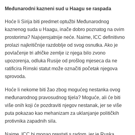
Međunarodni kazneni sud u Haagu se raspada
Hoće li Sirija biti predmet optužbi Međunarodnog
kaznenog suda u Haagu, inače dobro poznatog na ovim
prostorima? Najvjerojatnije neće. Naime, ICC definitivno
prolazi najkritičnije razdoblje od svog osnutka. Ako je
povlačenje tri afričke zemlje iz njega bilo zvono
upozorenja, odluka Rusije od prošlog mjeseca da ne
ratificira Rimski statut može označiti početak njegova
sprovoda.
Hoće li nekome biti žao zbog mogućeg nestanka ovog
međunarodnog pravosudnog tijela? Moguće, ali će biti
više onih koji će pozdraviti njegov nestanak, jer se više
puta pokazao kao mehanizam za uklanjanje političkih
protivnika zapadnih sila.
Naime, ICC bi mogao prestati s radom, jer je Ruska