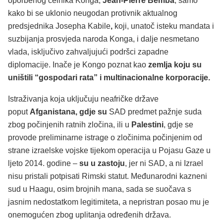
oporbenog čelnika Konga,
Jean-Pierre Bemba
, samo
kako bi se uklonio neugodan protivnik aktualnog
predsjednika Josepha Kabile
,
koji, unatoč isteku mandata i
suzbijanja prosvjeda naroda Konga, i dalje nesmetano
vlada, isključivo zahvaljujući podršci zapadne
diplomacije. Inače je Kongo poznat kao
zemlja koju su
uništili “gospodari rata” i multinacionalne korporacije.
Istraživanja koja uključuju neafričke države
poput
Afganistana, gdje su
SAD predmet pažnje suda
zbog počinjenih ratnih zločina, ili u
Palestini
, gdje se
provode preliminarne istrage o zločinima počinjenim od
strane izraelske vojske tijekom operacija u Pojasu Gaze u
ljeto 2014. godine –
su u zastoju
, jer ni SAD, a ni Izrael
nisu pristali potpisati Rimski statut. Međunarodni kazneni
sud u Haagu, osim brojnih mana, sada se suočava s
jasnim nedostatkom legitimiteta, a nepristran posao mu je
onemogućen zbog uplitanja određenih država.