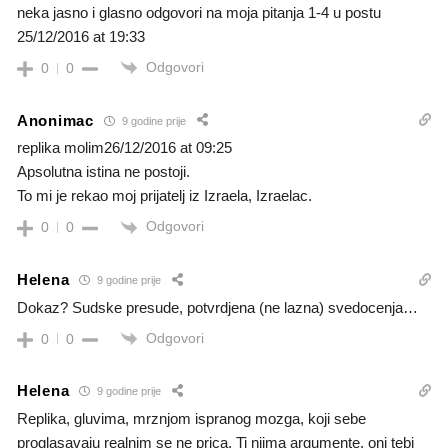
neka jasno i glasno odgovori na moja pitanja 1-4 u postu
25/12/2016 at 19:33
Odgovori
0
0
Anonimac
9 godine prije
replika molim26/12/2016 at 09:25
Apsolutna istina ne postoji.
To mi je rekao moj prijatelj iz Izraela, Izraelac.
Odgovori
0
0
Helena
9 godine prije
Dokaz? Sudske presude, potvrdjena (ne lazna) svedocenja…
Odgovori
0
0
Helena
9 godine prije
Replika, gluvima, mrznjom ispranog mozga, koji sebe
proglasavaju realnim se ne prica. Ti njima argumente, oni tebi