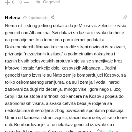
Odgovori
0
0
Helena
9 godine prije
Nema niti jednog jedinog dokaza da je Milosevic zeleo ili izrvsio
genocid nad Albancima. Svi dokazi su lazirani i svako ko hoce
da pronadje nesto o tome ima pun internet podataka.
Dokumentarnih filmova koje su radile strani novinari istrazivaci,
priznanja “nezavisnih tuzilaca” o podmetnutim dokazima i
raznih bivsih belosvetskih protuva koje su se smenjivale kroz
kforove i ostale funkcije dole, kosovskih Albanaca…Jedini
genocid tamo izvrsile su Nato zemlje bombardujuci Kosovo, sa
toliko osiromasenog uranijuma, da su i zemlja i voda i narodi
zatrovani za dugi niz decenija, mnogo vise i gore nego u uzoj
Srbiji i da se stopa smrtnosti od kancera na Kosovu popela do
astronomskih visina, a svaka cetvrta beba je rodjena sa
nedostacima ili nerodjena zbog povecanih spontanih pobacaja.
Umiru od kancera i strani vojnici, stacionirani dole, ali se o tome
cuti. Bombardovanje, a ne nekakav genocid izazvale su i
egzodus Albanaca sa Kosova i jedina greska
…
Čitaj više »