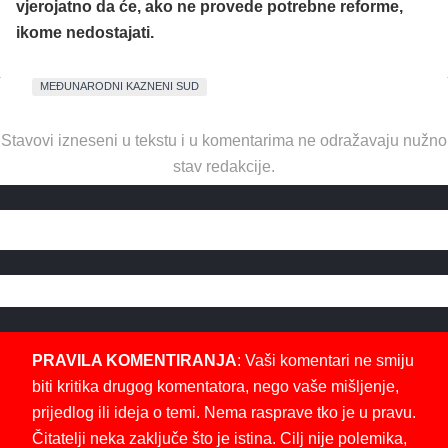
vjerojatno da će, ako ne provede potrebne reforme,
ikome nedostajati.
MEĐUNARODNI KAZNENI SUD
Stavovi izneseni u tekstu i u komentarima ne odražavaju nužno
stav redakcije.
PRAVILA KOMENTIRANJA
: Vaši komentari ne smiju
biti kritika drugog komentatora, nego vaše mišljenje,
prijedlog ili ideja o temi. Nema rasprave tko je u pravu.
Čitatelji neka zaključe što je istina. Cilj nije polemika,