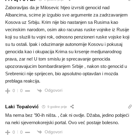
Zaboravljas da je Milosevic htjeo izvrsiti genocid nad
Albancima, scime je izgubio sve argumente za zadrzavanjem
Kosova uz Srbiju. Krim nije bio nastanjen sa Rusima kao
vecinskim narodom, osim ako racunas ruske vojnike iz Rusije
koji su sluzili tu vojni rok, odnosno penzioneri ruske vojske koji
su tu ostali. Ipak i oduzimanje autonomije Kosovu i pokusaj
genocida kao i okupacija Krima su krsenje medjunarodnog
prava, zar ne! U tom smislu je sprecavanje genocida
upozoravajucim bombardiranjem Srbije , nakon sto genocid u
Srebrenici nije sprijecen, bio apsolutno optavdan i mozda
preblaga reakcija.
Odgovori
0
0
Laki Topalović
9 godine prije
Ma nema bez ’90-ih ništa. , čak ni ovdje. Džaba, jedino pobjeći
na neki sjevernokorejski portal. Ovo već postaje bolesno.
Odgovori
0
0