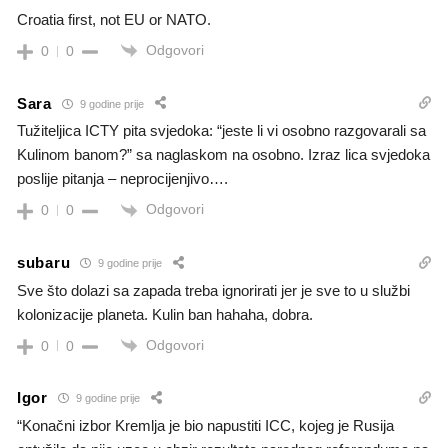
Croatia first, not EU or NATO.
Odgovori
0
0
Sara
9 godine prije
Tužiteljica ICTY pita svjedoka: “jeste li vi osobno razgovarali sa
Kulinom banom?” sa naglaskom na osobno. Izraz lica svjedoka
poslije pitanja – neprocijenjivo….
Odgovori
0
0
subaru
9 godine prije
Sve što dolazi sa zapada treba ignorirati jer je sve to u službi
kolonizacije planeta. Kulin ban hahaha, dobra.
Odgovori
0
0
Igor
9 godine prije
“Konačni izbor Kremlja je bio napustiti ICC, kojeg je Rusija