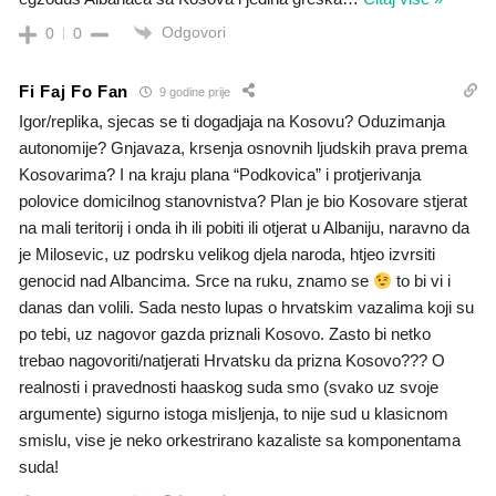
Odgovori
0
0
Fi Faj Fo Fan
9 godine prije
Igor/replika, sjecas se ti dogadjaja na Kosovu? Oduzimanja
autonomije? Gnjavaza, krsenja osnovnih ljudskih prava prema
Kosovarima? I na kraju plana “Podkovica” i protjerivanja
polovice domicilnog stanovnistva? Plan je bio Kosovare stjerat
na mali teritorij i onda ih ili pobiti ili otjerat u Albaniju, naravno da
je Milosevic, uz podrsku velikog djela naroda, htjeo izvrsiti
genocid nad Albancima. Srce na ruku, znamo se
to bi vi i
danas dan volili. Sada nesto lupas o hrvatskim vazalima koji su
po tebi, uz nagovor gazda priznali Kosovo. Zasto bi netko
trebao nagovoriti/natjerati Hrvatsku da prizna Kosovo??? O
realnosti i pravednosti haaskog suda smo (svako uz svoje
argumente) sigurno istoga misljenja, to nije sud u klasicnom
smislu, vise je neko orkestrirano kazaliste sa komponentama
suda!