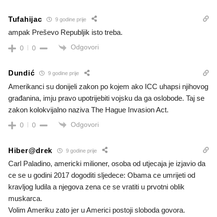
Tufahijac
9 godine prije
ampak Preševo Republjik isto treba.
Odgovori
0
0
Dundić
9 godine prije
Amerikanci su donijeli zakon po kojem ako ICC uhapsi njihovog
građanina, imju pravo upotrijebiti vojsku da ga oslobode. Taj se
zakon kolokvijalno naziva The Hague Invasion Act.
Odgovori
0
0
Hiber@drek
9 godine prije
Carl Paladino, americki milioner, osoba od utjecaja je izjavio da
ce se u godini 2017 dogoditi sljedece: Obama ce umrijeti od
kravljog ludila a njegova zena ce se vratiti u prvotni oblik
muskarca.
Volim Ameriku zato jer u Americi postoji sloboda govora.