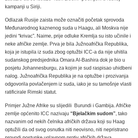
kampanji u Siriji.
Odlazak Rusije zaista može označiti početak sprovoda
Međunarodnog kaznenog suda u Haagu, ali Moskva nije
jedini “krivac”. Naime, prije odluke Kremlja su isto učinile i
neke afričke zemlje. Prva je bila Južnoafrička Republika,
koja je istupila iz suda zbog optužbi ICC-a da nije uhitila
sudanskog predsjednika Omara Al-Bashira dok je bio u
posjetu Johannesburgu, za kojim je sud raspisao uhidbeni
nalog. Južnoafrička Republika je na optužbe i prozivanja
odgovorila povlačenjem iz suda, iako je su tamošnje vlasti
ratificirale Rimski statut.
Primjer Južne Afrike su slijedili Burundi i Gambija. Afričke
zemlje općenito ICC nazivaju
“Bjelačkim sudom”
, tako
nazvanim od nekih čelnika afričkih država koji su Haag
optužili da od svog osnutka niti neovisno, niti nepristrano
provodi postupke uglavnom protiv afričkih država.