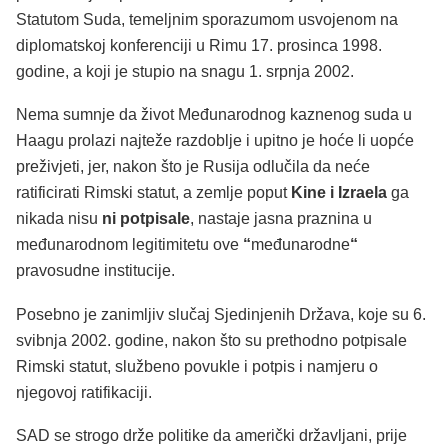
Statutom Suda, temeljnim sporazumom usvojenom na
diplomatskoj konferenciji u Rimu 17. prosinca 1998.
godine, a koji je stupio na snagu 1. srpnja 2002.
Nema sumnje da život Međunarodnog kaznenog suda u
Haagu prolazi najteže razdoblje i upitno je hoće li uopće
preživjeti, jer, nakon što je Rusija odlučila da neće
ratificirati Rimski statut, a zemlje poput
Kine i Izraela
ga
nikada nisu
ni potpisale
, nastaje jasna praznina u
međunarodnom legitimitetu ove
“
međunarodne
“
pravosudne institucije.
Posebno je zanimljiv slučaj Sjedinjenih Država, koje su 6.
svibnja 2002. godine, nakon što su prethodno potpisale
Rimski statut, službeno povukle i potpis i namjeru o
njegovoj ratifikaciji.
SAD se strogo drže politike da američki državljani, prije