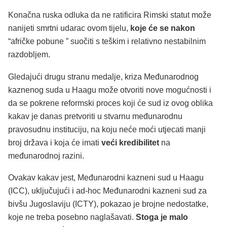
Konačna ruska odluka da ne ratificira Rimski statut može
nanijeti smrtni udarac ovom tijelu,
koje će se nakon
“afričke pobune ” suočiti s teškim i relativno nestabilnim
razdobljem.
Gledajući drugu stranu medalje, kriza Međunarodnog
kaznenog suda u Haagu može otvoriti nove mogućnosti i
da se pokrene reformski proces koji će sud iz ovog oblika
kakav je danas pretvoriti u stvarnu međunarodnu
pravosudnu instituciju, na koju neće moći utjecati manji
broj država i koja će imati
veći kredibilitet
na
međunarodnoj razini.
Ovakav kakav jest, Međunarodni kazneni sud u Haagu
(ICC), uključujući i ad-hoc Međunarodni kazneni sud za
bivšu Jugoslaviju (ICTY), pokazao je brojne nedostatke,
koje ne treba posebno naglašavati.
Stoga je malo