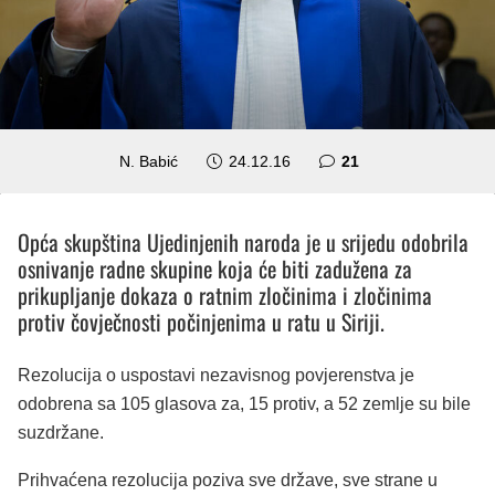
komentar
N. Babić
24.12.16
21
Opća skupština Ujedinjenih naroda je u srijedu odobrila
osnivanje radne skupine koja će biti zadužena za
prikupljanje dokaza o ratnim zločinima i zločinima
protiv čovječnosti počinjenima u ratu u Siriji.
Rezolucija o uspostavi nezavisnog povjerenstva je
odobrena sa 105 glasova za, 15 protiv, a 52 zemlje su bile
suzdržane.
Prihvaćena rezolucija poziva sve države, sve strane u