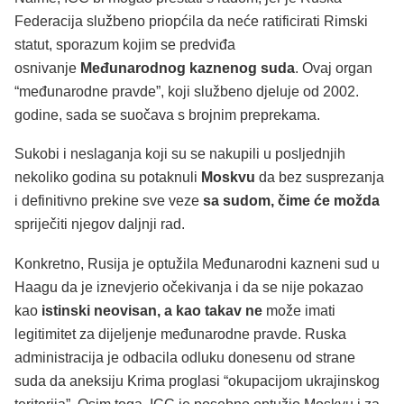
Federacija službeno priopćila da neće ratificirati Rimski
statut, sporazum kojim se predviđa
osnivanje
Međunarodnog kaznenog suda
. Ovaj organ
“međunarodne pravde”, koji službeno djeluje od 2002.
godine, sada se suočava s brojnim preprekama.
Sukobi i neslaganja koji su se nakupili u posljednjih
nekoliko godina su potaknuli
Moskvu
da bez susprezanja
i definitivno prekine sve veze
sa sudom, čime će možda
spriječiti njegov daljnji rad.
Konkretno, Rusija je optužila Međunarodni kazneni sud u
Haagu da je iznevjerio očekivanja i da se nije pokazao
kao
istinski neovisan, a kao takav ne
može imati
legitimitet za dijeljenje međunarodne pravde. Ruska
administracija je odbacila odluku donesenu od strane
suda da aneksiju Krima proglasi “okupacijom ukrajinskog