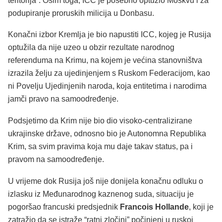
teritorija”. Osim toga, ICC je posebno optužio Moskvu i za
podupiranje proruskih milicija u Donbasu.
Konačni izbor Kremlja je bio napustiti ICC, kojeg je Rusija
optužila da nije uzeo u obzir rezultate narodnog
referenduma na Krimu, na kojem je većina stanovništva
izrazila želju za ujedinjenjem s Ruskom Federacijom, kao
ni Povelju Ujedinjenih naroda, koja entitetima i narodima
jamči pravo na samoodređenje.
Podsjetimo da Krim nije bio dio visoko-centralizirane
ukrajinske države, odnosno bio je Autonomna Republika
Krim, sa svim pravima koja mu daje takav status, pa i
pravom na samoodređenje.
U vrijeme dok Rusija još nije donijela konačnu odluku o
izlasku iz Međunarodnog kaznenog suda, situaciju je
pogoršao francuski predsjednik
Francois Hollande
, koji je
zatražio da se istraže “ratni zločini” počinjeni u ruskoj