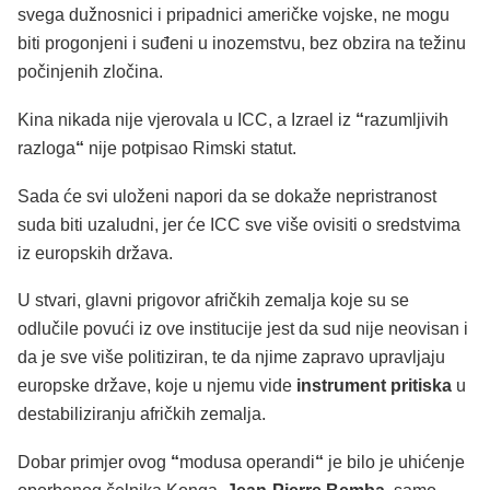
svega dužnosnici i pripadnici američke vojske, ne mogu
biti progonjeni i suđeni u inozemstvu, bez obzira na težinu
počinjenih zločina.
Kina nikada nije vjerovala u ICC, a Izrael iz
“
razumljivih
razloga
“
nije potpisao Rimski statut.
Sada će svi uloženi napori da se dokaže nepristranost
suda biti uzaludni, jer će ICC sve više ovisiti o sredstvima
iz europskih država.
U stvari, glavni prigovor afričkih zemalja koje su se
odlučile povući iz ove institucije jest da sud nije neovisan i
da je sve više politiziran, te da njime zapravo upravljaju
europske države, koje u njemu vide
instrument pritiska
u
destabiliziranju afričkih zemalja.
Dobar primjer ovog
“
modusa operandi
“
je bilo je uhićenje