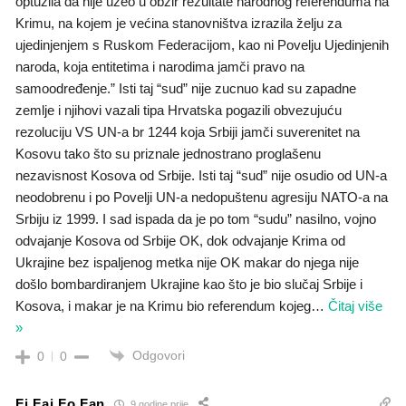
optužila da nije uzeo u obzir rezultate narodnog referenduma na
Krimu, na kojem je većina stanovništva izrazila želju za
ujedinjenjem s Ruskom Federacijom, kao ni Povelju Ujedinjenih
naroda, koja entitetima i narodima jamči pravo na
samoodređenje.” Isti taj “sud” nije zucnuo kad su zapadne
zemlje i njihovi vazali tipa Hrvatska pogazili obvezujuću
rezoluciju VS UN-a br 1244 koja Srbiji jamči suverenitet na
Kosovu tako što su priznale jednostrano proglašenu
nezavisnost Kosova od Srbije. Isti taj “sud” nije osudio od UN-a
neodobrenu i po Povelji UN-a nedopuštenu agresiju NATO-a na
Srbiju iz 1999. I sad ispada da je po tom “sudu” nasilno, vojno
odvajanje Kosova od Srbije OK, dok odvajanje Krima od
Ukrajine bez ispaljenog metka nije OK makar do njega nije
došlo bombardiranjem Ukrajine kao što je bio slučaj Srbije i
Kosova, i makar je na Krimu bio referendum kojeg
…
Čitaj više
»
Odgovori
0
0
Fi Faj Fo Fan
9 godine prije