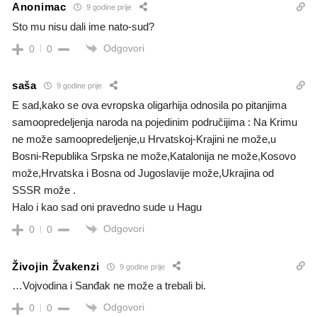
Anonimac
9 godine prije
Sto mu nisu dali ime nato-sud?
Odgovori
0
0
saša
9 godine prije
E sad,kako se ova evropska oligarhija odnosila po pitanjima
samoopredeljenja naroda na pojedinim područijima : Na Krimu
ne može samoopredeljenje,u Hrvatskoj-Krajini ne može,u
Bosni-Republika Srpska ne može,Katalonija ne može,Kosovo
može,Hrvatska i Bosna od Jugoslavije može,Ukrajina od
SSSR može .
Halo i kao sad oni pravedno sude u Hagu
Odgovori
0
0
Živojin Žvakenzi
9 godine prije
…Vojvodina i Sanđak ne može a trebali bi.
Odgovori
0
0