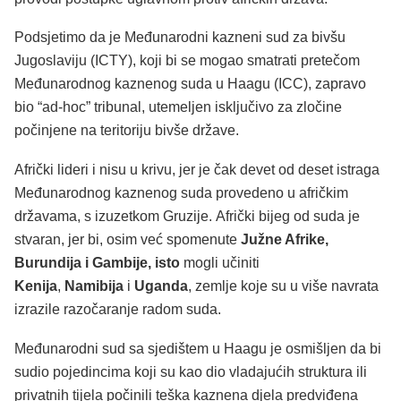
Podsjetimo da je Međunarodni kazneni sud za bivšu
Jugoslaviju (ICTY), koji bi se mogao smatrati pretečom
Međunarodnog kaznenog suda u Haagu (ICC), zapravo
bio “ad-hoc” tribunal, utemeljen isključivo za zločine
počinjene na teritoriju bivše države.
Afrički lideri i nisu u krivu, jer je čak devet od deset istraga
Međunarodnog kaznenog suda provedeno u afričkim
državama, s izuzetkom Gruzije. Afrički bijeg od suda je
stvaran, jer bi, osim već spomenute
Južne Afrike,
Burundija i Gambije, isto
mogli učiniti
Kenija
,
Namibija
i
Uganda
, zemlje koje su u više navrata
izrazile razočaranje radom suda.
Međunarodni sud sa sjedištem u Haagu je osmišljen da bi
sudio pojedincima koji su kao dio vladajućih struktura ili
privatnih tijela počinili teška kaznena djela predviđena