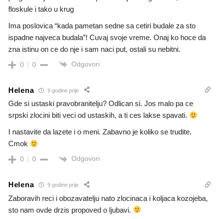
floskule i tako u krug
Ima poslovica “kada pametan sedne sa cetiri budale za sto
ispadne najveca budala”! Cuvaj svoje vreme. Onaj ko hoce da
zna istinu on ce do nje i sam naci put, ostali su nebitni.
Odgovori
0
0
Helena
9 godine prije
Gde si ustaski pravobranitelju? Odlican si. Jos malo pa ce
srpski zlocini biti veci od ustaskih, a ti ces lakse spavati.
I nastavite da lazete i o meni. Zabavno je koliko se trudite.
Cmok
Odgovori
0
0
Helena
9 godine prije
Zaboravih reci i obozavatelju nato zlocinaca i koljaca kozojeba,
sto nam ovde drzis propoved o ljubavi.