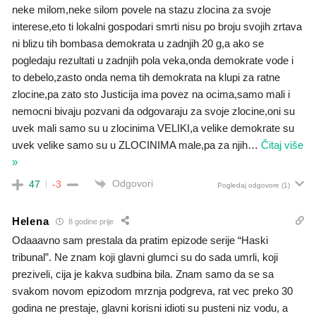
neke milom,neke silom povele na stazu zlocina za svoje
interese,eto ti lokalni gospodari smrti nisu po broju svojih zrtava
ni blizu tih bombasa demokrata u zadnjih 20 g,a ako se
pogledaju rezultati u zadnjih pola veka,onda demokrate vode i
to debelo,zasto onda nema tih demokrata na klupi za ratne
zlocine,pa zato sto Justicija ima povez na ocima,samo mali i
nemocni bivaju pozvani da odgovaraju za svoje zlocine,oni su
uvek mali samo su u zlocinima VELIKI,a velike demokrate su
uvek velike samo su u ZLOCINIMA male,pa za njih
…
Čitaj više
»
Odgovori
47
-3
Pogledaj odgovore
(1)
Helena
8 godine prije
Odaaavno sam prestala da pratim epizode serije “Haski
tribunal”. Ne znam koji glavni glumci su do sada umrli, koji
preziveli, cija je kakva sudbina bila. Znam samo da se sa
svakom novom epizodom mrznja podgreva, rat vec preko 30
godina ne prestaje, glavni korisni idioti su pusteni niz vodu, a