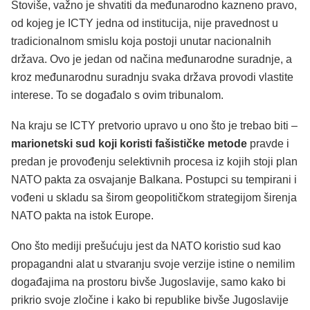
Štoviše, važno je shvatiti da međunarodno kazneno pravo,
od kojeg je ICTY jedna od institucija, nije pravednost u
tradicionalnom smislu koja postoji unutar nacionalnih
država. Ovo je jedan od načina međunarodne suradnje, a
kroz međunarodnu suradnju svaka država provodi vlastite
interese. To se događalo s ovim tribunalom.
Na kraju se ICTY pretvorio upravo u ono što je trebao biti –
marionetski sud koji koristi fašističke metode
pravde i
predan je provođenju selektivnih procesa iz kojih stoji plan
NATO pakta za osvajanje Balkana. Postupci su tempirani i
vođeni u skladu sa širom geopolitičkom strategijom širenja
NATO pakta na istok Europe.
Ono što mediji prešućuju jest da NATO koristio sud kao
propagandni alat u stvaranju svoje verzije istine o nemilim
događajima na prostoru bivše Jugoslavije, samo kako bi
prikrio svoje zločine i kako bi republike bivše Jugoslavije