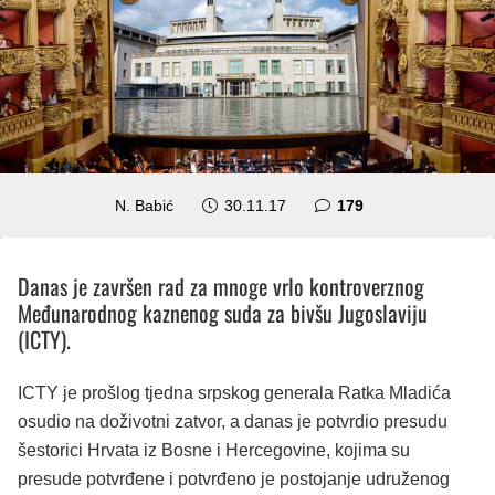
komentara
N. Babić
30.11.17
179
Danas je završen rad za mnoge vrlo kontroverznog
Međunarodnog kaznenog suda za bivšu Jugoslaviju
(ICTY).
ICTY je prošlog tjedna srpskog generala Ratka Mladića
osudio na doživotni zatvor, a danas je potvrdio presudu
šestorici Hrvata iz Bosne i Hercegovine, kojima su
presude potvrđene i potvrđeno je postojanje udruženog