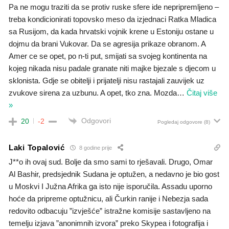
Pa ne mogu traziti da se protiv ruske sfere ide nepripremljeno –
treba kondicionirati topovsko meso da izjednaci Ratka Mladica
sa Rusijom, da kada hrvatski vojnik krene u Estoniju ostane u
dojmu da brani Vukovar. Da se agresija prikaze obranom. A
Amer ce se opet, po n-ti put, smijati sa svojeg kontinenta na
kojeg nikada nisu padale granate niti majke bjezale s djecom u
sklonista. Gdje se obitelji i prijatelji nisu rastajali zauvijek uz
zvukove sirena za uzbunu. A opet, tko zna. Mozda
…
Čitaj više
»
Odgovori
20
-2
Pogledaj odgovore
(8)
Laki Topalović
8 godine prije
J**o ih ovaj sud. Bolje da smo sami to rješavali. Drugo, Omar
Al Bashir, predsjednik Sudana je optužen, a nedavno je bio gost
u Moskvi I Južna Afrika ga isto nije isporučila. Assadu uporno
hoće da pripreme optužnicu, ali Čurkin ranije i Nebezja sada
redovito odbacuju ”izvješće” istražne komisije sastavljeno na
temelju izjava ”anonimnih izvora” preko Skypea i fotografija i