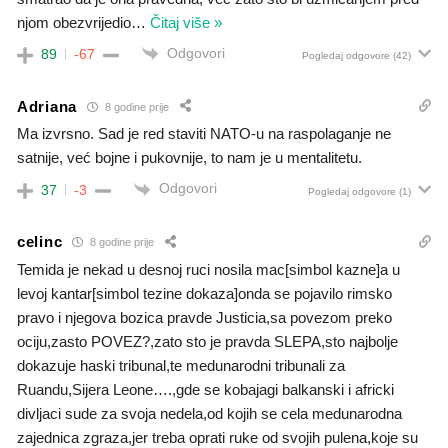
njom obezvrijedio
…
Čitaj više »
Odgovori
89
-67
Pogledaj odgovore
(42)
Adriana
8 godine prije
Ma izvrsno. Sad je red staviti NATO-u na raspolaganje ne
satnije, već bojne i pukovnije, to nam je u mentalitetu.
Odgovori
37
-3
Pogledaj odgovore
(1)
celinc
8 godine prije
Temida je nekad u desnoj ruci nosila mac[simbol kazne]a u
levoj kantar[simbol tezine dokaza]onda se pojavilo rimsko
pravo i njegova bozica pravde Justicia,sa povezom preko
ociju,zasto POVEZ?,zato sto je pravda SLEPA,sto najbolje
dokazuje haski tribunal,te medunarodni tribunali za
Ruandu,Sijera Leone….,gde se kobajagi balkanski i africki
divljaci sude za svoja nedela,od kojih se cela medunarodna
zajednica zgraza,jer treba oprati ruke od svojih pulena,koje su