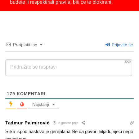
budete li respektirali pravila, biti će te blokirani.
Pretplatiti se
Prijavite se
3000
179
KOMENTARI
Najstariji
Tadmur Palmirović
8 godine prije
Slika ispod naslova je genijalana.Ne da govori hiljadu riječi nego
govori sve.