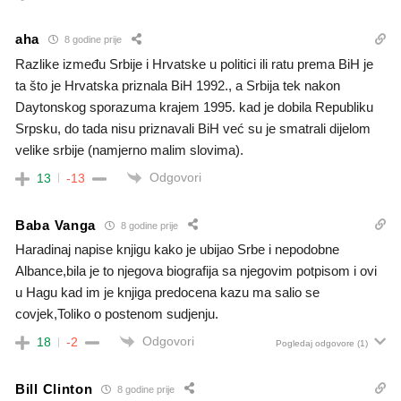
aha
8 godine prije
Razlike između Srbije i Hrvatske u politici ili ratu prema BiH je
ta što je Hrvatska priznala BiH 1992., a Srbija tek nakon
Daytonskog sporazuma krajem 1995. kad je dobila Republiku
Srpsku, do tada nisu priznavali BiH već su je smatrali dijelom
velike srbije (namjerno malim slovima).
Odgovori
13
-13
Baba Vanga
8 godine prije
Haradinaj napise knjigu kako je ubijao Srbe i nepodobne
Albance,bila je to njegova biografija sa njegovim potpisom i ovi
u Hagu kad im je knjiga predocena kazu ma salio se
covjek,Toliko o postenom sudjenju.
Odgovori
18
-2
Pogledaj odgovore
(1)
Bill Clinton
8 godine prije