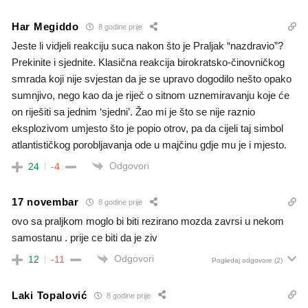
Har Megiddo
8 godine prije
Jeste li vidjeli reakciju suca nakon što je Praljak “nazdravio”?
Prekinite i sjednite. Klasična reakcija birokratsko-činovničkog
smrada koji nije svjestan da je se upravo dogodilo nešto opako
sumnjivo, nego kao da je riječ o sitnom uznemiravanju koje će
on riješiti sa jednim ‘sjedni’. Žao mi je što se nije raznio
eksplozivom umjesto što je popio otrov, pa da cijeli taj simbol
atlantističkog porobljavanja ode u majčinu gdje mu je i mjesto.
Odgovori
24
-4
17 novembar
8 godine prije
ovo sa praljkom moglo bi biti rezirano mozda zavrsi u nekom
samostanu . prije ce biti da je ziv
Odgovori
12
-11
Pogledaj odgovore
(2)
Laki Topalović
8 godine prije