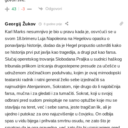
Odgovori
43
-3
Georgij Žukov
8 godine prije
Karl Marks nesumnjivo je bio u pravu kada je, osvrćući se u
svom 18.brimeru Luja Napoleona na Hegelovu opasku o
ponavljanju historije, dodao da je Hegel propustio ustvrditi kako
se historija prvi put javlja kao tragedija, a drugi put kao farsa.
Slučaj operetskog trovanja Slobodana Praljka u sudnici haškog
tribunala prilikom izricanja drugostepene presude za učešće u
udruženom zločinačkom poduhvatu, kojim je ovaj mirnodopski
teatarski radnik i ratni general želio sebe izjednačiti sa
najmudrijim Atenjaninom, Sokratom, nije drugo do li najobičnija
farsa, mučna i za gledati i za tumačiti. Sokrat, koji u svojoj
odbrani pred sudom preispituje ne samo optužbe koje mu se
stavljaju na teret, već i sebe sama, jeste tragičan lik, ali je
ujedno i putokaz za ono najuzvišenije u čovjeku. On odbija
spas u vidu bijega i prihvata smrtnu osudu, ne zato što je
smatrao da je ona pravedna, već zato što bi uzmicanjem pred