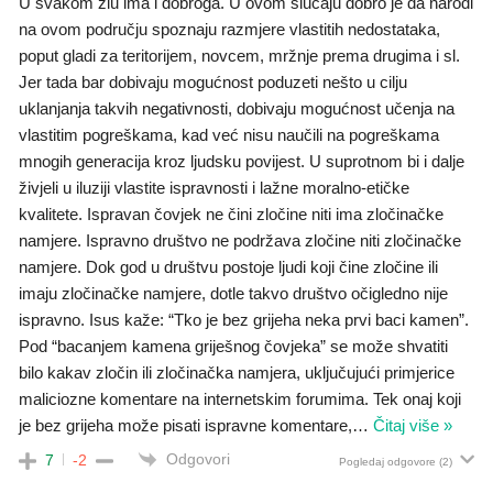
U svakom zlu ima i dobroga. U ovom slučaju dobro je da narodi
na ovom području spoznaju razmjere vlastitih nedostataka,
poput gladi za teritorijem, novcem, mržnje prema drugima i sl.
Jer tada bar dobivaju mogućnost poduzeti nešto u cilju
uklanjanja takvih negativnosti, dobivaju mogućnost učenja na
vlastitim pogreškama, kad već nisu naučili na pogreškama
mnogih generacija kroz ljudsku povijest. U suprotnom bi i dalje
živjeli u iluziji vlastite ispravnosti i lažne moralno-etičke
kvalitete. Ispravan čovjek ne čini zločine niti ima zločinačke
namjere. Ispravno društvo ne podržava zločine niti zločinačke
namjere. Dok god u društvu postoje ljudi koji čine zločine ili
imaju zločinačke namjere, dotle takvo društvo očigledno nije
ispravno. Isus kaže: “Tko je bez grijeha neka prvi baci kamen”.
Pod “bacanjem kamena griješnog čovjeka” se može shvatiti
bilo kakav zločin ili zločinačka namjera, uključujući primjerice
maliciozne komentare na internetskim forumima. Tek onaj koji
je bez grijeha može pisati ispravne komentare,
…
Čitaj više »
Odgovori
7
-2
Pogledaj odgovore
(2)