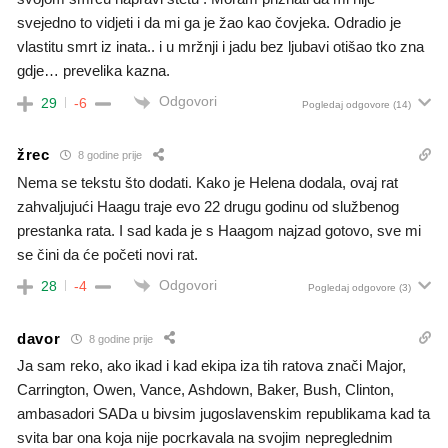
svejedno to vidjeti i da mi ga je žao kao čovjeka. Odradio je
vlastitu smrt iz inata.. i u mržnji i jadu bez ljubavi otišao tko zna
gdje… prevelika kazna.
Odgovori
29
-6
Pogledaj odgovore
(14)
žrec
8 godine prije
Nema se tekstu što dodati. Kako je Helena dodala, ovaj rat
zahvaljujući Haagu traje evo 22 drugu godinu od službenog
prestanka rata. I sad kada je s Haagom najzad gotovo, sve mi
se čini da će početi novi rat.
Odgovori
28
-4
Pogledaj odgovore
(3)
davor
8 godine prije
Ja sam reko, ako ikad i kad ekipa iza tih ratova znači Major,
Carrington, Owen, Vance, Ashdown, Baker, Bush, Clinton,
ambasadori SADa u bivsim jugoslavenskim republikama kad ta
svita bar ona koja nije pocrkavala na svojim nepreglednim