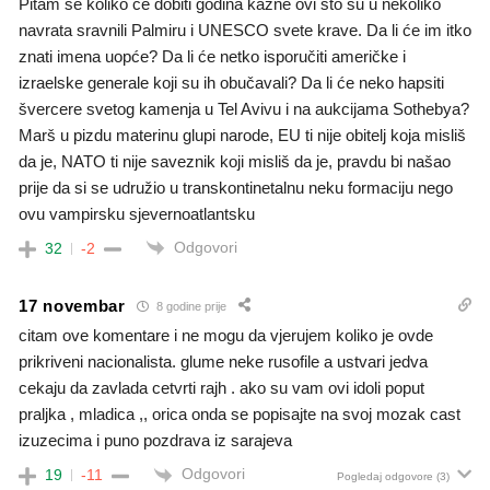
Pitam se koliko će dobiti godina kazne ovi što su u nekoliko
navrata sravnili Palmiru i UNESCO svete krave. Da li će im itko
znati imena uopće? Da li će netko isporučiti američke i
izraelske generale koji su ih obučavali? Da li će neko hapsiti
švercere svetog kamenja u Tel Avivu i na aukcijama Sothebya?
Marš u pizdu materinu glupi narode, EU ti nije obitelj koja misliš
da je, NATO ti nije saveznik koji misliš da je, pravdu bi našao
prije da si se udružio u transkontinetalnu neku formaciju nego
ovu vampirsku sjevernoatlantsku
Odgovori
32
-2
17 novembar
8 godine prije
citam ove komentare i ne mogu da vjerujem koliko je ovde
prikriveni nacionalista. glume neke rusofile a ustvari jedva
cekaju da zavlada cetvrti rajh . ako su vam ovi idoli poput
praljka , mladica ,, orica onda se popisajte na svoj mozak cast
izuzecima i puno pozdrava iz sarajeva
Odgovori
19
-11
Pogledaj odgovore
(3)