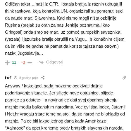
Odličan tekst… naši iz CFR, i ostala bratija iz raznih udruga ili
think tankova, koja kontrolira UN, organizirali su pomenuti sud
da naude max. Slavenima. Kad nismo mogli ništa ozbiljnije
Rusima (prejak su orah za nas Jenkije poznatima i kao
Gringosi) onda smo se max. uz pomoć europskih saveznika
(vazala) i jezuitske bratije obrušili na Yugu… s konačnim ciljem
da im više ne padne na pamet da koriste taj (za nas otrovni)
naziv: Jugoslavija…
Odgovori
11
-3
tuf
8 godine prije
Anyway / kako god, sada mozemo ocekivati daljnje
podgrijavanje situacije. Jer slijede nove optuznice, slijede
parnice za odstete – a novinari ce dati svoj doprinos sirenju
mrznje medju balkanskim narodima. Vec ovi tipa Index, Jutarnji
i Net.hr vracaju stare teme na stol, da se narod ne bi ohladio od
mrznje. Pa ce biti lakse jednog dana kada Amer kaze
“Aajmooo” da opet krenemo protiv bratskih slavenskih naroda.