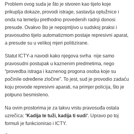
Problem ovog suda je što je stvoren kao tijelo koje
prikuplja dokaze, provodi istrage, sastavlja optužnice i
onda na temelju prethodno provedenih radnji donosi
presude. Ovakvo što je nepojmljivo u sudskoj praksi i
pravosudno tijelo automatizmom postaje represivni aparat,
a presude su u velikoj mjeri politizirane.
Statut ICTY-a navodi kako njegova svrha nije samo
pravosudni postupak u kaznenim predmetima, nego
“provedba istraga i kaznenog progona osoba koje su
počinile određene zločine”. To jest, sud je provodio zadaću
koju provode represivni aparati, na primjer policija, što je
potpuno besmisleno.
Na ovim prostorima je za takvu vrstu pravosuđa ostala
uzrečica: “
Kadija te tuži, kadija ti sudi
“. Upravo po toj
formuli je funkcionirao i ICTY.