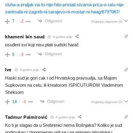
sluha-a-praljak-na-to-nije-htio-pristati-stvarna-prica-o-ratu-nije-
zanimala-ni-zagreb-ni-sarajevo-ni-mostar-ni-haag/6797067/
Odgovori
7
-2
Pogledaj odgovore
(4)
khameni bin saud
8 godine prije
osuđeni svi koji nisu plati sudski harač
Odgovori
5
-3
Ive
8 godine prije
Haski sud je gori cak i od Hrvatskog pravsudja, sa Majom
Supkovom na celu, ili kreatorom ISPICUTUROM Vladimirom
Sheksom
Odgovori
14
-3
Pogledaj odgovore
(1)
Tadmur Palmirović
8 godine prije
Ko ti je slagao da u Srebrenici nema Bošnjaka? Koliko je sud
podmukao i zlonamjeran vidi se i na primjeru Hrvatske i