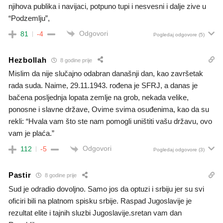
njihova publika i navijaci, potpuno tupi i nesvesni i dalje zive u
“Podzemlju”,
Odgovori
81
-4
Pogledaj odgovore
(5)
Hezbollah
8 godine prije
Mislim da nije slučajno odabran današnji dan, kao završetak
rada suda. Naime, 29.11.1943. rođena je SFRJ, a danas je
bačena posljednja lopata zemlje na grob, nekada velike,
ponosne i slavne države, Ovime svima osuđenima, kao da su
rekli: “Hvala vam što ste nam pomogli uništiti vašu državu, ovo
vam je plaća.”
Odgovori
112
-5
Pogledaj odgovore
(3)
Pastir
8 godine prije
Sud je odradio dovoljno. Samo jos da optuzi i srbiju jer su svi
oficiri bili na platnom spisku srbije. Raspad Jugoslavije je
rezultat elite i tajnih sluzbi Jugoslavije.sretan vam dan