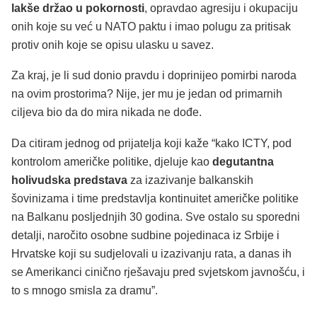
lakše držao u pokornosti
, opravdao agresiju i okupaciju
onih koje su već u NATO paktu i imao polugu za pritisak
protiv onih koje se opisu ulasku u savez.
Za kraj, je li sud donio pravdu i doprinijeo pomirbi naroda
na ovim prostorima? Nije, jer mu je jedan od primarnih
ciljeva bio da do mira nikada ne dođe.
Da citiram jednog od prijatelja koji kaže “kako ICTY, pod
kontrolom američke politike, djeluje kao
degutantna
holivudska predstava
za izazivanje balkanskih
šovinizama i time predstavlja kontinuitet američke politike
na Balkanu posljednjih 30 godina. Sve ostalo su sporedni
detalji, naročito osobne sudbine pojedinaca iz Srbije i
Hrvatske koji su sudjelovali u izazivanju rata, a danas ih
se Amerikanci cinično rješavaju pred svjetskom javnošću, i
to s mnogo smisla za dramu”.