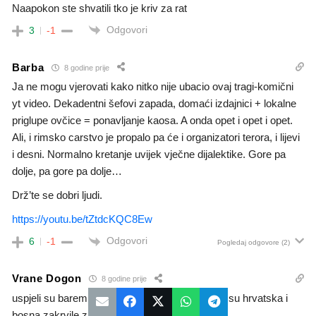
Naapokon ste shvatili tko je kriv za rat
Odgovori
3
-1
Barba
8 godine prije
Ja ne mogu vjerovati kako nitko nije ubacio ovaj tragi-komični
yt video. Dekadentni šefovi zapada, domaći izdajnici + lokalne
priglupe ovčice = ponavljanje kaosa. A onda opet i opet i opet.
Ali, i rimsko carstvo je propalo pa će i organizatori terora, i lijevi
i desni. Normalno kretanje uvijek vječne dijalektike. Gore pa
dolje, pa gore pa dolje…
Drž’te se dobri ljudi.
https://youtu.be/tZtdcKQC8Ew
Odgovori
6
-1
Pogledaj odgovore
(2)
Vrane Dogon
8 godine prije
uspjeli su barem na dan pomirit srbe i hrvate al su hrvatska i
bosna zakrvile zauvjek