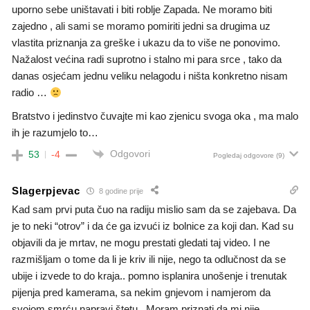
uporno sebe uništavati i biti roblje Zapada. Ne moramo biti
zajedno , ali sami se moramo pomiriti jedni sa drugima uz
vlastita priznanja za greške i ukazu da to više ne ponovimo.
Nažalost većina radi suprotno i stalno mi para srce , tako da
danas osjećam jednu veliku nelagodu i ništa konkretno nisam
radio …
Bratstvo i jedinstvo čuvajte mi kao zjenicu svoga oka , ma malo
ih je razumjelo to…
Odgovori
53
-4
Pogledaj odgovore
(9)
Slagerpjevac
8 godine prije
Kad sam prvi puta čuo na radiju mislio sam da se zajebava. Da
je to neki “otrov” i da će ga izvući iz bolnice za koji dan. Kad su
objavili da je mrtav, ne mogu prestati gledati taj video. I ne
razmišljam o tome da li je kriv ili nije, nego ta odlučnost da se
ubije i izvede to do kraja.. pomno isplanira unošenje i trenutak
pijenja pred kamerama, sa nekim gnjevom i namjerom da
svojom smrću napravi štetu . Moram priznati da mi nije