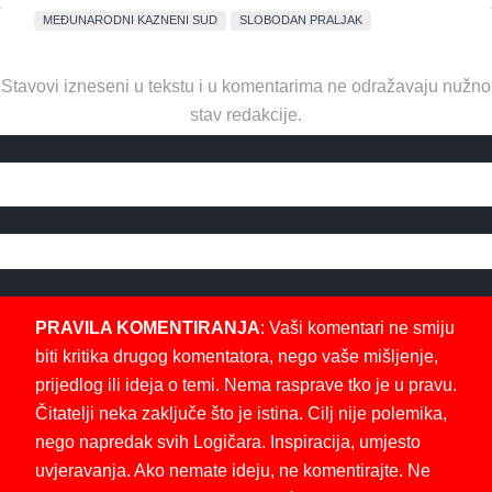
MEĐUNARODNI KAZNENI SUD
SLOBODAN PRALJAK
Stavovi izneseni u tekstu i u komentarima ne odražavaju nužno
stav redakcije.
PRAVILA KOMENTIRANJA
: Vaši komentari ne smiju
biti kritika drugog komentatora, nego vaše mišljenje,
prijedlog ili ideja o temi. Nema rasprave tko je u pravu.
Čitatelji neka zaključe što je istina. Cilj nije polemika,
nego napredak svih Logičara. Inspiracija, umjesto
uvjeravanja. Ako nemate ideju, ne komentirajte. Ne