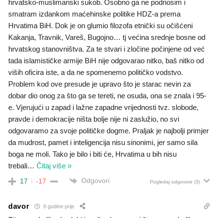
hrvatsko-muslimanski sukob. Osobno ga ne podnosim i
smatram izdankom maćehinske politike HDZ-a prema
Hrvatima BiH. Dok je on glumio filozofa etnički su očišćeni
Kakanja, Travnik, Vareš, Bugojno… tj većina srednje bosne od
hrvatskog stanovništva. Za te stvari i zločine počinjene od već
tada islamističke armije BiH nije odgovarao nitko, baš nitko od
viših oficira iste, a da ne spomenemo političko vodstvo.
Problem kod ove presude je upravo što je starac nevin za
dobar dio onog za što ga se tereti, ne osuda, ona se znala i 95-
e. Vjerujući u zapad i lažne zapadne vrijednosti tvz. slobode,
pravde i demokracije ništa bolje nije ni zaslužio, no svi
odgovaramo za svoje političke dogme. Praljak je najbolji primjer
da mudrost, pamet i inteligencija nisu sinonimi, jer samo sila
boga ne moli. Tako je bilo i biti će, Hrvatima u bih nisu
trebali
…
Čitaj više »
Odgovori
17
-17
Pogledaj odgovore
(3)
davor
8 godine prije