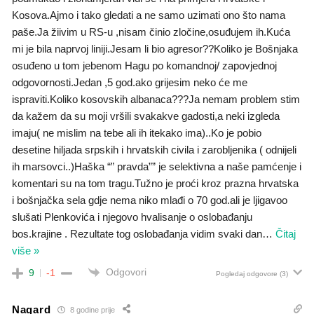
Kosova.Ajmo i tako gledati a ne samo uzimati ono što nama
paše.Ja žiivim u RS-u ,nisam činio zločine,osuđujem ih.Kuća
mi je bila naprvoj liniji.Jesam li bio agresor??Koliko je Bošnjaka
osuđeno u tom jebenom Hagu po komandnoj/ zapovjednoj
odgovornosti.Jedan ,5 god.ako grijesim neko će me
ispraviti.Koliko kosovskih albanaca???Ja nemam problem stim
da kažem da su moji vršili svakakve gadosti,a neki izgleda
imaju( ne mislim na tebe ali ih itekako ima)..Ko je pobio
desetine hiljada srpskih i hrvatskih civila i zarobljenika ( odnijeli
ih marsovci..)Haška “” pravda”” je selektivna a naše pamćenje i
komentari su na tom tragu.Tužno je proći kroz prazna hrvatska
i bošnjačka sela gdje nema niko mlađi o 70 god.ali je ljigavoo
slušati Plenkovića i njegovo hvalisanje o oslobađanju
bos.krajine . Rezultate tog oslobađanja vidim svaki dan
…
Čitaj
više »
Odgovori
9
-1
Pogledaj odgovore
(3)
Nagard
8 godine prije