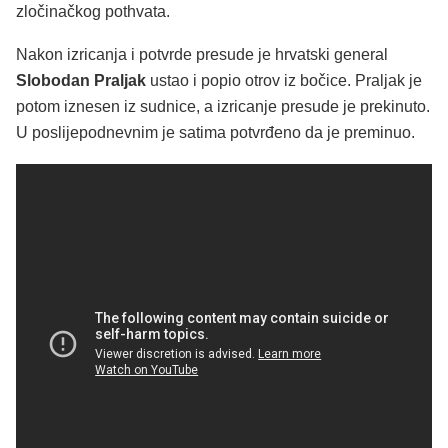
zločinačkog pothvata.
Nakon izricanja i potvrde presude je hrvatski general
Slobodan Praljak
ustao i popio otrov iz bočice. Praljak je
potom iznesen iz sudnice, a izricanje presude je prekinuto.
U poslijepodnevnim je satima potvrđeno da je preminuo.