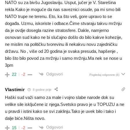
NATO su za bivšu Jugoslaviju. Usput, jučer je V. Starešina
rekla Kako je moguće da nas saveznici osude, pa mi smo bili
NATO trupe ne terenu. Eto, ka što veli, gore upravo to se
događa. Uzmu, iskoriste i odbace.Čime stvaraju takvu mržnju
da je ovdje dosegla razine stratosfere. Dakle, namjerno
osnovan sud kako ne bi slučajno došlo do bilo kakve kohezije,
ne mislim na političku tvorevinu ili nekakvu novu zajedničku
državu. No , više od 20 godina je svaka presuda, hapšenje ,
bilo što bilo povod za mržnju i samo mržnju.Ma nek se nose u
3pm
Odgovori
22
-2
Pogledaj odgovore
(4)
Vlastimir
8 godine prije
Haški sud važi samo za male i vojno slabe narode dok su
velike sile isključene iz njega.Svetsko pravo je u TOPUZU a ne
u pravdi i istini kako se svi zaklinju.Tako je uvek bilo i tako i
dalje biće.Ništa novo.
Odgovori
15
-2