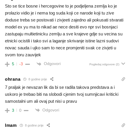
Sto se tice bosne i hercegovine to je podjeljena zemlja ko je
prolazio vidio je i nema tog suda koji ce narode koji tu zive
doduse treba se postovati i zivjeeti zajedno ali pokusati stvarati
model ex yu ma to nikad ae nece desiti evo npr svi bosnjaci
zastupaju multietinicku zemlju a sve krajeve gdje su vecina su
etnicki ocistili i tako svi a laganje skrivanje istine lazni sudovi
novac sauda i ujko sam to nece promjeniti svak ce zivjeti u
svom toru zauvijek
Odgovori
5
-3
Pogledaj odgovore
(2)
ohrana
8 godine prije
7 praljak je nevazan lik da bi se radila takova predstava a i
uskoro je trebao biti na slobodi cjenim tvoj sumnjicavi kriticki
samostalni um ali ovaj put nisi u pravu
Odgovori
3
0
Imam
8 godine prije