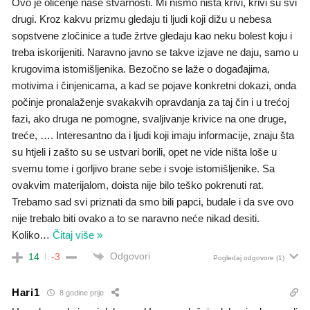
Ovo je oličenje naše stvarnosti. Mi nismo ništa krivi, krivi su svi
drugi. Kroz kakvu prizmu gledaju ti ljudi koji dižu u nebesa
sopstvene zločinice a tuđe žrtve gledaju kao neku bolest koju i
treba iskorijeniti. Naravno javno se takve izjave ne daju, samo u
krugovima istomišljenika. Bezočno se laže o događajima,
motivima i činjenicama, a kad se pojave konkretni dokazi, onda
počinje pronalaženje svakakvih opravdanja za taj čin i u trećoj
fazi, ako druga ne pomogne, svaljivanje krivice na one druge,
treće, …. Interesantno da i ljudi koji imaju informacije, znaju šta
su htjeli i zašto su se ustvari borili, opet ne vide ništa loše u
svemu tome i gorljivo brane sebe i svoje istomišljenike. Sa
ovakvim materijalom, doista nije bilo teško pokrenuti rat.
Trebamo sad svi priznati da smo bili papci, budale i da sve ovo
nije trebalo biti ovako a to se naravno neće nikad desiti.
Koliko
…
Čitaj više »
Odgovori
14
-3
Pogledaj odgovore
(1)
Hari1
8 godine prije