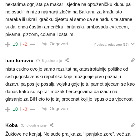
hektarima ognjišta pa makar i sjedne na optuženičku klupu pa
ne osudili ih ni za najmanji zločin na Balkanu za krađu sto
maraka ili ukrali igračku djetetu al samo da se nađu s te strane
suda, onda častim američku i britansku ambasadu cvijećem,
pivama, pizzom, colama i ostalim.
Odgovori
19
-2
Pogledaj odgovore
(12)
luni lunovic
8 godine prije
nista cudno ovo je samo rezultat najkatastrofalnije politike od
svih jugoslavenski republika koje mozgonje prvo priznaju
drzavu pa poslije posalju vojsku gdje je tu pamet sjecam se kao
danas kako su ispirali mozak hercegovima da izadu na
glasanje za BiH eto to je taj procenat koji je ispusio za vjecnost
Odgovori
10
-3
Koba
8 godine prije
Žukiove ne kenjaj. Ne sude praljka za “lipanjske zore”, već za