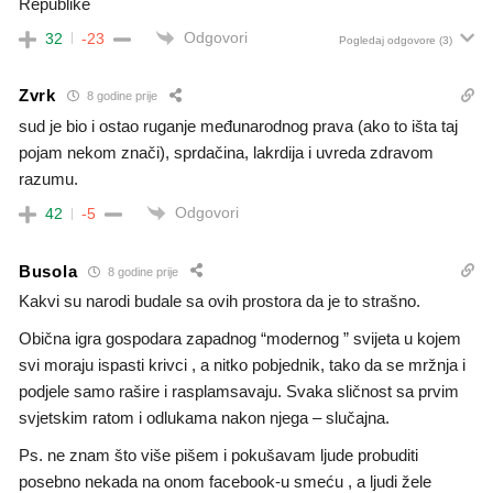
Republike
Odgovori
32
-23
Pogledaj odgovore
(3)
Zvrk
8 godine prije
sud je bio i ostao ruganje međunarodnog prava (ako to išta taj
pojam nekom znači), sprdačina, lakrdija i uvreda zdravom
razumu.
Odgovori
42
-5
Busola
8 godine prije
Kakvi su narodi budale sa ovih prostora da je to strašno.
Obična igra gospodara zapadnog “modernog ” svijeta u kojem
svi moraju ispasti krivci , a nitko pobjednik, tako da se mržnja i
podjele samo rašire i rasplamsavaju. Svaka sličnost sa prvim
svjetskim ratom i odlukama nakon njega – slučajna.
Ps. ne znam što više pišem i pokušavam ljude probuditi
posebno nekada na onom facebook-u smeću , a ljudi žele