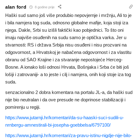
alan ford
8 godine prije
Haški sud samo još više produbio nepovjernje i mržnju, Ali to je
i bila namjera tog suda, odnosno globalne mafije, koja stoji iza
njega. Dakle, Srbi su izišli faktički kao pobjednici. To što oni
imaju najviše osuđenih na sudu samo je optička varka. Jer u
stvarnosti: RS i država Srbija nisu osuđeni i nisu prozvani na
odgovornost, a Hrvatskoj je nabačena odgovornost i za vlastitu
obranu od SAO Krajine i za stvaranje nepostojeće Herceg-
Bosne. A ionako loši odnosi Hrvata, Bošnjaka i Srba će biti još
lošiji i zatrovaniji- a to jeste i cilj i namjera, onih koji stoje iza tog
suda.
senzacionalno 2 dobra komentara na portalu JL-a, da haški sud
nije bio neutralan i da ove presude ne doprinose stabilizaciji i
pomirenju u regiji.
https://www.jutarnji.hr/komentari/da-su-haaski-suci-sudili-u-
nrnbergu-amnestirali-bi-josepha-goebbelsa/6797100/
https://www.jutarnji.hr/komentari/za-pravu-istinu-nigdje-nije-bilo-