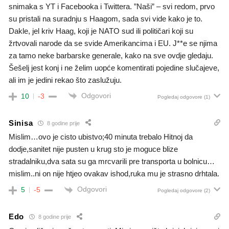
snimaka s YT i Facebooka i Twittera. ”Naši” – svi redom, prvo
su pristali na suradnju s Haagom, sada svi vide kako je to.
Dakle, jel kriv Haag, koji je NATO sud ili političari koji su
žrtvovali narode da se svide Amerikancima i EU. J**e se njima
za tamo neke barbarske generale, kako na sve ovdje gledaju.
Šešelj jest konj i ne želim uopće komentirati pojedine slučajeve,
ali im je jedini rekao što zaslužuju.
Odgovori
10
-3
Pogledaj odgovore
(1)
Sinisa
8 godine prije
Mislim…ovo je cisto ubistvo;40 minuta trebalo Hitnoj da
dodje,sanitet nije pusten u krug sto je moguce blize
stradalniku,dva sata su ga mrcvarili pre transporta u bolnicu…
mislim..ni on nije htjeo ovakav ishod,ruka mu je strasno drhtala.
Odgovori
5
-5
Pogledaj odgovore
(2)
Edo
8 godine prije