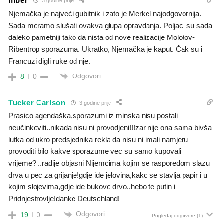
hiber
3 godine prije
Njemačka je najveći gubitnik i zato je Merkel najodgovornija.
Sada moramo slušati ovakva glupa opravdanja. Poljaci su sada
daleko pametniji tako da nista od nove realizacije Molotov-
Ribentrop sporazuma. Ukratko, Njemačka je kaput. Čak su i
Francuzi digli ruke od nje.
Odgovori
8
0
Tucker Carlson
3 godine prije
Prasico agendaška,sporazumi iz minska nisu postali
neučinkoviti..nikada nisu ni provodjeni!!!zar nije ona sama bivša
lutka od ukro predsjednika rekla da nisu ni imali namjeru
provoditi bilo kakve sporazume vec su samo kupovali
vrijeme?!..radije objasni Nijemcima kojim se rasporedom slazu
drva u pec za grijanje!gdje ide jelovina,kako se stavlja papir i u
kojim slojevima,gdje ide bukovo drvo..hebo te putin i
Pridnjestrovlje!danke Deutschland!
Odgovori
19
0
Pogledaj odgovore
(1)