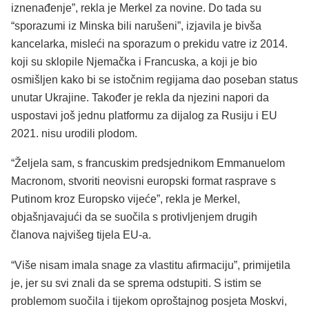
iznenađenje”, rekla je Merkel za novine. Do tada su
“sporazumi iz Minska bili narušeni”, izjavila je bivša
kancelarka, misleći na sporazum o prekidu vatre iz 2014.
koji su sklopile Njemačka i Francuska, a koji je bio
osmišljen kako bi se istočnim regijama dao poseban status
unutar Ukrajine. Također je rekla da njezini napori da
uspostavi još jednu platformu za dijalog za Rusiju i EU
2021. nisu urodili plodom.
“Željela sam, s francuskim predsjednikom Emmanuelom
Macronom, stvoriti neovisni europski format rasprave s
Putinom kroz Europsko vijeće”, rekla je Merkel,
objašnjavajući da se suočila s protivljenjem drugih
članova najvišeg tijela EU-a.
“Više nisam imala snage za vlastitu afirmaciju”, primijetila
je, jer su svi znali da se sprema odstupiti. S istim se
problemom suočila i tijekom oproštajnog posjeta Moskvi,