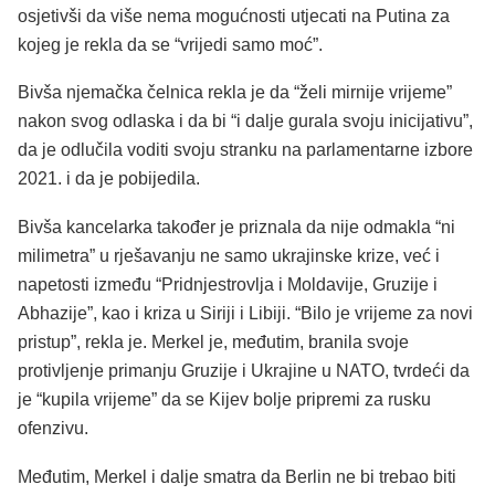
osjetivši da više nema mogućnosti utjecati na Putina za
kojeg je rekla da se “vrijedi samo moć”.
Bivša njemačka čelnica rekla je da “želi mirnije vrijeme”
nakon svog odlaska i da bi “i dalje gurala svoju inicijativu”,
da je odlučila voditi svoju stranku na parlamentarne izbore
2021. i da je pobijedila.
Bivša kancelarka također je priznala da nije odmakla “ni
milimetra” u rješavanju ne samo ukrajinske krize, već i
napetosti između “Pridnjestrovlja i Moldavije, Gruzije i
Abhazije”, kao i kriza u Siriji i Libiji. “Bilo je vrijeme za novi
pristup”, rekla je. Merkel je, međutim, branila svoje
protivljenje primanju Gruzije i Ukrajine u NATO, tvrdeći da
je “kupila vrijeme” da se Kijev bolje pripremi za rusku
ofenzivu.
Međutim, Merkel i dalje smatra da Berlin ne bi trebao biti