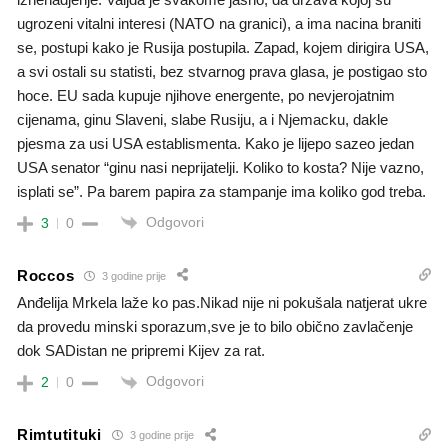
ugrozeni vitalni interesi (NATO na granici), a ima nacina braniti
se, postupi kako je Rusija postupila. Zapad, kojem dirigira USA,
a svi ostali su statisti, bez stvarnog prava glasa, je postigao sto
hoce. EU sada kupuje njihove energente, po nevjerojatnim
cijenama, ginu Slaveni, slabe Rusiju, a i Njemacku, dakle
pjesma za usi USA establismenta. Kako je lijepo sazeo jedan
USA senator “ginu nasi neprijatelji. Koliko to kosta? Nije vazno,
isplati se”. Pa barem papira za stampanje ima koliko god treba.
Odgovori
3
0
Roccos
3 godine prije
Anđelija Mrkela laže ko pas.Nikad nije ni pokušala natjerat ukre
da provedu minski sporazum,sve je to bilo obično zavlačenje
dok SADistan ne pripremi Kijev za rat.
Odgovori
2
0
Rimtutituki
3 godine prije