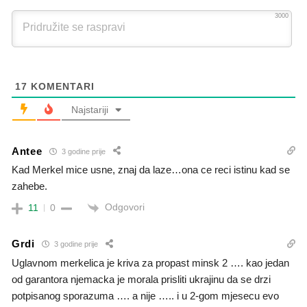
3000
17
KOMENTARI
Najstariji
Antee
3 godine prije
Kad Merkel mice usne, znaj da laze…ona ce reci istinu kad se
zahebe.
Odgovori
11
0
Grdi
3 godine prije
Uglavnom merkelica je kriva za propast minsk 2 …. kao jedan
od garantora njemacka je morala prisliti ukrajinu da se drzi
potpisanog sporazuma …. a nije ….. i u 2-gom mjesecu evo