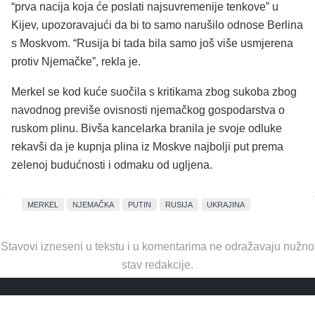
“prva nacija koja će poslati najsuvremenije tenkove” u
Kijev, upozoravajući da bi to samo narušilo odnose Berlina
s Moskvom. “Rusija bi tada bila samo još više usmjerena
protiv Njemačke”, rekla je.
Merkel se kod kuće suočila s kritikama zbog sukoba zbog
navodnog previše ovisnosti njemačkog gospodarstva o
ruskom plinu. Bivša kancelarka branila je svoje odluke
rekavši da je kupnja plina iz Moskve najbolji put prema
zelenoj budućnosti i odmaku od ugljena.
MERKEL
NJEMAČKA
PUTIN
RUSIJA
UKRAJINA
Stavovi izneseni u tekstu i u komentarima ne odražavaju nužno
stav redakcije.