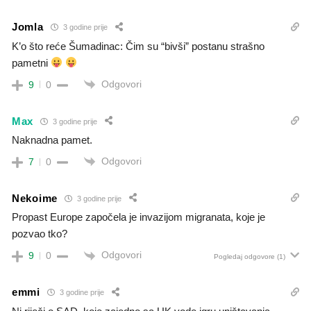
Jomla
3 godine prije
K’o što reće Šumadinac: Čim su “bivši” postanu strašno
pametni
Odgovori
9
0
Max
3 godine prije
Naknadna pamet.
Odgovori
7
0
Nekoime
3 godine prije
Propast Europe započela je invazijom migranata, koje je
pozvao tko?
Odgovori
9
0
Pogledaj odgovore
(1)
emmi
3 godine prije