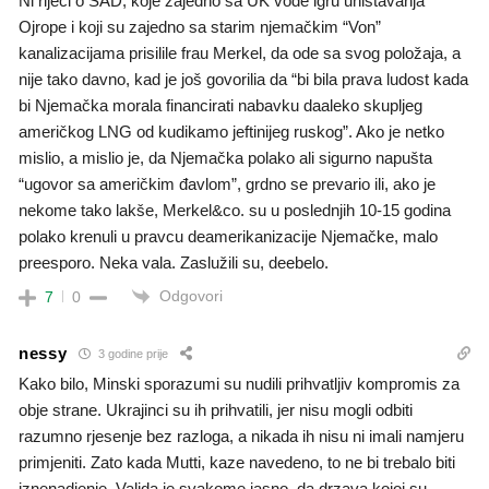
Ni riječi o SAD, koje zajedno sa UK vode igru uništavanja
Ojrope i koji su zajedno sa starim njemačkim “Von”
kanalizacijama prisilile frau Merkel, da ode sa svog položaja, a
nije tako davno, kad je još govorilia da “bi bila prava ludost kada
bi Njemačka morala financirati nabavku daaleko skupljeg
američkog LNG od kudikamo jeftinijeg ruskog”. Ako je netko
mislio, a mislio je, da Njemačka polako ali sigurno napušta
“ugovor sa američkim đavlom”, grdno se prevario ili, ako je
nekome tako lakše, Merkel&co. su u poslednjih 10-15 godina
polako krenuli u pravcu deamerikanizacije Njemačke, malo
preesporo. Neka vala. Zaslužili su, deebelo.
Odgovori
7
0
nessy
3 godine prije
Kako bilo, Minski sporazumi su nudili prihvatljiv kompromis za
obje strane. Ukrajinci su ih prihvatili, jer nisu mogli odbiti
razumno rjesenje bez razloga, a nikada ih nisu ni imali namjeru
primjeniti. Zato kada Mutti, kaze navedeno, to ne bi trebalo biti
iznenadjenje. Valjda je svakome jasno, da drzava kojoj su