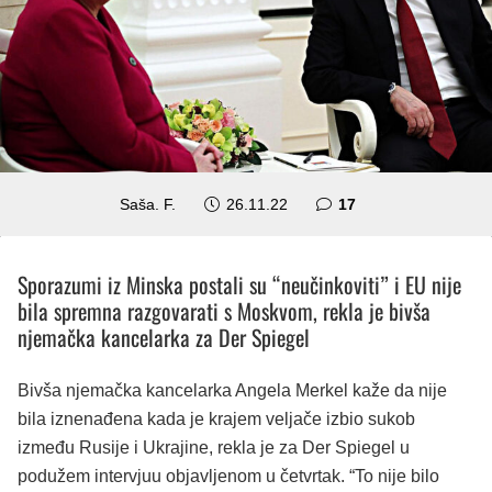
komentara
Saša. F.
26.11.22
17
Sporazumi iz Minska postali su “neučinkoviti” i EU nije
bila spremna razgovarati s Moskvom, rekla je bivša
njemačka kancelarka za Der Spiegel
Bivša njemačka kancelarka Angela Merkel kaže da nije
bila iznenađena kada je krajem veljače izbio sukob
između Rusije i Ukrajine, rekla je za Der Spiegel u
podužem intervjuu objavljenom u četvrtak. “To nije bilo