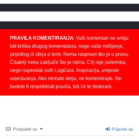
PRAVILA KOMENTIRANJA
: Vaši komentari ne smiju
biti kritika drugog komentatora, nego vaše mišljenje,
prijedlog ili ideja o temi. Nema rasprave tko je u pravu.
Čitatelji neka zaključe što je istina. Cilj nije polemika,
nego napredak svih Logičara. Inspiracija, umjesto
uvjeravanja. Ako nemate ideju, ne komentirajte. Ne
budete li respektirali pravila, biti će te blokirani.
Pretplatiti se
Prijavite se