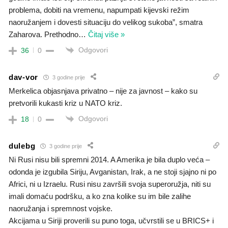
problema, dobiti na vremenu, napumpati kijevski režim
naoružanjem i dovesti situaciju do velikog sukoba”, smatra
Zaharova. Prethodno
…
Čitaj više »
Odgovori
36
0
dav-vor
3 godine prije
Merkelica objasnjava privatno – nije za javnost – kako su
pretvorili kukasti kriz u NATO kriz.
Odgovori
18
0
dulebg
3 godine prije
Ni Rusi nisu bili spremni 2014. A Amerika je bila duplo veća –
odonda je izgubila Siriju, Avganistan, Irak, a ne stoji sjajno ni po
Africi, ni u Izraelu. Rusi nisu završili svoja superoružja, niti su
imali domaću podršku, a ko zna kolike su im bile zalihe
naoružanja i spremnost vojske.
Akcijama u Siriji proverili su puno toga, učvrstili se u BRICS+ i