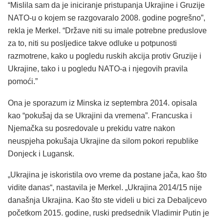
“Mislila sam da je iniciranje pristupanja Ukrajine i Gruzije
NATO-u o kojem se razgovaralo 2008. godine pogrešno”,
rekla je Merkel. “Države niti su imale potrebne preduslove
za to, niti su posljedice takve odluke u potpunosti
razmotrene, kako u pogledu ruskih akcija protiv Gruzije i
Ukrajine, tako i u pogledu NATO-a i njegovih pravila
pomoći.”
Ona je sporazum iz Minska iz septembra 2014. opisala
kao “pokušaj da se Ukrajini da vremena”. Francuska i
Njemačka su posredovale u prekidu vatre nakon
neuspjeha pokušaja Ukrajine da silom pokori republike
Donjeck i Lugansk.
„Ukrajina je iskoristila ovo vreme da postane jača, kao što
vidite danas“, nastavila je Merkel. „Ukrajina 2014/15 nije
današnja Ukrajina. Kao što ste videli u bici za Debaljcevo
početkom 2015. godine, ruski predsednik Vladimir Putin je