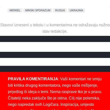
MERKEL
MINSKI SPORAZUM
RUSIJA
UKRAJINA
Stavovi izneseni u tekstu i u komentarima ne odražavaju nužno
stav redakcije.
PRAVILA KOMENTIRANJA
: Vaši komentari ne smiju
biti kritika drugog komentatora, nego vaše mišljenje,
prijedlog ili ideja o temi. Nema rasprave tko je u pravu.
Čitatelji neka zaključe što je istina. Cilj nije polemika,
nego napredak svih Logičara. Inspiracija, umjesto