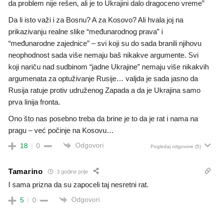
da problem nije rešen, ali je to Ukrajini dalo dragoceno vreme”
Da li isto važi i za Bosnu? A za Kosovo? Ali hvala joj na
prikazivanju realne slike “međunarodnog prava” i
“međunarodne zajednice” – svi koji su do sada branili njihovu
neophodnost sada više nemaju baš nikakve argumente. Svi
koji nariču nad sudbinom “jadne Ukrajine” nemaju više nikakvih
argumenata za optuživanje Rusije… valjda je sada jasno da
Rusija ratuje protiv udruženog Zapada a da je Ukrajina samo
prva linija fronta.
Ono što nas posebno treba da brine je to da je rat i nama na
pragu – već počinje na Kosovu…
Odgovori
18
0
Pogledaj odgovore
(5)
Tamarino
3 godine prije
I sama prizna da su zapoceli taj nesretni rat.
Odgovori
5
0