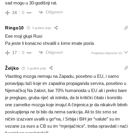
sad mogu u 30-godišnji rat.
Odgovori
24
0
Ringo10
3 godine prije
Eee moji glupi Rusi
Pa jeste li konacno shvatili s kime imate posla
Odgovori
17
0
Pogledaj odgovore
(1)
Željko
3 godine prije
Vlastitog mozga nemaju na Zapadu, posebno u EU, i samo
ponavljaju laži koje im zapadna propaganda servira, posebno u
Njemačkoj Na žalost, bar 70% humanoida u EU ali i preko bare
je preglupo, gruba riječ ali istinita, da bi kritički čitalo i koristilo
one zametke mozga koje imaju! A činjenica je da nikakvih bitnih
poskupljenja ne bi bilo da nema sankcija. Ali to što smo se
ničim izazvani uvalili u go*na, i Srbija i BiH jer “valute” su im
vezane za euro a CB su im “mjenjačnice”, treba opravdati i naći