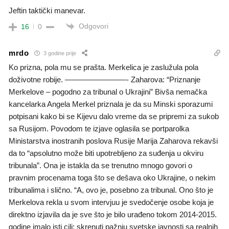
Jeftin taktički manevar.
Odgovori
16
0
mrdo
3 godine prije
Ko prizna, pola mu se prašta. Merkelica je zaslužula pola
doživotne robije. ————————- Zaharova: “Priznanje
Merkelove – pogodno za tribunal o Ukrajini” Bivša nemačka
kancelarka Angela Merkel priznala je da su Minski sporazumi
potpisani kako bi se Kijevu dalo vreme da se pripremi za sukob
sa Rusijom. Povodom te izjave oglasila se portparolka
Ministarstva inostranih poslova Rusije Marija Zaharova rekavši
da to “apsolutno može biti upotrebljeno za suđenja u okviru
tribunala”. Ona je istakla da se trenutno mnogo govori o
pravnim procenama toga što se dešava oko Ukrajine, o nekim
tribunalima i slično. “A, ovo je, posebno za tribunal. Ono što je
Merkelova rekla u svom intervjuu je svedočenje osobe koja je
direktno izjavila da je sve što je bilo urađeno tokom 2014-2015.
godine imalo isti cilj: skrenuti pažnju svetske javnosti sa realnih