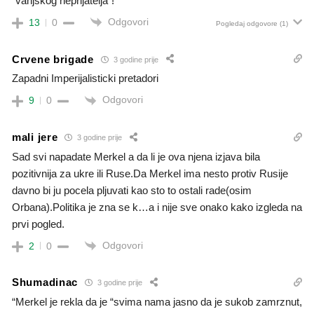
“vanjskog neprijatelja”!
Odgovori
13
0
Pogledaj odgovore
(1)
Crvene brigade
3 godine prije
Zapadni Imperijalisticki pretadori
Odgovori
9
0
mali jere
3 godine prije
Sad svi napadate Merkel a da li je ova njena izjava bila
pozitivnija za ukre ili Ruse.Da Merkel ima nesto protiv Rusije
davno bi ju pocela pljuvati kao sto to ostali rade(osim
Orbana).Politika je zna se k…a i nije sve onako kako izgleda na
prvi pogled.
Odgovori
2
0
Shumadinac
3 godine prije
“Merkel je rekla da je “svima nama jasno da je sukob zamrznut,