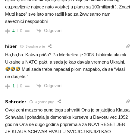
eu,pravljenje najace nato vojske( u planu sa 100milijardi ). Znaci
Mutti kaze” sve isto smo radili kao za 2ww,samo nam
saveznici nesposobni
Odgovori
4
0
hiber
3 godine prije
Ha,ha,ha. Kakva priča? Pa Merkelica je 2008. blokirala ulazak
Ukraine u NATO pakt, a sada je kao davala vremena Ukraini.
Muti sada treba napadati pilom naopako, da se “vlasi
ne dosjete.”
Odgovori
1
0
Schroder
3 godine prije
Ovoj zeni mozemo puno toga zahvaliti Ona je prijateljica Klausa
Schwaba i pohadala je demonske kurseve u Davosu vec 1992
godina Ona se dugo godina pripremala za NOVI RESET JER
JE KLAUS SCHWAB HVALI U SVOJOJ KNJIZI KAO