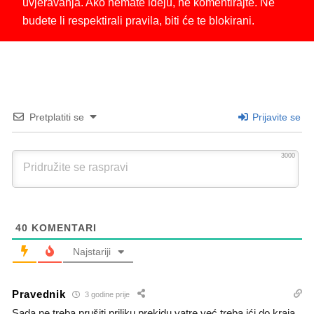
uvjeravanja. Ako nemate ideju, ne komentirajte. Ne
budete li respektirali pravila, biti će te blokirani.
Pretplatiti se
Prijavite se
3000
40
KOMENTARI
Najstariji
Pravednik
3 godine prije
Sada ne treba prušiti priliku prekidu vatre već treba ići do kraja,