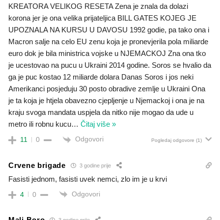
KREATORA VELIKOG RESETA Zena je znala da dolazi
korona jer je ona velika prijateljica BILL GATES KOJEG JE
UPOZNALA NA KURSU U DAVOSU 1992 godie, pa tako ona i
Macron salje na celo EU zenu koja je pronevjerila pola miliarde
euro dok je bila ministrica vojske u NJEMACKOJ Zna ona tko
je ucestovao na pucu u Ukraini 2014 godine. Soros se hvalio da
ga je puc kostao 12 miliarde dolara Danas Soros i jos neki
Amerikanci posjeduju 30 posto obradive zemlje u Ukraini Ona
je ta koja je htjela obavezno cjepljenje u Njemackoj i ona je na
kraju svoga mandata uspjela da nitko nije mogao da ude u
metro ili robnu kucu
…
Čitaj više »
Odgovori
11
0
Pogledaj odgovore
(1)
Crvene brigade
3 godine prije
Fasisti jednom, fasisti uvek nemci, zlo im je u krvi
Odgovori
4
0
Mali Boro