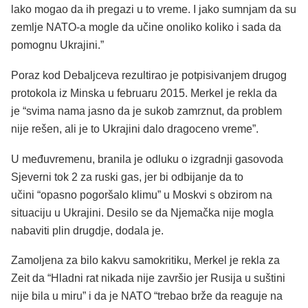
lako mogao da ih pregazi u to vreme. I jako sumnjam da su
zemlje NATO-a mogle da učine onoliko koliko i sada da
pomognu Ukrajini.”
Poraz kod Debaljceva rezultirao je potpisivanjem drugog
protokola iz Minska u februaru 2015. Merkel je rekla da
je “svima nama jasno da je sukob zamrznut, da problem
nije rešen, ali je to Ukrajini dalo dragoceno vreme”.
U međuvremenu, branila je odluku o izgradnji gasovoda
Sjeverni tok 2 za ruski gas, jer bi odbijanje da to
učini “opasno pogoršalo klimu” u Moskvi s obzirom na
situaciju u Ukrajini. Desilo se da Njemačka nije mogla
nabaviti plin drugdje, dodala je.
Zamoljena za bilo kakvu samokritiku, Merkel je rekla za
Zeit da “Hladni rat nikada nije završio jer Rusija u suštini
nije bila u miru” i da je NATO “trebao brže da reaguje na