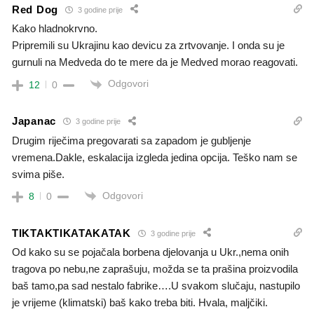
Red Dog
3 godine prije
Kako hladnokrvno.
Pripremili su Ukrajinu kao devicu za zrtvovanje. I onda su je
gurnuli na Medveda do te mere da je Medved morao reagovati.
Odgovori
12
0
Japanac
3 godine prije
Drugim riječima pregovarati sa zapadom je gubljenje
vremena.Dakle, eskalacija izgleda jedina opcija. Teško nam se
svima piše.
Odgovori
8
0
TIKTAKTIKATAKATAK
3 godine prije
Od kako su se pojačala borbena djelovanja u Ukr.,nema onih
tragova po nebu,ne zaprašuju, možda se ta prašina proizvodila
baš tamo,pa sad nestalo fabrike….U svakom slučaju, nastupilo
je vrijeme (klimatski) baš kako treba biti. Hvala, maljčiki.