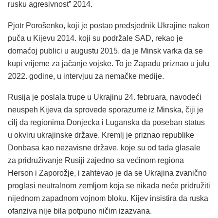
rusku agresivnost” 2014.
Pjotr ​​Porošenko, koji je postao predsjednik Ukrajine nakon
puča u Kijevu 2014. koji su podržale SAD, rekao je
domaćoj publici u augustu 2015. da je Minsk varka da se
kupi vrijeme za jačanje vojske. To je Zapadu priznao u julu
2022. godine, u intervjuu za nemačke medije.
Rusija je poslala trupe u Ukrajinu 24. februara, navodeći
neuspeh Kijeva da sprovede sporazume iz Minska, čiji je
cilj da regionima Donjecka i Luganska da poseban status
u okviru ukrajinske države. Kremlj je priznao republike
Donbasa kao nezavisne države, koje su od tada glasale
za pridruživanje Rusiji zajedno sa većinom regiona
Herson i Zaporožje, i zahtevao je da se Ukrajina zvanično
proglasi neutralnom zemljom koja se nikada neće pridružiti
nijednom zapadnom vojnom bloku.
Kijev insistira da ruska
ofanziva nije bila potpuno ničim izazvana.