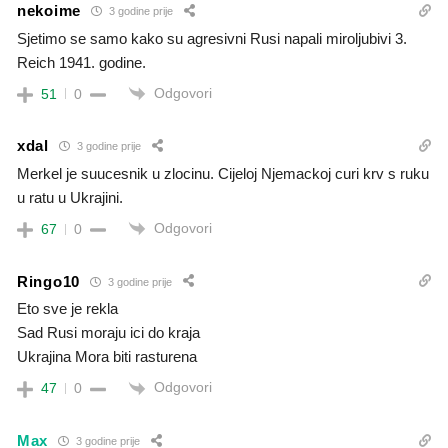
nekoime
3 godine prije
Sjetimo se samo kako su agresivni Rusi napali miroljubivi 3.
Reich 1941. godine.
Odgovori
51
0
xdal
3 godine prije
Merkel je suucesnik u zlocinu. Cijeloj Njemackoj curi krv s ruku
u ratu u Ukrajini.
Odgovori
67
0
Ringo10
3 godine prije
Eto sve je rekla
Sad Rusi moraju ici do kraja
Ukrajina Mora biti rasturena
Odgovori
47
0
Max
3 godine prije