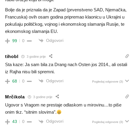
Bolje da je priznala da je Zapad (prvenstveno SAD, Njemačka,
Francuska) ovih osam godina pripremao klaonicu u Ukrajini u
pokušaju političkog, vojnog i ekonomskog slamanja Rusije, te
ekonomskog slamanja EU.
Odgovori
99
0
tihobl
3 godine prije
Sta kaze: Ja sam bila za Drang nach Osten jos 2014., ali ostali
iz Rajha nisu bili spremni.
Odgovori
68
0
Pogledaj odgovore
(3)
Mrčikola
3 godine prije
Ugovor s Vragom ne prestaje odlaskom u mirovinu…to piše
onim tkz. “sitnim slovima”.
Odgovori
43
0
Pogledaj odgovore
(3)