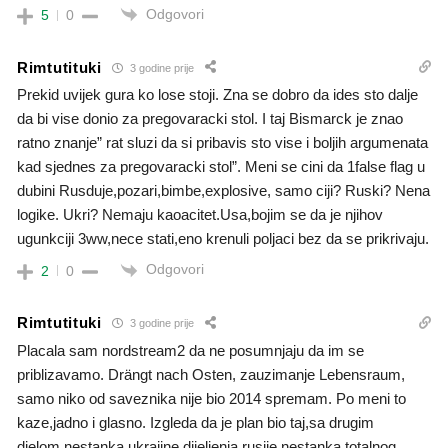
Odgovori
5
0
Rimtutituki
3 godine prije
Prekid uvijek gura ko lose stoji. Zna se dobro da ides sto dalje
da bi vise donio za pregovaracki stol. I taj Bismarck je znao
ratno znanje” rat sluzi da si pribavis sto vise i boljih argumenata
kad sjednes za pregovaracki stol”. Meni se cini da 1false flag u
dubini Rusduje,pozari,bimbe,explosive, samo ciji? Ruski? Nena
logike. Ukri? Nemaju kaoacitet.Usa,bojim se da je njihov
ugunkciji 3ww,nece stati,eno krenuli poljaci bez da se prikrivaju.
Odgovori
2
0
Rimtutituki
3 godine prije
Placala sam nordstream2 da ne posumnjaju da im se
priblizavamo. Drängt nach Osten, zauzimanje Lebensraum,
samo niko od saveznika nije bio 2014 spremam. Po meni to
kaze,jadno i glasno. Izgleda da je plan bio taj,sa drugim
djelom,nestanka ukrajine,dijeljenja rusije,nestanka totalnog