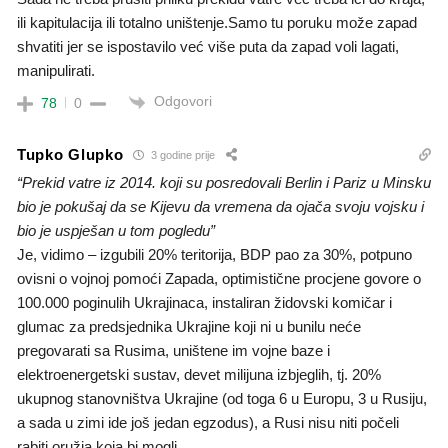
ili kapitulacija ili totalno uništenje.Samo tu poruku može zapad
shvatiti jer se ispostavilo već više puta da zapad voli lagati,
manipulirati.
Odgovori
78
0
Tupko Glupko
3 godine prije
“Prekid vatre iz 2014. koji su posredovali Berlin i Pariz u Minsku
bio je pokušaj da se Kijevu da vremena da ojača svoju vojsku i
bio je uspješan u tom pogledu”
Je, vidimo – izgubili 20% teritorija, BDP pao za 30%, potpuno
ovisni o vojnoj pomoći Zapada, optimistične procjene govore o
100.000 poginulih Ukrajinaca, instaliran židovski komičar i
glumac za predsjednika Ukrajine koji ni u bunilu neće
pregovarati sa Rusima, uništene im vojne baze i
elektroenergetski sustav, devet milijuna izbjeglih, tj. 20%
ukupnog stanovništva Ukrajine (od toga 6 u Europu, 3 u Rusiju,
a sada u zimi ide još jedan egzodus), a Rusi nisu niti počeli
rabiti oružja koja bi mogli.