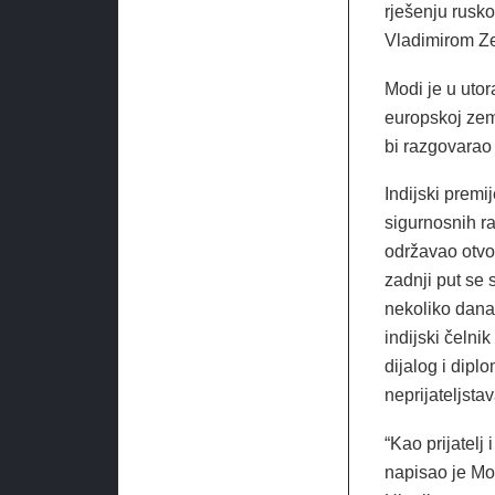
rješenju rusk
Vladimirom Ze
Modi je u utor
europskoj zeml
bi razgovarao
Indijski premi
sigurnosnih raz
održavao otvor
zadnji put se 
nekoliko dana 
indijski čelni
dijalog i dipl
neprijateljsta
“Kao prijatelj
napisao je Modi