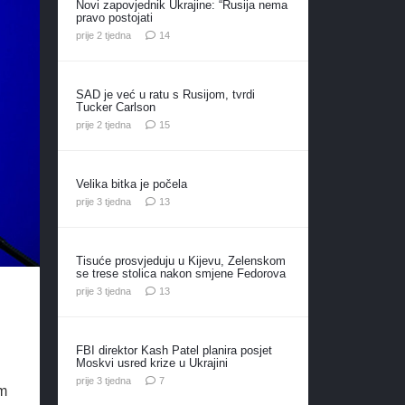
Novi zapovjednik Ukrajine: “Rusija nema
pravo postojati
komentara
prije 2 tjedna
14
SAD je već u ratu s Rusijom, tvrdi
Tucker Carlson
komentara
prije 2 tjedna
15
Velika bitka je počela
komentara
prije 3 tjedna
13
Tisuće prosvjeduju u Kijevu, Zelenskom
se trese stolica nakon smjene Fedorova
komentara
prije 3 tjedna
13
FBI direktor Kash Patel planira posjet
Moskvi usred krize u Ukrajini
komentara
prije 3 tjedna
7
om