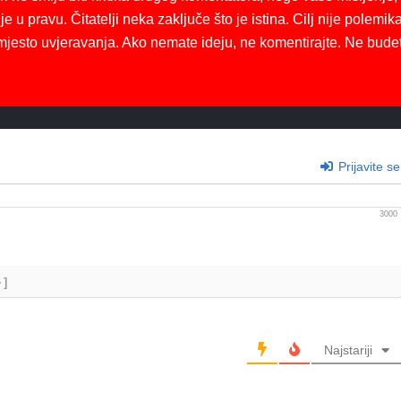
je u pravu. Čitatelji neka zaključe što je istina. Cilj nije polemika
mjesto uvjeravanja. Ako nemate ideju, ne komentirajte. Ne bude
Prijavite se
3000
+]
Najstariji