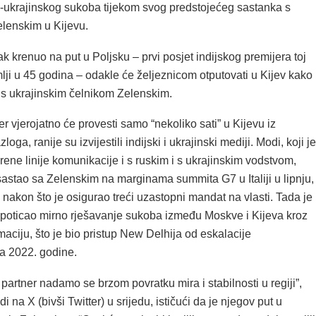
o-ukrajinskog sukoba tijekom svog predstojećeg sastanka s
lenskim u Kijevu.
ak krenuo na put u Poljsku – prvi posjet indijskog premijera toj
ji u 45 godina – odakle će željeznicom otputovati u Kijev kako
 s ukrajinskim čelnikom Zelenskim.
jer vjerojatno će provesti samo “nekoliko sati” u Kijevu iz
loga, ranije su izvijestili indijski i ukrajinski mediji. Modi, koji je
ene linije komunikacije i s ruskim i s ukrajinskim vodstvom,
sastao sa Zelenskim na marginama summita G7 u Italiji u lipnju,
nakon što je osigurao treći uzastopni mandat na vlasti. Tada je
k poticao mirno rješavanje sukoba između Moskve i Kijeva kroz
omaciju, što je bio pristup New Delhija od eskalacije
va 2022. godine.
 i partner nadamo se brzom povratku mira i stabilnosti u regiji”,
 na X (bivši Twitter) u srijedu, ističući da je njegov put u