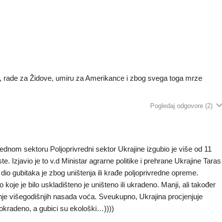
ne, rade za Židove, umiru za Amerikance i zbog svega toga mrze
Pogledaj odgovore
(2)
ivrednom sektoru Poljoprivredni sektor Ukrajine izgubio je više od 11
aste. Izjavio je to v.d Ministar agrarne politike i prehrane Ukrajine Taras
io gubitaka je zbog uništenja ili krađe poljoprivredne opreme.
koje je bilo uskladišteno je uništeno ili ukradeno. Manji, ali također
nje višegodišnjih nasada voća. Sveukupno, Ukrajina procjenjuje
pokradeno, a gubici su ekološki…))))