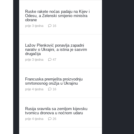
Ruske rakete noćas padaju na Kijev i
Odesu, a Zelenski smijenio ministra
obrane
komentara
prije 3 tjedna
16
Lažov Plenković ponavlja zapadni
narativ o Ukrajini, a istina je sasvim
drugačija
komentara
prije 3 tjedna
47
Francuska premješta proizvodnju
smrtonosnog oružja u Ukrajinu
komentara
prije 4 tjedna
16
Rusija sravnila sa zemljom kijevsku
tvornicu dronova u noćnom udaru
komentara
prije 4 tjedna
26