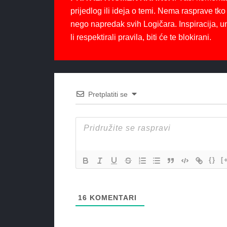
prijedlog ili ideja o temi. Nema rasprave tko 
nego napredak svih Logičara. Inspiracija, u
li respektirali pravila, biti će te blokirani.
Pretplatiti se
{}
[
16
KOMENTARI