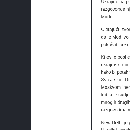
Ukrajinu na po
razgovora s nj
Modi.
Citirajući izv
da je Modi vol
pokušati posr
Kijev je poslj
ukrajinski min
kako bi potak
Švicarskoj. Do
Moskvom “nema
Indija je sudj
mnogih drugih 
razgovorima n
New Delhi je 