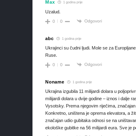
Max
1 godina prije
Uzalud.
Odgovori
0
0
abc
1 godina prije
Ukrajinci su čudni ljudi. Mole se za Europlja
Ruse.
Odgovori
0
0
Noname
1 godina prije
Ukrajina izgubila 11 milijardi dolara u poljopr
milijardi dolara u dvije godine – iznos i dalje r
Vysotsky. Prema njegovim riječima, značajan d
Konkretno, uništena je oprema elevatora, a žito 
značajan udio gubitaka odnosi se na uništava
ekološke gubitke na 56 milijardi eura. Sve je 