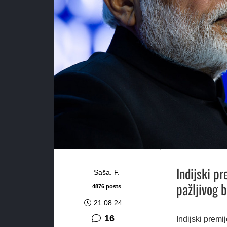
Indijski pr
Saša. F.
pažljivog 
4876 posts
21.08.24
komentara
16
Indijski premi