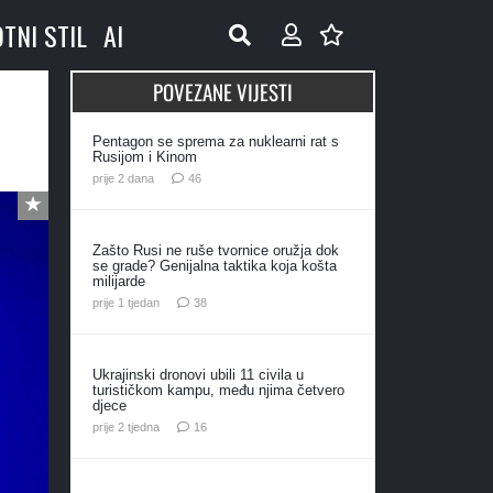
OTNI STIL
AI
POVEZANE VIJESTI
Pentagon se sprema za nuklearni rat s
Rusijom i Kinom
komentara
prije 2 dana
46
Zašto Rusi ne ruše tvornice oružja dok
se grade? Genijalna taktika koja košta
milijarde
komentara
prije 1 tjedan
38
Ukrajinski dronovi ubili 11 civila u
turističkom kampu, među njima četvero
djece
komentara
prije 2 tjedna
16