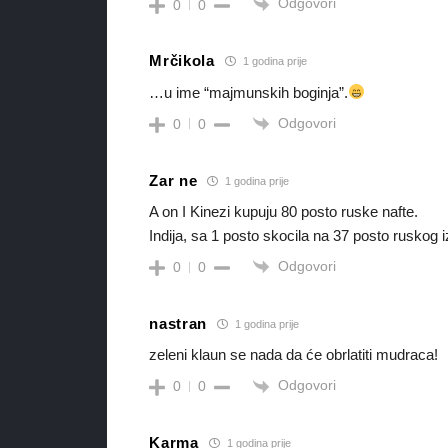
Odgovori
0
0
Mrčikola
1 godina prije
…u ime “majmunskih boginja”.
Odgovori
0
0
Zar ne
1 godina prije
A on I Kinezi kupuju 80 posto ruske nafte.
Indija, sa 1 posto skocila na 37 posto ruskog 
Odgovori
0
0
nastran
1 godina prije
zeleni klaun se nada da će obrlatiti mudraca!
Odgovori
0
0
Karma
1 godina prije