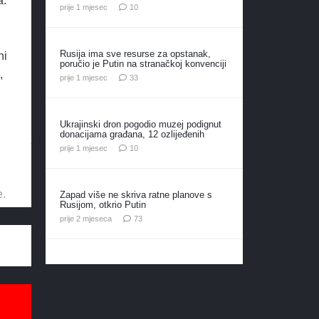
a.
komentara
prije 1 mjesec
10
Rusija ima sve resurse za opstanak,
hi
poručio je Putin na stranačkoj konvenciji
,
komentara
prije 1 mjesec
33
Ukrajinski dron pogodio muzej podignut
donacijama građana, 12 ozlijeđenih
komentara
prije 1 mjesec
10
e.
Zapad više ne skriva ratne planove s
Rusijom, otkrio Putin
komentara
prije 2 mjeseca
73