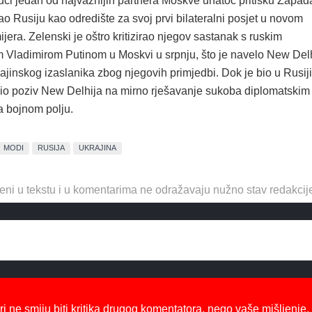
jući jedan od najvažnijih partnera Moskve unatoč pritisku Zapad
o Rusiju kao odredište za svoj prvi bilateralni posjet u novom
era. Zelenski je oštro kritizirao njegov sastanak s ruskim
 Vladimirom Putinom u Moskvi u srpnju, što je navelo New Del
jinskog izaslanika zbog njegovih primjedbi. Dok je bio u Rusiji
io poziv New Delhija na mirno rješavanje sukoba diplomatskim
a bojnom polju.
MODI
RUSIJA
UKRAJINA
eni u tekstu i u komentarima ne odražavaju nužno stav redakcij
ri ne smiju biti kritika drugog komentatora, nego vaše mišljenje,