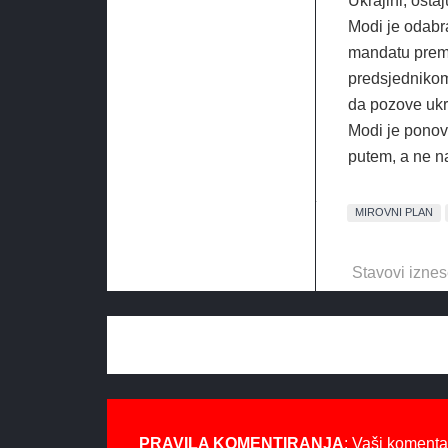
Ukrajini, osta
Modi je odabra
mandatu premij
predsjednikom
da pozove ukra
Modi je ponov
putem, a ne n
MIROVNI PLAN
Stavovi iznes
PRAVILA KOMENTIRANJA
: Vaši komenta