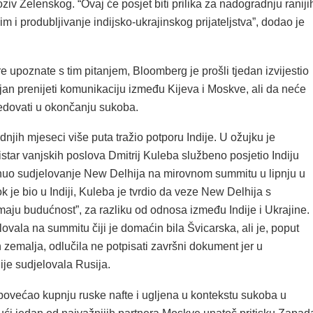
ziv Zelenskog. “Ovaj će posjet biti prilika za nadogradnju raniji
im i produbljivanje indijsko-ukrajinskog prijateljstva”, dodao je
ore upoznate s tim pitanjem, Bloomberg je prošli tjedan izvijestio
jan prenijeti komunikaciju između Kijeva i Moskve, ali da neće
edovati u okončanju sukoba.
ednjih mjeseci više puta tražio potporu Indije. U ožujku je
istar vanjskih poslova Dmitrij Kuleba službeno posjetio Indiju
nuo sudjelovanje New Delhija na mirovnom summitu u lipnju u
k je bio u Indiji, Kuleba je tvrdio da veze New Delhija s
ju budućnost”, za razliku od odnosa između Indije i Ukrajine.
elovala na summitu čiji je domaćin bila Švicarska, ali je, poput
zemalja, odlučila ne potpisati završni dokument jer u
ije sudjelovala Rusija.
povećao kupnju ruske nafte i ugljena u kontekstu sukoba u