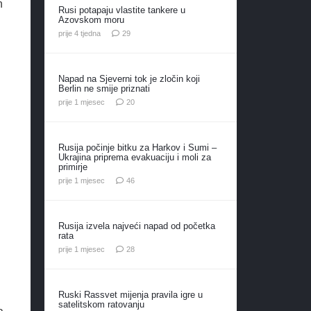
h
Rusi potapaju vlastite tankere u
Azovskom moru
komentara
prije 4 tjedna
29
Napad na Sjeverni tok je zločin koji
Berlin ne smije priznati
komentara
prije 1 mjesec
20
Rusija počinje bitku za Harkov i Sumi –
Ukrajina priprema evakuaciju i moli za
primirje
komentara
prije 1 mjesec
46
Rusija izvela najveći napad od početka
rata
komentara
prije 1 mjesec
28
Ruski Rassvet mijenja pravila igre u
satelitskom ratovanju