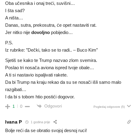
Oba učesnika i onaj treći, suvišni…
I šta sad?
A ništa…
Danas, sutra, prekosutra, će opet nastaviti rat.
Jer nitko nije
dovoljno
pobijedio…
P.S.
Iz rubrike: ”Dečki, tako se to radi.. – Buco Kim”
Sjetiš se kako te Trump nazvao zlom svemira.
Poslao tri nosača aviona ispred tvoje obale…
A ti si nastavio ispaljivati ​​rakete.
Da bi Trump na kraju rekao da su se nosači išli samo malo
razgibati…
I da bi s tobom htio postići dogovor.
Odgovori
1
0
Pogledaj odgovore
(5)
Ivana P
1 godina prije
Bolje reći da se obratio svojoj desnoj ruci!