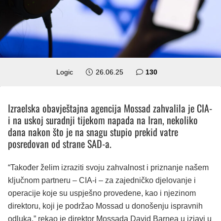
komentara
Logic
26.06.25
130
Izraelska obavještajna agencija Mossad zahvalila je CIA-
i na uskoj suradnji tijekom napada na Iran, nekoliko
dana nakon što je na snagu stupio prekid vatre
posredovan od strane SAD-a.
“Također želim izraziti svoju zahvalnost i priznanje našem
ključnom partneru – CIA-i – za zajedničko djelovanje i
operacije koje su uspješno provedene, kao i njezinom
direktoru, koji je podržao Mossad u donošenju ispravnih
odluka,” rekao je direktor Mossada David Barnea u izjavi u