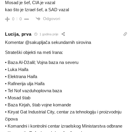
Mosad je šef, CIA je vazal
kao što je Izrael šef, a SAD vazal
Odgovori
0
0
Lucija, prva
1 godina prije
Komentar @sakupljača sekundarnih sirovina
Strateški objekti na meti Irana:
• Baza Al-Džalil; Vojna baza na severu
• Luka Haifa
• Elektrana Haifa
• Rafinerija ulja Haifa
• Tel Nof vazduhoplovna baza
• Mosad štab
• Baza Kirjah, štab vojne komande
• Kiryat Gat Industrial City, centar za tehnologiju i proizvodnju
čipova
• Komandni i kontrolni centar izraelskog Ministarstva odbrane