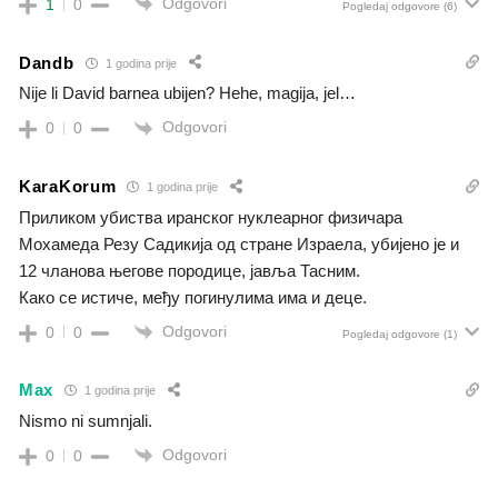
Odgovori
1
0
Pogledaj odgovore
(6)
Dandb
1 godina prije
Nije li David barnea ubijen? Hehe, magija, jel…
Odgovori
0
0
KaraKorum
1 godina prije
Приликом убиства иранског нуклеарног физичара
Мохамеда Резу Садикија од стране Израела, убијено је и
12 чланова његове породице, јавља Тасним.
Како се истиче, међу погинулима има и деце.
Odgovori
0
0
Pogledaj odgovore
(1)
Max
1 godina prije
Nismo ni sumnjali.
Odgovori
0
0