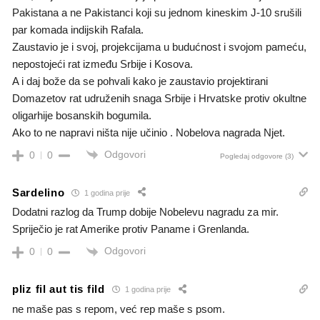
Pakistana a ne Pakistanci koji su jednom kineskim J-10 srušili
par komada indijskih Rafala.
Zaustavio je i svoj, projekcijama u budućnost i svojom pameću,
nepostojeći rat između Srbije i Kosova.
A i daj bože da se pohvali kako je zaustavio projektirani
Domazetov rat udruženih snaga Srbije i Hrvatske protiv okultne
oligarhije bosanskih bogumila.
Ako to ne napravi ništa nije učinio . Nobelova nagrada Njet.
Odgovori
0
0
Pogledaj odgovore
(3)
Sardelino
1 godina prije
Dodatni razlog da Trump dobije Nobelevu nagradu za mir.
Spriječio je rat Amerike protiv Paname i Grenlanda.
Odgovori
0
0
pliz fil aut tis fild
1 godina prije
ne maše pas s repom, već rep maše s psom.