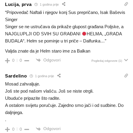
Lucija, prva
1 godina prije
“Pripovedač Naftali i njegov konj Sus prepričano, Isak Baševis
Singer
Singer se ne ustručava da prikaže glupost građana Poljske, a
NAJGLUPLJI OD SVIH SU GRAĐANI
HELMA, „GRADA
BUDALA“. Helm se pominje u tri priče – Dalfunka…”
Valjda znate da je Helm staro ime za Balkan
Odgovori
0
0
Pogledaj odgovore
(1)
Sardelino
1 godina prije
Mosad zahvaljuje.
Još ste pod našom vlašću. Još se niste otrgli.
Ubuduće pripazite što radite.
A ostalom svijetu poručuje. Zajedno smo jači i od sudbine. Do
daljnjega.
.
Odgovori
0
0