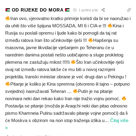
OD RIJEKE DO MORA
1 godina prije
Iran ovo, vjerovatno kratko primirje koristi da bi se naoružao i
da uhiti što više špijuna MOSSADA, MI 6 i CIA-e !!!
Kina i
Rusija su poslali opremu i ljude kako bi pomogli da taj rat
između ratova Iran što učinkovitije rješi !!!
Hapšenja su
masovna, javne likvidacije vješanjem po Teheranu će u
narednim danima postati nešto uobičajeno a sluge prokletog
plemena ne zaslužuju milost !!!!!i
Što Iran učinkovitije rješi
ovaj rat između ratova lakše će mu biti u novoj razmjeni
projektila. Iranski ministar obrane je već drugi dan u Pekingu !
Pitanje je koliko je Kina spremna (otvoreno ili tajno – potpuno
svejedno) naoružavati Teheran …
Putin je na pitanje
novinara neki dan rekao kako Iran nije tražio vojnu pomoć.
Postavlja se pitanje (možda je Araqchi neki dan pitao odnosno
pismo Khamneia Putinu sadržavalo pitanje vojne pomoći) da li
će Moskva s obzirom na non stop traženja izlika u
…
Čitaj više
»