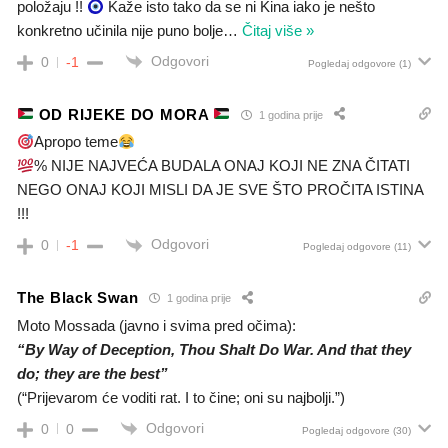
položaju !!
Kaže isto tako da se ni Kina iako je nešto
konkretno učinila nije puno bolje
…
Čitaj više »
Odgovori
0
-1
Pogledaj odgovore
(1)
OD RIJEKE DO MORA
1 godina prije
Apropo teme
% NIJE NAJVEĆA BUDALA ONAJ KOJI NE ZNA ČITATI
NEGO ONAJ KOJI MISLI DA JE SVE ŠTO PROČITA ISTINA
!!!
Odgovori
0
-1
Pogledaj odgovore
(11)
The Black Swan
1 godina prije
Moto Mossada (javno i svima pred očima):
“By Way of Deception, Thou Shalt Do War. And that they
do; they are the best”
(“Prijevarom će voditi rat. I to čine; oni su najbolji.”)
Odgovori
0
0
Pogledaj odgovore
(30)