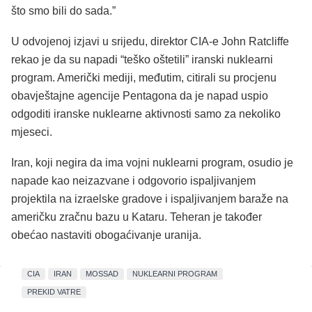
što smo bili do sada.”
U odvojenoj izjavi u srijedu, direktor CIA-e John Ratcliffe
rekao je da su napadi “teško oštetili” iranski nuklearni
program. Američki mediji, međutim, citirali su procjenu
obavještajne agencije Pentagona da je napad uspio
odgoditi iranske nuklearne aktivnosti samo za nekoliko
mjeseci.
Iran, koji negira da ima vojni nuklearni program, osudio je
napade kao neizazvane i odgovorio ispaljivanjem
projektila na izraelske gradove i ispaljivanjem baraže na
američku zračnu bazu u Kataru. Teheran je također
obećao nastaviti obogaćivanje uranija.
CIA
IRAN
MOSSAD
NUKLEARNI PROGRAM
PREKID VATRE