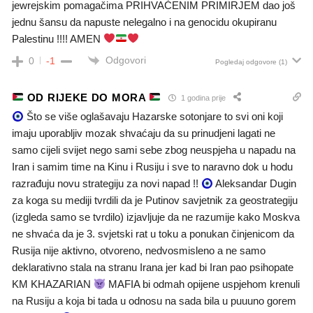
jewrejskim pomagačima PRIHVAĆENIM PRIMIRJEM dao još
jednu šansu da napuste nelegalno i na genocidu okupiranu
Palestinu !!!! AMEN
Odgovori
0
-1
Pogledaj odgovore
(1)
OD RIJEKE DO MORA
1 godina prije
Što se više oglašavaju Hazarske sotonjare to svi oni koji
imaju uporabljiv mozak shvaćaju da su prinudjeni lagati ne
samo cijeli svijet nego sami sebe zbog neuspjeha u napadu na
Iran i samim time na Kinu i Rusiju i sve to naravno dok u hodu
razrađuju novu strategiju za novi napad !!
Aleksandar Dugin
za koga su mediji tvrdili da je Putinov savjetnik za geostrategiju
(izgleda samo se tvrdilo) izjavljuje da ne razumije kako Moskva
ne shvaća da je 3. svjetski rat u toku a ponukan činjenicom da
Rusija nije aktivno, otvoreno, nedvosmisleno a ne samo
deklarativno stala na stranu Irana jer kad bi Iran pao psihopate
KM KHAZARIAN
MAFIA bi odmah opijene uspjehom krenuli
na Rusiju a koja bi tada u odnosu na sada bila u puuuno gorem