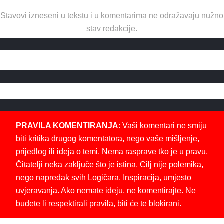
Stavovi izneseni u tekstu i u komentarima ne odražavaju nužno
stav redakcije.
PRAVILA KOMENTIRANJA
: Vaši komentari ne smiju
biti kritika drugog komentatora, nego vaše mišljenje,
prijedlog ili ideja o temi. Nema rasprave tko je u pravu.
Čitatelji neka zaključe što je istina. Cilj nije polemika,
nego napredak svih Logičara. Inspiracija, umjesto
uvjeravanja. Ako nemate ideju, ne komentirajte. Ne
budete li respektirali pravila, biti će te blokirani.