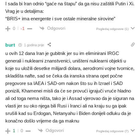
I sada bi Iran odnio “gaće na štapu” da ga nisu zaštitili Putin i Xi.
Vrag je u detaljima:
“BRIS+ ima energente i sve ostale mineralne sirovine”
Odgovori
0
-1
Pogledaj odgovore
(1)
burt
1 godina prije
u ovih 12 dana Iran je gubitnik jer su im eliminirani IRGC
generali i nuklearni znanstvenici, uništeni nuklearni objekti u
koje su uložili desetke milijardi dolara, aerodromi vojne tvornice,
skladišta nafte, sad se čeka da iranska strana opet počne
pregovore sa IAEA i SAD-om nakon što su ih Izrael i SAD
ponizili, Khamenei misli da će se provući igrajuči vruće hladno
ali od toga nema ništa, tako je i Assad vjerovao da je siguran na
vlasti jer su oko njega bili Rusi i Iranci ali na kraju su ga ipak
srušili kad su Erdogan, Netanyahu i Biden donijeli odluku da je
konačno došlo vrijeme da ga maknu
Odgovori
1
0
Pogledaj odgovore
(7)