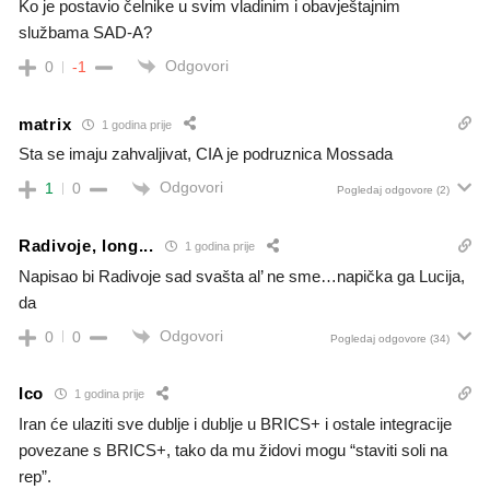
Ko je postavio čelnike u svim vladinim i obavještajnim
službama SAD-A?
Odgovori
0
-1
matrix
1 godina prije
Sta se imaju zahvaljivat, CIA je podruznica Mossada
Odgovori
1
0
Pogledaj odgovore
(2)
Radivoje, long...
1 godina prije
Napisao bi Radivoje sad svašta al’ ne sme…napička ga Lucija,
da
Odgovori
0
0
Pogledaj odgovore
(34)
Ico
1 godina prije
Iran će ulaziti sve dublje i dublje u BRICS+ i ostale integracije
povezane s BRICS+, tako da mu židovi mogu “staviti soli na
rep”.