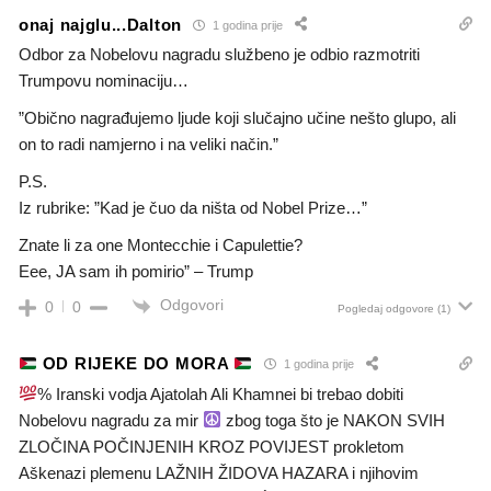
onaj najglu...Dalton
1 godina prije
Odbor za Nobelovu nagradu službeno je odbio razmotriti
Trumpovu nominaciju…
”Obično nagrađujemo ljude koji slučajno učine nešto glupo, ali
on to radi namjerno i na veliki način.”
P.S.
Iz rubrike: ”Kad je čuo da ništa od Nobel Prize…”
Znate li za one Montecchie i Capulettie?
Eee, JA sam ih pomirio” – Trump
Odgovori
0
0
Pogledaj odgovore
(1)
OD RIJEKE DO MORA
1 godina prije
% Iranski vodja Ajatolah Ali Khamnei bi trebao dobiti
Nobelovu nagradu za mir
zbog toga što je NAKON SVIH
ZLOČINA POČINJENIH KROZ POVIJEST prokletom
Aškenazi plemenu LAŽNIH ŽIDOVA HAZARA i njihovim