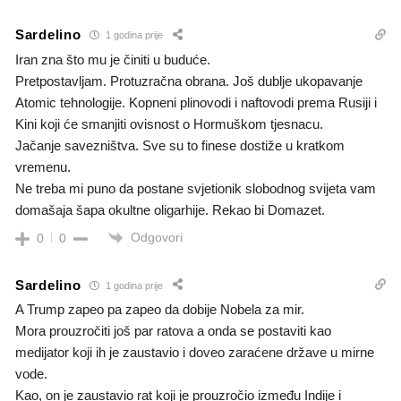
Sardelino
1 godina prije
Iran zna što mu je činiti u buduće.
Pretpostavljam. Protuzračna obrana. Još dublje ukopavanje
Atomic tehnologije. Kopneni plinovodi i naftovodi prema Rusiji i
Kini koji će smanjiti ovisnost o Hormuškom tjesnacu.
Jačanje savezništva. Sve su to finese dostiže u kratkom
vremenu.
Ne treba mi puno da postane svjetionik slobodnog svijeta vam
domašaja šapa okultne oligarhije. Rekao bi Domazet.
Odgovori
0
0
Sardelino
1 godina prije
A Trump zapeo pa zapeo da dobije Nobela za mir.
Mora prouzročiti još par ratova a onda se postaviti kao
medijator koji ih je zaustavio i doveo zaraćene države u mirne
vode.
Kao, on je zaustavio rat koji je prouzročio između Indije i