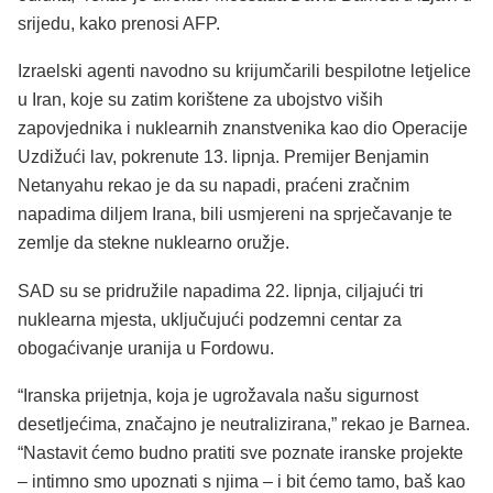
srijedu, kako prenosi AFP.
Izraelski agenti navodno su krijumčarili bespilotne letjelice
u Iran, koje su zatim korištene za ubojstvo viših
zapovjednika i nuklearnih znanstvenika kao dio Operacije
Uzdižući lav, pokrenute 13. lipnja. Premijer Benjamin
Netanyahu rekao je da su napadi, praćeni zračnim
napadima diljem Irana, bili usmjereni na sprječavanje te
zemlje da stekne nuklearno oružje.
SAD su se pridružile napadima 22. lipnja, ciljajući tri
nuklearna mjesta, uključujući podzemni centar za
obogaćivanje uranija u Fordowu.
“Iranska prijetnja, koja je ugrožavala našu sigurnost
desetljećima, značajno je neutralizirana,” rekao je Barnea.
“Nastavit ćemo budno pratiti sve poznate iranske projekte
– intimno smo upoznati s njima – i bit ćemo tamo, baš kao