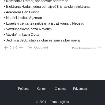
• Kompanija Rafael, snabdevač odbrambe
• Elektrana Hadar, jedna od najvećih izraelskih elektrana
• Aerodrom Ben Gurion
• Naučni institut Vajzman
• Izraelski centar za nuklearna istraživanja u Negevu
• Vazduhoplovna baza Nevatim
• Vazdušna baza Ovda
• Jedinica 8200, štab za obaveštajne sajber opera
Odgovori
0
0
Pogledaj odgovore
(4)
Početna
Kontakt
O nama
Privatnost
© 2024 – Portal Logično