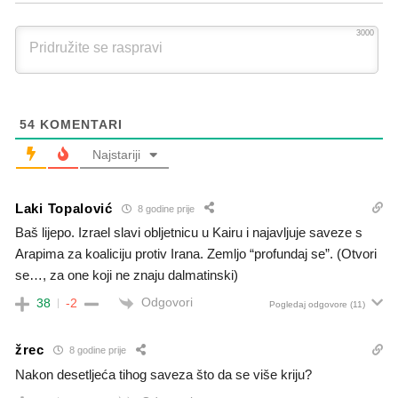
3000
54
KOMENTARI
Najstariji
Laki Topalović
8 godine prije
Baš lijepo. Izrael slavi obljetnicu u Kairu i najavljuje saveze s
Arapima za koaliciju protiv Irana. Zemljo “profundaj se”. (Otvori
se…, za one koji ne znaju dalmatinski)
Odgovori
38
-2
Pogledaj odgovore
(11)
žrec
8 godine prije
Nakon desetljeća tihog saveza što da se više kriju?