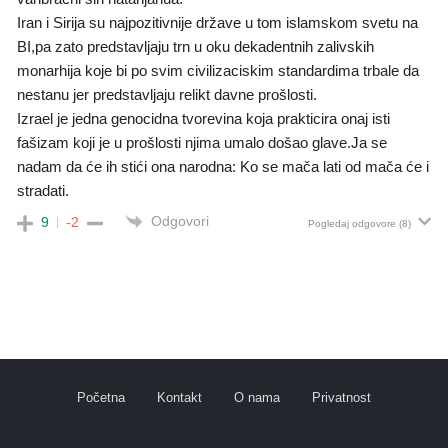
Iran i Sirija su najpozitivnije države u tom islamskom svetu na
BI,pa zato predstavljaju trn u oku dekadentnih zalivskih
monarhija koje bi po svim civilizaciskim standardima trbale da
nestanu jer predstavljaju relikt davne prošlosti.
Izrael je jedna genocidna tvorevina koja prakticira onaj isti
fašizam koji je u prošlosti njima umalo došao glave.Ja se
nadam da će ih stići ona narodna: Ko se mača lati od mača će i
stradati.
Odgovori
9
-2
Pogledaj odgovore
(8)
Početna
Kontakt
O nama
Privatnost