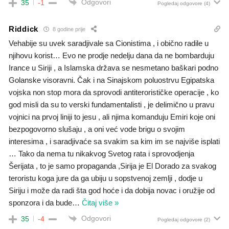
Odgovori
35
-1
Pogledaj odgovore
(4)
Riddick
8 godine prije
Vehabije su uvek saradjivale sa Cionistima , i obično radile u
njihovu korist… Evo ne prodje nedelju dana da ne bombarduju
Irance u Siriji , a Islamska država se nesmetano baškari podno
Golanske visoravni. Čak i na Sinajskom poluostrvu Egipatska
vojska non stop mora da sprovodi antiterorističke operacije , ko
god misli da su to verski fundamentalisti , je delimično u pravu
vojnici na prvoj liniji to jesu , ali njima komanduju Emiri koje oni
bezpogovorno slušaju , a oni već vode brigu o svojim
interesima , i saradjivaće sa svakim sa kim im se najviše isplati
… Tako da nema tu nikakvog Svetog rata i sprovodjenja
Šerijata , to je samo propaganda ,Sirija je El Dorado za svakog
teroristu koga jure da ga ubiju u sopstvenoj zemlji , dodje u
Siriju i može da radi šta god hoće i da dobija novac i oružije od
sponzora i da bude
…
Čitaj više »
Odgovori
35
-4
Pogledaj odgovore
(2)