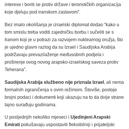
interese i boriti se protiv države i terorističkih organizacija
koje djeluju pod iranskom zastavom”.
Bez imalo okolišanja je izraelski diplomat dodao “kako u
tom smislu treba voditi zajedničku borbu i sučeliti se s
Iranom koji je u potrazi za razvojem nuklearnog oružja, što
je ujedno glavni razlog da su Izrael i Saudijska Arabija
podržavaju prevazilaženje međusobnih podjela i
proširenje ovog novog arapsko-izraelskog saveza protiv
Teherana”.
Saudijska Arabija službeno nije priznala Izrael
, ali nema
formalnih ograničenja s ovim režimom. Štoviše, postoje
brojni podaci i dokumenti koji ukazuju na to da dvije strane
tajno surađuju godinama.
U posljednjih nekoliko mjeseci i
Ujedinjeni Arapski
Emirati
pokušavaju uspostaviti fleksibilniji i prijateljski