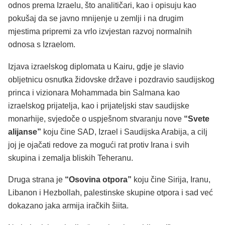
odnos prema Izraelu, što analitičari, kao i opisuju kao
pokušaj da se javno mnijenje u zemlji i na drugim
mjestima pripremi za vrlo izvjestan razvoj normalnih
odnosa s Izraelom.
Izjava izraelskog diplomata u Kairu, gdje je slavio
obljetnicu osnutka židovske države i pozdravio saudijskog
princa i vizionara Mohammada bin Salmana kao
izraelskog prijatelja, kao i prijateljski stav saudijske
monarhije, svjedoče o uspješnom stvaranju nove
“Svete
alijanse”
koju čine SAD, Izrael i Saudijska Arabija, a cilj
joj je ojačati redove za mogući rat protiv Irana i svih
skupina i zemalja bliskih Teheranu.
Druga strana je
“Osovina otpora”
koju čine Sirija, Iranu,
Libanon i Hezbollah, palestinske skupine otpora i sad već
dokazano jaka armija iračkih šiita.