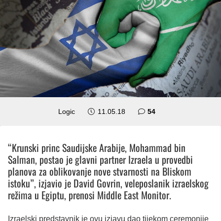
komentara
Logic
11.05.18
54
“Krunski princ Saudijske Arabije, Mohammad bin
Salman, postao je glavni partner Izraela u provedbi
planova za oblikovanje nove stvarnosti na Bliskom
istoku”, izjavio je David Govrin, veleposlanik izraelskog
režima u Egiptu, prenosi Middle East Monitor.
Izraelski predstavnik je ovu izjavu dao tijekom ceremonije