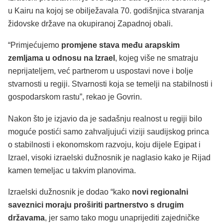
u Kairu na kojoj se obilježavala 70. godišnjica stvaranja
židovske države na okupiranoj Zapadnoj obali.
“Primjećujemo
promjene stava među arapskim
zemljama u odnosu na Izrael
, kojeg više ne smatraju
neprijateljem, već partnerom u uspostavi nove i bolje
stvarnosti u regiji. Stvarnosti koja se temelji na stabilnosti i
gospodarskom rastu”, rekao je Govrin.
Nakon što je izjavio da je sadašnju realnost u regiji bilo
moguće postići samo zahvaljujući viziji saudijskog princa
o stabilnosti i ekonomskom razvoju, koju dijele Egipat i
Izrael, visoki izraelski dužnosnik je naglasio kako je Rijad
kamen temeljac u takvim planovima.
Izraelski dužnosnik je dodao “kako
novi regionalni
saveznici moraju proširiti partnerstvo s drugim
državama
, jer samo tako mogu unaprijediti zajedničke