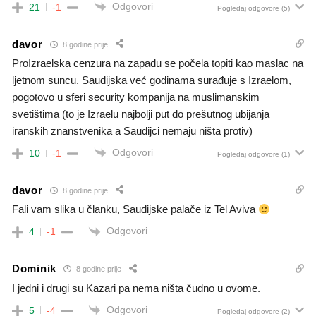
Odgovori
21
-1
Pogledaj odgovore
(5)
davor
8 godine prije
ProIzraelska cenzura na zapadu se počela topiti kao maslac na
ljetnom suncu. Saudijska već godinama surađuje s Izraelom,
pogotovo u sferi security kompanija na muslimanskim
svetištima (to je Izraelu najbolji put do prešutnog ubijanja
iranskih znanstvenika a Saudijci nemaju ništa protiv)
Odgovori
10
-1
Pogledaj odgovore
(1)
davor
8 godine prije
Fali vam slika u članku, Saudijske palače iz Tel Aviva
Odgovori
4
-1
Dominik
8 godine prije
I jedni i drugi su Kazari pa nema ništa čudno u ovome.
Odgovori
5
-4
Pogledaj odgovore
(2)