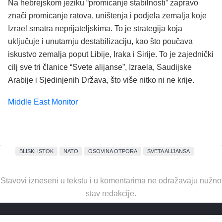
Na hebrejskom jeziku “promicanje stabilnosti” zapravo
znači promicanje ratova, uništenja i podjela zemalja koje
Izrael smatra neprijateljskima. To je strategija koja
uključuje i unutarnju destabilizaciju, kao što poučava
iskustvo zemalja poput Libije, Iraka i Sirije. To je zajednički
cilj sve tri članice “Svete alijanse”, Izraela, Saudijske
Arabije i Sjedinjenih Država, što više nitko ni ne krije.
Middle East Monitor
BLISKI ISTOK
NATO
OSOVINA OTPORA
SVETA ALIJANSA
Stavovi izneseni u tekstu i u komentarima ne odražavaju nužno
stav redakcije.