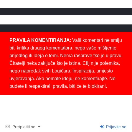
PRAVILA KOMENTIRANJA
: Vaši komentari ne smiju
biti kritika drugog komentatora, nego vaše mišljenje,
prijedlog ili ideja o temi. Nema rasprave tko je u pravu.
Čitatelji neka zaključe što je istina. Cilj nije polemika,
nego napredak svih Logičara. Inspiracija, umjesto
uvjeravanja. Ako nemate ideju, ne komentirajte. Ne
budete li respektirali pravila, biti će te blokirani.
Pretplatiti se
Prijavite se