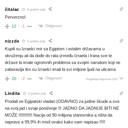
čitalac
8 godine prije
Perverzno!
Odgovori
12
-1
nizzde
8 godine prije
Kupili su Izraelci mir sa Egiptom i ostalim državama u
okruženju ali da dođe do rata između Izraela i Irana sve te
države bi imale ogromnih problema sa svojim narodom koji ne
zaboravlja tko su Izraelci imali bi svi miljone ljudi na ulicama
Odgovori
20
-2
Pogledaj odgovore
(10)
Lindita
8 godine prije
Prodali se Egipatski vladari (ODAVNO) za judine škude a sve
na svoj jad i svoje poniženje !!! JADNO DA JADNIJE BITI NE
MOŽE !!!!!!!!!!!! Nacija od 90 milijuna stanovnika a ništa da
naprave a 99,9% ih misli ovako kako sam napisao !!!!!