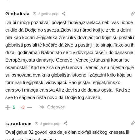
Globalista
8 godine prije
Dá bi mnogi poznávali povjest židova,izraelaca nebi vás uopce
cudilo dá Dodje do saveza.Zidovi su národ kojí je zivio u dolini
nila kao kočari .Egipatska zřeci ili vidovnjaci od kojih su postali i
globalisti poslali té kočáře dá živé u pustinji i to sinaju.Tako su ih
drzali godinama i Nakon sto se ti vidovnjaci raselili do danasnje
Evropě,mjesta danasnje Genové i Venecije,tadasnji kocari se
osamostalili.Kad se zná dá je Genova i Venecija su mjesta gdje
su osnovana dva krila globalista,istocno i západní krilo kóje su
formirali ti egipatski vidovnjaci. Pao je stáří egipat,rimsko
carstvo i mnoga carstva Ali zidovi su do danas opstali.Kad se
své to sagleda nista novo dá Dodje tog saveza.
Odgovori
5
-3
karantanac
8 godine prije
Ovaj galus 92 govori kao da je član cio-fašističkog kneseta ili
vanbračni sin natanjahua.