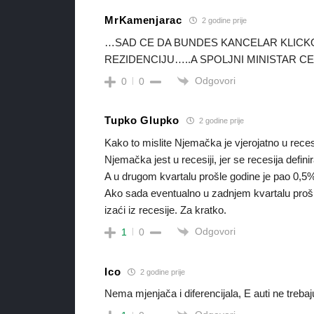
MrKamenjarac
2 godine prije
…SAD CE DA BUNDES KANCELAR KLICKO 
REZIDENCIJU…..A SPOLJNI MINISTAR CE 
Odgovori
0
0
Tupko Glupko
2 godine prije
Kako to mislite Njemačka je vjerojatno u reces
Njemačka jest u recesiji, jer se recesija def
A u drugom kvartalu prošle godine je pao 0,5%, 
Ako sada eventualno u zadnjem kvartalu proš
izaći iz recesije. Za kratko.
Odgovori
1
0
Ico
2 godine prije
Nema mjenjača i diferencijala, E auti ne trebaj