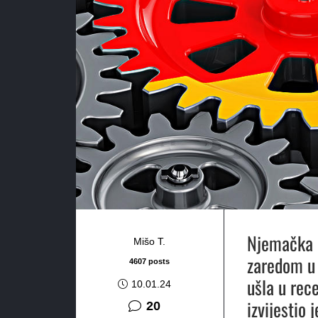
Njemačka i
Mišo T.
zaredom u 
4607 posts
ušla u rec
10.01.24
izvijestio
komentara
20