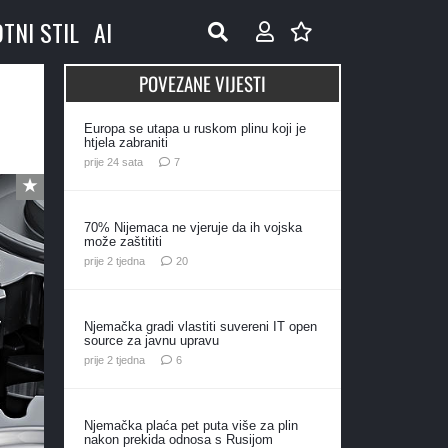
OTNI STIL
AI
POVEZANE VIJESTI
Europa se utapa u ruskom plinu koji je
htjela zabraniti
komentara
prije 24 sata
7
70% Nijemaca ne vjeruje da ih vojska
može zaštititi
komentara
prije 2 tjedna
20
Njemačka gradi vlastiti suvereni IT open
source za javnu upravu
komentara
prije 2 tjedna
6
Njemačka plaća pet puta više za plin
nakon prekida odnosa s Rusijom