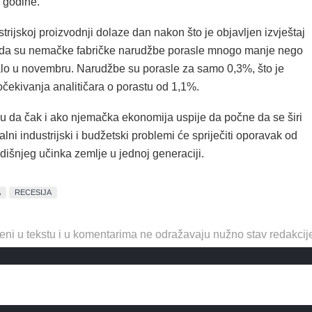
 godine.
trijskoj proizvodnji dolaze dan nakon što je objavljen izvještaj
 da su nemačke fabričke narudžbe porasle mnogo manje nego
alo u novembru. Narudžbe su porasle za samo 0,3%, što je
čekivanja analitičara o porastu od 1,1%.
žu da čak i ako njemačka ekonomija uspije da počne da se širi
alni industrijski i budžetski problemi će spriječiti oporavak od
dišnjeg učinka zemlje u jednoj generaciji.
A
RECESIJA
eni u tekstu i u komentarima ne odražavaju nužno stav redakcij