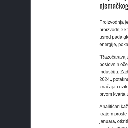
njemačkog 
Proizvodnja j
proizvodnje ka
usred pada gl
energije, poka
“Razočaravaju
poslovnih oče
industriju. Z
2024., potakn
značajan rizik
prvom kvartal
Analitičari ka
krajem prošle g
januara, otkri