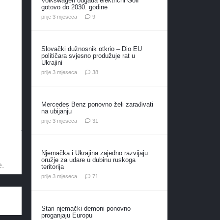
Volkswagen odgađa električni Golf
gotovo do 2030. godine
komentara
prije 3 mjeseca
9
Slovački dužnosnik otkrio – Dio EU
političara svjesno produžuje rat u
Ukrajini
komentara
prije 3 mjeseca
38
Mercedes Benz ponovno želi zarađivati
na ubijanju
komentar
prije 3 mjeseca
31
Njemačka i Ukrajina zajedno razvijaju
oružje za udare u dubinu ruskoga
e.
teritorija
komentar
prije 3 mjeseca
71
Stari njemački demoni ponovno
proganjaju Europu