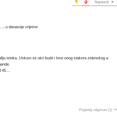
Najstariji
o ……u danasnje vrijeme
iju istoka. Uskoro se ukri bude i love onog stakora zelenskog a
gande.
od 45…
Pogledaj odgovore
(1)