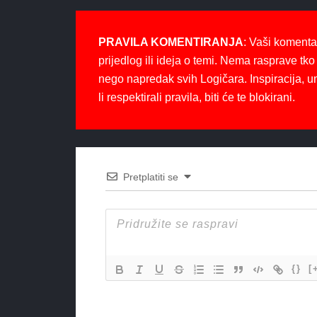
PRAVILA KOMENTIRANJA
: Vaši komenta
prijedlog ili ideja o temi. Nema rasprave tko 
nego napredak svih Logičara. Inspiracija, u
li respektirali pravila, biti će te blokirani.
Pretplatiti se
{}
[