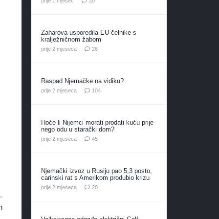
prije 1 mjesec
20
Zaharova usporedila EU čelnike s
kralježničnom žabom
komentara
prije 2 mjeseca
26
Raspad Njemačke na vidiku?
komentara
prije 2 mjeseca
104
Hoće li Nijemci morati prodati kuću prije
nego odu u starački dom?
komentara
prije 2 mjeseca
45
Njemački izvoz u Rusiju pao 5,3 posto,
carinski rat s Amerikom produbio krizu
komentara
prije 2 mjeseca
20
.
m