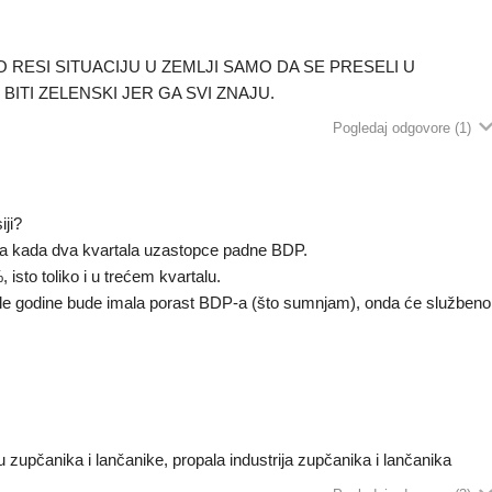
RESI SITUACIJU U ZEMLJI SAMO DA SE PRESELI U
BITI ZELENSKI JER GA SVI ZNAJU.
Pogledaj odgovore
(1)
iji?
inira kada dva kvartala uzastopce padne BDP.
isto toliko i u trećem kvartalu.
le godine bude imala porast BDP-a (što sumnjam), onda će službeno
u zupčanika i lančanike, propala industrija zupčanika i lančanika