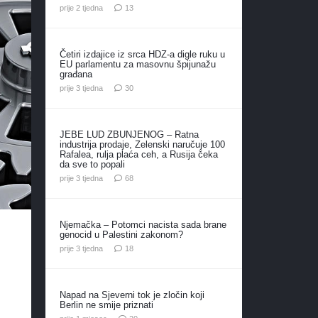
komentara
prije 2 tjedna
13
Četiri izdajice iz srca HDZ-a digle ruku u
EU parlamentu za masovnu špijunažu
građana
komentara
prije 3 tjedna
30
JEBE LUD ZBUNJENOG – Ratna
industrija prodaje, Zelenski naručuje 100
Rafalea, rulja plaća ceh, a Rusija čeka
da sve to popali
komentara
prije 3 tjedna
68
Njemačka – Potomci nacista sada brane
genocid u Palestini zakonom?
komentara
prije 3 tjedna
18
Napad na Sjeverni tok je zločin koji
Berlin ne smije priznati
komentara