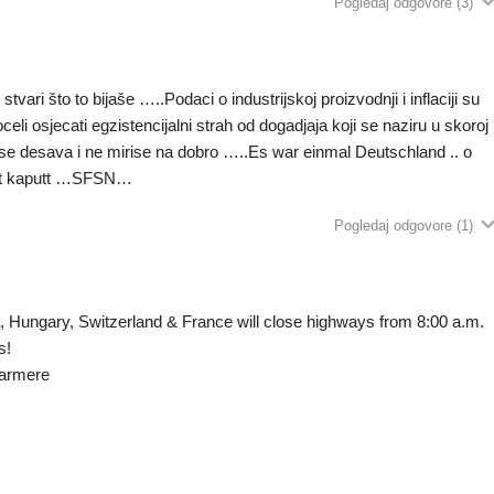
Pogledaj odgovore
(3)
tvari što to bijaše …..Podaci o industrijskoj proizvodnji i inflaciji su
eli osjecati egzistencijalni strah od dogadjaja koji se naziru u skoroj
se desava i ne mirise na dobro …..Es war einmal Deutschland .. o
ist kaputt …SFSN…
Pogledaj odgovore
(1)
, Hungary, Switzerland & France will close highways from 8:00 a.m.
s!
farmere