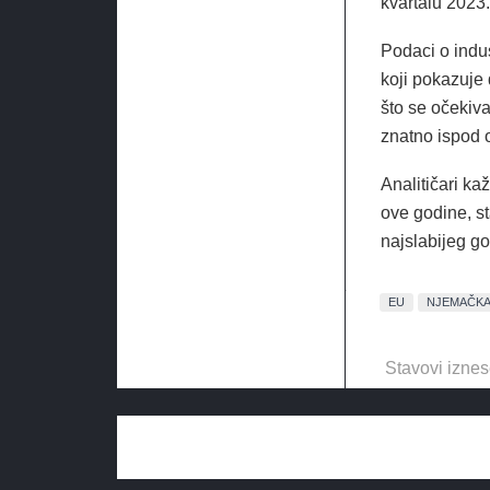
kvartalu 2023.
Podaci o indus
koji pokazuje
što se očekiv
znatno ispod o
Analitičari ka
ove godine, st
najslabijeg go
EU
NJEMAČK
Stavovi iznes