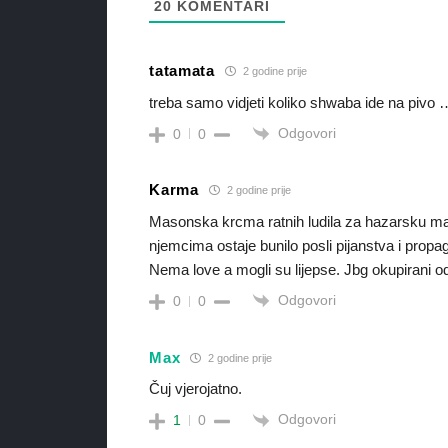
20
KOMENTARI
tatamata
2 godine prije
treba samo vidjeti koliko shwaba ide na piv
Odgovori
0
0
Karma
2 godine prije
Masonska krcma ratnih ludila za hazarsku maf
njemcima ostaje bunilo posli pijanstva i propa
Nema love a mogli su lijepse. Jbg okupirani 
Odgovori
0
0
Max
2 godine prije
Čuj vjerojatno.
Odgovori
1
0