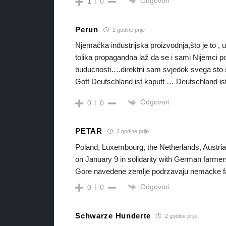
Odgovori
1
0
Perun
2 godine prije
Njemačka industrijska proizvodnja,što je to , u s
tolika propagandna laž da se i sami Nijemci poc
buducnosti….direktni sam svjedok svega sto 
Gott Deutschland ist kaputt … Deutschland 
Odgovori
0
0
PETAR
2 godine prije
Poland, Luxembourg, the Netherlands, Austria
on January 9 in solidarity with German farmer
Gore navedene zemlje podrzavaju nemacke 
Odgovori
0
0
Schwarze Hunderte
2 godine prije