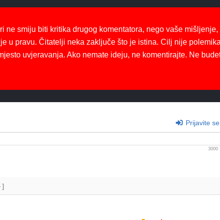
ri ne smiju biti kritika drugog komentatora, nego vaše mišljenje,
je u pravu. Čitatelji neka zaključe što je istina. Cilj nije polemika
mjesto uvjeravanja. Ako nemate ideju, ne komentirajte. Ne bude
Prijavite se
3000
+]