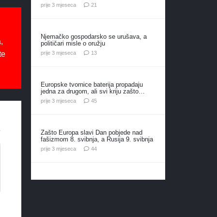
komentar
prije 3 mjeseca
21
Njemačko gospodarsko se urušava, a
,
političari misle o oružju
komentara
prije 3 mjeseca
13
te
Europske tvornice baterija propadaju
jedna za drugom, ali svi kriju zašto…
komentara
prije 3 mjeseca
45
Zašto Europa slavi Dan pobjede nad
fašizmom 8. svibnja, a Rusija 9. svibnja
komentara
prije 3 mjeseca
44