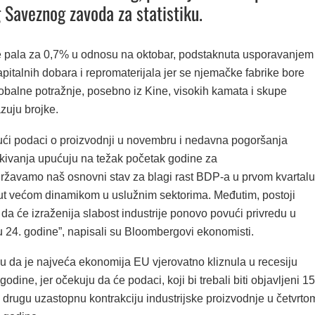
Saveznog zavoda za statistiku.
e pala za 0,7% u odnosu na oktobar, podstaknuta usporavanjem
pitalnih dobara i repromaterijala jer se njemačke fabrike bore
obalne potražnje, posebno iz Kine, visokih kamata i skupe
zuju brojke.
ći podaci o proizvodnji u novembru i nedavna pogoršanja
kivanja upućuju na težak početak godine za
adržavamo naš osnovni stav za blagi rast BDP-a u prvom kvartalu
ut većom dinamikom u uslužnim sektorima. Međutim, postoji
 da će izraženija slabost industrije ponovo povući privredu u
u 24. godine”, napisali su Bloombergovi ekonomisti.
žu da je najveća ekonomija EU vjerovatno kliznula u recesiju
odine, jer očekuju da će podaci, koji bi trebali biti objavljeni 15
ti drugu uzastopnu kontrakciju industrijske proizvodnje u četvrto