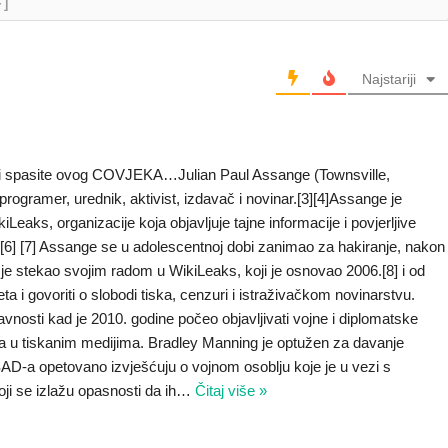
+]
Najstariji
i spasite ovog COVJEKA…Julian Paul Assange (Townsville,
 programer, urednik, aktivist, izdavač i novinar.[3][4]Assange je
Leaks, organizacije koja objavljuje tajne informacije i povjerljive
[6] [7] Assange se u adolescentnoj dobi zanimao za hakiranje, nakon
 je stekao svojim radom u WikiLeaks, koji je osnovao 2006.[8] i od
eta i govoriti o slobodi tiska, cenzuri i istraživačkom novinarstvu.
nosti kad je 2010. godine počeo objavljivati vojne i diplomatske
 u tiskanim medijima. Bradley Manning je optužen za davanje
AD-a opetovano izvješćuju o vojnom osoblju koje je u vezi s
ji se izlažu opasnosti da ih
…
Čitaj više »