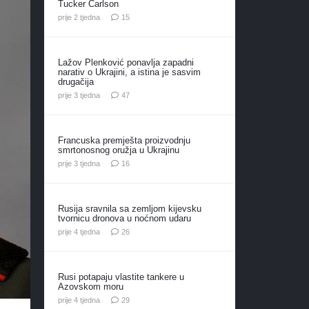
Tucker Carlson
komentara
prije 2 tjedna
15
Lažov Plenković ponavlja zapadni
narativ o Ukrajini, a istina je sasvim
drugačija
komentara
prije 3 tjedna
47
Francuska premješta proizvodnju
smrtonosnog oružja u Ukrajinu
komentara
prije 3 tjedna
16
Rusija sravnila sa zemljom kijevsku
tvornicu dronova u noćnom udaru
komentara
prije 4 tjedna
26
Rusi potapaju vlastite tankere u
Azovskom moru
komentara
prije 4 tjedna
29