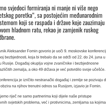
mo svjedoci formiranja ni manje ni više nego
jetskog poretka“, sa postojećim međunarodnim
stemom koji se raspada i države koje zauzimaju
ovom hladnom ratu, rekao je zamjenik ruskog
dbrane.
nik Aleksander Fomin govorio je uoči 9. moskovske konferenci
 bezbjednosti, koja bi trebalo da se održi od 22. do 24. juna u
 Rusije. Događaj okuplja vojne zvaničnike i bezbjednosne
različitih zemalja, a oko 49 država je već potvrdilo svoje učešće.
nferencija je izričito nestranački događaj i zemlje se pozivaju 
obzira na njihov trenutni odnos sa Rusijom, izjavio je Fomin.
jemo riječ ne samo partnerima koji dijele naše pristupe
vnih svjetskih problema, već i protivnicima, zemljama sa kojima