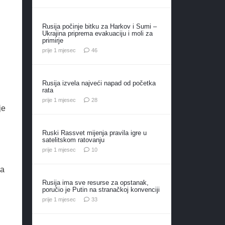
Rusija počinje bitku za Harkov i Sumi –
Ukrajina priprema evakuaciju i moli za
primirje
komentara
prije 1 mjesec
46
Rusija izvela najveći napad od početka
rata
komentara
prije 1 mjesec
28
je
Ruski Rassvet mijenja pravila igre u
satelitskom ratovanju
komentara
prije 1 mjesec
10
da
Rusija ima sve resurse za opstanak,
poručio je Putin na stranačkoj konvenciji
komentara
prije 1 mjesec
33