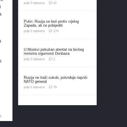
komentar
prije 2 mjeseca
41
i
a
Putin: Rusija se bori protiv cijelog
Zapada, ali će pobijediti
komentara
prije 2 mjeseca
174
u
U Moskvi pokušan atentat na bivšeg
ministra sigurnosti Donbasa
komentara
prije 2 mjeseca
2
s
Rusija ne traži sukob, potvrđuje najviši
NATO general
komentara
prije 2 mjeseca
79
e.