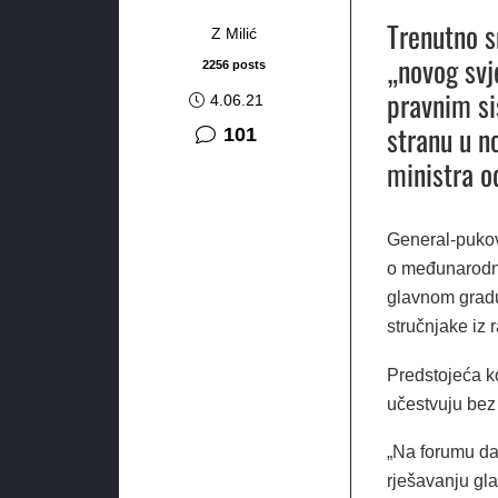
Trenutno s
Z Milić
„novog sv
2256 posts
pravnim si
4.06.21
stranu u n
komentar
101
ministra o
General-pukov
o međunarodnoj
glavnom gradu
stručnjake iz 
Predstojeća ko
učestvuju bez 
„Na forumu da
rješavanju gla