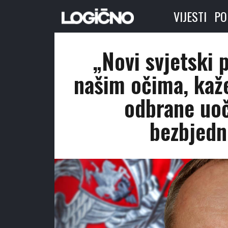
VIJESTI
PO
„Novi svjetski 
našim očima, kaž
odbrane uo
bezbjedn