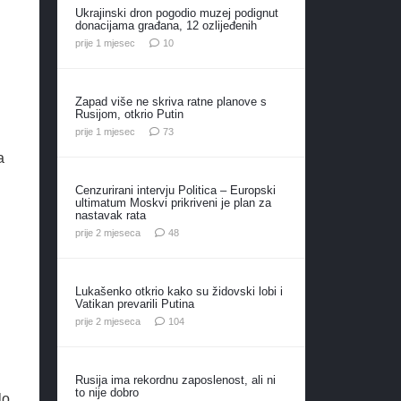
Ukrajinski dron pogodio muzej podignut
donacijama građana, 12 ozlijeđenih
komentara
prije 1 mjesec
10
Zapad više ne skriva ratne planove s
Rusijom, otkrio Putin
komentara
prije 1 mjesec
73
a
Cenzurirani intervju Politica – Europski
ultimatum Moskvi prikriveni je plan za
nastavak rata
komentara
prije 2 mjeseca
48
Lukašenko otkrio kako su židovski lobi i
Vatikan prevarili Putina
komentara
prije 2 mjeseca
104
Rusija ima rekordnu zaposlenost, ali ni
to nije dobro
lo