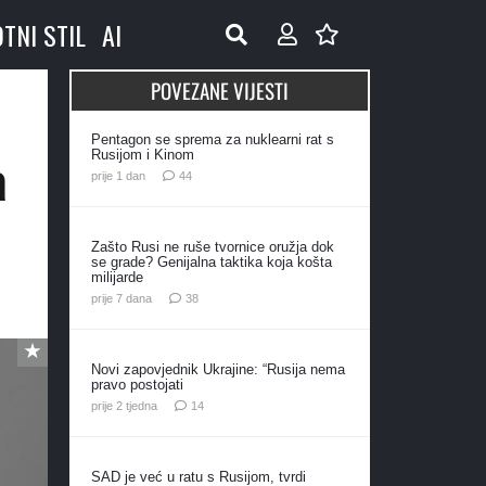
OTNI STIL
AI
POVEZANE VIJESTI
Pentagon se sprema za nuklearni rat s
a
Rusijom i Kinom
komentara
prije 1 dan
44
Zašto Rusi ne ruše tvornice oružja dok
se grade? Genijalna taktika koja košta
milijarde
komentara
prije 7 dana
38
Novi zapovjednik Ukrajine: “Rusija nema
pravo postojati
komentara
prije 2 tjedna
14
SAD je već u ratu s Rusijom, tvrdi