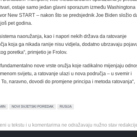
 stvari, ostaje samo jedan glavni sporazum između Washingtona 
or New START – nakon što se predsjednik Joe Biden složio d
još pet godina.
sistema naoružanja, kao i napori nekih država da ratovanje
čja koja ga nikada ranije nisu vidjela, dodatno ubrzavaju pojav
og poretka“, primjetio je Frolov.
e fundamentalno nove vrste oružja koje radikalno mijenjaju odno
menom svijetu, a ratovanje ulazi u nova područja – u svemir i
. To, naravno, dovodi do promjene principa i metoda ratovanja“,
MIN
NOVI SVJETSKI POREDAK
RUSIJA
eni u tekstu i u komentarima ne odražavaju nužno stav redakcij