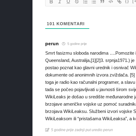
{}
[
101
KOMENTARI
perun
5 godine prije
Smrt fasizmu sloboda narodima ….Pomozite 
Queensland, Australija,[1][2]3. srpnja1971.) je
postao poznat kao glavni urednik i osnivač Wiki
dokumente od anonimnih izvora zviždača. [5] 
toga je radio kao računalni programer, a slavu
tada se počeo pojavljivati u javnosti širom svij
WikiLeaks je došao u središte međunarodne jav
brzojave američke vojske uz pomoć suradnika
brzojava WikiLeaksu. Službeni izvori vojske S
WikiLeaksom ili “pristašama WikiLeaksa”, a ko
5 godine prije zadnji put uredio perun