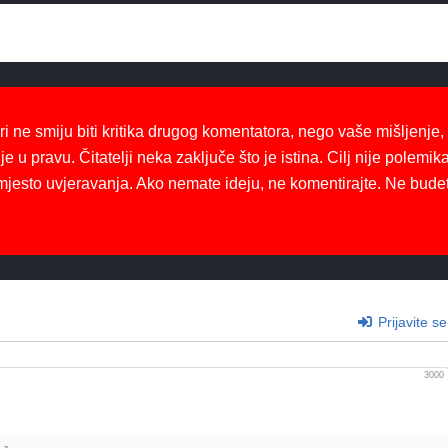
ri ne smiju biti kritika drugog komentatora, nego vaše mišljenje,
je u pravu. Čitatelji neka zaključe što je istina. Cilj nije polemika
mjesto uvjeravanja. Ako nemate ideju, ne komentirajte. Ne bude
Prijavite se
3000