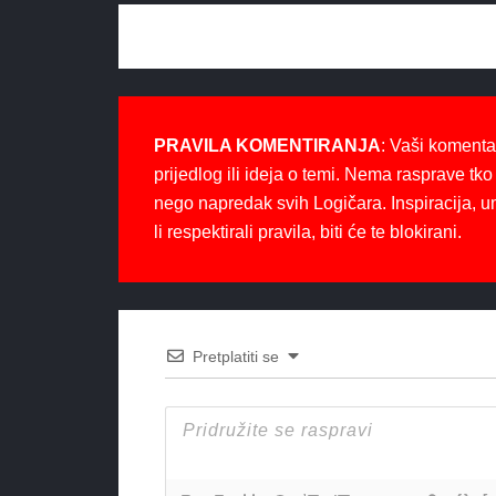
PRAVILA KOMENTIRANJA
: Vaši komenta
prijedlog ili ideja o temi. Nema rasprave tko 
nego napredak svih Logičara. Inspiracija, u
li respektirali pravila, biti će te blokirani.
Pretplatiti se