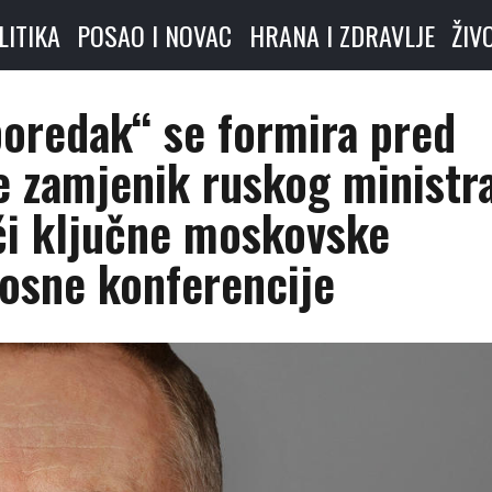
LITIKA
POSAO I NOVAC
HRANA I ZDRAVLJE
ŽIV
poredak“ se formira pred
e zamjenik ruskog ministr
či ključne moskovske
osne konferencije