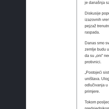
je današnja sa
Diskusije po
izazovnih vrem
pejzaž trenutn
raspada.
Danas smo svj
zemlje budu uv
da su „oni“ n
protivnici.
„Postojeći si
uništava. Ulo
odlučivanja u 
primjere.
Tokom posljed
predsjedniko