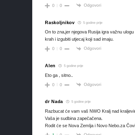
Odgovori
0
0
Raskoljnikov
5 godine prije
On to zna,jer njegova Rusija igra važnu ulog
krah i izgubiti utjecaj koji sad imaju.
Odgovori
0
0
Alen
5 godine prije
Eto ga , sitno..
Odgovori
0
0
dr Nada
5 godine prije
Razbucat će vam vaš NWO Kralj nad kraljevim
Vaša je sudbina zapečačena.
Rodit će se Nova Zemlja i Novo Nebo.za Čovi
Odgovori