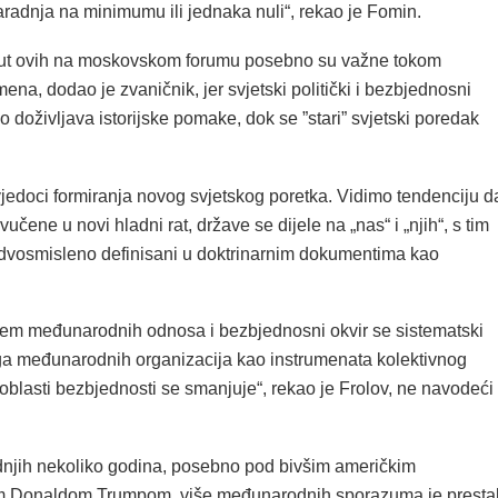
radnja na minimumu ili jednaka nuli“, rekao je Fomin.
put ovih na moskovskom forumu posebno su važne tokom
ena, dodao je zvaničnik, jer svjetski politički i bezbjednosni
o doživljava istorijske pomake, dok se ”stari” svjetski poredak
edoci formiranja novog svjetskog poretka. Vidimo tendenciju d
učene u novi hladni rat, države se dijele na „nas“ i „njih“, s tim
edvosmisleno definisani u doktrinarnim dokumentima kao
stem međunarodnih odnosa i bezbjednosni okvir se sistematski
ga međunarodnih organizacija kao instrumenata kolektivnog
oblasti bezbjednosti se smanjuje“, rekao je Frolov, ne navodeći
njih nekoliko godina, posebno pod bivšim američkim
m Donaldom Trumpom, više međunarodnih sporazuma je presta