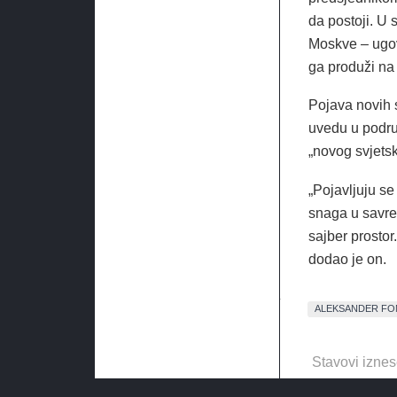
da postoji. U
Moskve – ugov
ga produži na 
Pojava novih 
uvedu u podru
„novog svjetsk
„Pojavljuju s
snaga u savre
sajber prostor
dodao je on.
ALEKSANDER FO
Stavovi iznes