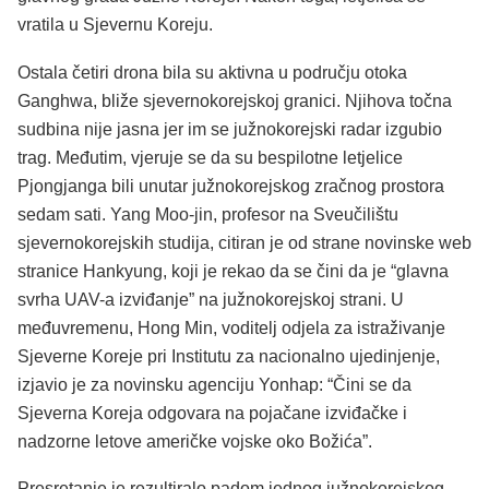
vratila u Sjevernu Koreju.
Ostala četiri drona bila su aktivna u području otoka
Ganghwa, bliže sjevernokorejskoj granici. Njihova točna
sudbina nije jasna jer im se južnokorejski radar izgubio
trag. Međutim, vjeruje se da su bespilotne letjelice
Pjongjanga bili unutar južnokorejskog zračnog prostora
sedam sati. Yang Moo-jin, profesor na Sveučilištu
sjevernokorejskih studija, citiran je od strane novinske web
stranice Hankyung, koji je rekao da se čini da je “glavna
svrha UAV-a izviđanje” na južnokorejskoj strani. U
međuvremenu, Hong Min, voditelj odjela za istraživanje
Sjeverne Koreje pri Institutu za nacionalno ujedinjenje,
izjavio je za novinsku agenciju Yonhap: “Čini se da
Sjeverna Koreja odgovara na pojačane izviđačke i
nadzorne letove američke vojske oko Božića”.
Presretanje je rezultiralo padom jednog južnokorejskog