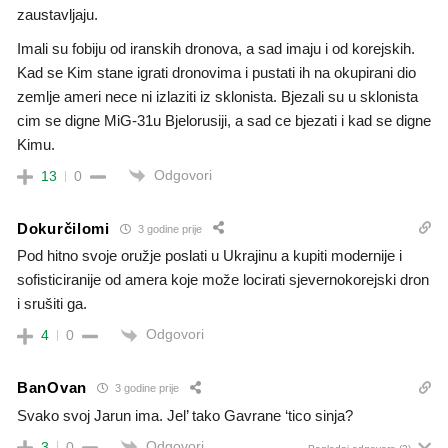
zaustavljaju.
Imali su fobiju od iranskih dronova, a sad imaju i od korejskih.
Kad se Kim stane igrati dronovima i pustati ih na okupirani dio
zemlje ameri nece ni izlaziti iz sklonista. Bjezali su u sklonista
cim se digne MiG-31u Bjelorusiji, a sad ce bjezati i kad se digne
Kimu.
Odgovori
13
0
Dokurčilomi
3 godine prije
Pod hitno svoje oružje poslati u Ukrajinu a kupiti modernije i
sofisticiranije od amera koje može locirati sjevernokorejski dron
i srušiti ga.
Odgovori
4
0
BanOvan
3 godine prije
Svako svoj Jarun ima. Jel’ tako Gavrane ‘tico sinja?
Odgovori
3
0