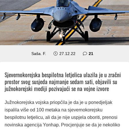
komentar
Saša. F.
27.12.22
21
Sjevernokorejska bespilotna letjelica ulazila je u zračni
prostor svog susjeda najmanje sedam sati, objavili su
južnokorejski mediji pozivajući se na vojne izvore
Južnokorejska vojska priopćila je da je u ponedjeljak
ispalila više od 100 metaka na sjevernokorejsku
bespilotnu letjelicu, ali da je nije uspjela oboriti, prenosi
novinska agencija Yonhap. Procjenjuje se da je nekoliko