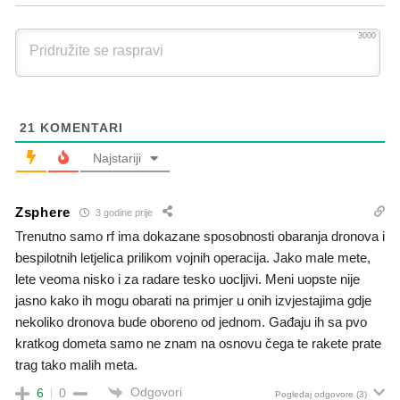
3000
21
KOMENTARI
Najstariji
Zsphere
3 godine prije
Trenutno samo rf ima dokazane sposobnosti obaranja dronova i
bespilotnih letjelica prilikom vojnih operacija. Jako male mete,
lete veoma nisko i za radare tesko uocljivi. Meni uopste nije
jasno kako ih mogu obarati na primjer u onih izvjestajima gdje
nekoliko dronova bude oboreno od jednom. Gađaju ih sa pvo
kratkog dometa samo ne znam na osnovu čega te rakete prate
trag tako malih meta.
Odgovori
6
0
Pogledaj odgovore
(3)