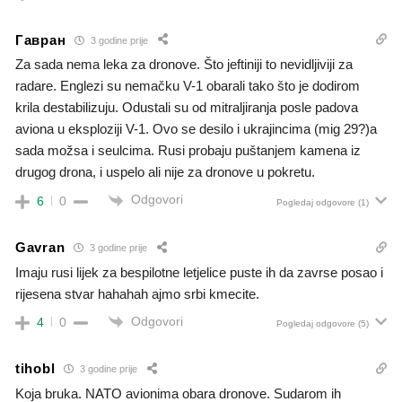
Гавран
3 godine prije
Za sada nema leka za dronove. Što jeftiniji to nevidljiviji za
radare. Englezi su nemačku V-1 obarali tako što je dodirom
krila destabilizuju. Odustali su od mitraljiranja posle padova
aviona u eksploziji V-1. Ovo se desilo i ukrajincima (mig 29?)a
sada možsa i seulcima. Rusi probaju puštanjem kamena iz
drugog drona, i uspelo ali nije za dronove u pokretu.
Odgovori
6
0
Pogledaj odgovore
(1)
Gavran
3 godine prije
Imaju rusi lijek za bespilotne letjelice puste ih da zavrse posao i
rijesena stvar hahahah ajmo srbi kmecite.
Odgovori
4
0
Pogledaj odgovore
(5)
tihobl
3 godine prije
Koja bruka. NATO avionima obara dronove. Sudarom ih