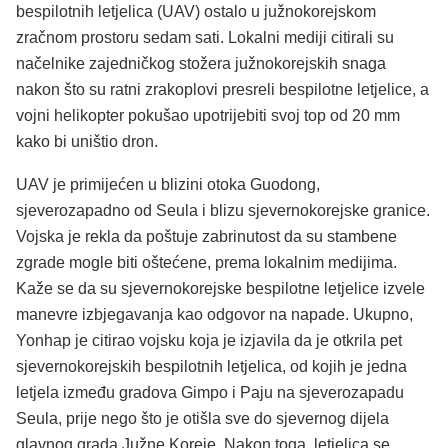
bespilotnih letjelica (UAV) ostalo u južnokorejskom
zračnom prostoru sedam sati. Lokalni mediji citirali su
načelnike zajedničkog stožera južnokorejskih snaga
nakon što su ratni zrakoplovi presreli bespilotne letjelice, a
vojni helikopter pokušao upotrijebiti svoj top od 20 mm
kako bi uništio dron.
UAV je primijećen u blizini otoka Guodong,
sjeverozapadno od Seula i blizu sjevernokorejske granice.
Vojska je rekla da poštuje zabrinutost da su stambene
zgrade mogle biti oštećene, prema lokalnim medijima.
Kaže se da su sjevernokorejske bespilotne letjelice izvele
manevre izbjegavanja kao odgovor na napade. Ukupno,
Yonhap je citirao vojsku koja je izjavila da je otkrila pet
sjevernokorejskih bespilotnih letjelica, od kojih je jedna
letjela između gradova Gimpo i Paju na sjeverozapadu
Seula, prije nego što je otišla sve do sjevernog dijela
glavnog grada Južne Koreje. Nakon toga, letjelica se