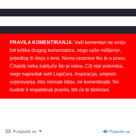
PRAVILA KOMENTIRANJA
: Vaši komentari ne smiju
biti kritika drugog komentatora, nego vaše mišljenje,
prijedlog ili ideja o temi. Nema rasprave tko je u pravu.
Čitatelji neka zaključe što je istina. Cilj nije polemika,
nego napredak svih Logičara. Inspiracija, umjesto
uvjeravanja. Ako nemate ideju, ne komentirajte. Ne
budete li respektirali pravila, biti će te blokirani.
Pretplatiti se
Prijavite se