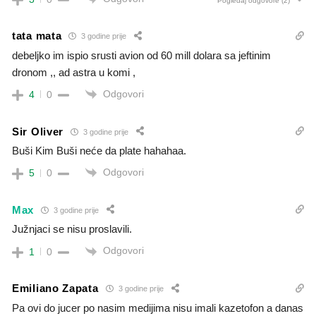
Pogledaj odgovore
(2)
tata mata
3 godine prije
debeljko im ispio srusti avion od 60 mill dolara sa jeftinim
dronom ,, ad astra u komi ,
Odgovori
4
0
Sir Oliver
3 godine prije
Buši Kim Buši neće da plate hahahaa.
Odgovori
5
0
Max
3 godine prije
Južnjaci se nisu proslavili.
Odgovori
1
0
Emiliano Zapata
3 godine prije
Pa ovi do jucer po nasim medijima nisu imali kazetofon a danas