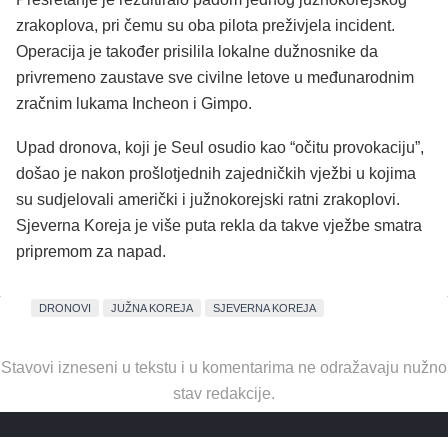
zrakoplova, pri čemu su oba pilota preživjela incident.
Operacija je također prisilila lokalne dužnosnike da
privremeno zaustave sve civilne letove u međunarodnim
zračnim lukama Incheon i Gimpo.
Upad dronova, koji je Seul osudio kao “očitu provokaciju”,
došao je nakon prošlotjednih zajedničkih vježbi u kojima
su sudjelovali američki i južnokorejski ratni zrakoplovi.
Sjeverna Koreja je više puta rekla da takve vježbe smatra
pripremom za napad.
DRONOVI
JUŽNA KOREJA
SJEVERNA KOREJA
Stavovi izneseni u tekstu i u komentarima ne odražavaju nužno
stav redakcije.