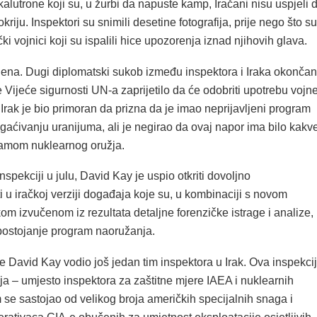
kalutrone koji su, u žurbi da napuste kamp, ​​Iračani nisu uspjeli 
kriju. Inspektori su snimili desetine fotografija, prije nego što su
ački vojnici koji su ispalili hice upozorenja iznad njihovih glava.
njena. Dugi diplomatski sukob između inspektora i Iraka okončan
e Vijeće sigurnosti UN-a zaprijetilo da će odobriti upotrebu vojn
, Irak je bio primoran da prizna da je imao neprijavljeni program
aćivanju uranijuma, ali je negirao da ovaj napor ima bilo kakv
amom nuklearnog oružja.
spekciji u julu, David Kay je uspio otkriti dovoljno
 u iračkoj verziji događaja koje su, u kombinaciji s novom
om izvučenom iz rezultata detaljne forenzičke istrage i analize,
postojanje program naoružanja.
 David Kay vodio još jedan tim inspektora u Irak. Ova inspekci
ija – umjesto inspektora za zaštitne mjere IAEA i nuklearnih
m se sastojao od velikog broja američkih specijalnih snaga i