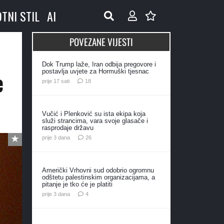
OTNI STIL
AI
POVEZANE VIJESTI
Dok Trump laže, Iran odbija pregovore i
e
postavlja uvjete za Hormuški tjesnac
komentara
prije 17 sati
18
Vučić i Plenković su ista ekipa koja
služi strancima, vara svoje glasače i
rasprodaje državu
komentara
prije 3 dana
26
Američki Vrhovni sud odobrio ogromnu
odštetu palestinskim organizacijama, a
pitanje je tko će je platiti
komentara
prije 3 dana
4