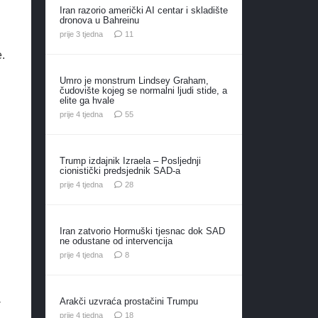
Iran razorio američki AI centar i skladište
dronova u Bahreinu
komentara
prije 3 tjedna
11
e.
Umro je monstrum Lindsey Graham,
čudovište kojeg se normalni ljudi stide, a
elite ga hvale
komentara
prije 4 tjedna
55
Trump izdajnik Izraela – Posljednji
cionistički predsjednik SAD-a
komentara
prije 4 tjedna
28
Iran zatvorio Hormuški tjesnac dok SAD
ne odustane od intervencija
komentara
prije 4 tjedna
8
-
Arakči uzvraća prostačini Trumpu
komentara
prije 4 tjedna
18