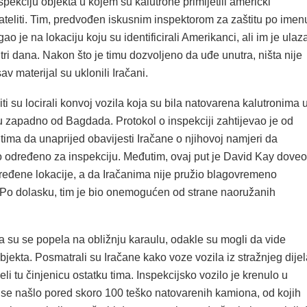
inspekciju objekta u kojem su kalutrone primijetili američki
ateliti. Tim, predvođen iskusnim inspektorom za zaštitu po imen
ao je na lokaciju koju su identificirali Amerikanci, ali im je ulaz
tri dana. Nakon što je timu dozvoljeno da uđe unutra, ništa nije
v materijal su uklonili Iračani.
iti su locirali konvoj vozila koja su bila natovarena kalutronima 
zapadno od Bagdada. Protokol o inspekciji zahtijevao je od
tima da unaprijed obavijesti Iračane o njihovoj namjeri da
o određeno za inspekciju. Međutim, ovaj put je David Kay doveo
dređene lokacije, a da Iračanima nije pružio blagovremeno
 Po dolasku, tim je bio onemogućen od strane naoružanih
a su se popela na obližnju karaulu, odakle su mogli da vide
bjekta. Posmatrali su Iračane kako voze vozila iz stražnjeg dijel
eli tu činjenicu ostatku tima. Inspekcijsko vozilo je krenulo u
o se našlo pored skoro 100 teško natovarenih kamiona, od kojih