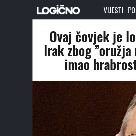
VIJESTI
PO
Ovaj čovjek je l
Irak zbog ”oružja 
imao hrabrost