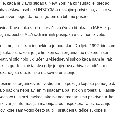
ije, kada je David stigao u New York na konsultacije, gledao
bavještava osoblje UNSCOM-a o svojim podvizima, ali bio sa
šen ovom legendarnom figurom da bih mu prišao.
avida Kaya pokazao se previše za čvrstu birokratiju IAEA-e, pa 
ga napustio IAEA radi mirnijih pašnjaka u civilnom životu.
, moj profil kao inspektora je porastao. Do ljeta 1992. bio sa
j sukob s Irakom jer je tim koji sam organizirao i u kojem sam
rativni oficir bio uključen u višednevni sukob kada nam je Irak
ak u zgradu ministarstva gdje je njegova arhiva skladištenog
vezanog sa oružjem za masovno uništenje.
 osmislio, organizovao i vodio par inspekcija koje su pomogle d
ina o iračkim neprijavljenim snagama balističkih projektila. Kasnij
odstvo u istrazi iračkog takozvanog mehanizma prikrivanja, koj
 skrivanje informacija i materijala od inspektora. U izvršavanju
movi koje sam vodio često su bili uključeni u teške sukobe s