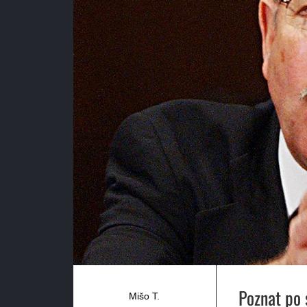
Poznat po 
Mišo T.