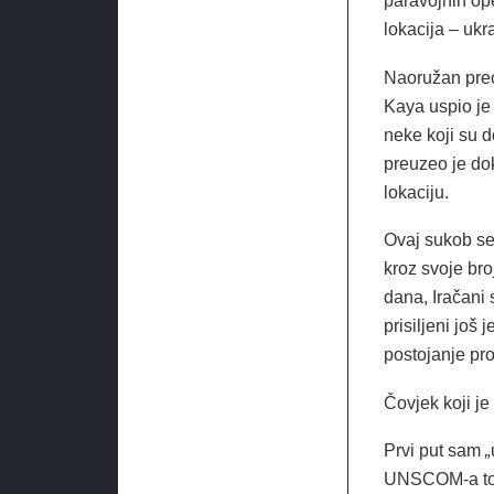
paravojnih ope
lokacija – ukr
Naoružan prec
Kaya uspio je 
neke koji su 
preuzeo je dok
lokaciju.
Ovaj sukob se 
kroz svoje br
dana, Iračani 
prisiljeni još
postojanje pr
Čovjek koji j
Prvi put sam
„
UNSCOM-a toko