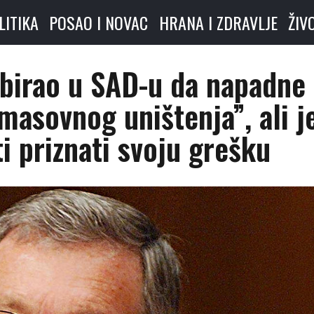
LITIKA
POSAO I NOVAC
HRANA I ZDRAVLJE
ŽIV
obirao u SAD-u da napadne
masovnog uništenja”, ali j
i priznati svoju grešku