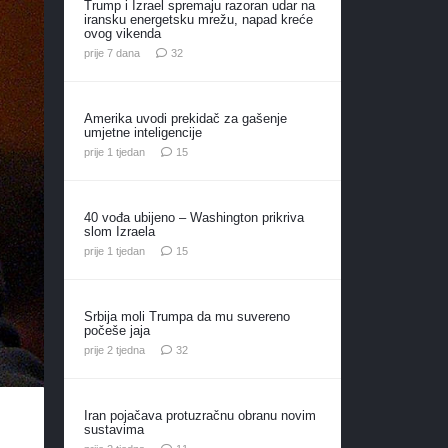
Trump i Izrael spremaju razoran udar na
iransku energetsku mrežu, napad kreće
ovog vikenda
komentara
prije 7 dana
32
Amerika uvodi prekidač za gašenje
umjetne inteligencije
komentara
prije 1 tjedan
15
40 vođa ubijeno – Washington prikriva
slom Izraela
komentara
prije 1 tjedan
15
Srbija moli Trumpa da mu suvereno
počeše jaja
komentara
prije 2 tjedna
32
Iran pojačava protuzračnu obranu novim
sustavima
komentara