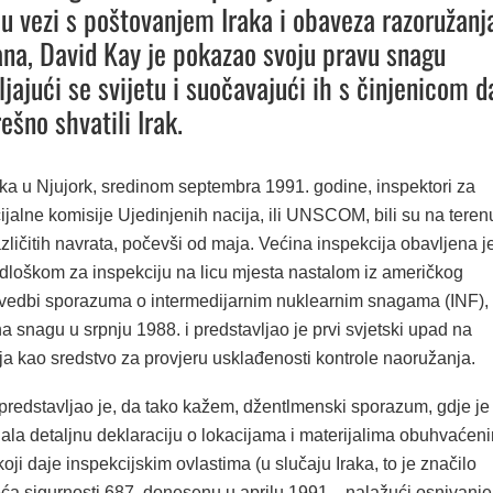
u vezi s poštovanjem Iraka i obaveza razoružanj
ana, David Kay je pokazao svoju pravu snagu
jajući se svijetu i suočavajući ih s činjenicom d
ešno shvatili Irak.
a u Njujork, sredinom septembra 1991. godine, inspektori za
ijalne komisije Ujedinjenih nacija, ili UNSCOM, bili su na teren
azličitih navrata, počevši od maja. Većina inspekcija obavljena j
edloškom za inspekciju na licu mjesta nastalom iz američkog
ovedbi sporazuma o intermedijarnim nuklearnim snagama (INF),
 na snagu u srpnju 1988. i predstavljao je prvi svjetski upad na
ja kao sredstvo za provjeru usklađenosti kontrole naoružanja.
predstavljao je, da tako kažem, džentlmenski sporazum, gdje je
dala detaljnu deklaraciju o lokacijama i materijalima obuhvaćen
i daje inspekcijskim ovlastima (u slučaju Iraka, to je značilo
eća sigurnosti 687, donesenu u aprilu 1991. , nalažući osnivanje