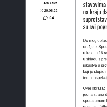
stavovima 
4607 posts
na kraju d
29.08.22
suprotstavl
komentara
24
su svi pogr
Do mog dolask
oružje iz Spec
u Iraku u 16 r
u skladu s pr
iskustva u pr
koji je stupio
teren inspekci
Ovaj obrazac 
jedna strana 
sporazumom koj
rezoluciju Vij