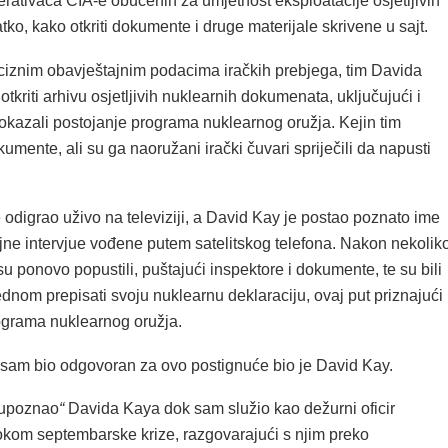
rativaca CIA-e obučenih za umjetnost eksploatacije osjetljivih
atko, kako otkriti dokumente i druge materijale skrivene u sajt.
iznim obavještajnim podacima iračkih prebjega, tim Davida
otkriti arhivu osjetljivih nuklearnih dokumenata, uključujući i
dokazali postojanje programa nuklearnog oružja. Kejin tim
umente, ali su ga naoružani irački čuvari spriječili da napusti
odigrao uživo na televiziji, a David Kay je postao poznato ime
ojne intervjue vođene putem satelitskog telefona. Nakon nekolik
su ponovo popustili, puštajući inspektore i dokumente, te su bili
 jednom prepisati svoju nuklearnu deklaraciju, ovaj put priznajući
ograma nuklearnog oružja.
e sam bio odgovoran za ovo postignuće bio je David Kay.
upoznao
“
Davida Kaya dok sam služio kao dežurni oficir
m septembarske krize, razgovarajući s njim preko