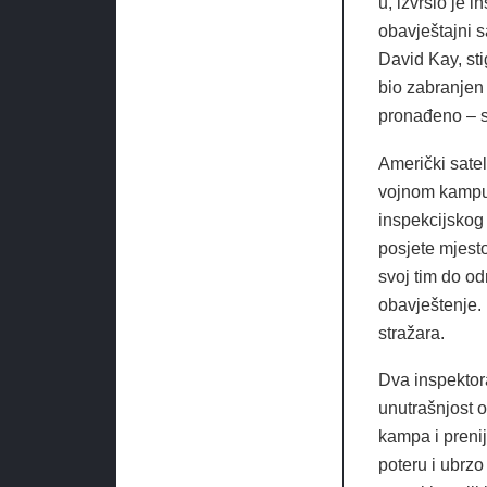
u, izvršio je 
obavještajni s
David Kay, stig
bio zabranjen 
pronađeno – sa
Američki satel
vojnom kampu 
inspekcijskog 
posjete mjest
svoj tim do o
obavještenje.
stražara.
Dva inspektor
unutrašnjost o
kampa i prenij
poteru i ubrz