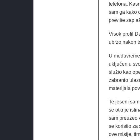
telefona. Kasn
sam ga kako o
previše zapla
Visok profil D
ubrzo nakon to
U međuvremenu
uključen u svo
služio kao ope
zabranio ulaz
materijala po
Te jeseni sam
se otkrije ist
sam preuzeo v
se koristio za
ove misije, ti