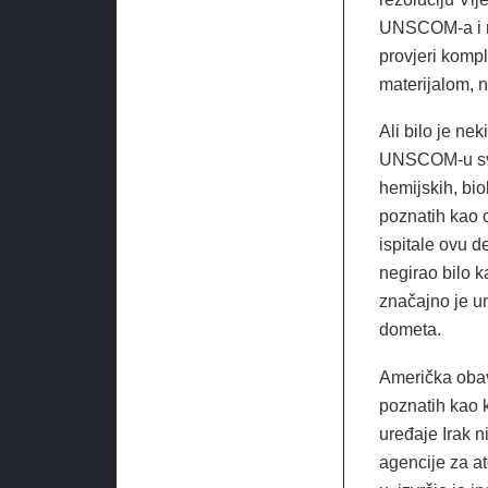
UNSCOM-a i nj
provjeri kompl
materijalom, n
Ali bilo je ne
UNSCOM-u svoj
hemijskih, bio
poznatih kao 
ispitale ovu d
negirao bilo k
značajno je u
dometa.
Američka obavj
poznatih kao k
uređaje Irak n
agencije za a