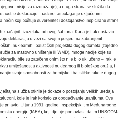
egove misije za razoružanje), a druga strana se složila da
etnost te deklaracije i nadzire raspolaganje uključenim
a način koji poštuje suverenitet i dostojanstvo inspicirane stran
kih značajnih izuzetaka od ovog šablona. Kada je Irak dostavio
u deklaraciju u vezi sa svojim posjedima zabranjenih
loških, nuklearnih i balističkih projektila dugog dometa (zajedno
oružje za masovno uništenje ili WMD), mnoge nacije koje su
eklaraciju bile su zatečene onim što nije bilo uključeno – Irak je
akvu umiješanost u aktivnosti nuklearnog ili biološkog oružja, i
manjio svoje sposobnosti za hemijske i balističke rakete dugog
eštajna služba otkrila je dokaze o postojanju velikih uređaja
alutroni, koje je Irak koristio za obogaćivanje uranijuma. Ove
ije prijavio. U junu 1991. godine, inspekcijski tim Međunarodne
tomsku energiju (IAEA), koji djeluje pod ovlasti datim UNSCOM