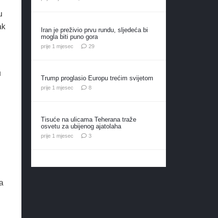
u
ak
Iran je preživio prvu rundu, sljedeća bi
mogla biti puno gora
komentara
prije 1 mjesec
29
u
Trump proglasio Europu trećim svijetom
komentara
prije 1 mjesec
8
Tisuće na ulicama Teherana traže
osvetu za ubijenog ajatolaha
komentara
prije 1 mjesec
3
a