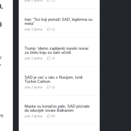
prije 2 tjedna
11
a,
Iran: “Svi koji pomaži SAD, legitimna su
a
meta”
komentara
prije 2 tjedna
12
Trump: Idemo zaplijeniti iranski novac
za štetu koju su nam učinili
u
komentara
prije 2 tjedna
10
e
SAD je već u ratu s Rusijom, tvrdi
Tucker Carlson
komentara
prije 2 tjedna
15
Maske su konačno pale, SAD priznale
da oduvijek rovare Balkanom
im
komentara
prije 3 tjedna
65