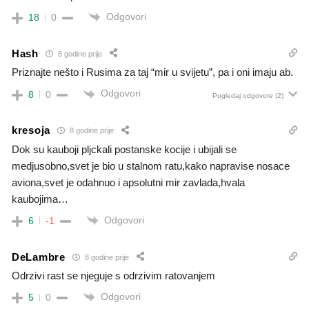
Odgovori
18
0
Hash
8 godine prije
Priznajte nešto i Rusima za taj “mir u svijetu”, pa i oni imaju ab.
Odgovori
8
0
Pogledaj odgovore
(2)
kresoja
8 godine prije
Dok su kauboji pljckali postanske kocije i ubijali se
medjusobno,svet je bio u stalnom ratu,kako napravise nosace
aviona,svet je odahnuo i apsolutni mir zavlada,hvala
kaubojima…
Odgovori
6
-1
DeLambre
8 godine prije
Odrzivi rast se njeguje s odrzivim ratovanjem
Odgovori
5
0