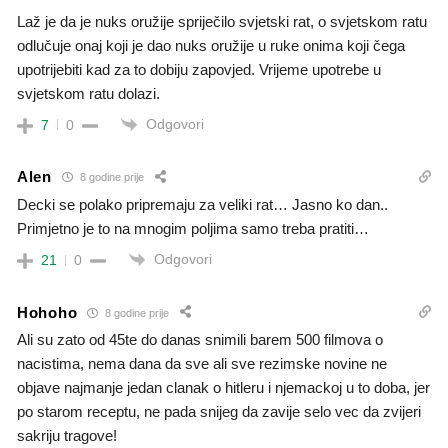
Laž je da je nuks oružije spriječilo svjetski rat, o svjetskom ratu
odlučuje onaj koji je dao nuks oružije u ruke onima koji čega
upotrijebiti kad za to dobiju zapovjed. Vrijeme upotrebe u
svjetskom ratu dolazi.
Odgovori
7
0
Alen
8 godine prije
Decki se polako pripremaju za veliki rat… Jasno ko dan..
Primjetno je to na mnogim poljima samo treba pratiti…
Odgovori
21
0
Hohoho
8 godine prije
Ali su zato od 45te do danas snimili barem 500 filmova o
nacistima, nema dana da sve ali sve rezimske novine ne
objave najmanje jedan clanak o hitleru i njemackoj u to doba, jer
po starom receptu, ne pada snijeg da zavije selo vec da zvijeri
sakriju tragove!