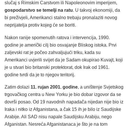
slučaj s Rimskim Carstvom ili Napoleonovim imperijem,
gospodarstvo se temelji na ratu
. U takvoj ekonomiji, da
bi preživjeli, Amerikanci stalno trebaju pronalaziti novog
neprijatelja protiv kojeg će se boriti.
Nakon ranije spomenutih ratova i intervencija, 1990.
godine je američki cilj bio osvajanje Bliskog istoka. Prvi
zaljevski rat je počeo zahvaljujući triku, kada su
Amerikanci uvjerili svijet da je Sadam okupirao Kuvajt, koji
je u stvari bio britanski protektorat, dok Irak od 1961.
godine tvrdi da je to njegov teritorij.
Zatim dolazi
11. rujan 2001. godine
, a uništenje Svjetskog
trgovačkog centra u New Yorku je bio dobar izgovor da se
dovrši posao. Od 19 navodnih napadača nijedan nije bio iz
Iraka i nitko iz Afganistana, a čak 15 ih je bilo iz Saudijske
Arabije. Ali SAD nisu napale Saudijsku Arabiju, nego
Afganistan. Nesreća Afganistanaca je što je na tom