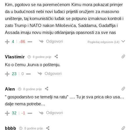
Kim, pgotovo se na poremećenom Kimu mora pokazat primjer
da u budućnosti nebi novi luđaci prijetili oružjem za masovno
uništenje, taj komunistički luđak se potpuno izmaknuo kontroli i
zato Trump i NATO nakon Miloševića, Saddama, Gadaffija i
Assada imaju novu misiju otklanjanja opasnosti za sve nas
Odgovori
4
-86
Pogledaj odgovore
(14)
Vlastimir
8 godine prije
Ko o čemu ,kurva o poštenju.
Odgovori
23
0
Alen
8 godine prije
” gospodarstvo se temelji na ratu” …. Tu je sva prica oko usa…
dalje nema potrebe…
Odgovori
32
-1
bbbb
8 godine prije