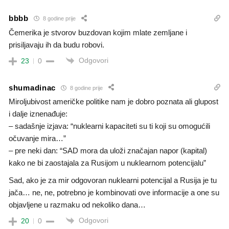
bbbb
8 godine prije
Čemerika je stvorov buzdovan kojim mlate zemljane i
prisiljavaju ih da budu robovi.
Odgovori
23
0
shumadinac
8 godine prije
Miroljubivost američke politike nam je dobro poznata ali glupost
i dalje iznenađuje:
– sadašnje izjava: “nuklearni kapaciteti su ti koji su omogućili
očuvanje mira…”
– pre neki dan: “SAD mora da uloži značajan napor (kapital)
kako ne bi zaostajala za Rusijom u nuklearnom potencijalu”
Sad, ako je za mir odgovoran nuklearni potencijal a Rusija je tu
jača… ne, ne, potrebno je kombinovati ove informacije a one su
objavljene u razmaku od nekoliko dana…
Odgovori
20
0