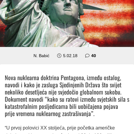
komentara
N. Babić
5.02.18
40
Nova nuklearna doktrina Pentagona, između ostalog,
navodi i kako je zasluga Sjedinjenih Država što svijet
nekoliko desetljeća nije svjedočio globalnom sukobu.
Dokument navodi “kako su ratovi između svjetskih sila s
katastrofalnim posljedicama bili uobičajena pojava
prije vremena nuklearnog zastrašivanja”.
“U prvoj polovici XX stoljeća, prije početka američke