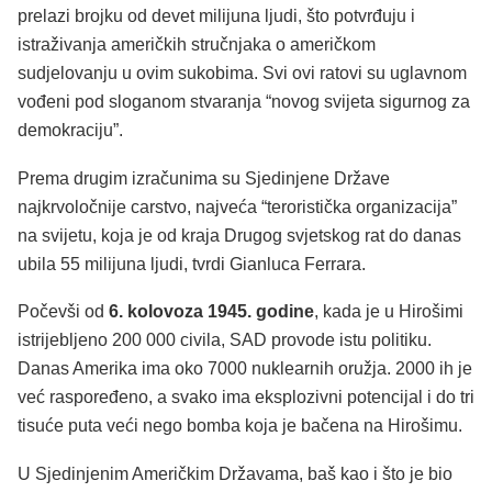
prelazi brojku od devet milijuna ljudi, što potvrđuju i
istraživanja američkih stručnjaka o američkom
sudjelovanju u ovim sukobima. Svi ovi ratovi su uglavnom
vođeni pod sloganom stvaranja “novog svijeta sigurnog za
demokraciju”.
Prema drugim izračunima su Sjedinjene Države
najkrvoločnije carstvo, najveća “teroristička organizacija”
na svijetu, koja je od kraja Drugog svjetskog rat do danas
ubila 55 milijuna ljudi, tvrdi Gianluca Ferrara.
Počevši od
6. kolovoza 1945. godine
, kada je u Hirošimi
istrijebljeno 200 000 civila, SAD provode istu politiku.
Danas Amerika ima oko 7000 nuklearnih oružja. 2000 ih je
već raspoređeno, a svako ima eksplozivni potencijal i do tri
tisuće puta veći nego bomba koja je bačena na Hirošimu.
U Sjedinjenim Američkim Državama, baš kao i što je bio