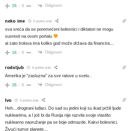
Odgovori
26
0
neko ime
8 godine prije
sva sreća da se poremećeni bolesnici i diktatori ne mogu
susresti na ovom portalu
al zato trolova ima koliko god može država da financira…
Odgovori
16
0
rodoljub
8 godine prije
Amerika je “zasluzna” za sve ratove u svetu .
Odgovori
26
0
Ivo
8 godine prije
Heh…drogirani luđaci. Do sad su jedini koji su ikad pržili ljude
nuklearima, a I još bi da Rusija nije razvila svoje vlastito
nuklearno naoružanje pa se boje odmazde. Kakvi bolesnici.
Živući tumor planete…