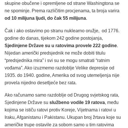
skupine obučene i opremljene od strane Washingtona se
ne spominje. Prema različitim procjenama, ta broja varira
od 10 milijuna ljudi, do čak 55 milijuna
.
Čak i ako ostavimo po stranu nuklearno oružje, od 1776.
godine do danas, tijekom 242 godine postojanja,
Sjedinjene Države su u ratovima provele 222 godine
.
Nijedan američki predsjednik ne može dobiti titulu
“predsjednika mira” i svi su se mogu smatrati “ratnim
vođama”. Ako izuzmemo razdoblje Velike depresije od
1935. do 1940. godine, Amerika od svog utemeljenja nije
provela nijedno desetljeće bez rata.
Ako računamo samo razdoblje od Drugog svjetskog rata,
Sjedinjene Države su
službeno vodile 19 ratova
, među
kojima se ističu ratovi protiv Koreje, Vijetnama i ratovi u
Iraku, Afganistanu i Pakistanu. Ukupan broj žrtava koje su
američke trupe ostavile za sobom samo u tim ratovima