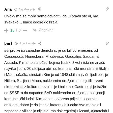
Ana
8 godine prije
Ovakvima se mora samo govoriti:- da, u pravu ste vi, ma
svakako… inace odose do kraja.
Odgovori
15
0
burt
8 godine prije
svi protivnici zapadne demokracije su bili poremećeni, od
Causescua, Honeckera, Miloševića, Gaddafija, Saddama,
Assada, Kima, to su luđaci kojima ljudski život ništa ne znači,
najviše ljudi u 20 stoljeću ubili su komunistički monstrumi Staljin
i Mao, luđačka dinstaija Kim je od 1948 ubila najviše ljudi poslije
Hitlera, Staljina i Maoa, nuklearnim oružjem su prijetili crveni
ekstremisti iz kulturne revolucije i bolesnik Castro koji je tražio
od SSSR-a da napadne SAD nuklearnim oružjema, posljednji
komunistički luđak Kim danas otvoreno prijeti nuklearnim
oružjem, dobro je da je tih diktatorskih luđaka sve manje ali
zapadna civilizacija nije sigurna dok egztiraju Assad, Ajatatolah i