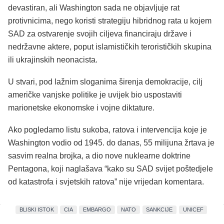
devastiran, ali Washington sada ne objavljuje rat
protivnicima, nego koristi strategiju hibridnog rata u kojem
SAD za ostvarenje svojih ciljeva financiraju države i
nedržavne aktere, poput islamističkih terorističkih skupina
ili ukrajinskih neonacista.
U stvari, pod lažnim sloganima širenja demokracije, cilj
američke vanjske politike je uvijek bio uspostaviti
marionetske ekonomske i vojne diktature.
Ako pogledamo listu sukoba, ratova i intervencija koje je
Washington vodio od 1945. do danas, 55 milijuna žrtava je
sasvim realna brojka, a dio nove nuklearne doktrine
Pentagona, koji naglašava “kako su SAD svijet poštedjele
od katastrofa i svjetskih ratova” nije vrijedan komentara.
BLISKI ISTOK
CIA
EMBARGO
NATO
SANKCIJE
UNICEF