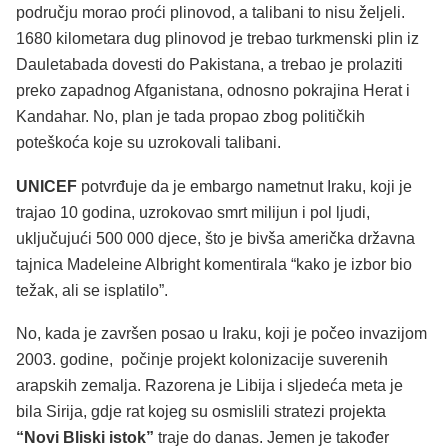
području morao proći plinovod, a talibani to nisu željeli.
1680 kilometara dug plinovod je trebao turkmenski plin iz
Dauletabada dovesti do Pakistana, a trebao je prolaziti
preko zapadnog Afganistana, odnosno pokrajina Herat i
Kandahar. No, plan je tada propao zbog političkih
poteškoća koje su uzrokovali talibani.
UNICEF
potvrđuje da je embargo nametnut Iraku, koji je
trajao 10 godina, uzrokovao smrt milijun i pol ljudi,
uključujući 500 000 djece, što je bivša američka državna
tajnica Madeleine Albright komentirala “kako je izbor bio
težak, ali se isplatilo”.
No, kada je završen posao u Iraku, koji je počeo invazijom
2003. godine, počinje projekt kolonizacije suverenih
arapskih zemalja. Razorena je Libija i sljedeća meta je
bila Sirija, gdje rat kojeg su osmislili stratezi projekta
“Novi Bliski istok”
traje do danas. Jemen je također