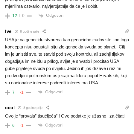
mjerilima ostvario, najvjerojatnije da će je i dobit.i
Odgovori
12
0
Ive
8 godine prije
USA je na genocidu stvorena kao genocidno cudoviste i od toga
koncepta nisu odustali, siju zlo genocida svuda po planet., Cilj
im je unistiti sve, te staviti pod svoju kontrolu, ali zadnji tijekovi
dogadjaja im ne idu u prilog, svijet je shvatio i procitao USA,
gube prijatelje svuda po svijetu. Jedino ih jos drzave i rezimi
predvodjeni poltronskim osijecajima lidera poput Hrvatskih, koji
su nacionalne interese podredili interesima USA.
Odgovori
7
-1
cool
8 godine prije
Ovo je “provala” tisućljeća”!! Ove podatke je užasno i za čitati!
Odgovori
6
-1