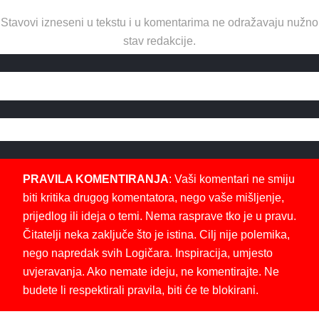
Stavovi izneseni u tekstu i u komentarima ne odražavaju nužno
stav redakcije.
PRAVILA KOMENTIRANJA
: Vaši komentari ne smiju
biti kritika drugog komentatora, nego vaše mišljenje,
prijedlog ili ideja o temi. Nema rasprave tko je u pravu.
Čitatelji neka zaključe što je istina. Cilj nije polemika,
nego napredak svih Logičara. Inspiracija, umjesto
uvjeravanja. Ako nemate ideju, ne komentirajte. Ne
budete li respektirali pravila, biti će te blokirani.