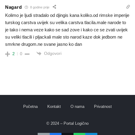
Nagard
8 godine prije
Kolimo je ljudi stradalo od djingis kana koliko.od rimske imperije
turskog carstva uvijek su velika carstva tlacila.male narode to
je tako i nema veze kako se sad zove i kako ce se zvati uvijek
su veliki tlacili i pljackali male sto narod kaze dok jedbom ne
smrkne drugom.ne svane jasno ko dan
Odgovori
2
0
Početna
Kontakt
O nama
Privatnost
© 2024 – Portal Logično