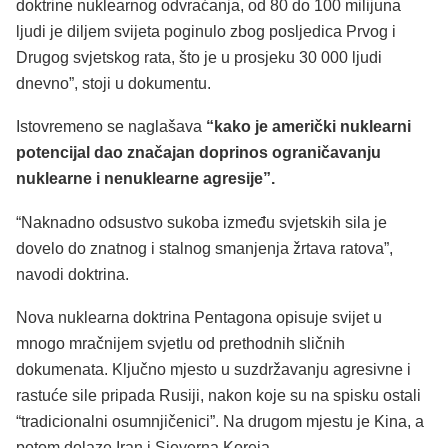
doktrine nuklearnog odvraćanja, od 80 do 100 milijuna
ljudi je diljem svijeta poginulo zbog posljedica Prvog i
Drugog svjetskog rata, što je u prosjeku 30 000 ljudi
dnevno”, stoji u dokumentu.
Istovremeno se naglašava
“kako je američki nuklearni
potencijal dao značajan doprinos ograničavanju
nuklearne i nenuklearne agresije”.
“Naknadno odsustvo sukoba između svjetskih sila je
dovelo do znatnog i stalnog smanjenja žrtava ratova”,
navodi doktrina.
Nova nuklearna doktrina Pentagona opisuje svijet u
mnogo mračnijem svjetlu od prethodnih sličnih
dokumenata. Ključno mjesto u suzdržavanju agresivne i
rastuće sile pripada Rusiji, nakon koje su na spisku ostali
“tradicionalni osumnjičenici”. Na drugom mjestu je Kina, a
potom dolaze Iran i Sjeverna Koreja.