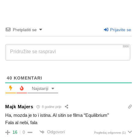
Pretplatiti se
Prijavite se
3000
40
KOMENTARI
Najstariji
Majk Majers
8 godine prije
Ha, mozda je to i istina. Al sitin se filma “Equilibrium”
Fala al nebi, fala
Odgovori
16
0
Pogledaj odgovore
(1)