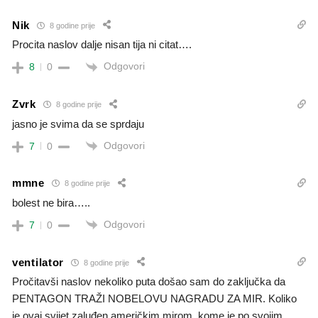
Nik
8 godine prije
Procita naslov dalje nisan tija ni citat….
Odgovori
8
0
Zvrk
8 godine prije
jasno je svima da se sprdaju
Odgovori
7
0
mmne
8 godine prije
bolest ne bira…..
Odgovori
7
0
ventilator
8 godine prije
Pročitavši naslov nekoliko puta došao sam do zaključka da
PENTAGON TRAŽI NOBELOVU NAGRADU ZA MIR. Koliko
je ovaj svijet zaluđen američkim mirom, kome je po svojim