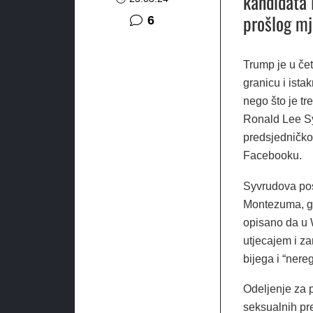
kandidata 
prošlog mj
komentara
6
Trump je u čet
granicu i ista
nego što je tr
Ronald Lee Syv
predsjedničkog
Facebooku.
Syvrudova pos
Montezuma, gd
opisano da u 
utjecajem i za
bijega i “nere
Odeljenje za 
seksualnih pr