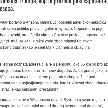
Donalda Trumpa, koji je preživio pokušaj atenta
eseca.
vrtak boravio u Arizoni, planirajući posjetiti američko-meksičku
knuti svoju politiku protiv ilegalne imigracije. Neposredno prije
ebao govoriti, ured šerifa okruga Cochise poslao je upozorenje.
rud “traži se kao istražni vođa zbog prijetnji ubistvom
 kandidata”, rekao je šerif Mark Dannels u objavi na
ljednja poznata adresa bila je u Bensonu, oko 65 km od prola
je je trebao biti održan Trumpov događaj. Za 66-godišnjaka je
Wisconsinu ima neisplaćene potjernice zbog vožnje pod
nemarivanja pojavljivanja na sudu, kao i u Arizoni zbog udarca 
gistracije kao seksualni prestupnik”.
popravne kazne u Wisconsinu navodi Syvruda u svom registru
estupnika za “seksualni napad drugog stepena nad detetom”,