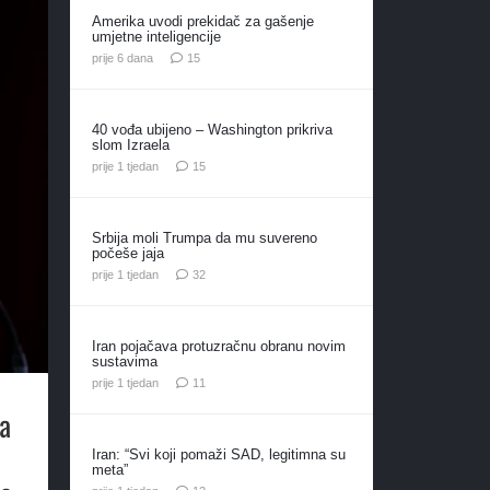
Amerika uvodi prekidač za gašenje
umjetne inteligencije
komentara
prije 6 dana
15
40 vođa ubijeno – Washington prikriva
slom Izraela
komentara
prije 1 tjedan
15
Srbija moli Trumpa da mu suvereno
počeše jaja
komentara
prije 1 tjedan
32
Iran pojačava protuzračnu obranu novim
sustavima
komentara
prije 1 tjedan
11
ma
Iran: “Svi koji pomaži SAD, legitimna su
meta”
komentara