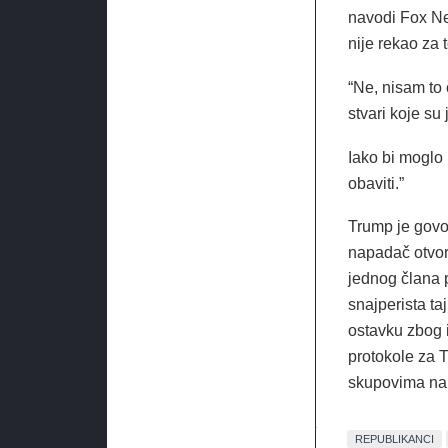
navodi Fox Ne
nije rekao za t
“Ne, nisam to 
stvari koje su
Iako bi moglo 
obaviti.”
Trump je govor
napadač otvori
jednog člana p
snajperista ta
ostavku zbog 
protokole za 
skupovima na
REPUBLIKANCI