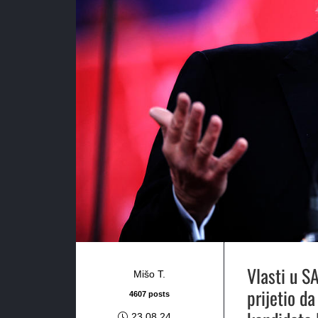
Vlasti u S
Mišo T.
prijetio d
4607 posts
23.08.24