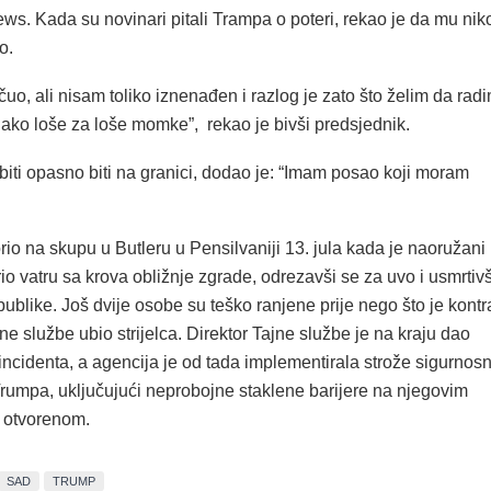
ws. Kada su novinari pitali Trampa o poteri, rekao je da mu nik
o.
čuo, ali nisam toliko iznenađen i razlog je zato što želim da rad
 jako loše za loše momke”, rekao je bivši predsjednik.
biti opasno biti na granici, dodao je: “Imam posao koji moram
io na skupu u Butleru u Pensilvaniji 13. jula kada je naoružani
o vatru sa krova obližnje zgrade, odrezavši se za uvo i usmrtivš
ublike. Još dvije osobe su teško ranjene prije nego što je kontr
jne službe ubio strijelca. Direktor Tajne službe je na kraju dao
incidenta, a agencija je od tada implementirala strože sigurnos
Trumpa, uključujući neprobojne staklene barijere na njegovim
 otvorenom.
SAD
TRUMP