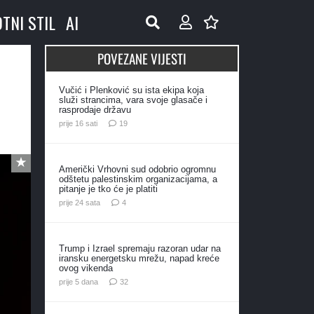
OTNI STIL
AI
POVEZANE VIJESTI
Vučić i Plenković su ista ekipa koja
služi strancima, vara svoje glasače i
rasprodaje državu
komentara
prije 16 sati
19
Američki Vrhovni sud odobrio ogromnu
odštetu palestinskim organizacijama, a
pitanje je tko će je platiti
komentara
prije 24 sata
4
Trump i Izrael spremaju razoran udar na
iransku energetsku mrežu, napad kreće
ovog vikenda
komentara
prije 5 dana
32