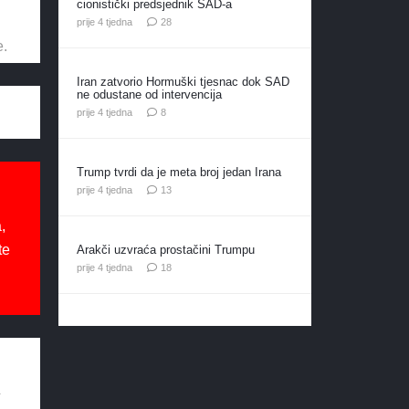
cionistički predsjednik SAD-a
komentara
prije 4 tjedna
28
e.
Iran zatvorio Hormuški tjesnac dok SAD
ne odustane od intervencija
komentara
prije 4 tjedna
8
Trump tvrdi da je meta broj jedan Irana
komentara
prije 4 tjedna
13
,
te
Arakči uzvraća prostačini Trumpu
komentara
prije 4 tjedna
18