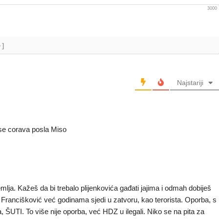
3000
+]
Najstariji
 se corava posla Miso
emlja. Kažeš da bi trebalo plijenkovića gađati jajima i odmah dobiješ
. Francišković već godinama sjedi u zatvoru, kao terorista. Oporba, s
 ŠUTI. To više nije oporba, već HDZ u ilegali. Niko se na pita za