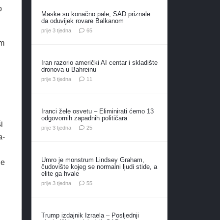
o
Maske su konačno pale, SAD priznale
da oduvijek rovare Balkanom
komentara
prije 3 tjedna
65
im
Iran razorio američki AI centar i skladište
dronova u Bahreinu
komentara
prije 3 tjedna
11
Iranci žele osvetu – Eliminirati ćemo 13
odgovornih zapadnih političara
i
komentara
prije 3 tjedna
25
a-
Umro je monstrum Lindsey Graham,
ne
čudovište kojeg se normalni ljudi stide, a
elite ga hvale
komentara
prije 3 tjedna
55
Trump izdajnik Izraela – Posljednji