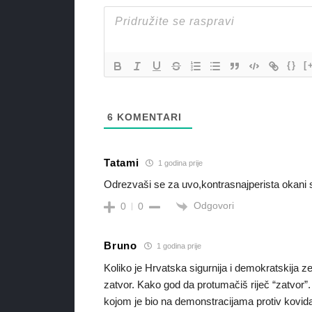
{}
[
6
KOMENTARI
Tatami
1 godina prije
Odrezvaši se za uvo,kontrasnajperista okani
Odgovori
0
0
Bruno
1 godina prije
Koliko je Hrvatska sigurnija i demokratskija z
zatvor. Kako god da protumačiš riječ “zatvor”
kojom je bio na demonstracijama protiv kovida,