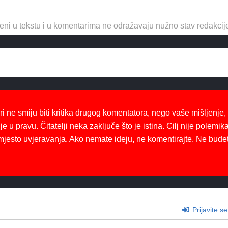
eni u tekstu i u komentarima ne odražavaju nužno stav redakcij
ri ne smiju biti kritika drugog komentatora, nego vaše mišljenje,
je u pravu. Čitatelji neka zaključe što je istina. Cilj nije polemika
mjesto uvjeravanja. Ako nemate ideju, ne komentirajte. Ne bude
Prijavite se