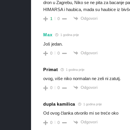
dron u Zagrebu, Niko se ne pita za bacanje p
HIMARSA i haubica, mada su haubice iz bivše Y
Odgovori
1
0
Max
1 godina prije
Još jedan.
Odgovori
0
0
Primat
1 godina prije
ovog, više niko normalan ne zeli ni zatutj.
Odgovori
0
0
dupla kamilica
1 godina prije
Od ovog članka otvorilo mi se treće oko
Odgovori
0
0