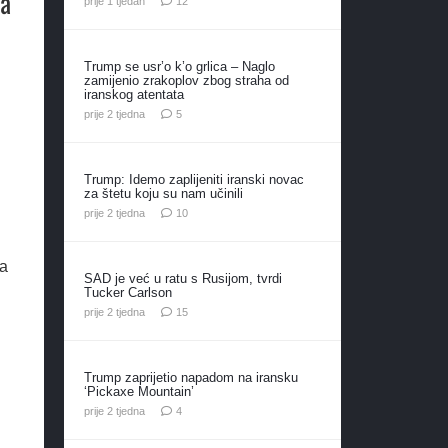
ta
prije 1 tjedan
12
Trump se usr’o k’o grlica – Naglo
zamijenio zrakoplov zbog straha od
iranskog atentata
komentara
prije 2 tjedna
5
Trump: Idemo zaplijeniti iranski novac
za štetu koju su nam učinili
komentara
prije 2 tjedna
10
za
SAD je već u ratu s Rusijom, tvrdi
Tucker Carlson
komentara
prije 2 tjedna
15
i
Trump zaprijetio napadom na iransku
‘Pickaxe Mountain’
komentara
prije 2 tjedna
4