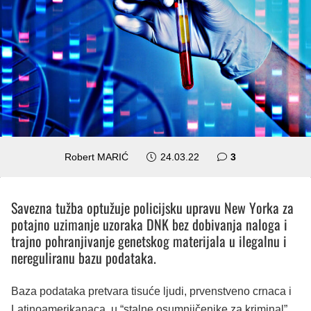
komentara
Robert MARIĆ
24.03.22
3
Savezna tužba optužuje policijsku upravu New Yorka za
potajno uzimanje uzoraka DNK bez dobivanja naloga i
trajno pohranjivanje genetskog materijala u ilegalnu i
nereguliranu bazu podataka.
Baza podataka pretvara tisuće ljudi, prvenstveno crnaca i
Latinoamerikanaca, u “stalne osumnjičenike za kriminal”,