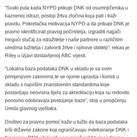
“Svaki puta kada NYPD prikupi DNK od osumnjičenika u
kaznenoj istrazi, postoji žrtva zločina koja pati i traži
pravdu. Pokretačka motivacija NYPD-a da prikupi DNK je
pravno identificirati pravog počinitelja, izgraditi najjači
mogući slučaj za istražitelje i naše partnere u različitim
uredima tužitelja i zatvoriti žrtve i njihove obitelji”, rekao je
Riley u izjavi dostavljenoj ABC vijesti.
“Lokalna baza podataka DNK u skladu je sa svim
primjenjivim zakonima te se njome upravlja i koristi u
skladu s najvišim znanstvenim standardima koje
postavljaju neovisna tijela za akreditaciju koja su redovito
ponovno odobravala postojanje baze”, stoji u priopćenju
Ureda glavnog vještaka.
Društvo za pravnu pomoć kaže u tužbi da baza podataka
krši državne zakone koji ograničavaju indeksiranje DNK i