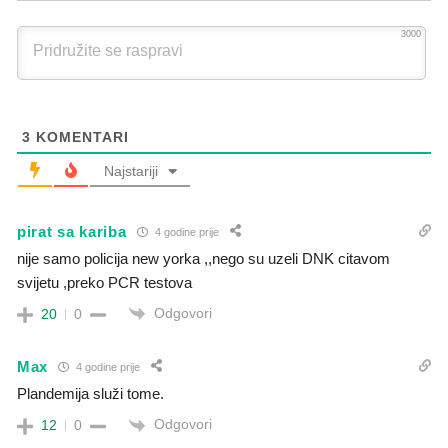
3000
3
KOMENTARI
Najstariji
pirat sa kariba
4 godine prije
nije samo policija new yorka ,,nego su uzeli DNK citavom
svijetu ,preko PCR testova
Odgovori
20
0
Max
4 godine prije
Plandemija služi tome.
Odgovori
12
0