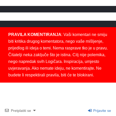
PRAVILA KOMENTIRANJA
: Vaši komentari ne smiju
biti kritika drugog komentatora, nego vaše mišljenje,
prijedlog ili ideja o temi. Nema rasprave tko je u pravu.
Čitatelji neka zaključe što je istina. Cilj nije polemika,
nego napredak svih Logičara. Inspiracija, umjesto
uvjeravanja. Ako nemate ideju, ne komentirajte. Ne
budete li respektirali pravila, biti će te blokirani.
Pretplatiti se
Prijavite se