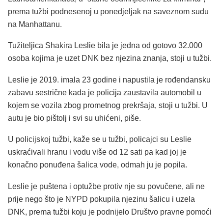
prema tužbi podnesenoj u ponedjeljak na saveznom sudu
na Manhattanu.
Tužiteljica Shakira Leslie bila je jedna od gotovo 32.000
osoba kojima je uzet DNK bez njezina znanja, stoji u tužbi.
Leslie je 2019. imala 23 godine i napustila je rođendansku
zabavu sestrične kada je policija zaustavila automobil u
kojem se vozila zbog prometnog prekršaja, stoji u tužbi. U
autu je bio pištolj i svi su uhićeni, piše.
U policijskoj tužbi, kaže se u tužbi, policajci su Leslie
uskraćivali hranu i vodu više od 12 sati pa kad joj je
konačno ponuđena šalica vode, odmah ju je popila.
Leslie je puštena i optužbe protiv nje su povučene, ali ne
prije nego što je NYPD pokupila njezinu šalicu i uzela
DNK, prema tužbi koju je podnijelo Društvo pravne pomoći