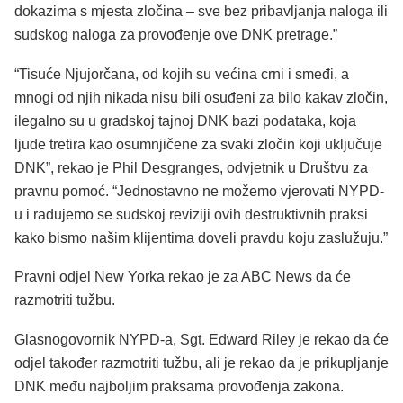
dokazima s mjesta zločina – sve bez pribavljanja naloga ili
sudskog naloga za provođenje ove DNK pretrage.”
“Tisuće Njujorčana, od kojih su većina crni i smeđi, a
mnogi od njih nikada nisu bili osuđeni za bilo kakav zločin,
ilegalno su u gradskoj tajnoj DNK bazi podataka, koja
ljude tretira kao osumnjičene za svaki zločin koji uključuje
DNK”, rekao je Phil Desgranges, odvjetnik u Društvu za
pravnu pomoć. “Jednostavno ne možemo vjerovati NYPD-
u i radujemo se sudskoj reviziji ovih destruktivnih praksi
kako bismo našim klijentima doveli pravdu koju zaslužuju.”
Pravni odjel New Yorka rekao je za ABC News da će
razmotriti tužbu.
Glasnogovornik NYPD-a, Sgt. Edward Riley je rekao da će
odjel također razmotriti tužbu, ali je rekao da je prikupljanje
DNK među najboljim praksama provođenja zakona.