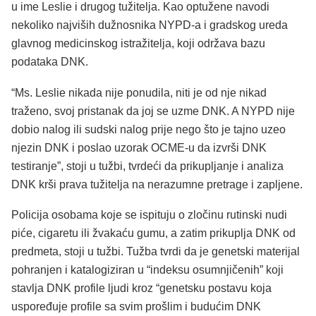
u ime Leslie i drugog tužitelja. Kao optužene navodi
nekoliko najviših dužnosnika NYPD-a i gradskog ureda
glavnog medicinskog istražitelja, koji održava bazu
podataka DNK.
“Ms. Leslie nikada nije ponudila, niti je od nje nikad
traženo, svoj pristanak da joj se uzme DNK. A NYPD nije
dobio nalog ili sudski nalog prije nego što je tajno uzeo
njezin DNK i poslao uzorak OCME-u da izvrši DNK
testiranje”, stoji u tužbi, tvrdeći da prikupljanje i analiza
DNK krši prava tužitelja na nerazumne pretrage i zapljene.
Policija osobama koje se ispituju o zločinu rutinski nudi
piće, cigaretu ili žvakaću gumu, a zatim prikuplja DNK od
predmeta, stoji u tužbi. Tužba tvrdi da je genetski materijal
pohranjen i katalogiziran u “indeksu osumnjičenih” koji
stavlja DNK profile ljudi kroz “genetsku postavu koja
uspoređuje profile sa svim prošlim i budućim DNK