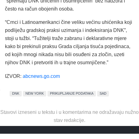
“spremaju DNK uhićenih i osumnjičenih” bez nadzora i
često na račun obojenih osoba.
“Crnci i Latinoamerikanci čine veliku većinu uhićenika koji
podliježu gradskoj praksi uzimanja i indeksiranja DNK”,
stoji u tužbi. “Tužitelji traže zabranu i deklarativne mjere
kako bi prekinuli praksu Grada ciljanja tisuća pojedinaca,
od kojih mnogi nikada nisu bili osuđeni za zločin, uzeti
njihov DNK i pretvoriti ih u trajne osumnjičene.”
IZVOR:
abcnews.go.com
DNK
NEW YORK
PRIKUPLJANJE PODATAKA
SAD
Stavovi izneseni u tekstu i u komentarima ne odražavaju nužno
stav redakcije.