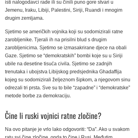
isti nalogodavci rade ili su činili puno gore stvari u
Jemenu, Iraku, Libiji, Palestini, Siriji, Ruandi i mnogim
drugim zemljama.
Sjetimo se američkih vojnika koji su sodomizirali ratne
zarobljenike. Tjerali ih na prisilni blud s drugim
zarobljenicima. Sjetimo se izmasakrirane djece na obali
Gaze. Sjetimo se “demokratskih” bombi koje su u Siriji
ubile na desetine tisuća civila. Sjetimo se zadnjih
trenutaka i ubojstva Libijskog predsjednika Ghadaffija
kojeg su sodomizirali željeznom šipkom, a njegovom sinu
odrezali tri prsta. Sve su to bile “zapadne” i “demokratske”
metode borbe za demokraciju.
Čine li ruski vojnici ratne zločine?
Na ovo pitanje je vrlo lako odgovoriti: “Da”. Ako u svakom
ratu svi čine zločine, onda to čine i Rusi. Međutim,