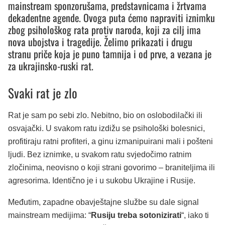
mainstream sponzorušama, predstavnicama i žrtvama
dekadentne agende. Ovoga puta ćemo napraviti iznimku
zbog psihološkog rata protiv naroda, koji za cilj ima
nova ubojstva i tragedije. Želimo prikazati i drugu
stranu priče koja je puno tamnija i od prve, a vezana je
za ukrajinsko-ruski rat.
Svaki rat je zlo
Rat je sam po sebi zlo. Nebitno, bio on oslobodilački ili
osvajački. U svakom ratu izdižu se psihološki bolesnici,
profitiraju ratni profiteri, a ginu izmanipuirani mali i pošteni
ljudi. Bez iznimke, u svakom ratu svjedočimo ratnim
zločinima, neovisno o koji strani govorimo – braniteljima ili
agresorima. Identično je i u sukobu Ukrajine i Rusije.
Međutim, zapadne obavještajne službe su dale signal
mainstream medijima: “
Rusiju treba sotonizirati
“, iako ti