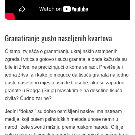
Granatiranje gusto naseljenih kvartova
Čitamo izvješća o granatiranju ukrajinskih stambenih
zgrada i vrtića s gotovo tisuću granata, a onda kažu da su
bile tri žrtve, ne precizirajući o kome se radi. Previše je i
jedna žrtva, ali kako je moguće da tisuću granata na jedno
gusto naseljeno mjesto usmrte ti osobe, ako su zapadne
granate u Raqqa (Sirija) masakrirale na desetine tisuća
civila? Čudno zar ne?
Jedini “dokazi” su dobro osmišljeni naslovi mainstream
medija, koji putem psiholoških metoda unose nemir u
narod i žele stvoriti mržnju prema ruskom narodu. Cilj je
veliki sukob slavenskih naroda i izazivanje što većeg broja