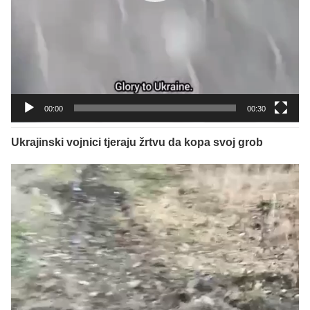
00:00
00:30
Ukrajinski vojnici tjeraju žrtvu da kopa svoj grob
Reproduktor
videozapisa