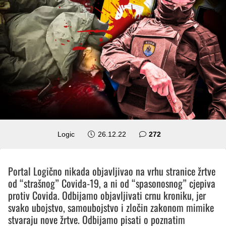
komentara
Logic
26.12.22
272
Portal Logično nikada objavljivao na vrhu stranice žrtve
od “strašnog” Covida-19, a ni od “spasonosnog” cjepiva
protiv Covida. Odbijamo objavljivati crnu kroniku, jer
svako ubojstvo, samoubojstvo i zločin zakonom mimike
stvaraju nove žrtve. Odbijamo pisati o poznatim