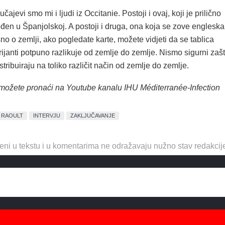
učajevi smo mi i ljudi iz Occitanie. Postoji i ovaj, koji je prilično
 rođen u Španjolskoj. A postoji i druga, ona koja se zove engleska
sno o zemlji, ako pogledate karte, možete vidjeti da se tablica
arijanti potpuno razlikuje od zemlje do zemlje. Nismo sigurni zaš
stribuiraju na toliko različit način od zemlje do zemlje.
ju možete pronaći na Youtube kanalu IHU Méditerranée-Infection
R RAOULT
INTERVJU
ZAKLJUČAVANJE
eni u tekstu i u komentarima ne odražavaju nužno stav redakcij