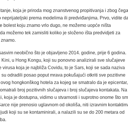
tanje, koja je priroda mog znanstvenog propitivanja i zbog čeg
o neprijateljski prema modelima ili predviđanjima. Prvo, vidite d
 je bolest koju znamo vrlo dugo, ne možemo uopće ništa
nda možemo tek zamisliti koliko je složeno išta predvidjeti za
e znamo.
sasvim neobično što je objavljeno 2014. godine, prije 6 godina.
u Kini, u Hong Kongu, koji su ponovno analizirali sve slučajeve
 virusa koja je najbliža Covidu, to je Sars, koji se sada naziva
di su odradili posao poput mrava pokušajući otkriti sve pozitivne
 ovog hongkonškog hotela za kojeg se smatralo da je epicentar,
omatrali broj pozitivnih slučajeva i broj slučajeva kontakata. Na
ji, koja je dostupna, vidimo u stvarnosti i suprotno onome što s
 Sarce nije prenosio uglavnom od okoliša, niti izravnim kontaktim
 ljudi koji su se kontaminirali, a nalazili su se do 200 metara od
ba.