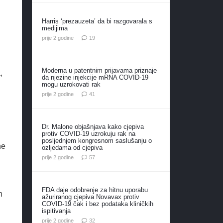
Harris ‘prezauzeta’ da bi razgovarala s
medijima
komentara
prije 2 godine
19
Moderna u patentnim prijavama priznaje
,
da njezine injekcije mRNA COVID-19
mogu uzrokovati rak
komentar
prije 2 godine
41
Dr. Malone objašnjava kako cjepiva
protiv COVID-19 uzrokuju rak na
posljednjem kongresnom saslušanju o
ne
ozljedama od cjepiva
komentara
prije 2 godine
57
FDA daje odobrenje za hitnu uporabu
h
ažuriranog cjepiva Novavax protiv
COVID-19 čak i bez podataka kliničkih
ispitivanja
komentara
prije 2 godine
32