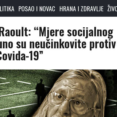
LITIKA
POSAO I NOVAC
HRANA I ZDRAVLJE
ŽIV
Raoult: “Mjere socijalnog
uno su neučinkovite protiv
Covida-19”