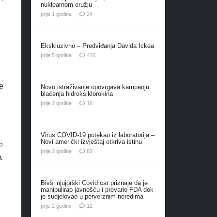
nuklearnom oružju
komentara
prije 1 godina
24
Ekskluzivno – Predviđanja Davida Ickea
komentara
prije 5 godina
416
je
Novo istraživanje opovrgava kampanju
blaćenja hidroksiklorokina
komentara
prije 2 godine
16
Virus COVID-19 potekao iz laboratorija –
Novi američki izvještaj otkriva istinu
e
komentara
prije 2 godine
82
a
Bivši njujorški Covid car priznaje da je
manipulirao javnošću i prevario FDA dok
je sudjelovao u perverznim neredima
komentara
prije 2 godine
12