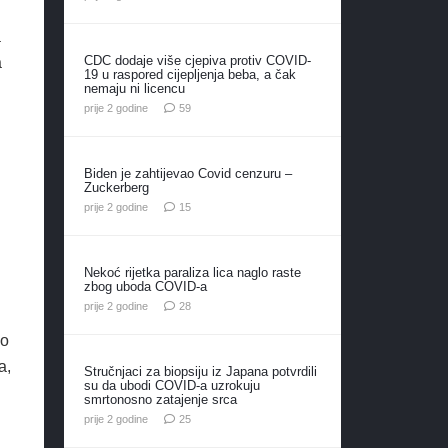
a
CDC dodaje više cjepiva protiv COVID-
a
19 u raspored cijepljenja beba, a čak
nemaju ni licencu
komentara
prije 2 godine
59
Biden je zahtijevao Covid cenzuru –
Zuckerberg
komentara
prije 2 godine
15
Nekoć rijetka paraliza lica naglo raste
zbog uboda COVID-a
komentara
prije 2 godine
28
mo
a,
Stručnjaci za biopsiju iz Japana potvrdili
su da ubodi COVID-a uzrokuju
smrtonosno zatajenje srca
komentara
prije 2 godine
25