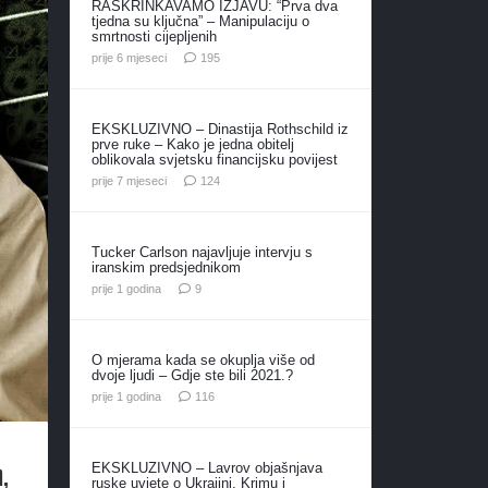
RASKRINKAVAMO IZJAVU: “Prva dva
tjedna su ključna” – Manipulaciju o
smrtnosti cijepljenih
komentara
prije 6 mjeseci
195
EKSKLUZIVNO – Dinastija Rothschild iz
prve ruke – Kako je jedna obitelj
oblikovala svjetsku financijsku povijest
komentara
prije 7 mjeseci
124
Tucker Carlson najavljuje intervju s
iranskim predsjednikom
komentara
prije 1 godina
9
O mjerama kada se okuplja više od
dvoje ljudi – Gdje ste bili 2021.?
komentara
prije 1 godina
116
,
EKSKLUZIVNO – Lavrov objašnjava
ruske uvjete o Ukrajini, Krimu i