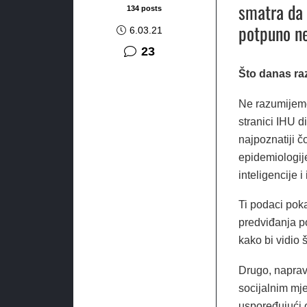
smatra da 
134 posts
potpuno ne
6.03.21
komentara
23
Što danas ra
Ne razumijem
stranici IHU d
najpoznatiji čo
epidemiologije
inteligencije 
Ti podaci poka
predviđanja p
kako bi vidio 
Drugo, naprav
socijalnim mj
uspoređujući o