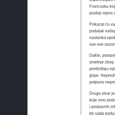
Francusku koje
postoji mjera 
Pokazat ću vam
podatak našeg
nastanka epid
sve ove sezon
Dakle, postavl
smetnje zbog ko
predviđaju epi
gripe. Nepredvi
potpuno nepred
Druga stvar je
koje smo podu
i probavnih in
do sada poduz