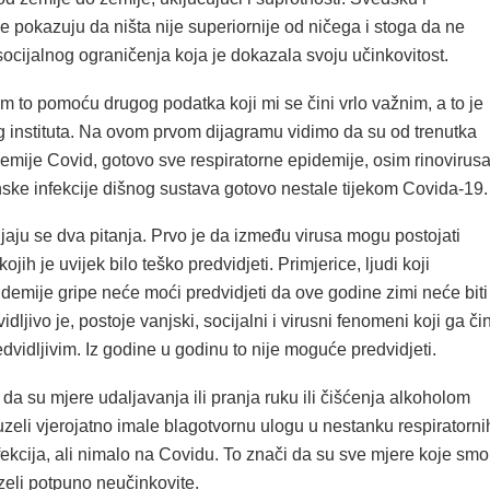
 pokazuju da ništa nije superiornije od ničega i stoga da ne
socijalnog ograničenja koja je dokazala svoju učinkovitost.
 to pomoću drugog podatka koji mi se čini vrlo važnim, a to je
 instituta. Na ovom prvom dijagramu vidimo da su od trenutka
emije Covid, gotovo sve respiratorne epidemije, osim rinovirusa
ske infekcije dišnog sustava gotovo nestale tijekom Covida-19.
jaju se dva pitanja. Prvo je da između virusa mogu postojati
jih je uvijek bilo teško predvidjeti. Primjerice, ljudi koji
demije gripe neće moći predvidjeti da ove godine zimi neće biti
dljivo je, postoje vanjski, socijalni i virusni fenomeni koji ga či
vidljivim. Iz godine u godinu to nije moguće predvidjeti.
 da su mjere udaljavanja ili pranja ruku ili čišćenja alkoholom
zeli vjerojatno imale blagotvornu ulogu u nestanku respiratorni
fekcija, ali nimalo na Covidu. To znači da su sve mjere koje smo
eli potpuno neučinkovite.