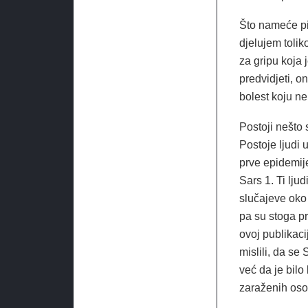
Što nameće pi
djelujem tolik
za gripu koja
predvidjeti, o
bolest koju n
Postoji nešto 
Postoje ljudi 
prve epidemije
Sars 1. Ti lju
slučajeve oko
pa su stoga pr
ovoj publikaci
mislili, da se
već da je bilo
zaraženih oso