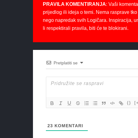
PRAVILA KOMENTIRANJA
: Vaši komenta
prijedlog ili ideja o temi. Nema rasprave tko 
nego napredak svih Logičara. Inspiracija, u
li respektirali pravila, biti će te blokirani.
Pretplatiti se
{}
[
23
KOMENTARI