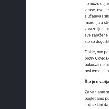
To može objasn
viruse, ova n
slučajeva i sl
mjerenja u st
zaraze ljudi u
sve zaražene u
što se dogodil
Dakle, ovo po
protiv Covida
pokušati razum
prvi temeljni 
Što je s vari
Za varijante s
pogledamo poda
koji se čini d