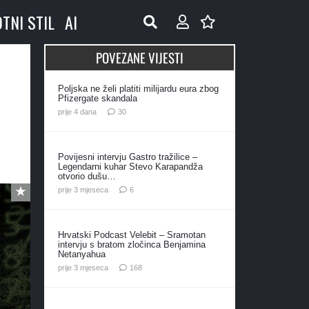
OTNI STIL
AI
POVEZANE VIJESTI
Poljska ne želi platiti milijardu eura zbog
Pfizergate skandala
komentara
prije 4 dana
30
Povijesni intervju Gastro tražilice –
Legendarni kuhar Stevo Karapandža
otvorio dušu…
komentara
prije 3 mjeseca
6
Hrvatski Podcast Velebit – Sramotan
intervju s bratom zločinca Benjamina
Netanyahua
komentara
prije 3 mjeseca
168