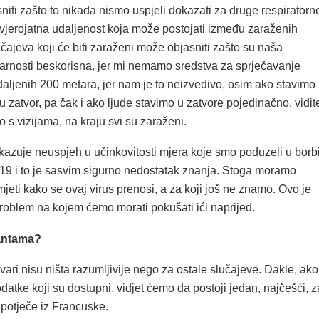
iti zašto to nikada nismo uspjeli dokazati za druge respiratorn
evjerojatna udaljenost koja može postojati između zaraženih
učajeva koji će biti zaraženi može objasniti zašto su naša
varnosti beskorisna, jer mi nemamo sredstva za sprječavanje
daljenih 200 metara, jer nam je to neizvedivo, osim ako stavimo
 zatvor, pa čak i ako ljude stavimo u zatvore pojedinačno, vidit
o s vizijama, na kraju svi su zaraženi.
kazuje neuspjeh u učinkovitosti mjera koje smo poduzeli u borb
-19 i to je sasvim sigurno nedostatak znanja. Stoga moramo
jeti kako se ovaj virus prenosi, a za koji još ne znamo. Ovo je
problem na kojem ćemo morati pokušati ići naprijed.
jantama?
tvari nisu ništa razumljivije nego za ostale slučajeve. Dakle, ako
tke koji su dostupni, vidjet ćemo da postoji jedan, najčešći, z
a potječe iz Francuske.