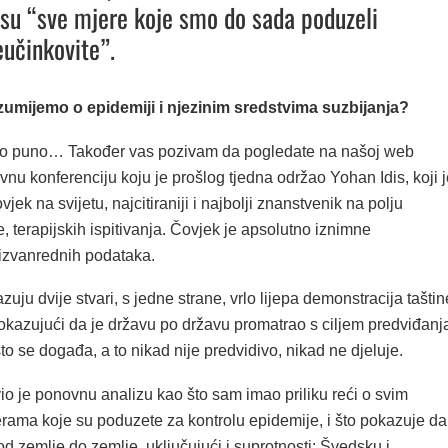
su “sve mjere koje smo do sada poduzeli
učinkovite”.
zumijemo o epidemiji i njezinim sredstvima suzbijanja?
o puno… Također vas pozivam da pogledate na našoj web
ivnu konferenciju koju je prošlog tjedna održao Yohan Idis, koji 
vjek na svijetu, najcitiraniji i najbolji znanstvenik na polju
, terapijskih ispitivanja. Čovjek je apsolutno iznimne
i izvanrednih podataka.
zuju dvije stvari, s jedne strane, vrlo lijepa demonstracija taštin
okazujući da je državu po državu promatrao s ciljem predviđanj
što se događa, a to nikad nije predvidivo, nikad ne djeluje.
io je ponovnu analizu kao što sam imao priliku reći o svim
erama koje su poduzete za kontrolu epidemije, i što pokazuje da
d zemlje do zemlje, uključujući i suprotnosti: Švedsku i