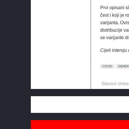
Prvi opisani sl
čest i koji je
varijanta. Ovi
distribucije v
se varijante di
Cijeli interv
COVID
DIDIE
Stavovi iznes