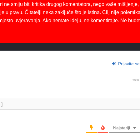
ri ne smiju biti kritika drugog komentatora, nego vaše mišljenje,
je u pravu. Čitatelji neka zaključe što je istina. Cilj nije polemika
mjesto uvjeravanja. Ako nemate ideju, ne komentirajte. Ne bude
Prijavite se
3000
+]
Najstariji