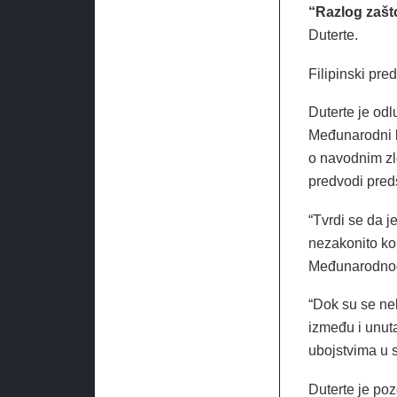
“Razlog zašto
Duterte.
Filipinski pre
Duterte je od
Međunarodni k
o navodnim zlo
predvodi pred
“Tvrdi se da j
nezakonito kor
Međunarodnog
“Dok su se ne
između i unuta
ubojstvima u sk
Duterte je poz