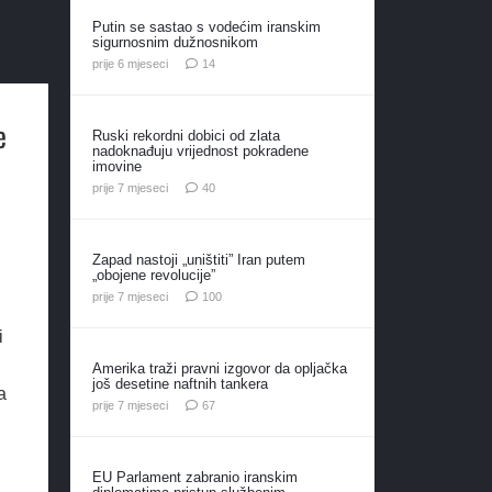
Putin se sastao s vodećim iranskim
sigurnosnim dužnosnikom
komentara
prije 6 mjeseci
14
e
Ruski rekordni dobici od zlata
nadoknađuju vrijednost pokradene
imovine
komentara
prije 7 mjeseci
40
Zapad nastoji „uništiti” Iran putem
„obojene revolucije”
komentara
prije 7 mjeseci
100
i
Amerika traži pravni izgovor da opljačka
još desetine naftnih tankera
a
komentara
prije 7 mjeseci
67
EU Parlament zabranio iranskim