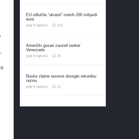
EU odlučila “ukrasti” ruskih 200 milijardi
eura
komentara
prije 8 mjeseci
124
a
Američki gusari zauzeli tanker
Venezuele
,
komentara
prije 8 mjeseci
25
ni
Ruske zlatne rezerve dosegle rekordnu
razinu
komentara
prije 8 mjeseci
12