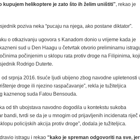
 kupujem helikoptere je zato što ih želim uništiti”
, rekao je
dsjednik poziva neka “pucaju na njega, ako postane diktator”.
luku o otkazivanju ugovora s Kanadom donio u vrijeme kada je
azneni sud u Den Haagu u četvrtak otvorio preliminarnu istrag
činima počinjenim u sklopu rata protiv droge na Filipinima, koj
sjednik Rodrigo Duterte.
e od srpnja 2016. tisuće ljudi ubijeno zbog navodne upletenosti 
ištenje droge ili njezino raspačavanje”, rekla je tužiteljica
 kaznenog suda Fatou Bensouda.
ka od tih ubojstava navodno dogodila u kontekstu sukoba
r bandi, tvrdi se da je u mnogim od prijavljenih incidenata riječ 
lopu policijskih akcija protiv droge”, dodala je tužiteljica.
dravio istragu i rekao
“kako je spreman odgovoriti na sve, jer