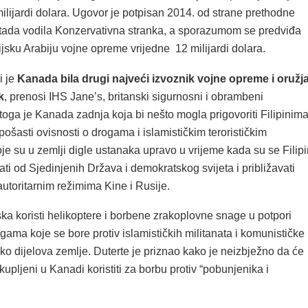
ilijardi dolara. Ugovor je potpisan 2014. od strane prethodne
e tada vodila Konzervativna stranka, a sporazumom se predviđa
jsku Arabiju vojne opreme vrijedne 12 milijardi dolara.
i je
Kanada bila drugi najveći izvoznik vojne opreme i oružj
k
, prenosi IHS Jane’s, britanski sigurnosni i obrambeni
stoga je Kanada zadnja koja bi nešto mogla prigovoriti Filipinima
 pošasti ovisnosti o drogama i islamističkim terorističkim
e su u zemlji digle ustanaka upravo u vrijeme kada su se Filipi
ati od Sjedinjenih Država i demokratskog svijeta i približavati
autoritarnim režimima Kine i Rusije.
ska koristi helikoptere i borbene zrakoplovne snage u potpori
ma koje se bore protiv islamističkih militanata i komunističke
iko dijelova zemlje. Duterte je priznao kako je neizbježno da će
 kupljeni u Kanadi koristiti za borbu protiv “pobunjenika i