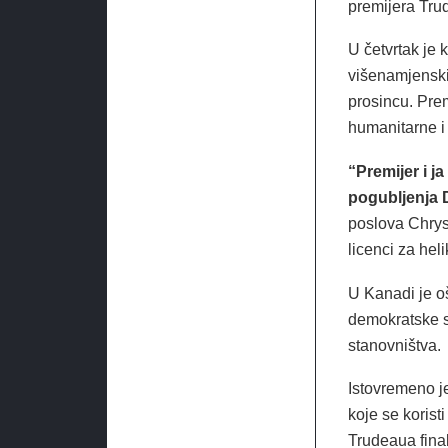
premijera Tru
U četvrtak je 
višenamjenski
prosincu. Prem
humanitarne i
“Premijer i j
pogubljenja 
poslova Chryst
licenci za hel
U Kanadi je oš
demokratske st
stanovništva.
Istovremeno j
koje se korist
Trudeaua final