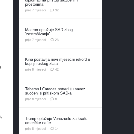
diplomatima pristup službenim
prostorima
komentara
prije 7 mjeseci
32
u
Macron optužuje SAD zbog
‘zastrašivanja’
komentara
prije 7 mjeseci
23
Kina postavlja novi mjesečni rekord u
kupnji ruskog zlata
h
komentara
prije 8 mjeseci
42
Teheran i Caracas potvrđuju savez
suočeni s pritiskom SAD-a
komentara
prije 8 mjeseci
8
,
Trump optužuje Venezuelu za krađu
američke nafte
komentara
prije 8 mjeseci
14