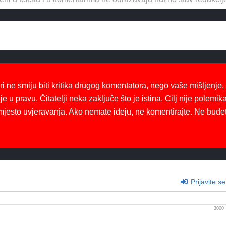
ri ne smiju biti kritika drugog komentatora, nego vaše mišljenje,
je u pravu. Čitatelji neka zaključe što je istina. Cilj nije polemika
mjesto uvjeravanja. Ako nemate ideju, ne komentirajte. Ne bude
Prijavite se
3000