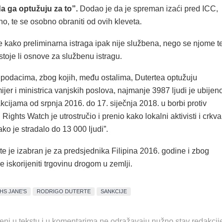
a ga optužuju za to”.
Dodao je da je spreman izaći pred ICC,
no, te se osobno obraniti od ovih kleveta.
kako preliminarna istraga ipak nije službena, nego se njome t
ostoje li osnove za službenu istragu.
podacima, zbog kojih, među ostalima, Dutertea optužuju
jer i ministrica vanjskih poslova, najmanje 3987 ljudi je ubijen
akcijama od srpnja 2016. do 17. siječnja 2018. u borbi protiv
ights Watch je utrostručio i prenio kako lokalni aktivisti i crkva
ako je stradalo do 13 000 ljudi”.
e je izabran je za predsjednika Filipina 2016. godine i zbog
 iskorijeniti trgovinu drogom u zemlji.
IHS JANE’S
RODRIGO DUTERTE
SANKCIJE
eni u tekstu i u komentarima ne odražavaju nužno stav redakcij