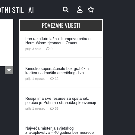
OTNI STIL
AI
POVEZANE VIJESTI
Iran razotkrio lažnu Trumpovu priču o
Hormuškom tjesnacu i Omanu
prije 3 sata
0
Kinesko superračunalo bez grafičkih
kartica nadmašilo američkog diva
komentara
prije 1 mjesec
12
Rusija ima sve resurse za opstanak,
poručio je Putin na stranačkoj konvenciji
komentara
prije 1 mjesec
33
Najveća misterija svjetskog
zrakoplovstva – 40 godina bez nesreće