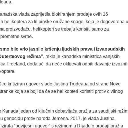
deaua.
kanadska vlada zaprijetila blokiranjem prodaje ovih 16
h helikoptera za filipinske oružane snage, koja je dogovorena 
a proizvođaču, helikopteri se trebaju koristiti samo za
 prometne svrhe.
a smo bilo vrlo jasni o kršenju ljudskih prava i izvansudskih
Duterteovog režima”
, rekla je kanadska ministrica vanjskih
ia Freeland, dodajući da neće oklijevati odbiti davanje izvozni
ikoptere.
tro kritiziran ugovor vlade Justina Trudeaua od strane Nove
ranke koja se boji da će se helikopteri koristiti protiv civilnog
e Kanada jedan od ključnih dobavljača oružja za saudijski režim
i u genocidu protiv naroda Jemena. 2017. je vlada Justina
izirala “povijesni ugovor” s režimom u Rijadu o prodaji oružja