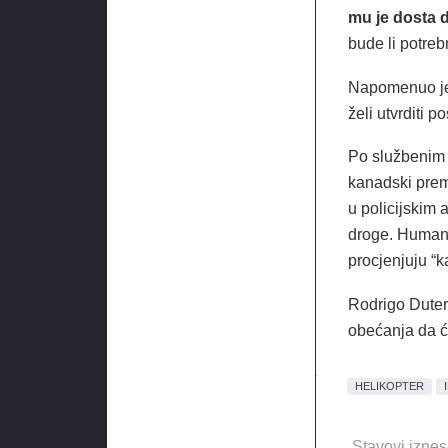
mu je dosta d
bude li potreb
Napomenuo je 
želi utvrditi p
Po službenim 
kanadski premi
u policijskim 
droge. Human R
procjenjuju “k
Rodrigo Dutert
obećanja da će
HELIKOPTER
Stavovi iznes