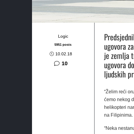
Predsjedni
Logic
ugovora za
5951 posts
je zemlja t
10.02.18
ugovora do
komentara
10
ljudskih pr
“Želim reći o
ćemo nekog dru
helikopteri na
na Filipinima.
“Neka nestanu