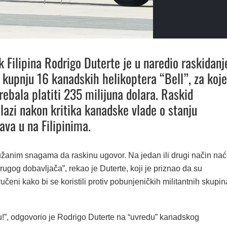
k Filipina Rodrigo Duterte je u naredio raskidanj
 kupnju 16 kanadskih helikoptera “Bell”, za koje
rebala platiti 235 milijuna dolara. Raskid
lazi nakon kritika kanadske vlade o stanju
ava u na Filipinima.
ružanim snagama da raskinu ugovor. Na jedan ili drugi način nać
gog dobavljača”, rekao je Duterte, koji je priznao da su
ručeni kako bi se koristili protiv pobunjeničkih militantnih skupin
!”, odgovorio je Rodrigo Duterte na “uvredu” kanadskog