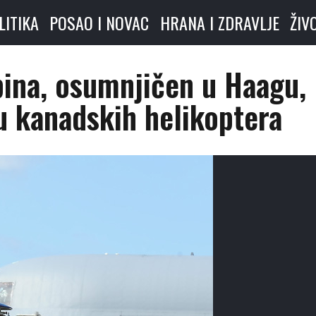
LITIKA
POSAO I NOVAC
HRANA I ZDRAVLJE
ŽIV
pina, osumnjičen u Haagu,
u kanadskih helikoptera