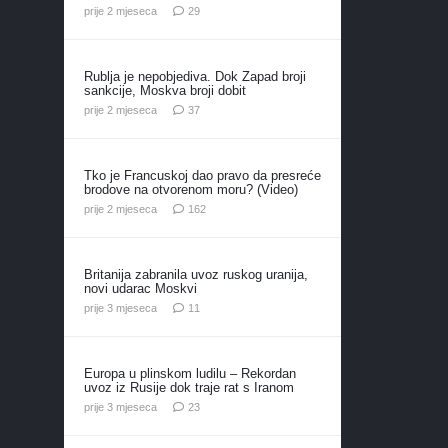
komentara
prije 2 mjeseca
29
Rublja je nepobjediva. Dok Zapad broji
sankcije, Moskva broji dobit
komentara
prije 2 mjeseca
37
Tko je Francuskoj dao pravo da presreće
brodove na otvorenom moru? (Video)
komentara
prije 2 mjeseca
162
Britanija zabranila uvoz ruskog uranija,
novi udarac Moskvi
komentara
prije 3 mjeseca
11
Europa u plinskom ludilu – Rekordan
uvoz iz Rusije dok traje rat s Iranom
komentara
prije 3 mjeseca
23