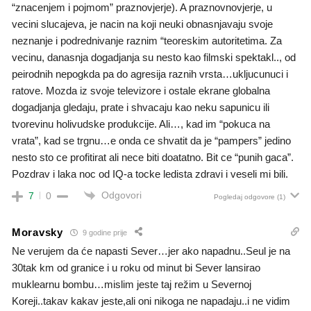
“znacenjem i pojmom” praznovjerje). A praznovnovjerje, u
vecini slucajeva, je nacin na koji neuki obnasnjavaju svoje
neznanje i podrednivanje raznim “teoreskim autoritetima. Za
vecinu, danasnja dogadjanja su nesto kao filmski spektakl.., od
peirodnih nepogkda pa do agresija raznih vrsta…ukljucunuci i
ratove. Mozda iz svoje televizore i ostale ekrane globalna
dogadjanja gledaju, prate i shvacaju kao neku sapunicu ili
tvorevinu holivudske produkcije. Ali…, kad im “pokuca na
vrata”, kad se trgnu…e onda ce shvatit da je “pampers” jedino
nesto sto ce profitirat ali nece biti doatatno. Bit ce “punih gaca”.
Pozdrav i laka noc od IQ-a tocke ledista zdravi i veseli mi bili.
Odgovori
7
0
Pogledaj odgovore
(1)
Moravsky
9 godine prije
Ne verujem da će napasti Sever…jer ako napadnu..Seul je na
30tak km od granice i u roku od minut bi Sever lansirao
muklearnu bombu…mislim jeste taj režim u Severnoj
Koreji..takav kakav jeste,ali oni nikoga ne napadaju..i ne vidim