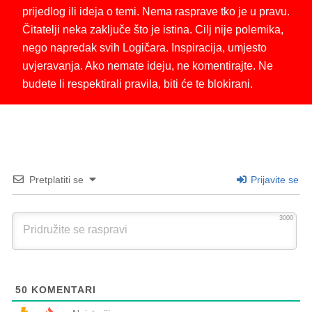
prijedlog ili ideja o temi. Nema rasprave tko je u pravu.
Čitatelji neka zaključe što je istina. Cilj nije polemika,
nego napredak svih Logičara. Inspiracija, umjesto
uvjeravanja. Ako nemate ideju, ne komentirajte. Ne
budete li respektirali pravila, biti će te blokirani.
Pretplatiti se
Prijavite se
3000
50
KOMENTARI