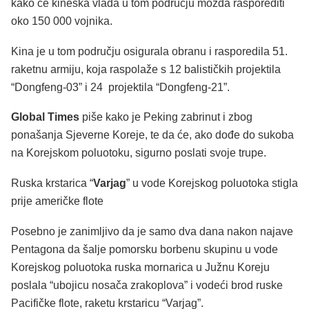
kako će kineska vlada u tom području možda rasporediti
oko 150 000 vojnika.
Kina je u tom području osigurala obranu i rasporedila 51.
raketnu armiju, koja raspolaže s 12 balističkih projektila
“Dongfeng-03” i 24 projektila “Dongfeng-21”.
Global Times
piše kako je Peking zabrinut i zbog
ponašanja Sjeverne Koreje, te da će, ako dođe do sukoba
na Korejskom poluotoku, sigurno poslati svoje trupe.
Ruska krstarica “
Varjag
” u vode Korejskog poluotoka stigla
prije američke flote
Posebno je zanimljivo da je samo dva dana nakon najave
Pentagona da šalje pomorsku borbenu skupinu u vode
Korejskog poluotoka ruska mornarica u Južnu Koreju
poslala “ubojicu nosača zrakoplova” i vodeći brod ruske
Pacifičke flote, raketu krstaricu “Varjag”.