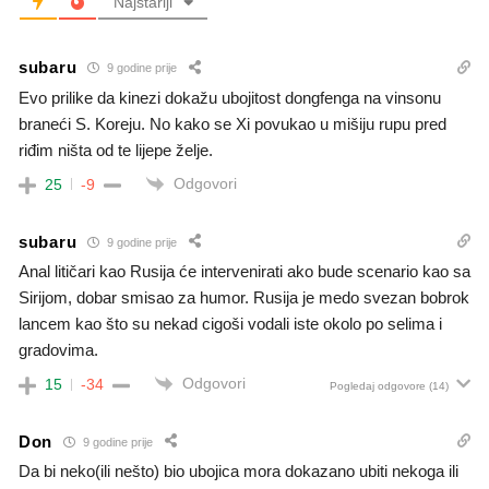
Najstariji
subaru
9 godine prije
Evo prilike da kinezi dokažu ubojitost dongfenga na vinsonu
braneći S. Koreju. No kako se Xi povukao u mišiju rupu pred
riđim ništa od te lijepe želje.
Odgovori
25
-9
subaru
9 godine prije
Anal litičari kao Rusija će intervenirati ako bude scenario kao sa
Sirijom, dobar smisao za humor. Rusija je medo svezan bobrok
lancem kao što su nekad cigoši vodali iste okolo po selima i
gradovima.
Odgovori
15
-34
Pogledaj odgovore
(14)
Don
9 godine prije
Da bi neko(ili nešto) bio ubojica mora dokazano ubiti nekoga ili