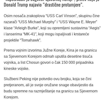
Donald Trump najavio “drastične protumjere”.
Osim nosača zrakoplova “USS Carl Vinson”, skupinu čine
razarači “USS Michael Murphy” i “USS Wayne E. Meyer”
klase “Arleigh Burke”, koji su opremljeni sustavima “Aegis”
i lanserima “MK-41”, koji mogu ispaljivati i krstareće
projektile “Tomahawk”.
Prema vojnim izvorima Južne Koreje, Kina je na granicu
sa Sjevernom Korejom odmah uputila desetine tisuća
vojnika, a list Chosun govori o čak 150 000 pripadnika
kineske vojske.
Službeni Peking nije potvrdio ovu brojku, koja se čini
pretjeranom, ali je svoje oružane snage obavijestio da
budu spremne na razmještanje na granicu sa Sjevernom
Korejom.