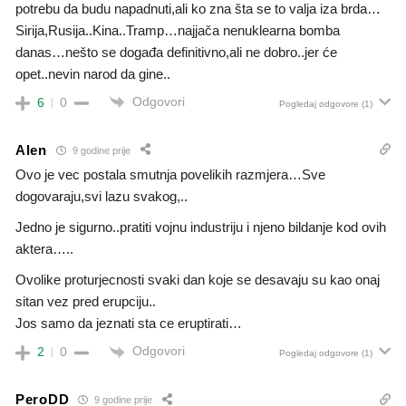
potrebu da budu napadnuti,ali ko zna šta se to valja iza brda…
Sirija,Rusija..Kina..Tramp…najjača nenuklearna bomba
danas…nešto se događa definitivno,ali ne dobro..jer će
opet..nevin narod da gine..
Odgovori
6
0
Pogledaj odgovore
(1)
Alen
9 godine prije
Ovo je vec postala smutnja povelikih razmjera…Sve
dogovaraju,svi lazu svakog,..
Jedno je sigurno..pratiti vojnu industriju i njeno bildanje kod ovih
aktera…..
Ovolike proturjecnosti svaki dan koje se desavaju su kao onaj
sitan vez pred erupciju..
Jos samo da jeznati sta ce eruptirati…
Odgovori
2
0
Pogledaj odgovore
(1)
PeroDD
9 godine prije