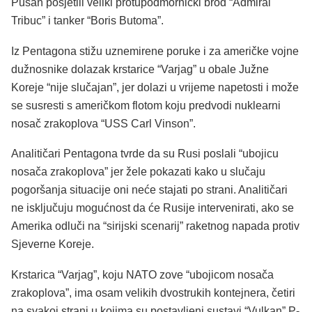
Pusan posjetili veliki protupodmornički brod “Admiral
Tribuc” i tanker “Boris Butoma”.
Iz Pentagona stižu uznemirene poruke i za američke vojne
dužnosnike dolazak krstarice “Varjag” u obale Južne
Koreje “nije slučajan”, jer dolazi u vrijeme napetosti i može
se susresti s američkom flotom koju predvodi nuklearni
nosač zrakoplova “USS Carl Vinson”.
Analitičari Pentagona tvrde da su Rusi poslali “ubojicu
nosača zrakoplova” jer žele pokazati kako u slučaju
pogoršanja situacije oni neće stajati po strani. Analitičari
ne isključuju mogućnost da će Rusije intervenirati, ako se
Amerika odluči na “sirijski scenarij” raketnog napada protiv
Sjeverne Koreje.
Krstarica “Varjag”, koju NATO zove “ubojicom nosača
zrakoplova”, ima osam velikih dvostrukih kontejnera, četiri
na svakoj strani u kojima su postavljeni sustavi “Vulkan” P-