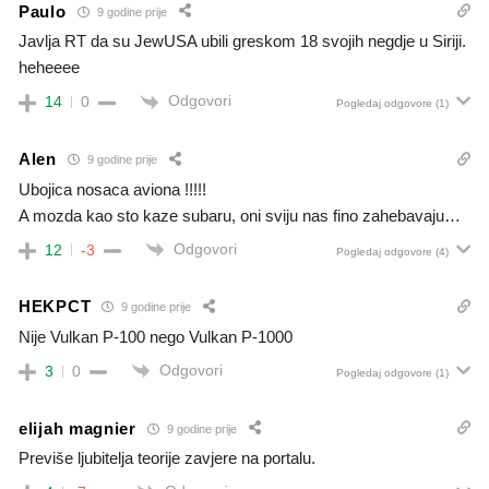
Paulo
9 godine prije
Javlja RT da su JewUSA ubili greskom 18 svojih negdje u Siriji.
heheeee
Odgovori
14
0
Pogledaj odgovore
(1)
Alen
9 godine prije
Ubojica nosaca aviona !!!!!
A mozda kao sto kaze subaru, oni sviju nas fino zahebavaju…
Odgovori
12
-3
Pogledaj odgovore
(4)
HEKPCT
9 godine prije
Nije Vulkan P-100 nego Vulkan P-1000
Odgovori
3
0
Pogledaj odgovore
(1)
elijah magnier
9 godine prije
Previše ljubitelja teorije zavjere na portalu.