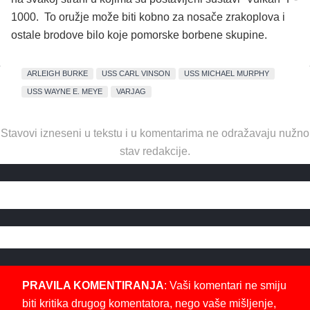
1000. To oružje može biti kobno za nosače zrakoplova i
ostale brodove bilo koje pomorske borbene skupine.
ARLEIGH BURKE
USS CARL VINSON
USS MICHAEL MURPHY
USS WAYNE E. MEYE
VARJAG
Stavovi izneseni u tekstu i u komentarima ne odražavaju nužno
stav redakcije.
PRAVILA KOMENTIRANJA
: Vaši komentari ne smiju
biti kritika drugog komentatora, nego vaše mišljenje,