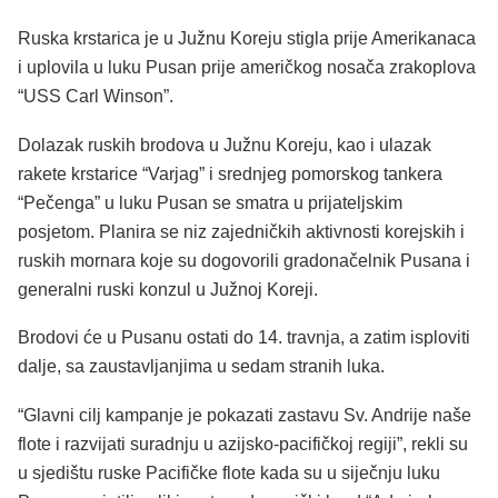
Ruska krstarica je u Južnu Koreju stigla prije Amerikanaca
i uplovila u luku Pusan prije američkog nosača zrakoplova
“USS Carl Winson”.
Dolazak ruskih brodova u Južnu Koreju, kao i ulazak
rakete krstarice “Varjag” i srednjeg pomorskog tankera
“Pečenga” u luku Pusan se smatra u prijateljskim
posjetom. Planira se niz zajedničkih aktivnosti korejskih i
ruskih mornara koje su dogovorili gradonačelnik Pusana i
generalni ruski konzul u Južnoj Koreji.
Brodovi će u Pusanu ostati do 14. travnja, a zatim isploviti
dalje, sa zaustavljanjima u sedam stranih luka.
“Glavni cilj kampanje je pokazati zastavu Sv. Andrije naše
flote i razvijati suradnju u azijsko-pacifičkoj regiji”, rekli su
u sjedištu ruske Pacifičke flote kada su u siječnju luku