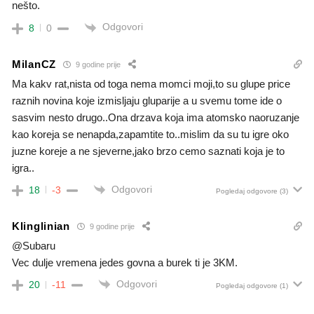
nešto.
Odgovori
8
0
MilanCZ
9 godine prije
Ma kakv rat,nista od toga nema momci moji,to su glupe price
raznih novina koje izmisljaju gluparije a u svemu tome ide o
sasvim nesto drugo..Ona drzava koja ima atomsko naoruzanje
kao koreja se nenapda,zapamtite to..mislim da su tu igre oko
juzne koreje a ne sjeverne,jako brzo cemo saznati koja je to
igra..
Odgovori
18
-3
Pogledaj odgovore
(3)
Klinglinian
9 godine prije
@Subaru
Vec dulje vremena jedes govna a burek ti je 3KM.
Odgovori
20
-11
Pogledaj odgovore
(1)