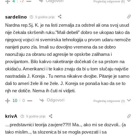
Odgovori
4
-7
Pogledaj odgovore
(6)
sardelino
9 godine prije
Nardna rep.Sj. K. je na listi zemalja za odstrel ali ona svoj usud
nije čekala skršenih ruku.”Mali debeli” dobro se ukopao tako da
njegovoj vojsci ni svemirska tehnologija u prvom udaru nemože
nanijeti puno zla. Imali su dovoljno vremena da se dobro
naoružaju za obranu od agresije te opskrbe zalihama i
provijantom. Bilo kakvo raketiranje dočekati će sa prstom na
okidaću. Amerikanci i te kako znaju da bi u tom slučaju najviše
nastradala J. Koreja . Tu nema nikakve dvojbe. Pitanje je samo
dali to ameri žele ili ne žele. J. Koreja se ponaša kao da se to
njh ne dotiče. Nema ih čuti ni vidjeti.
Odgovori
10
0
Pogledaj odgovore
(3)
krivA
9 godine prije
…predstavnici teorija zavjere??!!! Ma.., ako mi se dozvoli.. (a
tako mislim.., ta slozenica bi se mogla povezati i sa