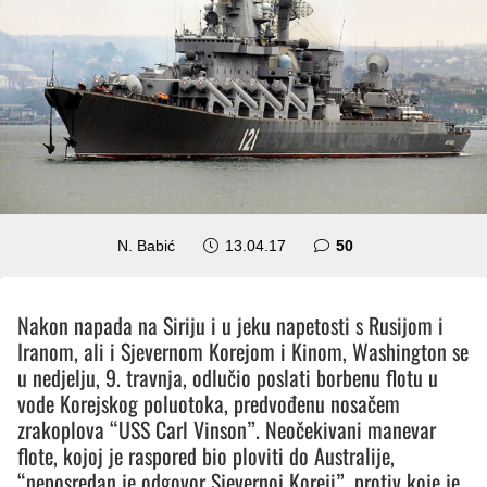
komentara
N. Babić
13.04.17
50
Nakon napada na Siriju i u jeku napetosti s Rusijom i
Iranom, ali i Sjevernom Korejom i Kinom, Washington se
u nedjelju, 9. travnja, odlučio poslati borbenu flotu u
vode Korejskog poluotoka, predvođenu nosačem
zrakoplova “USS Carl Vinson”. Neočekivani manevar
flote, kojoj je raspored bio ploviti do Australije,
“neposredan je odgovor Sjevernoj Koreji”, protiv koje je