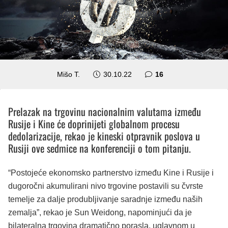
komentara
Mišo T.
30.10.22
16
Prelazak na trgovinu nacionalnim valutama između
Rusije i Kine će doprinijeti globalnom procesu
dedolarizacije, rekao je kineski otpravnik poslova u
Rusiji ove sedmice na konferenciji o tom pitanju.
“Postojeće ekonomsko partnerstvo između Kine i Rusije i
dugoročni akumulirani nivo trgovine postavili su čvrste
temelje za dalje produbljivanje saradnje između naših
zemalja”, rekao je Sun Weidong, napominjući da je
bilateralna trgovina dramatično porasla, uglavnom u