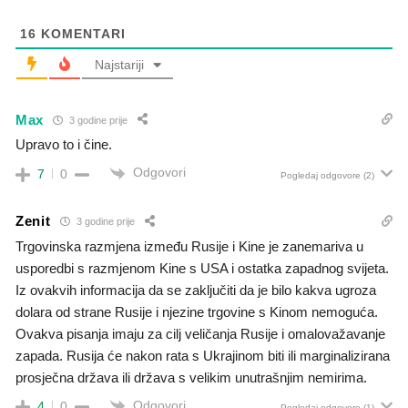
16
KOMENTARI
Najstariji
Max
3 godine prije
Upravo to i čine.
Odgovori
7
0
Pogledaj odgovore
(2)
Zenit
3 godine prije
Trgovinska razmjena između Rusije i Kine je zanemariva u
usporedbi s razmjenom Kine s USA i ostatka zapadnog svijeta.
Iz ovakvih informacija da se zaključiti da je bilo kakva ugroza
dolara od strane Rusije i njezine trgovine s Kinom nemoguća.
Ovakva pisanja imaju za cilj veličanja Rusije i omalovažavanje
zapada. Rusija će nakon rata s Ukrajinom biti ili marginalizirana
prosječna država ili država s velikim unutrašnjim nemirima.
Odgovori
4
0
Pogledaj odgovore
(1)