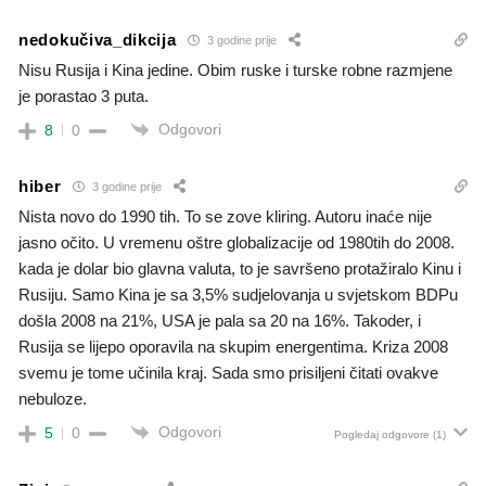
nedokučiva_dikcija
3 godine prije
Nisu Rusija i Kina jedine. Obim ruske i turske robne razmjene
je porastao 3 puta.
Odgovori
8
0
hiber
3 godine prije
Nista novo do 1990 tih. To se zove kliring. Autoru inaće nije
jasno očito. U vremenu oštre globalizacije od 1980tih do 2008.
kada je dolar bio glavna valuta, to je savršeno protažiralo Kinu i
Rusiju. Samo Kina je sa 3,5% sudjelovanja u svjetskom BDPu
došla 2008 na 21%, USA je pala sa 20 na 16%. Takoder, i
Rusija se lijepo oporavila na skupim energentima. Kriza 2008
svemu je tome učinila kraj. Sada smo prisiljeni čitati ovakve
nebuloze.
Odgovori
5
0
Pogledaj odgovore
(1)