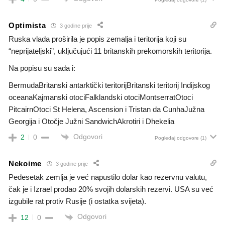
Optimista
3 godine prije
Ruska vlada proširila je popis zemalja i teritorija koji su
“neprijateljski”, uključujući 11 britanskih prekomorskih teritorija.
Na popisu su sada i:
BermudaBritanski antarktički teritorijBritanski teritorij Indijskog
oceanaKajmanski otociFalklandski otociMontserratOtoci
PitcairnOtoci St Helena, Ascension i Tristan da CunhaJužna
Georgija i Otočje Južni SandwichAkrotiri i Dhekelia
Odgovori
2
0
Pogledaj odgovore
(1)
Nekoime
3 godine prije
Pedesetak zemlja je već napustilo dolar kao rezervnu valutu,
čak je i Izrael prodao 20% svojih dolarskih rezervi. USA su već
izgubile rat protiv Rusije (i ostatka svijeta).
Odgovori
12
0