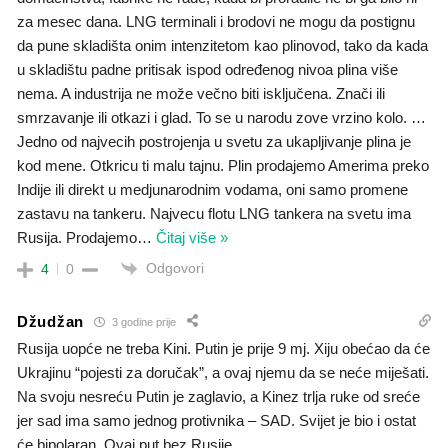
za mesec dana. LNG terminali i brodovi ne mogu da postignu
da pune skladišta onim intenzitetom kao plinovod, tako da kada
u skladištu padne pritisak ispod određenog nivoa plina više
nema. A industrija ne može večno biti isključena. Znači ili
smrzavanje ili otkazi i glad. To se u narodu zove vrzino kolo. …
Jedno od najvecih postrojenja u svetu za ukapljivanje plina je
kod mene. Otkricu ti malu tajnu. Plin prodajemo Amerima preko
Indije ili direkt u medjunarodnim vodama, oni samo promene
zastavu na tankeru. Najvecu flotu LNG tankera na svetu ima
Rusija. Prodajemo
…
Čitaj više »
Odgovori
4
0
Džudžan
3 godine prije
Rusija uopće ne treba Kini. Putin je prije 9 mj. Xiju obećao da će
Ukrajinu “pojesti za doručak”, a ovaj njemu da se neće miješati.
Na svoju nesreću Putin je zaglavio, a Kinez trlja ruke od sreće
jer sad ima samo jednog protivnika – SAD. Svijet je bio i ostat
će bipolaran. Ovaj put bez Rusije.