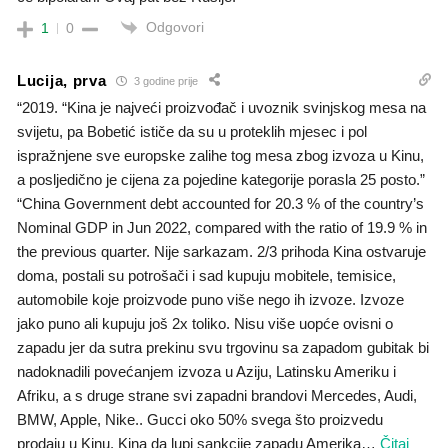
Odgovori
1
0
Lucija, prva
3 godine prije
“2019. “Kina je najveći proizvođač i uvoznik svinjskog mesa na
svijetu, pa Bobetić ističe da su u proteklih mjesec i pol
ispražnjene sve europske zalihe tog mesa zbog izvoza u Kinu,
a posljedično je cijena za pojedine kategorije porasla 25 posto.”
“China Government debt accounted for 20.3 % of the country’s
Nominal GDP in Jun 2022, compared with the ratio of 19.9 % in
the previous quarter. Nije sarkazam. 2/3 prihoda Kina ostvaruje
doma, postali su potrošači i sad kupuju mobitele, temisice,
automobile koje proizvode puno više nego ih izvoze. Izvoze
jako puno ali kupuju još 2x toliko. Nisu više uopće ovisni o
zapadu jer da sutra prekinu svu trgovinu sa zapadom gubitak bi
nadoknadili povećanjem izvoza u Aziju, Latinsku Ameriku i
Afriku, a s druge strane svi zapadni brandovi Mercedes, Audi,
BMW, Apple, Nike.. Gucci oko 50% svega što proizvedu
prodaju u Kinu. Kina da lupi sankcije zapadu Amerika
…
Čitaj