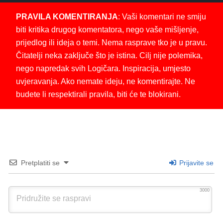
PRAVILA KOMENTIRANJA
: Vaši komentari ne smiju
biti kritika drugog komentatora, nego vaše mišljenje,
prijedlog ili ideja o temi. Nema rasprave tko je u pravu.
Čitatelji neka zaključe što je istina. Cilj nije polemika,
nego napredak svih Logičara. Inspiracija, umjesto
uvjeravanja. Ako nemate ideju, ne komentirajte. Ne
budete li respektirali pravila, biti će te blokirani.
Pretplatiti se
Prijavite se
3000