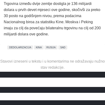
Trgovina između dvije zemlje dostigla je 136 milijardi
dolara u prvih devet mjeseci ove godine, skočivši za preko
30 posto na godišnjem nivou, prema podacima
Nacionalnog biroa za statistiku Kine. Moskva i Peking
imaju za cilj da povećaju bilateralnu trgovinu na cilj od 200
milijardi dolara ove godine.
DEDOLARIZACIJA
KINA
RUSIJA
SAD
Stavovi izneseni u tekstu i u komentarima ne odražavaju nužno
stav redakcije.