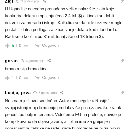
Zigi
3 godine prije
U Ugandi je navodno pronađeno veliko nalazište zlata koje
konkurira dolaru u opticaju (cca.2.4 tril. $) a kinezi su dobili
dozvolu za preradu i iskop . Kalkulira se da bi te rezerve mogle
postati i zlatna podloga za izbacivanje dolara kao standarda.
Radi se o količini od 31mil. tona(više od 13 triliona $).
Odgovori
5
0
goran
3 godine prije
bravo rusija bravo kina
Odgovori
1
0
Lucija, prva
3 godine prije
Ne znam je li ovo sve točno. Autor radi negdje u Rusiji: “U
svojoj istoriji moja firma nije prodala više plina za ovako kratak
period i po boljim cenama. Videćemo EU na proleće, suviše je
komplikovano da objašnjavam, ali plina ima za grejanje i
domaćinstva, fabrike ne rade, kada bi proradile ne bi ga bilo ni