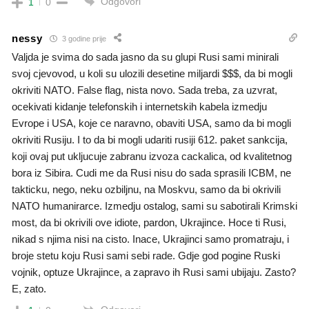
Odgovori
1
0
nessy
3 godine prije
Valjda je svima do sada jasno da su glupi Rusi sami minirali
svoj cjevovod, u koli su ulozili desetine miljardi $$$, da bi mogli
okriviti NATO. False flag, nista novo. Sada treba, za uzvrat,
ocekivati kidanje telefonskih i internetskih kabela izmedju
Evrope i USA, koje ce naravno, obaviti USA, samo da bi mogli
okriviti Rusiju. I to da bi mogli udariti rusiji 612. paket sankcija,
koji ovaj put ukljucuje zabranu izvoza cackalica, od kvalitetnog
bora iz Sibira. Cudi me da Rusi nisu do sada sprasili ICBM, ne
takticku, nego, neku ozbiljnu, na Moskvu, samo da bi okrivili
NATO humanirarce. Izmedju ostalog, sami su sabotirali Krimski
most, da bi okrivili ove idiote, pardon, Ukrajince. Hoce ti Rusi,
nikad s njima nisi na cisto. Inace, Ukrajinci samo promatraju, i
broje stetu koju Rusi sami sebi rade. Gdje god pogine Ruski
vojnik, optuze Ukrajince, a zapravo ih Rusi sami ubijaju. Zasto?
E, zato.