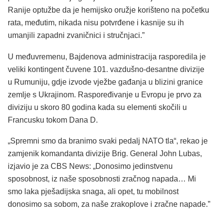
Ranije optužbe da je hemijsko oružje korišteno na početku
rata, međutim, nikada nisu potvrđene i kasnije su ih
umanjili zapadni zvaničnici i stručnjaci.”
U međuvremenu, Bajdenova administracija rasporedila je
veliki kontingent čuvene 101. vazdušno-desantne divizije
u Rumuniju, gdje izvode vježbe gađanja u blizini granice
zemlje s Ukrajinom. Raspoređivanje u Evropu je prvo za
diviziju u skoro 80 godina kada su elementi skočili u
Francusku tokom Dana D.
„Spremni smo da branimo svaki pedalj NATO tla“, rekao je
zamjenik komandanta divizije Brig. General John Lubas,
izjavio je za CBS News: „Donosimo jedinstvenu
sposobnost, iz naše sposobnosti zračnog napada… Mi
smo laka pješadijska snaga, ali opet, tu mobilnost
donosimo sa sobom, za naše zrakoplove i zračne napade.”