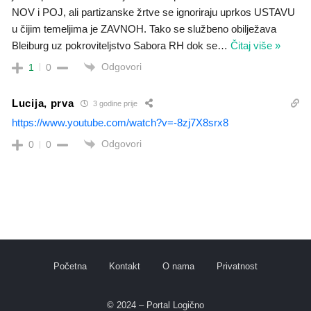
NOV i POJ, ali partizanske žrtve se ignoriraju uprkos USTAVU
u čijim temeljima je ZAVNOH. Tako se službeno obilježava
Bleiburg uz pokroviteljstvo Sabora RH dok se
…
Čitaj više »
Odgovori
1
0
Lucija, prva
3 godine prije
https://www.youtube.com/watch?v=-8zj7X8srx8
Odgovori
0
0
Početna
Kontakt
O nama
Privatnost
© 2024 – Portal Logično