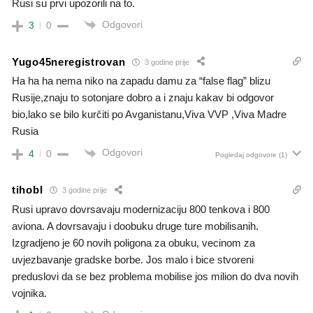
Rusi su prvi upozorili na to.
Odgovori
3
0
Yugo45neregistrovan
3 godine prije
Ha ha ha nema niko na zapadu damu za “false flag” blizu
Rusije,znaju to sotonjare dobro a i znaju kakav bi odgovor
bio,lako se bilo kurčiti po Avganistanu,Viva VVP ,Viva Madre
Rusia
Odgovori
4
0
Pogledaj odgovore
(1)
tihobl
3 godine prije
Rusi upravo dovrsavaju modernizaciju 800 tenkova i 800
aviona. A dovrsavaju i doobuku druge ture mobilisanih.
Izgradjeno je 60 novih poligona za obuku, vecinom za
uvjezbavanje gradske borbe. Jos malo i bice stvoreni
preduslovi da se bez problema mobilise jos milion do dva novih
vojnika.