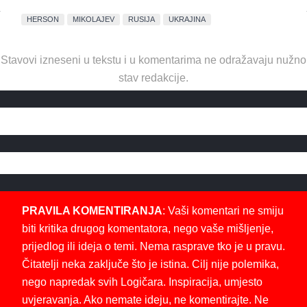
HERSON
MIKOLAJEV
RUSIJA
UKRAJINA
Stavovi izneseni u tekstu i u komentarima ne odražavaju nužno
stav redakcije.
PRAVILA KOMENTIRANJA
: Vaši komentari ne smiju
biti kritika drugog komentatora, nego vaše mišljenje,
prijedlog ili ideja o temi. Nema rasprave tko je u pravu.
Čitatelji neka zaključe što je istina. Cilj nije polemika,
nego napredak svih Logičara. Inspiracija, umjesto
uvjeravanja. Ako nemate ideju, ne komentirajte. Ne