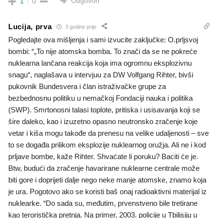
Odgovori
1
0
Lucija, prva
3 godine prije
Pogledajte ova mišljenja i sami izvucite zaključke: O.prljsvoj
bombi: “„To nije atomska bomba. To znači da se ne pokreće
nuklearna lančana reakcija koja ima ogromnu eksplozivnu
snagu“, naglašava u intervjuu za DW Volfgang Rihter, bivši
pukovnik Bundesvera i član istraživačke grupe za
bezbednosnu politiku u nemačkoj Fondaciji nauka i politika
(SWP). Smrtonosni talasi toplote, pritiska i usisavanja koji se
šire daleko, kao i izuzetno opasno neutronsko zračenje koje
vetar i kiša mogu takođe da prenesu na velike udaljenosti – sve
to se događa prilikom eksplozije nuklearnog oružja. Ali ne i kod
prljave bombe, kaže Rihter. Shvaćate li poruku? Baciti će je.
Btw, budući da zračenje havarirane nuklearne centrale može
biti gore i doprijeti dalje nego neke manje atomske, znamo koja
je ura. Pogotovo ako se koristi baš onaj radioaktivni materijal iz
nuklearke. “Do sada su, međutim, prvenstveno bile tretirane
kao teroristička pretnja. Na primer, 2003. policije u Tbilisiju u