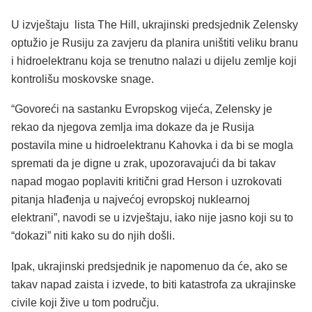
U izvještaju lista The Hill, ukrajinski predsjednik Zelensky
optužio je Rusiju za zavjeru da planira uništiti veliku branu
i hidroelektranu koja se trenutno nalazi u dijelu zemlje koji
kontrolišu moskovske snage.
“Govoreći na sastanku Evropskog vijeća, Zelensky je
rekao da njegova zemlja ima dokaze da je Rusija
postavila mine u hidroelektranu Kahovka i da bi se mogla
spremati da je digne u zrak, upozoravajući da bi takav
napad mogao poplaviti kritični grad Herson i uzrokovati
pitanja hlađenja u najvećoj evropskoj nuklearnoj
elektrani”, navodi se u izvještaju, iako nije jasno koji su to
“dokazi” niti kako su do njih došli.
Ipak, ukrajinski predsjednik je napomenuo da će, ako se
takav napad zaista i izvede, to biti katastrofa za ukrajinske
civile koji žive u tom području.