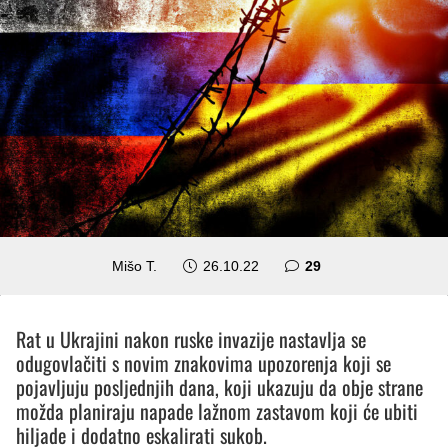
komentara
Mišo T.
26.10.22
29
Rat u Ukrajini nakon ruske invazije nastavlja se
odugovlačiti s novim znakovima upozorenja koji se
pojavljuju posljednjih dana, koji ukazuju da obje strane
možda planiraju napade lažnom zastavom koji će ubiti
hiljade i dodatno eskalirati sukob.