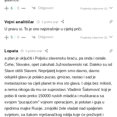
Odgovori
6
0
Pogledaj odgovore
(1)
Vojni analitičar
3 godine prije
U pravu si. To je ono najstrašnije u cijeloj priči.
Odgovori
5
0
Pogledaj odgovore
(2)
Lopata
3 godine prije
a plan je uključiti i Poljsku slavensku braću, pa onda i ostale.
Čehe, Slovake, opet zakuhati Južnoslavenski rat. Daleko su od
Slave otišli Slaveni. Neprijatelj kojem smo davno, davno
odsjekli glavu je polako puzao, gmizao, rastao i sad je
metastazirao na cijeli planet te ima sto glava. I ubija bez milosti,
a nema nikoga da mu se suprostavi. Vladimir Šalomović koji je
pobio ili ranio preko 150000 ruskih mladića i muškaraca sa
svojom “puzajućom” vojnom operacijom, je polutan i guja u
njedrima majke Rusije. zmijoliki žele vladati nad spaljenim
svijetom, sa šakom mješanačkog roblja koje će preživjeti i