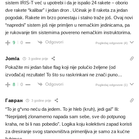
sistem IRIS-T već u upotrebi i da je ispalio 24 rakete – oborio
dve rakete “kalibar” i jedan dron . Učinak je 8 raketa za jedan
pogodak. Rakete im brzo ponestaju i stalno traže još. Ovaj novi
“napredni” sistem još nije primljen u nemačkim jedinicama, pa
je rukovanje tim sistemima povereno nemačkim instruktorima.
Odgovori
9
0
Pogledaj odgovore
(4)
Jomla
3 godine prije
Pokažite mi jedan false flag koji nije polučio željene (od
izvođača) rezultate! To što su raskrinkani ne znači puno…
Odgovori
8
0
Pogledaj odgovore
(1)
Гавран
3 godine prije
“To je g*vno neću da jedem. To je hleb (kruh), jedi ga!” Ili:
“Neprijatelj zlonamerno napada sam sebe, sve do potpunog
kraha, ne bi li nas pobedio”. Logika koju kolektivni zapad koristi
za dresiranje svog stanovništva primenljiva је samo za kućne
ljubimce.