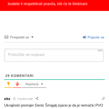
budete li respektirali pravila, biti će te blokirani.
Pretplatiti se
Prijavite se
3000
29
KOMENTARI
Najstariji
eks
3 godine prije
Ukrajinski premijer Denis Šmigalj izjavio je da je nemački PVO