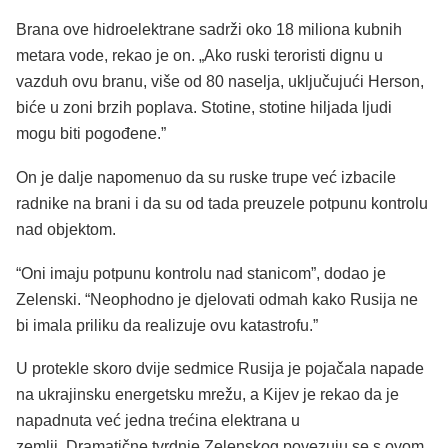
Brana ove hidroelektrane sadrži oko 18 miliona kubnih
metara vode, rekao je on. „Ako ruski teroristi dignu u
vazduh ovu branu, više od 80 naselja, uključujući Herson,
biće u zoni brzih poplava. Stotine, stotine hiljada ljudi
mogu biti pogođene.”
On je dalje napomenuo da su ruske trupe već izbacile
radnike na brani i da su od tada preuzele potpunu kontrolu
nad objektom.
“Oni imaju potpunu kontrolu nad stanicom”, dodao je
Zelenski. “Neophodno je djelovati odmah kako Rusija ne
bi imala priliku da realizuje ovu katastrofu.”
U protekle skoro dvije sedmice Rusija je pojačala napade
na ukrajinsku energetsku mrežu, a Kijev je rekao da je
napadnuta već jedna trećina elektrana u
zemlji. Dramatične tvrdnje Zelenskog povezuju se s ovom