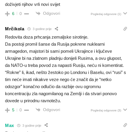
doživjeti njihov vrli novi svijet
Odgovori
6
0
Pogledaj odgovore
(1)
Mrčikola
3 godine prije
Redovita doza prhcanja zemaljske sirotinje.
Da postoji promil šanse da Rusija pokrene nuklearni
armagedon, majstori bi sami pomeli Ukrajince i ključeve
Ukrajine bi na zlatnom pladnju donijeli Rusima, a ovu glupost,
da NATO-u treba povod za napasti Rusiju, neću ni komentirat.
“Rokne” li, ikad, nešto žestoko po Londonu i Baselu, ovi “rusi” s
tim neće imati nikakve veze nego će značit da je “netko
odozgor” konačno odlučio da razbije ovu ogromnu
koncentraciju zla nagomilanog na Zemlji i da stvari ponovo
dovede u prirodnu ravnotežu.
Odgovori
5
0
Pogledaj odgovore
(3)
Max
3 godine prije