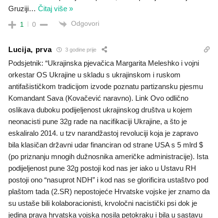
Gruziji
…
Čitaj više »
Odgovori
1
0
Lucija, prva
3 godine prije
Podsjetnik: “Ukrajinska pjevačica Margarita Meleshko i vojni
orkestar OS Ukrajine u skladu s ukrajinskom i ruskom
antifašističkom tradicijom izvode poznatu partizansku pjesmu
Komandant Sava (Kovačević naravno). Link Ovo odlično
oslikava duboku podijeljenost ukrajinskog društva u kojem
neonacisti pune 32g rade na nacifikaciji Ukrajine, a što je
eskaliralo 2014. u tzv narandžastoj revoluciji koja je zapravo
bila klasičan državni udar financiran od strane USA s 5 mlrd $
(po priznanju mnogih dužnosnika američke administracije). Ista
podijeljenost pune 32g postoji kod nas jer iako u Ustavu RH
postoji ono “nasuprot NDH” i kod nas se glorificira ustaštvo pod
plaštom tada (2.SR) nepostojeće Hrvatske vojske jer znamo da
su ustaše bili kolaboracionisti, krvoločni nacistički psi dok je
jedina prava hrvatska vojska nosila petokraku i bila u sastavu