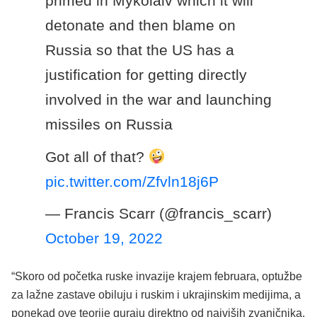
primed in Mykolaiv which it will
detonate and then blame on
Russia so that the US has a
justification for getting directly
involved in the war and launching
missiles on Russia
Got all of that?
pic.twitter.com/Zfvln18j6P
— Francis Scarr (@francis_scarr)
October 19, 2022
“Skoro od početka ruske invazije krajem februara, optužbe
za lažne zastave obiluju i ruskim i ukrajinskim medijima, a
ponekad ove teorije guraju direktno od najviših zvaničnika.