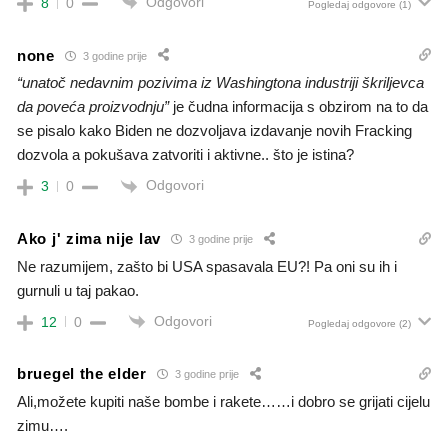
Odgovori
8
0
Pogledaj odgovore
(1)
none
3 godine prije
“unatoč nedavnim pozivima iz Washingtona industriji škriljevca
da poveća proizvodnju”
je čudna informacija s obzirom na to da
se pisalo kako Biden ne dozvoljava izdavanje novih Fracking
dozvola a pokušava zatvoriti i aktivne.. što je istina?
Odgovori
3
0
Ako j' zima nije lav
3 godine prije
Ne razumijem, zašto bi USA spasavala EU?! Pa oni su ih i
gurnuli u taj pakao.
Odgovori
12
0
Pogledaj odgovore
(2)
bruegel the elder
3 godine prije
Ali,možete kupiti naše bombe i rakete……i dobro se grijati cijelu
zimu….