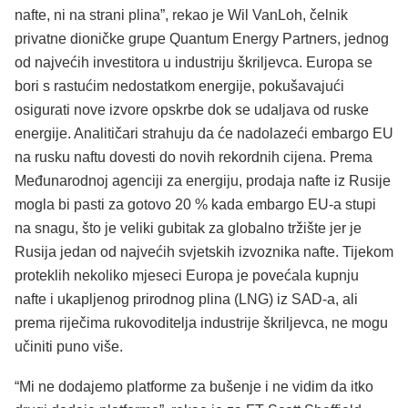
nafte, ni na strani plina”, rekao je Wil VanLoh, čelnik
privatne dioničke grupe Quantum Energy Partners, jednog
od najvećih investitora u industriju škriljevca. Europa se
bori s rastućim nedostatkom energije, pokušavajući
osigurati nove izvore opskrbe dok se udaljava od ruske
energije. Analitičari strahuju da će nadolazeći embargo EU
na rusku naftu dovesti do novih rekordnih cijena. Prema
Međunarodnoj agenciji za energiju, prodaja nafte iz Rusije
mogla bi pasti za gotovo 20 % kada embargo EU-a stupi
na snagu, što je veliki gubitak za globalno tržište jer je
Rusija jedan od najvećih svjetskih izvoznika nafte. Tijekom
proteklih nekoliko mjeseci Europa je povećala kupnju
nafte i ukapljenog prirodnog plina (LNG) iz SAD-a, ali
prema riječima rukovoditelja industrije škriljevca, ne mogu
učiniti puno više.
“Mi ne dodajemo platforme za bušenje i ne vidim da itko