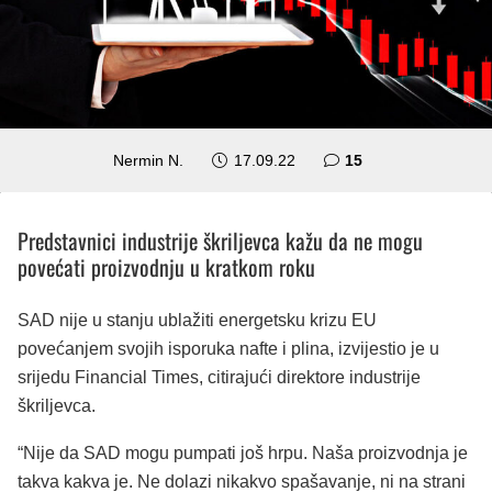
komentara
Nermin N.
17.09.22
15
Predstavnici industrije škriljevca kažu da ne mogu
povećati proizvodnju u kratkom roku
SAD nije u stanju ublažiti energetsku krizu EU
povećanjem svojih isporuka nafte i plina, izvijestio je u
srijedu Financial Times, citirajući direktore industrije
škriljevca.
“Nije da SAD mogu pumpati još hrpu. Naša proizvodnja je
takva kakva je. Ne dolazi nikakvo spašavanje, ni na strani