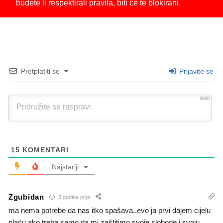
budete li respektirali pravila, biti će te blokirani.
Pretplatiti se
Prijavite se
3000
15
KOMENTARI
Najstariji
Zgubidan
3 godine prije
ma nema potrebe da nas itko spašava..evo ja prvi dajem cijelu
plaću ako treba samo da mi zaštitimo svoje slobode i svoju