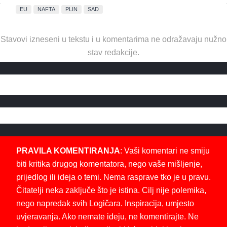
EU
NAFTA
PLIN
SAD
Stavovi izneseni u tekstu i u komentarima ne odražavaju nužno
stav redakcije.
PRAVILA KOMENTIRANJA
: Vaši komentari ne smiju
biti kritika drugog komentatora, nego vaše mišljenje,
prijedlog ili ideja o temi. Nema rasprave tko je u pravu.
Čitatelji neka zaključe što je istina. Cilj nije polemika,
nego napredak svih Logičara. Inspiracija, umjesto
uvjeravanja. Ako nemate ideju, ne komentirajte. Ne