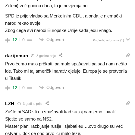
Zeleni) već godinu dana, to je nevjerojatno.
SPD je prije vladao sa Merkelinim CDU, a onda je njemački
narod rekao svoje.
Zbog čega svi narodi Europske Unije sada jedu vnago.
Odgovori
12
0
Pogledaj odgovore
(1)
darijoman
3 godine prije
Prvo ćemo malo prčkati, pa malo spašavati pa sad nam nešto
ide. Tako mi taj američki narativ djeluje. Europa je se pretvorila
u Titanik
Odgovori
12
0
LZN
3 godine prije
Zašto bi SADisti eu spašavali kad su joj namjerno i uvalili…..
Sjetite se samo na NS2.
Master plan: razbijanje rusije i sjebati eu….ovo drugo su već
ostvarili. dok će ono prvo ići malo teže.