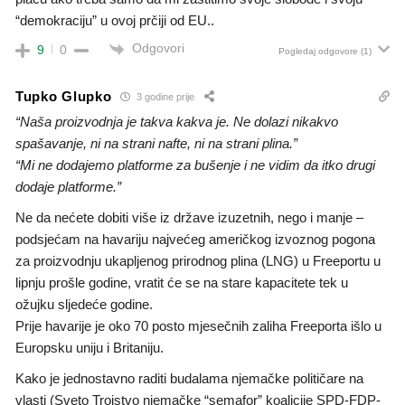
“demokraciju” u ovoj prčiji od EU..
Odgovori
9
0
Pogledaj odgovore
(1)
Tupko Glupko
3 godine prije
“Naša proizvodnja je takva kakva je. Ne dolazi nikakvo
spašavanje, ni na strani nafte, ni na strani plina.”
“Mi ne dodajemo platforme za bušenje i ne vidim da itko drugi
dodaje platforme.”
Ne da nećete dobiti više iz države izuzetnih, nego i manje –
podsjećam na havariju
najvećeg američkog izvoznog pogona
za proizvodnju ukapljenog prirodnog plina (LNG) u Freeportu u
lipnju prošle godine, vratit će se na stare kapacitete tek u
ožujku sljedeće godine.
Prije havarije je oko 70 posto mjesečnih zaliha Freeporta išlo u
Europsku uniju i Britaniju.
Kako je jednostavno raditi budalama njemačke političare na
vlasti (Sveto Trojstvo njemačke “semafor” koalicije SPD-FDP-