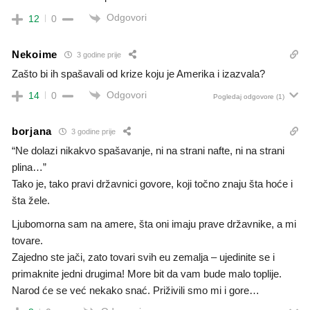
Odgovori
12
0
Nekoime
3 godine prije
Zašto bi ih spašavali od krize koju je Amerika i izazvala?
Odgovori
14
0
Pogledaj odgovore
(1)
borjana
3 godine prije
“Ne dolazi nikakvo spašavanje, ni na strani nafte, ni na strani
plina…”
Tako je, tako pravi državnici govore, koji točno znaju šta hoće i
šta žele.
Ljubomorna sam na amere, šta oni imaju prave državnike, a mi
tovare.
Zajedno ste jači, zato tovari svih eu zemalja – ujedinite se i
primaknite jedni drugima! More bit da vam bude malo toplije.
Narod će se već nekako snać. Priživili smo mi i gore…