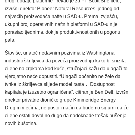
drugi dodaje platforme”, rekao je za FT Scott Sheffield,
izvršni direktor Pioneer Natural Resources, jednog od
najvećih proizvođača nafte u SAD-u. Prema izvješću,
ukupni broj operativnih naftnih platformi u SAD-u nije
porastao tjednima, dok je produktivnost onih u pogonu
pala.
Štoviše, unatoč nedavnim pozivima iz Washingtona
industriji škriljevca da poveća proizvodnju kako bi snizila
cijene na crpkama kod kuće, stručnjaci kažu da ulagači to
vjerojatno neće dopustiti. “Ulagači općenito ne žele da
tvrtke iz škriljevca slijede model rasta… Dostupnost
kapitala je izuzetno ograničena”, citiran je Ben Dell, izvršni
direktor privatne dioničke grupe Kimmeridge Energy.
Drugim riječima, ne postoji način da budemo sigurni da će
cijene ostati dovoljno dugo da nadoknade trošak bušenja
novih bušotina.