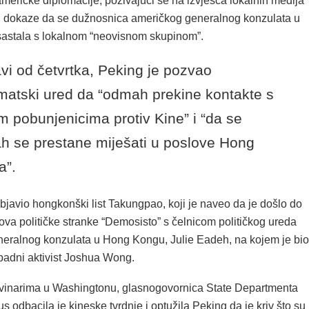
meričke diplomacije, pozivajući se na izvješća lokalnih medija
ili dokaze da se dužnosnica američkog generalnog konzulata u
astala s lokalnom “neovisnom skupinom”.
avi od četvrtka, Peking je pozvao
matski ured da “odmah prekine kontakte s
m pobunjenicima protiv Kine” i “da se
 se prestane miješati u poslove Hong
a”.
 objavio hongkonški list Takungpao, koji je naveo da je došlo do
ova političke stranke “Demosisto” s čelnicom političkog ureda
eralnog konzulata u Hong Kongu, Julie Eadeh, na kojem je bio
padni aktivist Joshua Wong.
vinarima u Washingtonu, glasnogovornica State Departmenta
 odbacila je kineske tvrdnje i optužila Peking da je kriv što su