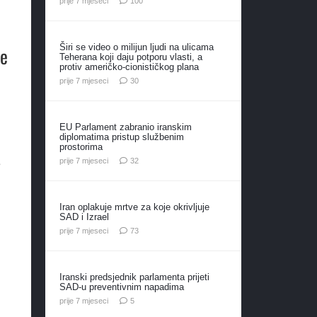
prije 7 mjeseci
100
Širi se video o milijun ljudi na ulicama
je
Teherana koji daju potporu vlasti, a
protiv američko-cionističkog plana
komentara
prije 7 mjeseci
30
EU Parlament zabranio iranskim
diplomatima pristup službenim
prostorima
komentara
prije 7 mjeseci
32
e
Iran oplakuje mrtve za koje okrivljuje
SAD i Izrael
komentara
prije 7 mjeseci
73
Iranski predsjednik parlamenta prijeti
SAD-u preventivnim napadima
komentara
prije 7 mjeseci
5