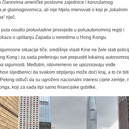
i s članovima američke poslovne zajednice i konzularnog
a je glasnogovornica, ali nije htjela imenovati o koji je „lokalnim
“ riječ.
 puta osudio protuvladine prosvjede u poluautonomnoj regiji i
 dokaza o uplitanju Zapada u neredima u Hong Kongu.
gurnosne situacije tiče, središnje vlasti Kine ne žele slati polici
ong Kong i za sada preferiraju sve prepustiti lokalnoj autonomno
ma sigurnosti. Međutim, istovremeno se upozoravaju vođe
ihovi sljedbenici da svakom strpljenju može doći kraj, a to će biti
Peking odluči da su ugroženi nacionalni interesi cijele zemlje, 
ga, koji za sada trpi samo financijske gubitke.