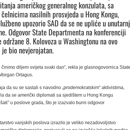
pitanja američkog generalnog konzulata, sa
 čelnicima nasilnih prosvjeda u Hong Kongu,
službeno upozorio SAD da se ne upliće u unutarn
ne. Odgovor State Departmenta na konferenciji
e održane 8. Kolovoza u Washingtonu na ovo
 je bio nevjerojatan.
o činimo diljem svijeta svaki dan“, rekla je glasnogovornica Stat
Morgan Ortagus.
ja da su se sastali s navodno „prodemokratskim“ aktivistima,
žila da se američki diplomati sa sjedištem u Hong Kongu
šati” u poslove grada, što je izazvalo burni odgovor
arstvo vanjskih poslova izrazilo je veliko nezadovoljstvo