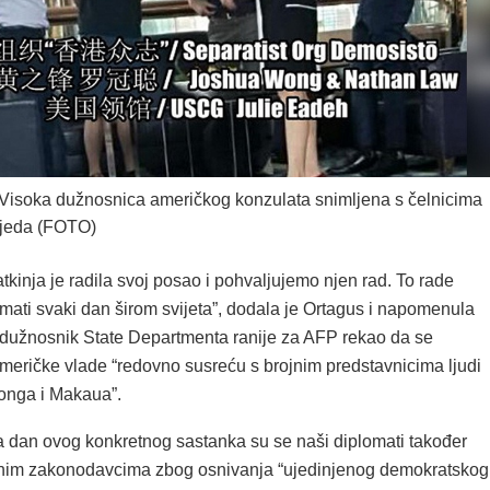
isoka dužnosnica američkog konzulata snimljena s čelnicima
vjeda (FOTO)
kinja je radila svoj posao i pohvaljujemo njen rad. To rade
mati svaki dan širom svijeta”, dodala je Ortagus i napomenula
 dužnosnik State Departmenta ranije za AFP rekao da se
američke vlade “redovno susreću s brojnim predstavnicima ljudi
onga i Makaua”.
na dan ovog konkretnog sastanka su se naši diplomati također
alnim zakonodavcima zbog osnivanja “ujedinjenog demokratskog