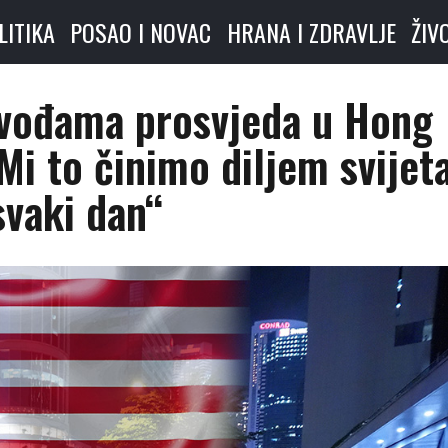
LITIKA
POSAO I NOVAC
HRANA I ZDRAVLJE
ŽIV
vođama prosvjeda u Hong
Mi to činimo diljem svijet
svaki dan“