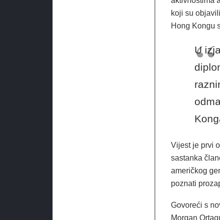
aktivnostima a
koji su objav
Hong Kongu s
U izj
diplo
razni
odmah
Kong
Vijest je prvi
sastanka član
američkog gen
poznati proza
Govoreći s no
Morgan Ortagus