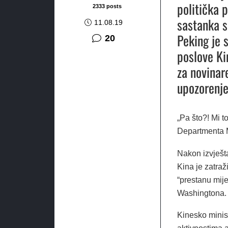
politička 
2333 posts
sastanka s
11.08.19
Peking je 
komentara
20
poslove Ki
za novinar
upozorenje
„Pa što?! Mi t
Departmenta 
Nakon izvješta
Kina je zatra
“prestanu mije
Washingtona.
Kinesko minist