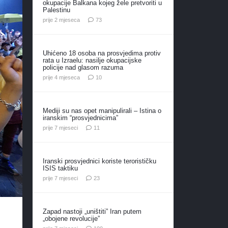
okupacije Balkana kojeg žele pretvoriti u
Palestinu
komentara
prije 2 mjeseca
73
Uhićeno 18 osoba na prosvjedima protiv
rata u Izraelu: nasilje okupacijske
policije nad glasom razuma
komentara
prije 4 mjeseca
10
Mediji su nas opet manipulirali – Istina o
iranskim “prosvjednicima”
komentara
prije 7 mjeseci
11
Iranski prosvjednici koriste terorističku
ISIS taktiku
komentara
prije 7 mjeseci
23
Zapad nastoji „uništiti” Iran putem
„obojene revolucije”
komentara