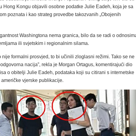
i u Hong Kongu objavili osobne podatke Julie Eadeh, koja je sa
om poznata i kao strateg provedbe takozvanih „Obojenih
ogantnost Washingtona nema granica, bilo da se radi o odnosim
mljama ili svjetskim i regionalnim silama.
 nije formalni prosvjed, to bi učinili zloglasni režimi. Tako se ne
odgovorna nacija”, rekla je Morgan Ortagus, komentirajući dio
sa o obitelji Julie Eadeh, podataka koji su citirani s internetske
 američke vjerske publikacije.