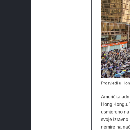
Prosvjedi u Ho
Američka admi
Hong Kongu. W
usmjereno na 
svoje izravno
nemire na nači