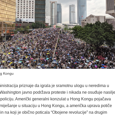
ng Kongu
nistracija priznaje da igrala je sramotnu ulogu u neredima u
ashington javno podržava proteste i nikada ne osuđuje nasilj
policiju. Američki generalni konzulat u Hong Kongu pojačava
 miješanje u situaciju u Hong Kongu, a američka uprava potiče
n na koji je obično poticala “Obojene revolucije” na drugim