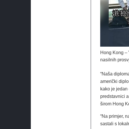
Hong Kong – V
nasilnih pros
“Naša diplomat
američki diplo
kako je jedan
predstavnici 
širom Hong K
“Na primjer, 
sastali s lok