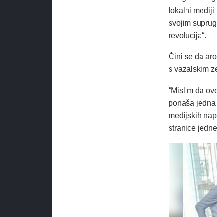
lokalni medij
svojim suprug
revolucija“.
Čini se da ar
s vazalskim ze
“Mislim da ovo
ponaša jedna 
medijskih napi
stranice jedne