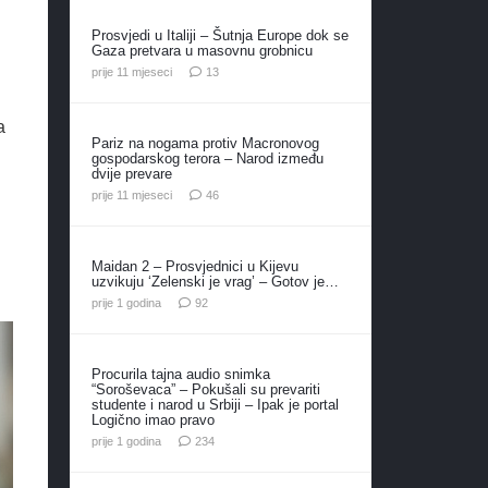
Prosvjedi u Italiji – Šutnja Europe dok se
Gaza pretvara u masovnu grobnicu
komentara
prije 11 mjeseci
13
a
Pariz na nogama protiv Macronovog
gospodarskog terora – Narod između
dvije prevare
komentara
prije 11 mjeseci
46
Maidan 2 – Prosvjednici u Kijevu
uzvikuju ‘Zelenski je vrag’ – Gotov je…
komentara
prije 1 godina
92
Procurila tajna audio snimka
“Soroševaca” – Pokušali su prevariti
studente i narod u Srbiji – Ipak je portal
Logično imao pravo
komentara
prije 1 godina
234