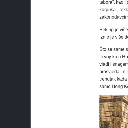
tabora”, kao 
korpusa”, rekl
zakonodavcima
Peking je više
iznio je više
Što se same si
ili vojsku u H
vladi i snaga
prosvjeda i nj
trenutak kada 
samo Hong Kon