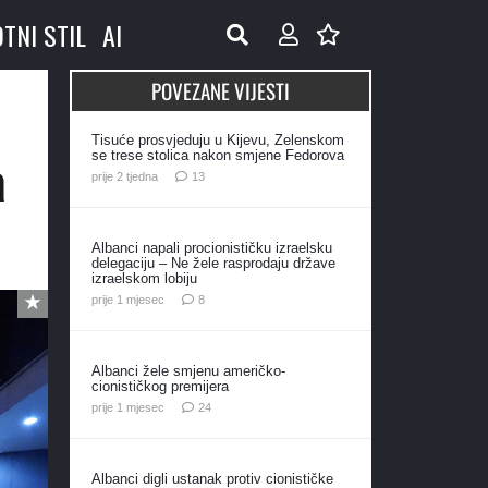
OTNI STIL
AI
POVEZANE VIJESTI
Tisuće prosvjeduju u Kijevu, Zelenskom
a
se trese stolica nakon smjene Fedorova
komentara
prije 2 tjedna
13
Albanci napali procionističku izraelsku
delegaciju – Ne žele rasprodaju države
izraelskom lobiju
komentara
prije 1 mjesec
8
Albanci žele smjenu američko-
cionističkog premijera
komentara
prije 1 mjesec
24
Albanci digli ustanak protiv cionističke