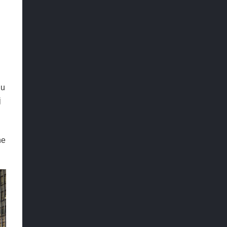
ju
j
ne