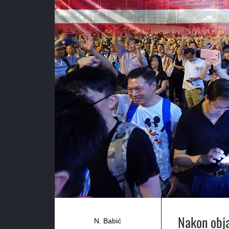
Nakon objav
N. Babić