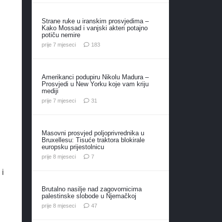
Strane ruke u iranskim prosvjedima –
Kako Mossad i vanjski akteri potajno
potiču nemire
komentara
prije 7 mjeseci
183
Amerikanci podupiru Nikolu Madura –
Prosvjedi u New Yorku koje vam kriju
mediji
komentar
prije 7 mjeseci
31
Masovni prosvjed poljoprivrednika u
Bruxellesu: Tisuće traktora blokirale
europsku prijestolnicu
komentara
prije 8 mjeseci
7
 i
Brutalno nasilje nad zagovornicima
palestinske slobode u Njemačkoj
komentara
prije 8 mjeseci
47