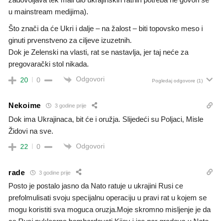
u mainstream medijima).
Što znači da će Ukri i dalje – na žalost – biti topovsko meso i
ginuti prvenstveno za ciljeve izuzetnih.
Dok je Zelenski na vlasti, rat se nastavlja, jer taj neće za
pregovarački stol nikada.
Odgovori
20
0
Pogledaj odgovore
(1)
Nekoime
3 godine prije
Dok ima Ukrajinaca, bit će i oružja. Slijedeći su Poljaci, Misle
Židovi na sve.
Odgovori
22
0
rade
3 godine prije
Posto je postalo jasno da Nato ratuje u ukrajini Rusi ce
prefolmulisati svoju specijalnu operaciju u pravi rat u kojem se
mogu koristiti sva moguca oruzja.Moje skromno misljenje je da