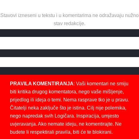
Stavovi izneseni u tekstu i u komentarima ne odražavaju nužno
stav redakcije.
PRAVILA KOMENTIRANJA
: Vaši komentari ne smiju
biti kritika drugog komentatora, nego vaše mišljenje,
prijedlog ili ideja o temi. Nema rasprave tko je u pravu.
Čitatelji neka zaključe što je istina. Cilj nije polemika,
nego napredak svih Logičara. Inspiracija, umjesto
uvjeravanja. Ako nemate ideju, ne komentirajte. Ne
budete li respektirali pravila, biti će te blokirani.