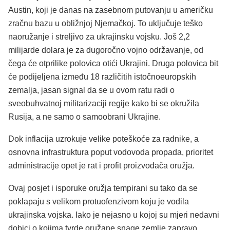
Austin, koji je danas na zasebnom putovanju u američku
zračnu bazu u obližnjoj Njemačkoj. To uključuje teško
naoružanje i streljivo za ukrajinsku vojsku. Još 2,2
milijarde dolara je za dugoročno vojno održavanje, od
čega će otprilike polovica otići Ukrajini. Druga polovica bit
će podijeljena između 18 različitih istočnoeuropskih
zemalja, jasan signal da se u ovom ratu radi o
sveobuhvatnoj militarizaciji regije kako bi se okružila
Rusija, a ne samo o samoobrani Ukrajine.
Dok inflacija uzrokuje velike poteškoće za radnike, a
osnovna infrastruktura poput vodovoda propada, prioritet
administracije opet je rat i profit proizvođača oružja.
Ovaj posjet i isporuke oružja tempirani su tako da se
poklapaju s velikom protuofenzivom koju je vodila
ukrajinska vojska. Iako je nejasno u kojoj su mjeri nedavni
dobici o kojima tvrde oružane snage zemlje zapravo