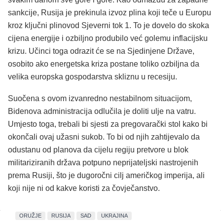
sankcije, Rusija je prekinula izvoz plina koji teče u Europu
kroz ključni plinovod Sjeverni tok 1. To je dovelo do skoka
cijena energije i ozbiljno produbilo već golemu inflacijsku
krizu. Učinci toga odrazit će se na Sjedinjene Države,
osobito ako energetska kriza postane toliko ozbiljna da
velika europska gospodarstva skliznu u recesiju.
Suočena s ovom izvanredno nestabilnom situacijom,
Bidenova administracija odlučila je doliti ulje na vatru.
Umjesto toga, trebali bi sjesti za pregovarački stol kako bi
okončali ovaj užasni sukob. To bi od njih zahtijevalo da
odustanu od planova da cijelu regiju pretvore u blok
militariziranih država potpuno neprijateljski nastrojenih
prema Rusiji, što je dugoročni cilj američkog imperija, ali
koji nije ni od kakve koristi za čovječanstvo.
ORUŽJE
RUSIJA
SAD
UKRAJINA