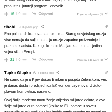
propustaju jutarnji program i dnevnik.
Odgovori
15
0
Pogledaj odgovore
(1)
tihobl
3 godine prije
Eno polupanih krabova na snimcima. Starog sovjetskog oruzja
vise nemaju da salju, pa salju oruzje zapadne proizvodnje i
prazne skladista. Kako je krenulo Madjarska ce ostati jedina
vojna sila u Evropi.
Odgovori
21
0
Pogledaj odgovore
(3)
Tupko Glupko
3 godine prije
Ne samo da je u Kijev došao Blinken u posjetu Zelenskom, već
je danas došla i predsjednica EK von der Leyenova. U žuto-
plavom kompletiću, naravno.
Ovaj šalje moderno naoružanje vrijedno milijarde dolara, a ova
šalje milijarde eura pomoći (koliko ta EU pomoć u novcu
zadovoljava tek mali dio ukrajinskih ratnih potreba ne govori se