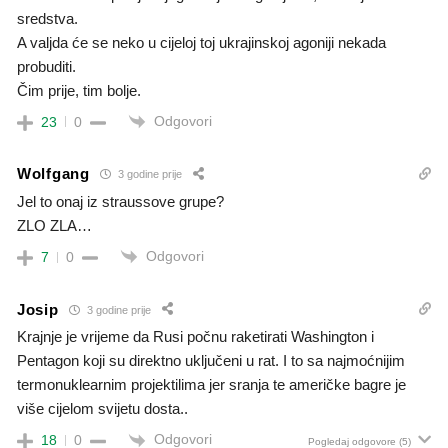
sredstva.
A valjda će se neko u cijeloj toj ukrajinskoj agoniji nekada
probuditi.
Čim prije, tim bolje.
Odgovori
23
0
Wolfgang
3 godine prije
Jel to onaj iz straussove grupe?
ZLO ZLA…
Odgovori
7
0
Josip
3 godine prije
Krajnje je vrijeme da Rusi počnu raketirati Washington i
Pentagon koji su direktno uključeni u rat. I to sa najmoćnijim
termonuklearnim projektilima jer sranja te američke bagre je
više cijelom svijetu dosta..
Odgovori
18
0
Pogledaj odgovore
(5)