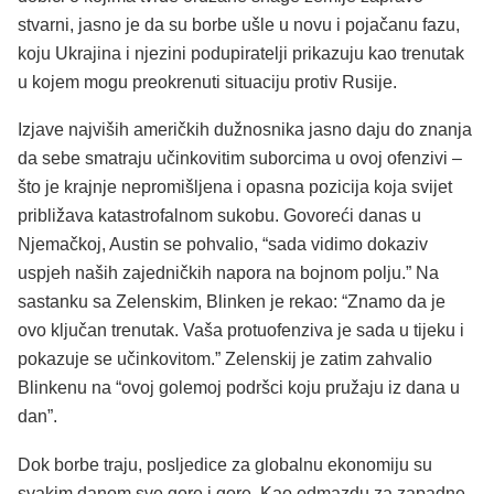
stvarni, jasno je da su borbe ušle u novu i pojačanu fazu,
koju Ukrajina i njezini podupiratelji prikazuju kao trenutak
u kojem mogu preokrenuti situaciju protiv Rusije.
Izjave najviših američkih dužnosnika jasno daju do znanja
da sebe smatraju učinkovitim suborcima u ovoj ofenzivi –
što je krajnje nepromišljena i opasna pozicija koja svijet
približava katastrofalnom sukobu. Govoreći danas u
Njemačkoj, Austin se pohvalio, “sada vidimo dokaziv
uspjeh naših zajedničkih napora na bojnom polju.” Na
sastanku sa Zelenskim, Blinken je rekao: “Znamo da je
ovo ključan trenutak. Vaša protuofenziva je sada u tijeku i
pokazuje se učinkovitom.” Zelenskij je zatim zahvalio
Blinkenu na “ovoj golemoj podršci koju pružaju iz dana u
dan”.
Dok borbe traju, posljedice za globalnu ekonomiju su
svakim danom sve gore i gore. Kao odmazdu za zapadne