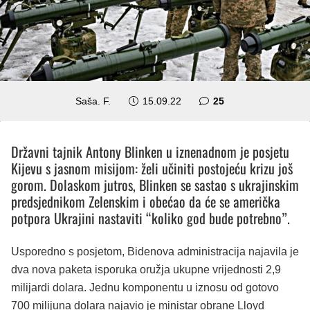
komentara
Saša. F.
15.09.22
25
Državni tajnik Antony Blinken u iznenadnom je posjetu
Kijevu s jasnom misijom: želi učiniti postojeću krizu još
gorom. Dolaskom jutros, Blinken se sastao s ukrajinskim
predsjednikom Zelenskim i obećao da će se američka
potpora Ukrajini nastaviti “koliko god bude potrebno”.
Usporedno s posjetom, Bidenova administracija najavila je
dva nova paketa isporuka oružja ukupne vrijednosti 2,9
milijardi dolara. Jednu komponentu u iznosu od gotovo
700 milijuna dolara najavio je ministar obrane Lloyd