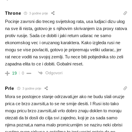
Throne
3 godine prije
Pocinje zavrsni dio treceg svijetskog rata, usa ludjaci dizu ulog
na sve ili nista, gotovo je s njihovim skrivanjem iza proxy ratova
protiv rusije. Sada ce dobiti i jaki return udarac ne samo
ekonomskog vec i oruzanog karaktera. Kako izgleda rusi ne
mogu se vise povlaciti, gotovo je pripremaju veliki udarac, jer
rat nece voditi na svojoj zemlji. Tu nece biti pobjednika sto zeli
zapadna elita to ce i dobiti. Gobalni reset.
Odgovori
19
0
Prle
3 godine prije
Mora se postojece stanje odrzavati,jer ako ne budu slali oruzje
prica ce brzo zavrsiti,a to se ne smije desiti. I Rusi isto tako
mogu pricu brzo zavrsiti,ali vrlo dobro znaju doklen to moraju
otezati da bi dosli do cilja svi zajedno, koji je za sada samo
njima poznat,a nama malo promicurnijim se naziru neki obrisi
sustine ovog cirkusa,a ostalima,to jest vecini,ostaje da ne