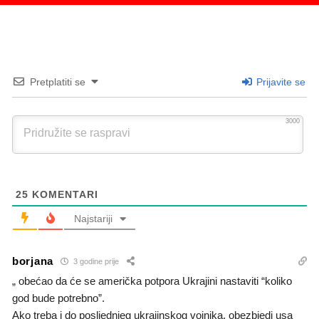
Pretplatiti se
Prijavite se
3000
25
KOMENTARI
Najstariji
borjana
3 godine prije
„ obećao da će se američka potpora Ukrajini nastaviti “koliko
god bude potrebno”.
Ako treba i do posljednjeg ukrajinskog vojnika, obezbjedi usa