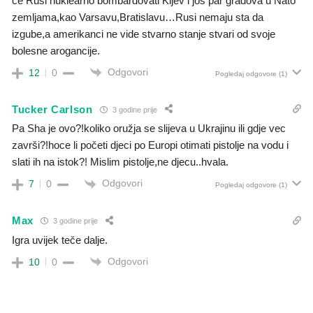
ce Rusi nuklearno bombardovati Kijev i jos par gradova u Nato
zemljama,kao Varsavu,Bratislavu…Rusi nemaju sta da
izgube,a amerikanci ne vide stvarno stanje stvari od svoje
bolesne arogancije.
Odgovori
12
0
Pogledaj odgovore
(1)
Tucker Carlson
3 godine prije
Pa Sha je ovo?!koliko oružja se slijeva u Ukrajinu ili gdje vec
završi?!hoce li početi djeci po Europi otimati pistolje na vodu i
slati ih na istok?! Mislim pistolje,ne djecu..hvala.
Odgovori
7
0
Pogledaj odgovore
(1)
Max
3 godine prije
Igra uvijek teče dalje.
Odgovori
10
0