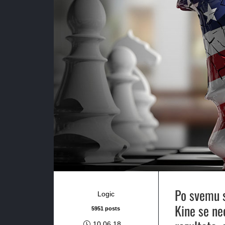
Po svemu s
Logic
Kine se ne
5951 posts
10.06.18