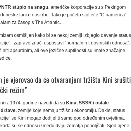
NTR stupio na snagu
, američke korporacije su s Pekingom
i kineske lance opskrbe. Tako je počelo stoljeće “Cinamerica”,
alam za časopis The Atlantic.
izam osmišljen kako bi se nekoj zemlji izbjeglo davanje statu
cije” i zapravo znači uspostavi “normalnih trgovinskih odnosa”.
niti apsurdnim, ali ove jezične suptilnosti su imale značajne
edice.
 je vjerovao da će otvaranjem tržišta Kini srušiti
čki režim”
ini iz 1974. godine navodi da su
Kina, SSSR i ostale
e države,
zemlje koje nemaju tržišnu ekonomiju. Dakle, status
acije” se Kini mogao dodijeliti samo pod određenim uvjetima.
 kada su se odnosi između dviju zemalja poboljšali, Sjedinjene