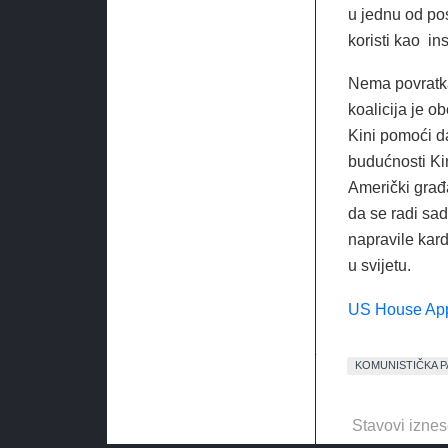
u jednu od pos
koristi kao in
Nema povratka
koalicija je 
Kini pomoći da
budućnosti Kina
Američki građa
da se radi sa
napravile kard
u svijetu.
US House Ap
KOMUNISTIČKA P
Stavovi iznes