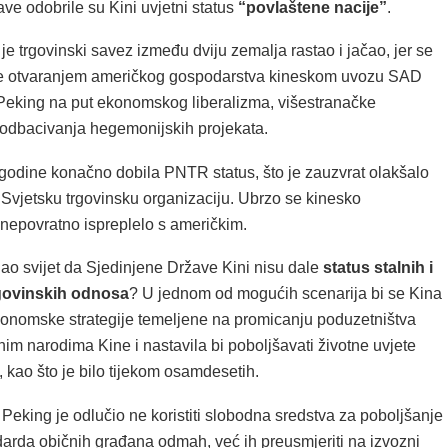
ve odobrile su Kini uvjetni status
“povlaštene nacije”
.
e trgovinski savez između dviju zemalja rastao i jačao, jer se
će otvaranjem američkog gospodarstva kineskom uvozu SAD
 Peking na put ekonomskog liberalizma, višestranačke
 odbacivanja hegemonijskih projekata.
 godine konačno dobila PNTR status, što je zauzvrat olakšalo
 Svjetsku trgovinsku organizaciju. Ubrzo se kinesko
nepovratno ispreplelo s američkim.
dao svijet da Sjedinjene Države Kini nisu dale
status stalnih i
govinskih odnosa
? U jednom od mogućih scenarija bi se Kina
konomske strategije temeljene na promicanju poduzetništva
im narodima Kine i nastavila bi poboljšavati životne uvjete
, kao što je bilo tijekom osamdesetih.
Peking je odlučio ne koristiti slobodna sredstva za poboljšanje
darda običnih građana odmah, već ih preusmjeriti na izvozni