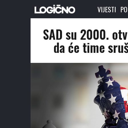
VIJESTI
PO
SAD su 2000. otvo
da će time sruš