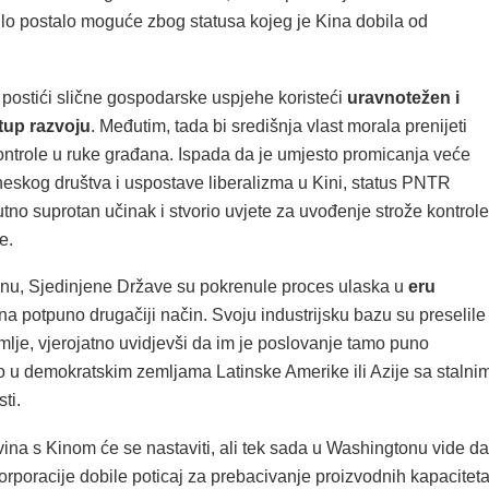
bilo postalo moguće zbog statusa kojeg je Kina dobila od
 postići slične gospodarske uspjehe koristeći
uravnotežen i
tup razvoju
. Međutim, tada bi središnja vlast morala prenijeti
ontrole u ruke građana. Ispada da je umjesto promicanja veće
neskog društva i uspostave liberalizma u Kini, status PNTR
tno suprotan učinak i stvorio uvjete za uvođenje strože kontrole
e.
u, Sjedinjene Države su pokrenule proces ulaska u
eru
na potpuno drugačiji način. Svoju industrijsku bazu su preselile
mlje, vjerojatno uvidjevši da im je poslovanje tamo puno
go u demokratskim zemljama Latinske Amerike ili Azije sa stalni
ti.
ina s Kinom će se nastaviti, ali tek sada u Washingtonu vide da
rporacije dobile poticaj za prebacivanje proizvodnih kapacitet