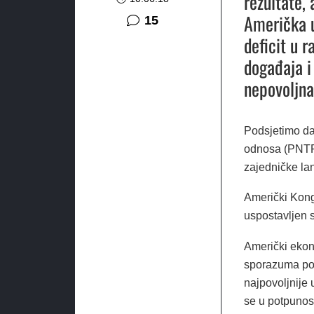
rezultate,
Američka u
komentara
15
deficit u r
događaja i
nepovoljna
Podsjetimo da
odnosa (PNTR)
zajedničke la
Američki Kong
uspostavljen 
Američki ekon
sporazuma pos
najpovoljnije 
se u potpunos