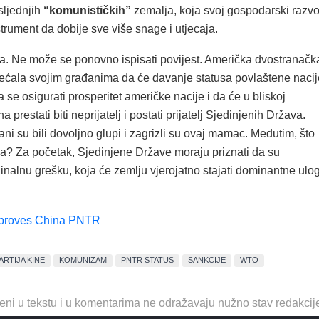
ljednjih
“komunističkih”
zemalja, koja svoj gospodarski razvo
strument da dobije sve više snage i utjecaja.
. Ne može se ponovno ispisati povijest. Američka dvostranačk
obećala svojim građanima da će davanje statusa povlaštene nacij
 se osigurati prosperitet američke nacije i da će u bliskoj
 prestati biti neprijatelj i postati prijatelj Sjedinjenih Država.
ni su bili dovoljno glupi i zagrizli su ovaj mamac. Međutim, što
da? Za početak, Sjedinjene Države moraju priznati da su
inalnu grešku, koja će zemlju vjerojatno stajati dominantne ulo
proves China PNTR
ARTIJA KINE
KOMUNIZAM
PNTR STATUS
SANKCIJE
WTO
eni u tekstu i u komentarima ne odražavaju nužno stav redakcij