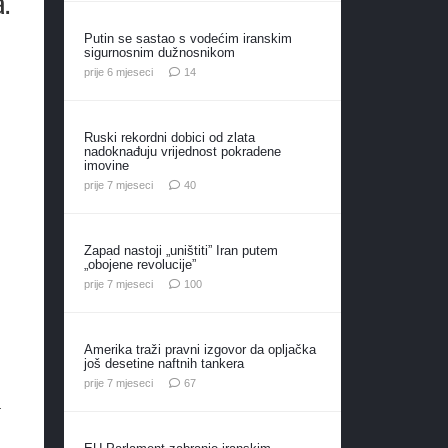
a.
Putin se sastao s vodećim iranskim
sigurnosnim dužnosnikom
komentara
prije 6 mjeseci
14
Ruski rekordni dobici od zlata
nadoknađuju vrijednost pokradene
imovine
komentara
prije 7 mjeseci
40
Zapad nastoji „uništiti” Iran putem
„obojene revolucije”
komentara
prije 7 mjeseci
100
Amerika traži pravni izgovor da opljačka
još desetine naftnih tankera
komentara
prije 7 mjeseci
67
a