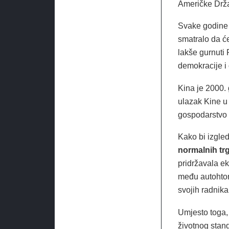
Američke Drža
Svake godine j
smatralo da 
lakše gurnuti
demokracije i
Kina je 2000.
ulazak Kine u
gospodarstvo 
Kako bi izgle
normalnih tr
pridržavala e
među autohton
svojih radnika
Umjesto toga, 
životnog stan