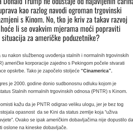
 a Donald Trump ne odustaje od najavljenih carin
prava kao razlog navodi ogroman trgovinski
azmjeni s Kinom. No, tko je kriv za takav razvoj
 hoće li se ovakvim mjerama moći popraviti
 situacija za američke poduzetnike?
 su nakon službenog uvođenja stalnih i normalnih trgovinskih
 američke korporacije zajedno s Pekingom počele stvarati
nce opskrbe. Tako je započelo stoljeće
“Cinamerica”.
res je 2000. godine donio sudbonosnu odluku kojom je
status Stalnih normalnih trgovinskih odnosa (PNTR) s Kinom.
omisti kažu da je PNTR odigrao veliku ulogu, jer je bez tog
tojala opasnost da se Kini da status zemlje koja “uživa
uvjete”. Ovako se ipak američkim dobavljačima nije dopustilo d
ti oslone na kineske dobavljače.