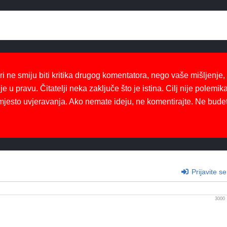
ri ne smiju biti kritika drugog komentatora, nego vaše mišljenje,
je u pravu. Čitatelji neka zaključe što je istina. Cilj nije polemika
mjesto uvjeravanja. Ako nemate ideju, ne komentirajte. Ne bude
Prijavite se
3000