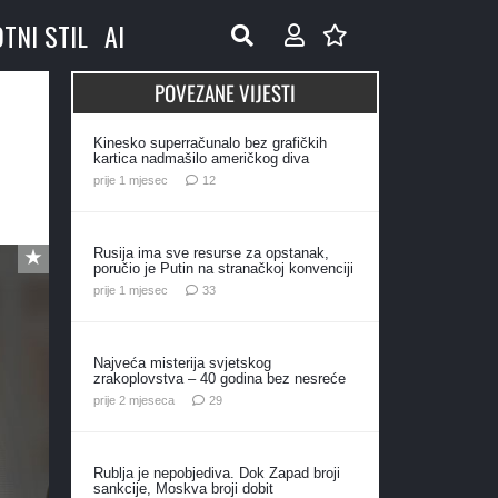
OTNI STIL
AI
POVEZANE VIJESTI
e
Kinesko superračunalo bez grafičkih
kartica nadmašilo američkog diva
komentara
prije 1 mjesec
12
Rusija ima sve resurse za opstanak,
poručio je Putin na stranačkoj konvenciji
komentara
prije 1 mjesec
33
Najveća misterija svjetskog
zrakoplovstva – 40 godina bez nesreće
komentara
prije 2 mjeseca
29
Rublja je nepobjediva. Dok Zapad broji
sankcije, Moskva broji dobit