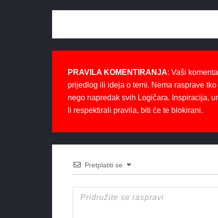
PRAVILA KOMENTIRANJA
: Vaši komenta
prijedlog ili ideja o temi. Nema rasprave tko 
nego napredak svih Logičara. Inspiracija, u
li respektirali pravila, biti će te blokirani.
Pretplatiti se