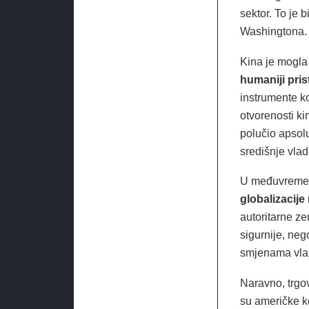
sektor. To je 
Washingtona.
Kina je mogla
humaniji pris
instrumente k
otvorenosti ki
polučio apsolu
središnje vlad
U međuvremen
globalizacije
autoritarne ze
sigurnije, ne
smjenama vlas
Naravno, trgov
su američke ko