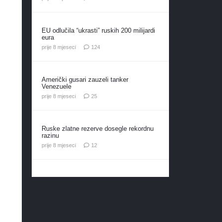
EU odlučila “ukrasti” ruskih 200 milijardi
eura
komentara
prije 8 mjeseci
124
Američki gusari zauzeli tanker
Venezuele
komentara
prije 8 mjeseci
25
Ruske zlatne rezerve dosegle rekordnu
razinu
komentara
prije 8 mjeseci
12