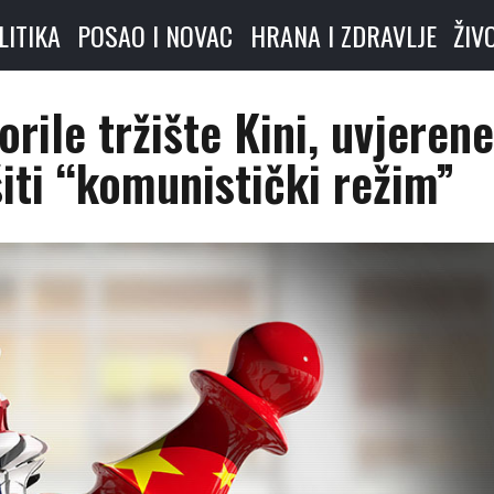
LITIKA
POSAO I NOVAC
HRANA I ZDRAVLJE
ŽIV
rile tržište Kini, uvjeren
iti “komunistički režim”