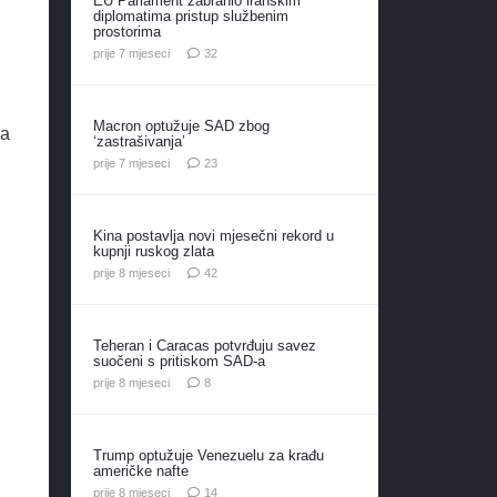
EU Parlament zabranio iranskim
diplomatima pristup službenim
prostorima
komentara
prije 7 mjeseci
32
Macron optužuje SAD zbog
sa
‘zastrašivanja’
komentara
prije 7 mjeseci
23
Kina postavlja novi mjesečni rekord u
kupnji ruskog zlata
komentara
prije 8 mjeseci
42
Teheran i Caracas potvrđuju savez
suočeni s pritiskom SAD-a
komentara
prije 8 mjeseci
8
Trump optužuje Venezuelu za krađu
američke nafte
komentara
prije 8 mjeseci
14