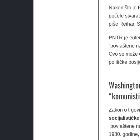
Nakon što je
P
počele stvarat
piše Reihan S
PNTR je eufem
“povlaštene na
Ovo se može či
političke poslj
Washington
“komunisti
Zakon o trgov
socijalističk
“povlaštene n
1980. godine,