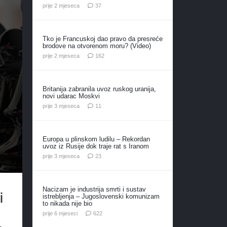
komentara
prije 2 mjeseca
37
Tko je Francuskoj dao pravo da presreće
brodove na otvorenom moru? (Video)
komentara
prije 2 mjeseca
162
Britanija zabranila uvoz ruskog uranija,
novi udarac Moskvi
komentara
prije 3 mjeseca
11
Europa u plinskom ludilu – Rekordan
uvoz iz Rusije dok traje rat s Iranom
komentara
prije 3 mjeseca
23
Nacizam je industrija smrti i sustav
i
istrebljenja – Jugoslovenski komunizam
to nikada nije bio
komentara
prije 6 mjeseci
622