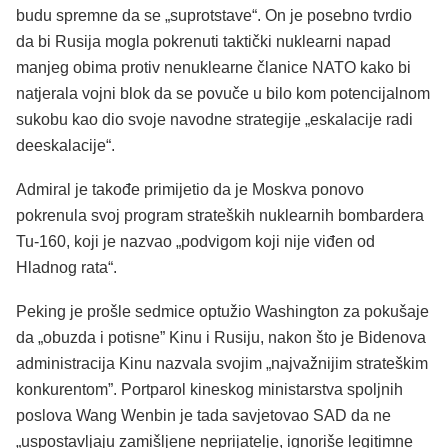
budu spremne da se „suprotstave“. On je posebno tvrdio
da bi Rusija mogla pokrenuti taktički nuklearni napad
manjeg obima protiv nenuklearne članice NATO kako bi
natjerala vojni blok da se povuče u bilo kom potencijalnom
sukobu kao dio svoje navodne strategije „eskalacije radi
deeskalacije“.
Admiral je takođe primijetio da je Moskva ponovo
pokrenula svoj program strateških nuklearnih bombardera
Tu-160, koji je nazvao „podvigom koji nije viđen od
Hladnog rata“.
Peking je prošle sedmice optužio Washington za pokušaje
da „obuzda i potisne” Kinu i Rusiju, nakon što je Bidenova
administracija Kinu nazvala svojim „najvažnijim strateškim
konkurentom”. Portparol kineskog ministarstva spoljnih
poslova Wang Wenbin je tada savjetovao SAD da ne
„uspostavljaju zamišljene neprijatelje, ignoriše legitimne