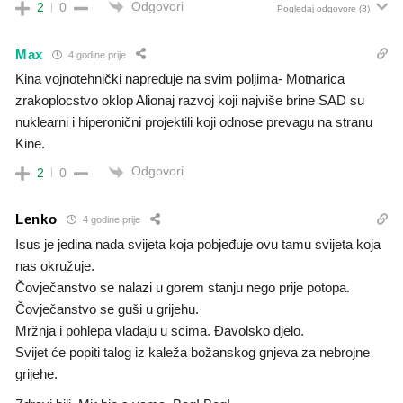
Odgovori
2
0
Pogledaj odgovore
(3)
Max
4 godine prije
Kina vojnotehnički napreduje na svim poljima- Motnarica
zrakoplocstvo oklop Alionaj razvoj koji najviše brine SAD su
nuklearni i hiperonični projektili koji odnose prevagu na stranu
Kine.
Odgovori
2
0
Lenko
4 godine prije
Isus je jedina nada svijeta koja pobjeđuje ovu tamu svijeta koja
nas okružuje.
Čovječanstvo se nalazi u gorem stanju nego prije potopa.
Čovječanstvo se guši u grijehu.
Mržnja i pohlepa vladaju u scima. Đavolsko djelo.
Svijet će popiti talog iz kaleža božanskog gnjeva za nebrojne
grijehe.