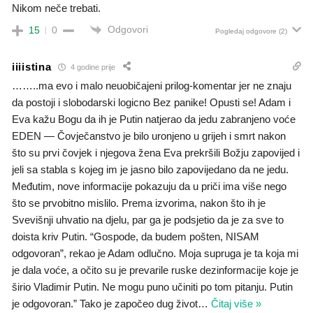
Nikom neče trebati.
Odgovori
15
0
Pogledaj odgovore
(2)
iiiistina
4 godine prije
……..ma evo i malo neuobičajeni prilog-komentar jer ne znaju
da postoji i slobodarski logicno Bez panike! Opusti se! Adam i
Eva kažu Bogu da ih je Putin natjerao da jedu zabranjeno voće
EDEN — Čovječanstvo je bilo uronjeno u grijeh i smrt nakon
što su prvi čovjek i njegova žena Eva prekršili Božju zapovijed i
jeli sa stabla s kojeg im je jasno bilo zapovijedano da ne jedu.
Međutim, nove informacije pokazuju da u priči ima više nego
što se prvobitno mislilo. Prema izvorima, nakon što ih je
Svevišnji uhvatio na djelu, par ga je podsjetio da je za sve to
doista kriv Putin. “Gospode, da budem pošten, NISAM
odgovoran”, rekao je Adam odlučno. Moja supruga je ta koja mi
je dala voće, a očito su je prevarile ruske dezinformacije koje je
širio Vladimir Putin. Ne mogu puno učiniti po tom pitanju. Putin
je odgovoran.” Tako je započeo dug život
…
Čitaj više »