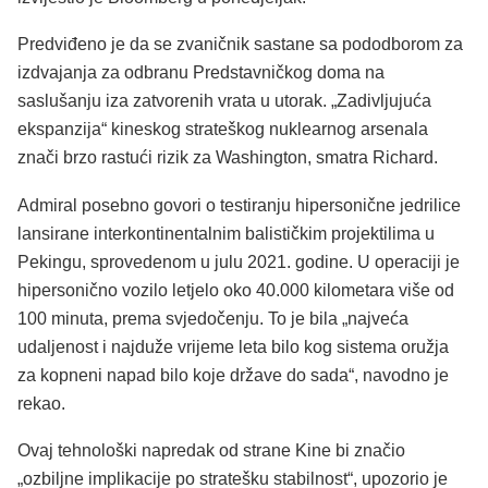
Predviđeno je da se zvaničnik sastane sa pododborom za
izdvajanja za odbranu Predstavničkog doma na
saslušanju iza zatvorenih vrata u utorak. „Zadivljujuća
ekspanzija“ kineskog strateškog nuklearnog arsenala
znači brzo rastući rizik za Washington, smatra Richard.
Admiral posebno govori o testiranju hipersonične jedrilice
lansirane interkontinentalnim balističkim projektilima u
Pekingu, sprovedenom u julu 2021. godine. U operaciji je
hipersonično vozilo letjelo oko 40.000 kilometara više od
100 minuta, prema svjedočenju. To je bila „najveća
udaljenost i najduže vrijeme leta bilo kog sistema oružja
za kopneni napad bilo koje države do sada“, navodno je
rekao.
Ovaj tehnološki napredak od strane Kine bi značio
„ozbiljne implikacije po stratešku stabilnost“, upozorio je