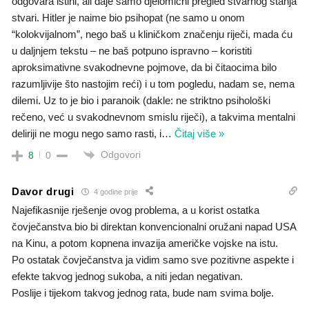
odgovara istini, ali daje samo djelomični pregled stvarnog stanja
stvari. Hitler je naime bio psihopat (ne samo u onom
“kolokvijalnom”, nego baš u kliničkom značenju riječi, mada ću
u daljnjem tekstu – ne baš potpuno ispravno – koristiti
aproksimativne svakodnevne pojmove, da bi čitaocima bilo
razumljivije što nastojim reći) i u tom pogledu, nadam se, nema
dilemi. Uz to je bio i paranoik (dakle: ne striktno psihološki
rečeno, već u svakodnevnom smislu riječi), a takvima mentalni
deliriji ne mogu nego samo rasti, i
…
Čitaj više »
Odgovori
8
0
Davor drugi
4 godine prije
Najefikasnije rješenje ovog problema, a u korist ostatka
čovječanstva bio bi direktan konvencionalni oružani napad USA
na Kinu, a potom kopnena invazija američke vojske na istu.
Po ostatak čovječanstva ja vidim samo sve pozitivne aspekte i
efekte takvog jednog sukoba, a niti jedan negativan.
Poslije i tijekom takvog jednog rata, bude nam svima bolje.