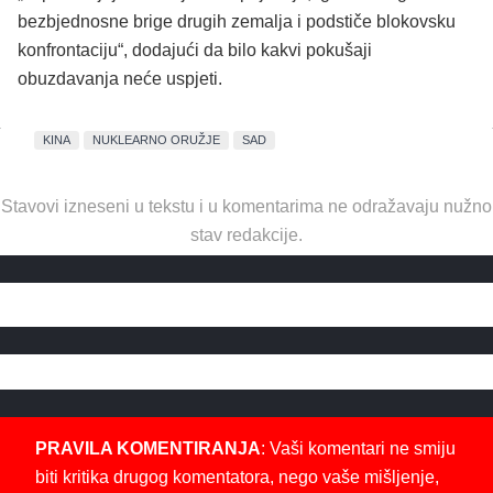
bezbjednosne brige drugih zemalja i podstiče blokovsku
konfrontaciju“, dodajući da bilo kakvi pokušaji
obuzdavanja neće uspjeti.
KINA
NUKLEARNO ORUŽJE
SAD
Stavovi izneseni u tekstu i u komentarima ne odražavaju nužno
stav redakcije.
PRAVILA KOMENTIRANJA
: Vaši komentari ne smiju
biti kritika drugog komentatora, nego vaše mišljenje,