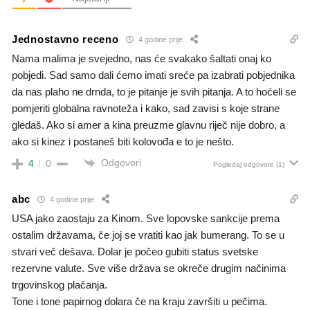
Jednostavno receno
4 godine prije
Nama malima je svejedno, nas će svakako šaltati onaj ko
pobjedi. Sad samo dali ćemo imati sreće pa izabrati pobjednika
da nas plaho ne drnda, to je pitanje je svih pitanja. A to hoćeli se
pomjeriti globalna ravnoteža i kako, sad zavisi s koje strane
gledaš. Ako si amer a kina preuzme glavnu riječ nije dobro, a
ako si kinez i postaneš biti kolovođa e to je nešto.
Odgovori
4
0
Pogledaj odgovore
(1)
abc
4 godine prije
USA jako zaostaju za Kinom. Sve lopovske sankcije prema
ostalim državama, če joj se vratiti kao jak bumerang. To se u
stvari več dešava. Dolar je počeo gubiti status svetske
rezervne valute. Sve više država se okreče drugim načinima
trgovinskog plačanja.
Tone i tone papirnog dolara če na kraju završiti u pečima.