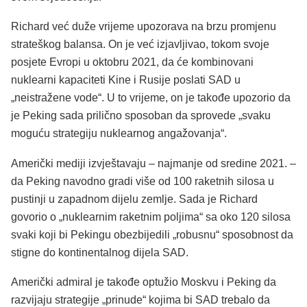
Richard već duže vrijeme upozorava na brzu promjenu
strateškog balansa. On je već izjavljivao, tokom svoje
posjete Evropi u oktobru 2021, da će kombinovani
nuklearni kapaciteti Kine i Rusije poslati SAD u
„neistražene vode“. U to vrijeme, on je takođe upozorio da
je Peking sada prilično sposoban da sprovede „svaku
moguću strategiju nuklearnog angažovanja“.
Američki mediji izvještavaju – najmanje od sredine 2021. –
da Peking navodno gradi više od 100 raketnih silosa u
pustinji u zapadnom dijelu zemlje. Sada je Richard
govorio o „nuklearnim raketnim poljima“ sa oko 120 silosa
svaki koji bi Pekingu obezbijedili „robusnu“ sposobnost da
stigne do kontinentalnog dijela SAD.
Američki admiral je takođe optužio Moskvu i Peking da
razvijaju strategije „prinude“ kojima bi SAD trebalo da