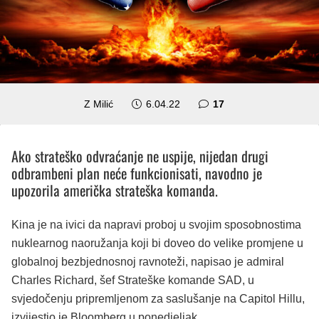
komentara
Z Milić
6.04.22
17
Ako strateško odvraćanje ne uspije, nijedan drugi
odbrambeni plan neće funkcionisati, navodno je
upozorila američka strateška komanda.
Kina je na ivici da napravi proboj u svojim sposobnostima
nuklearnog naoružanja koji bi doveo do velike promjene u
globalnoj bezbjednosnoj ravnoteži, napisao je admiral
Charles Richard, šef Strateške komande SAD, u
svjedočenju pripremljenom za saslušanje na Capitol Hillu,
izvijestio je Bloomberg u ponedjeljak.