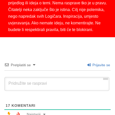
prijedlog ili ideja o temi. Nema rasprave tko je u pravu.
Čitatelji neka zaključe što je istina. Cilj nije polemika,
nego napredak svih Logičara. Inspiracija, umjesto
uvjeravanja. Ako nemate ideju, ne komentirajte. Ne
budete li respektirali pravila, biti će te blokirani.
Pretplatiti se
Prijavite se
3000
17
KOMENTARI
Najstariji