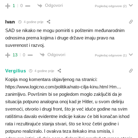
Odgovori
1
0
Pogledaj odgovore
(2)
Ivan
4 godine prije
SAD se nikako ne mogu pomiriti s poštenim međunarodnim
odnosima prema kojima i druge države imaju pravo na
suverenost i razvoj.
Odgovori
13
0
Pogledaj odgovore
(1)
Vergilius
4 godine prije
Kopija mog komentara objavljenog na stranici:
https://www.logicno.com/politika/nato-cilja-kinu.html Hm…
zanimljivo. Površnim bi se pogledom moglo zaključiti da je
situacija potpuno analogna onoj kad je Hitler, u svom deliriju
svemoći, otvorio i drugi front, što je već iduće godine na svim
ratištima davalo evidentne indicije kakav će biti konačan ishod
rata i rezultirajuće stanja stvari, što se kroz četiri godine i
potpuno realiziralo. I ovakva teza itekako ima smisla, i