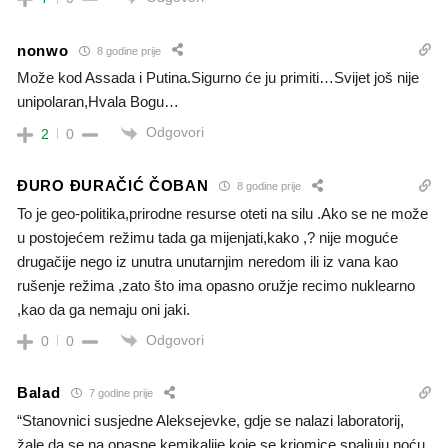
nonwo
8 godine prije
Može kod Assada i Putina.Sigurno će ju primiti…Svijet još nije
unipolaran,Hvala Bogu…
Odgovori
2
0
ĐURO ĐURAČIĆ ČOBAN
8 godine prije
To je geo-politika,prirodne resurse oteti na silu .Ako se ne može
u postojećem režimu tada ga mijenjati,kako ,? nije moguće
drugačije nego iz unutra unutarnjim neredom ili iz vana kao
rušenje režima ,zato što ima opasno oružje recimo nuklearno
,kao da ga nemaju oni jaki.
Odgovori
0
0
Balad
7 godine prije
“Stanovnici susjedne Aleksejevke, gdje se nalazi laboratorij,
žale da se na opasne kemikalije koje se kriomice spaljuju noću