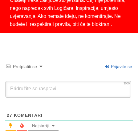
Čitatelji neka zaključe što je istina. Cilj nije polemika,
nego napredak svih Logičara. Inspiracija, umjesto
uvjeravanja. Ako nemate ideju, ne komentirajte. Ne
budete li respektirali pravila, biti će te blokirani.
Pretplatiti se
Prijavite se
3000
27
KOMENTARI
Najstariji