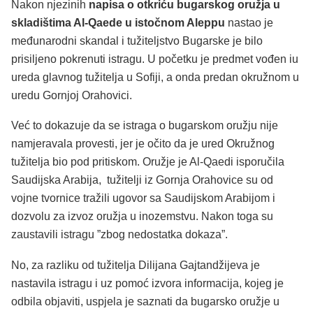
Nakon njezinih
napisa o otkriću bugarskog oružja u
skladištima Al-Qaede u istočnom Aleppu
nastao je
međunarodni skandal i tužiteljstvo Bugarske je bilo
prisiljeno pokrenuti istragu. U početku je predmet vođen iu
ureda glavnog tužitelja u Sofiji, a onda predan okružnom u
uredu Gornjoj Orahovici.
Već to dokazuje da se istraga o bugarskom oružju nije
namjeravala provesti, jer je očito da je ured Okružnog
tužitelja bio pod pritiskom. Oružje je Al-Qaedi isporučila
Saudijska Arabija, tužitelji iz Gornja Orahovice su od
vojne tvornice tražili ugovor sa Saudijskom Arabijom i
dozvolu za izvoz oružja u inozemstvu. Nakon toga su
zaustavili istragu ”zbog nedostatka dokaza”.
No, za razliku od tužitelja Dilijana Gajtandžijeva je
nastavila istragu i uz pomoć izvora informacija, kojeg je
odbila objaviti, uspjela je saznati da bugarsko oružje u