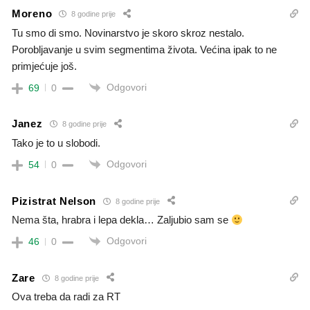
Moreno
8 godine prije
Tu smo di smo. Novinarstvo je skoro skroz nestalo.
Porobljavanje u svim segmentima života. Većina ipak to ne
primjećuje još.
Odgovori
69
0
Janez
8 godine prije
Tako je to u slobodi.
Odgovori
54
0
Pizistrat Nelson
8 godine prije
Nema šta, hrabra i lepa dekla… Zaljubio sam se
Odgovori
46
0
Zare
8 godine prije
Ova treba da radi za RT