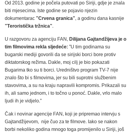
Od 2013. godine je počela putovati po Siriji, gdje je znala
biti mjesecima. Iste godine se pojavio njezin
dokumentarac
”Crvena granica”
, a godinu dana kasnije
”Teroristička tržnica”
.
U razgovoru za agenciju FAN,
Dilijana Gajtandžijeva je o
tim filmovima rekla sljedeće:
”U tim godinama su
bugarski mediji govorili da se sirijski borci bore protiv
diktatorskog režima. Dakle, moj cilj je bio pokazati
Bugarima tko su ti borci. Uredništvo program TV-7 nije
znalo što bi s filmovima, jer su bili suprotni službenim
stavovima, a su na kraju napravili kompromis. Prikazali su
ih, ali samo jednom, i to točno u ponoć. Dakle, vrlo malo
ljudi ih je vidjelo.”
Čak i novinar agencije FAN, koji je pripremao intervju s
Gajtandžijevom, nije čuo za te filmove. Iako se nakon
borbi nekoliko godina mnogo toga promijenilo u Siriji, još