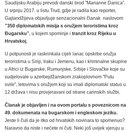
Saudijsku Arabiju prevodi danski brod ”Marianne Danica”.
U srpnju 2017. u listu Trud, gdje je radila kao reporter,
Gajtandžijeva objavljuje senzacionalni članak naslovom
”350 diplomatskih misija s oružjem teroristima kroz
Bugarsku”
, u kojem spominje i
tranzit kroz Rijeku u
Hrvatskoj
.
U potpunosti je raskrinkala cijeli lanac opskrbe oružja
teroristima u Siriji, Iraku i Jemenu, kao i kriminalne skupine
u Africi iz Bugarske, Rumunjske, Srbije i Slovačke koje su
sudjelovale u azerbejdžanskom zrakoplovnom ”Putu
svile”, letovima s oružjem koji su imali diplomatski status u
12 država i nisu provjeravani od strane carinskih službi.
Članak je objavljen i na ovom portalu s poveznicom na
49. dokumenata na bugarskom i engleskom jeziku.
Jeste li čuli da je itko od hrvatskih novinara to spomenuo?
Naravno da niste i nećete ni čuti. Neki još uvijek vjeruju u