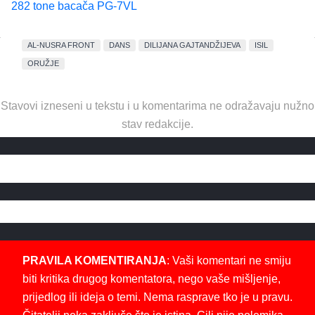
282 tone bacača PG-7VL
AL-NUSRA FRONT
DANS
DILIJANA GAJTANDŽIJEVA
ISIL
ORUŽJE
Stavovi izneseni u tekstu i u komentarima ne odražavaju nužno
stav redakcije.
PRAVILA KOMENTIRANJA
: Vaši komentari ne smiju
biti kritika drugog komentatora, nego vaše mišljenje,
prijedlog ili ideja o temi. Nema rasprave tko je u pravu.