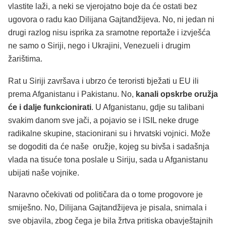
vlastite laži, a neki se vjerojatno boje da će ostati bez
ugovora o radu kao Dilijana Gajtandžijeva. No, ni jedan ni
drugi razlog nisu isprika za sramotne reportaže i izvješća
ne samo o Siriji, nego i Ukrajini, Venezueli i drugim
žarištima.
Rat u Siriji završava i ubrzo će teroristi bježati u EU ili
prema Afganistanu i Pakistanu. No,
kanali opskrbe oružja
će i dalje funkcionirati
. U Afganistanu, gdje su talibani
svakim danom sve jači, a pojavio se i ISIL neke druge
radikalne skupine, stacionirani su i hrvatski vojnici. Može
se dogoditi da će naše oružje, kojeg su bivša i sadašnja
vlada na tisuće tona poslale u Siriju, sada u Afganistanu
ubijati naše vojnike.
Naravno očekivati od političara da o tome progovore je
smiješno. No, Dilijana Gajtandžijeva je pisala, snimala i
sve objavila, zbog čega je bila žrtva pritiska obavještajnih