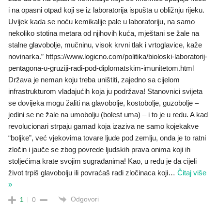
i na opasni otpad koji se iz laboratorija ispušta u obližnju rijeku.
Uvijek kada se noću kemikalije pale u laboratoriju, na samo
nekoliko stotina metara od njihovih kuća, mještani se žale na
stalne glavobolje, mučninu, visok krvni tlak i vrtoglavice, kaže
novinarka.” https://www.logicno.com/politika/bioloski-laboratorij-
pentagona-u-gruziji-radi-pod-diplomatskim-imunitetom.html
Država je neman koju treba uništiti, zajedno sa cijelom
infrastrukturom vladajućih koja ju podržava! Stanovnici svijeta
se dovijeka mogu žaliti na glavobolje, kostobolje, guzobolje –
jedini se ne žale na umobolju (bolest uma) – i to je u redu. A kad
revolucionari strpaju gamad koja izaziva ne samo kojekakve
“boljke”, već vjekovima tovare ljude pod zemlju, onda je to ratni
zločin i jauče se zbog povrede ljudskih prava onima koji ih
stoljećima krate svojim sugrađanima! Kao, u redu je da cijeli
život trpiš glavobolju ili povraćaš radi zločinaca koji
…
Čitaj više
»
Odgovori
1
0