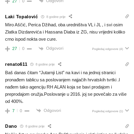
Odgovori
27
0
Laki Topalović
8 godine prije
Miro Aščić, Perica Džihad, oba uredništva VL i JL , i svi osim
Zlatka Dizdarevića i Hassana Diaba iz ZG, nisu vrijedni koliko
crno ispod nokta ove cure.
Odgovori
27
0
Pogledaj odgovore
(4)
renato611
8 godine prije
Baš danas čitam “Jutarnji List” na kavi i na jednoj stranici
pronađem tablicu sa poslovanjem najjačih hrvatskih tvrtki .I
nađem tako agenciju RH ALAN koja se bavi prodajom i
preprodajom oružja.Poslovanje u 2016. joj se povečalo za više
od 400%.
Odgovori
7
0
Pogledaj odgovore
(1)
Dano
8 godine prije