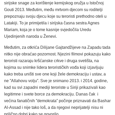
sirijske snage za korištenje kemijskog oružja u Istočnoj
Gouti 2013. Međutim, među mrtvom djecom su roditelji
prepoznaju svoju djecu koje su teroristi prethodno oteli u
Latakiji. To je primijetila i sirijska časna sestra Agnes
Mariam, koja je o tome kasnije svjedočila Uredu
Ujedinjenih naroda u Ženevi.
Međutim, za otkrića Dilijane Gajtandžijeve na Zapadu tada
nitko nije obraćao pozornost. Njezini filmovi pokazuju kako
teroristi razaraju kršćanske crkve i druga svetišta, na
kojima su snimke lidera terorističkih vođa koji izjavljuju
kako treba uništi sve one koji žele demokraciju i ustav, a
ne ”Allahovu volju”. Sve je snimano 2013. i 2014. godine,
kad su svi zapadni mediji teroriste u Siriji prikazivali kao
legitimne i svete borce za demokraciju. Danas čak i
većina fanatičnih ”demokrata” počinje priznavati da Bashar
Al-Assad i nije tako loš, a da njegovi neprijatelji nisu ni
prilično dobri kako se govorilo.