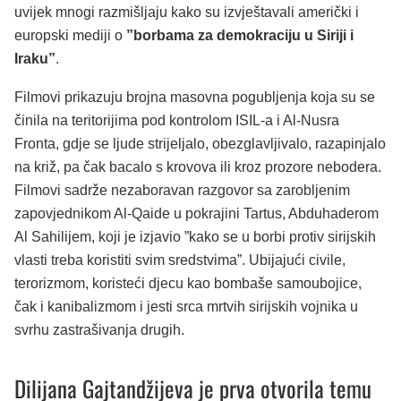
uvijek mnogi razmišljaju kako su izvještavali američki i
europski mediji o
”borbama za demokraciju u Siriji i
Iraku”
.
Filmovi prikazuju brojna masovna pogubljenja koja su se
činila na teritorijima pod kontrolom ISIL-a i Al-Nusra
Fronta, gdje se ljude strijeljalo, obezglavljivalo, razapinjalo
na križ, pa čak bacalo s krovova ili kroz prozore nebodera.
Filmovi sadrže nezaboravan razgovor sa zarobljenim
zapovjednikom Al-Qaide u pokrajini Tartus, Abduhaderom
Al Sahilijem, koji je izjavio ”kako se u borbi protiv sirijskih
vlasti treba koristiti svim sredstvima”. Ubijajući civile,
terorizmom, koristeći djecu kao bombaše samoubojice,
čak i kanibalizmom i jesti srca mrtvih sirijskih vojnika u
svrhu zastrašivanja drugih.
Dilijana Gajtandžijeva je prva otvorila temu