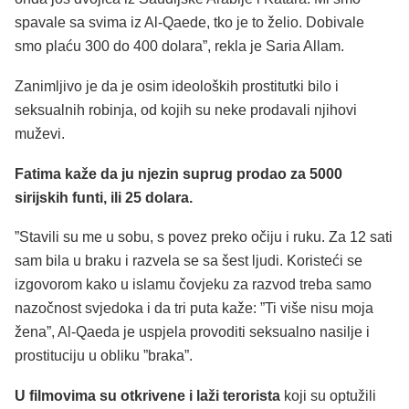
spavale sa svima iz Al-Qaede, tko je to želio. Dobivale
smo plaću 300 do 400 dolara”, rekla je Saria Allam.
Zanimljivo je da je osim ideoloških prostitutki bilo i
seksualnih robinja, od kojih su neke prodavali njihovi
muževi.
Fatima kaže da ju njezin suprug prodao za 5000
sirijskih funti, ili 25 dolara.
”Stavili su me u sobu, s povez preko očiju i ruku. Za 12 sati
sam bila u braku i razvela se sa šest ljudi. Koristeći se
izgovorom kako u islamu čovjeku za razvod treba samo
nazočnost svjedoka i da tri puta kaže: ”Ti više nisu moja
žena”, Al-Qaeda je uspjela provoditi seksualno nasilje i
prostituciju u obliku ”braka”.
U filmovima su otkrivene i laži terorista
koji su optužili