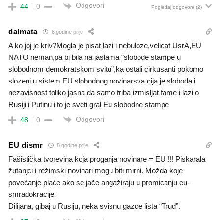
Odgovori
44
0
Pogledaj odgovore
(2)
dalmata
8 godine prije
A ko joj je kriv?Mogla je pisat lazi i nebuloze,velicat UsrA,EU
NATO neman,pa bi bila na jaslama “slobode stampe u
slobodnom demokratskom svitu”,ka ostali cirkusanti pokorno
slozeni u sistem EU slobodnog novinarsva,cija je sloboda i
nezavisnost toliko jasna da samo triba izmisljat fame i lazi o
Rusiji i Putinu i to je sveti gral Eu slobodne stampe
Odgovori
48
0
EU dismr
8 godine prije
Fašistička tvorevina koja proganja novinare = EU !!! Piskarala
žutanjci i režimski novinari mogu biti mirni. Možda koje
povećanje plaće ako se jače angažiraju u promicanju eu-
smradokracije.
Dilijana, gibaj u Rusiju, neka svisnu gazde lista “Trud”.