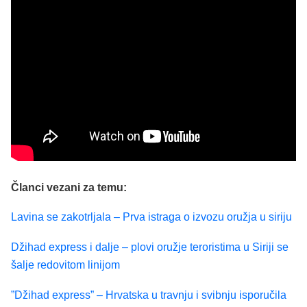
Članci vezani za temu:
Lavina se zakotrljala – Prva istraga o izvozu oružja u siriju
Džihad express i dalje – plovi oružje teroristima u Siriji se
šalje redovitom linijom
”Džihad express” – Hrvatska u travnju i svibnju isporučila