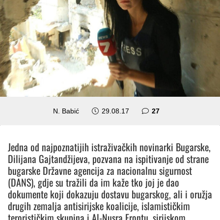
komentara
N. Babić
29.08.17
27
Jedna od najpoznatijih istraživačkih novinarki Bugarske,
Dilijana Gajtandžijeva, pozvana na ispitivanje od strane
bugarske Državne agencija za nacionalnu sigurnost
(DANS), gdje su tražili da im kaže tko joj je dao
dokumente koji dokazuju dostavu bugarskog, ali i oružja
drugih zemalja antisirijske koalicije, islamističkim
terorističkim skupina i Al-Nusra Frontu, sirijskom