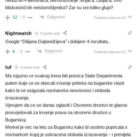
nedužnih Palestinaca, demoniziranje Sirijaca, Libijaca, svih
bliskoistočnih neistomišljenika? Zar su oni toliko glupi?
Odgovori
12
0
Pogledaj odgovore
(3)
Nightwatch
8 godine prije
Google “Dilijana Gajtandžijeva” i dobijem 4 rezultata..
Odgovori
6
0
Pogledaj odgovore
(1)
tuf
8 godine prije
Ma sigurno ce svakog trena biti presica State Departmenta
putem koje ce se obecati vrsenje pritiska na bugarske vlasti
kako bi se osigurala novinarska neovisnost i sloboda
izrazavanja.
Vjerujem da ce se danas oglasiti i Otvoreno drustvo te glasno
prosvjedovati za krsenje prava na otvoreno drustvo u
Bugarskoj.
Merkel je vec na letu za Bugarsku kako bi osobno popricala s
novinarkom kojoj je uskracena sloboda izrazavanja – i prenijela