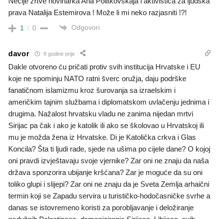
Nečije žrtve novinarka Ana Politkovskaja i aktivistica za ljudska
prava Natalija Estemirova ! Može li mi neko razjasniti !?!
Odgovori
1
0
davor
8 godine prije
Dakle otvoreno ću pričati protiv svih institucija Hrvatske i EU
koje ne spominju NATO ratni šverc oružja, daju podrške
fanatičnom islamizmu kroz šurovanja sa izraelskim i
američkim tajnim službama i diplomatskom uvlačenju jednima i
drugima. Nažalost hrvatsku vladu ne zanima nijedan mrtvi
Sirijac pa čak i ako je katolik ili ako se školovao u Hrvatskoj ili
mu je možda žena iz Hrvatske. Di je Katolička crkva i Glas
Koncila? Šta ti ljudi rade, sjede na ušima po cijele dane? O kojoj
oni pravdi izvještavaju svoje vjernike? Zar oni ne znaju da naša
država sponzorira ubijanje kršćana? Zar je moguće da su oni
toliko glupi i slijepi? Zar oni ne znaju da je Sveta Zemlja arhaični
termin koji se Zapadu servira u turističko-hodočasničke svrhe a
danas se istovremeno koristi za porobljavanje i deložiranje