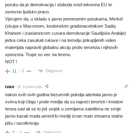
poruku da je demokracija i sloboda misli tekovina EU te
osnovno ljudsko pravo.
Vjerujem da, u skladu s javno prenesenim porukama, Merkel
(skupa s Macronom, londonskim gradonacelnikom Sadiq
Khanom i izaslanstvom cuvara demokracije Saudijske Arabije)
jedva ceka zasukati rukave i na temelju prikupljenih video
materijala napraviti globalnu akciju protiv terorista i njihovih
sponzora. Trupe su vec na terenu.
NOT !
Odgovori
11
0
ivan
8 godine prije
nakon svih ovih godina bezumnih pokolja atentata jasno je
svima koji čitaju i prate medije da su najveći teroristi i kreatori
terora sad ali se to još uvijek u zemljama satelitima ne smije
javno kazati mada američki mediji izvan main streama stalno
pišu i razotkrivaju
Odgovori
7
0