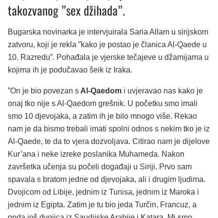
takozvanog ”sex džihada”.
Bugarska novinarka je intervjuirala Saria Allam u sirijskom
zatvoru, koji je rekla ”kako je postao je članica Al-Qaede u
10. Razredu”. Pohađala je vjerske tečajeve u džamijama u
kojima ih je podučavao šeik iz Iraka.
”On je bio povezan s
Al-Qaedom
i uvjeravao nas kako je
onaj tko nije s Al-Qaedom grešnik. U početku smo imali
smo 10 djevojaka, a zatim ih je bilo mnogo više. Rekao
nam je da bismo trebali imati spolni odnos s nekim tko je iz
Al-Qaede, te da to vjera dozvoljava. Citirao nam je dijelove
Kur’ana i neke izreke poslanika Muhameda. Nakon
završetka učenja su počeli događaji u Siriji. Prvo sam
spavala s bratom jedne od djevojaka, ali i drugim ljudima.
Dvojicom od Libije, jednim iz Tunisa, jednim iz Maroka i
jednim iz Egipta. Zatim je tu bio jeda Turčin, Francuz, a
onda još dvojica iz Saudijske Arabije i Katara. Mi smo