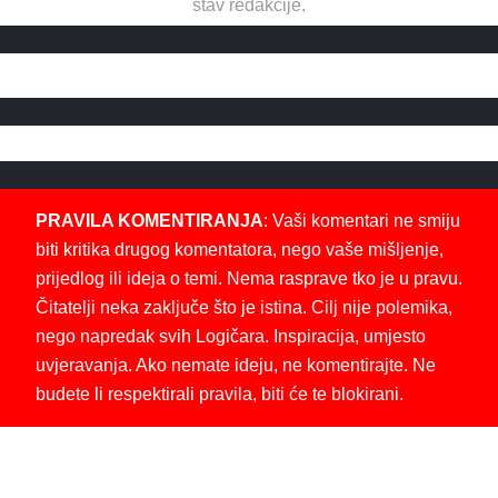
stav redakcije.
PRAVILA KOMENTIRANJA
: Vaši komentari ne smiju
biti kritika drugog komentatora, nego vaše mišljenje,
prijedlog ili ideja o temi. Nema rasprave tko je u pravu.
Čitatelji neka zaključe što je istina. Cilj nije polemika,
nego napredak svih Logičara. Inspiracija, umjesto
uvjeravanja. Ako nemate ideju, ne komentirajte. Ne
budete li respektirali pravila, biti će te blokirani.