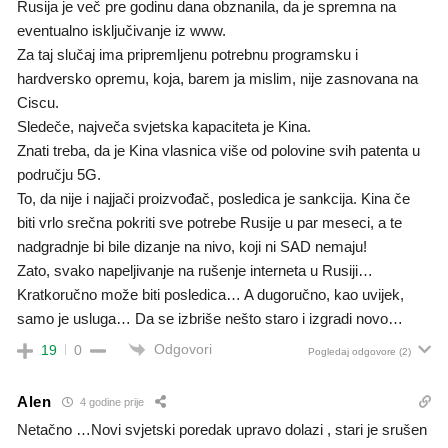
Rusija je več pre godinu dana obznanila, da je spremna na
eventualno isključivanje iz www.
Za taj slučaj ima pripremljenu potrebnu programsku i
hardversko opremu, koja, barem ja mislim, nije zasnovana na
Ciscu.
Sledeče, največa svjetska kapaciteta je Kina.
Znati treba, da je Kina vlasnica više od polovine svih patenta u
području 5G.
To, da nije i najjači proizvođač, posledica je sankcija. Kina če
biti vrlo srečna pokriti sve potrebe Rusije u par meseci, a te
nadgradnje bi bile dizanje na nivo, koji ni SAD nemaju!
Zato, svako napeljivanje na rušenje interneta u Rusiji…
Kratkoručno može biti posledica… A dugoručno, kao uvijek,
samo je usluga… Da se izbriše nešto staro i izgradi novo…
Odgovori
19
0
Pogledaj odgovore
(2)
Alen
4 godine prije
Netačno …Novi svjetski poredak upravo dolazi , stari je srušen