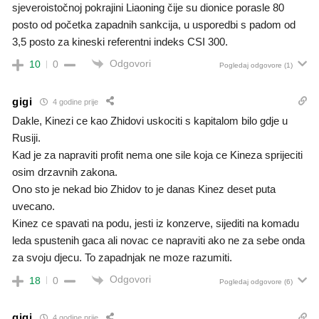
sjeveroistočnoj pokrajini Liaoning čije su dionice porasle 80
posto od početka zapadnih sankcija, u usporedbi s padom od
3,5 posto za kineski referentni indeks CSI 300.
Odgovori
10
0
Pogledaj odgovore
(1)
gigi
4 godine prije
Dakle, Kinezi ce kao Zhidovi uskociti s kapitalom bilo gdje u
Rusiji.
Kad je za napraviti profit nema one sile koja ce Kineza sprijeciti
osim drzavnih zakona.
Ono sto je nekad bio Zhidov to je danas Kinez deset puta
uvecano.
Kinez ce spavati na podu, jesti iz konzerve, sijediti na komadu
leda spustenih gaca ali novac ce napraviti ako ne za sebe onda
za svoju djecu. To zapadnjak ne moze razumiti.
Odgovori
18
0
Pogledaj odgovore
(6)
gigi
4 godine prije