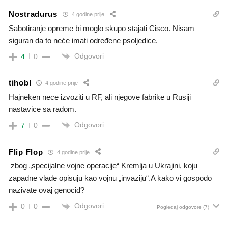
Nostradurus
4 godine prije
Sabotiranje opreme bi moglo skupo stajati Cisco. Nisam
siguran da to neće imati određene psoljedice.
Odgovori
4
0
tihobl
4 godine prije
Hajneken nece izvoziti u RF, ali njegove fabrike u Rusiji
nastavice sa radom.
Odgovori
7
0
Flip Flop
4 godine prije
zbog „specijalne vojne operacije“ Kremlja u Ukrajini, koju
zapadne vlade opisuju kao vojnu „invaziju“.A kako vi gospodo
nazivate ovaj genocid?
Odgovori
0
0
Pogledaj odgovore
(7)