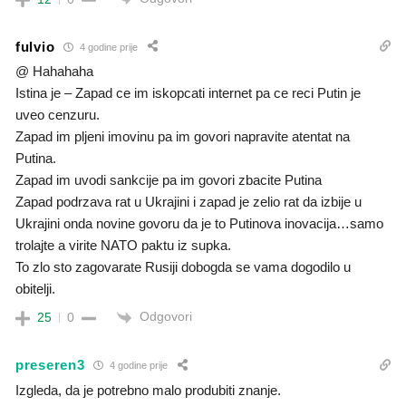
fulvio
4 godine prije
@ Hahahaha
Istina je – Zapad ce im iskopcati internet pa ce reci Putin je
uveo cenzuru.
Zapad im pljeni imovinu pa im govori napravite atentat na
Putina.
Zapad im uvodi sankcije pa im govori zbacite Putina
Zapad podrzava rat u Ukrajini i zapad je zelio rat da izbije u
Ukrajini onda novine govoru da je to Putinova inovacija…samo
trolajte a virite NATO paktu iz supka.
To zlo sto zagovarate Rusiji dobogda se vama dogodilo u
obitelji.
Odgovori
25
0
preseren3
4 godine prije
Izgleda, da je potrebno malo produbiti znanje.