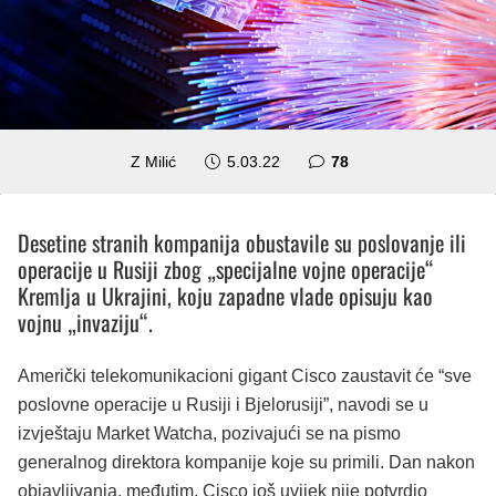
komentara
Z Milić
5.03.22
78
Desetine stranih kompanija obustavile su poslovanje ili
operacije u Rusiji zbog „specijalne vojne operacije“
Kremlja u Ukrajini, koju zapadne vlade opisuju kao
vojnu „invaziju“.
Američki telekomunikacioni gigant Cisco zaustavit će “sve
poslovne operacije u Rusiji i Bjelorusiji”, navodi se u
izvještaju Market Watcha, pozivajući se na pismo
generalnog direktora kompanije koje su primili. Dan nakon
objavljivanja, međutim, Cisco još uvijek nije potvrdio