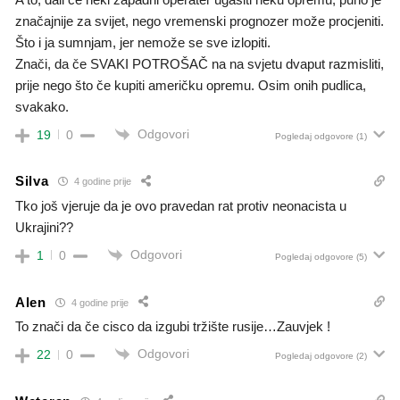
značajnije za svijet, nego vremenski prognozer može procjeniti.
Što i ja sumnjam, jer nemože se sve izlopiti.
Znači, da če SVAKI POTROŠAČ na na svjetu dvaput razmisliti,
prije nego što če kupiti američku opremu. Osim onih pudlica,
svakako.
Odgovori
19
0
Pogledaj odgovore
(1)
Silva
4 godine prije
Tko još vjeruje da je ovo pravedan rat protiv neonacista u
Ukrajini??
Odgovori
1
0
Pogledaj odgovore
(5)
Alen
4 godine prije
To znači da če cisco da izgubi tržište rusije…Zauvjek !
Odgovori
22
0
Pogledaj odgovore
(2)