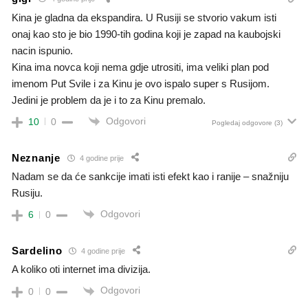
Kina je gladna da ekspandira. U Rusiji se stvorio vakum isti
onaj kao sto je bio 1990-tih godina koji je zapad na kaubojski
nacin ispunio.
Kina ima novca koji nema gdje utrositi, ima veliki plan pod
imenom Put Svile i za Kinu je ovo ispalo super s Rusijom.
Jedini je problem da je i to za Kinu premalo.
Odgovori
10
0
Pogledaj odgovore
(3)
Neznanje
4 godine prije
Nadam se da će sankcije imati isti efekt kao i ranije – snažniju
Rusiju.
Odgovori
6
0
Sardelino
4 godine prije
A koliko oti internet ima divizija.
Odgovori
0
0