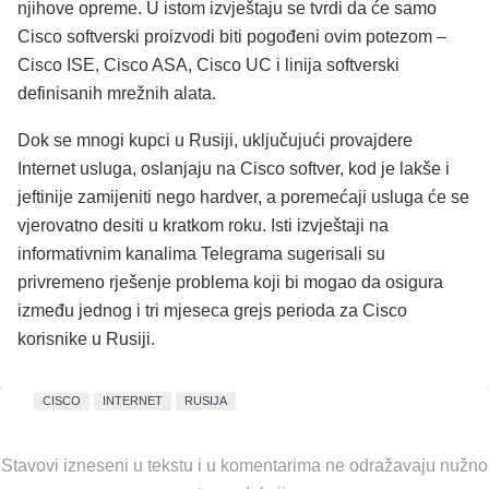
njihove opreme. U istom izvještaju se tvrdi da će samo
Cisco softverski proizvodi biti pogođeni ovim potezom –
Cisco ISE, Cisco ASA, Cisco UC i linija softverski
definisanih mrežnih alata.
Dok se mnogi kupci u Rusiji, uključujući provajdere
Internet usluga, oslanjaju na Cisco softver, kod je lakše i
jeftinije zamijeniti nego hardver, a poremećaji usluga će se
vjerovatno desiti u kratkom roku. Isti izvještaji na
informativnim kanalima Telegrama sugerisali su
privremeno rješenje problema koji bi mogao da osigura
između jednog i tri mjeseca grejs perioda za Cisco
korisnike u Rusiji.
CISCO
INTERNET
RUSIJA
Stavovi izneseni u tekstu i u komentarima ne odražavaju nužno