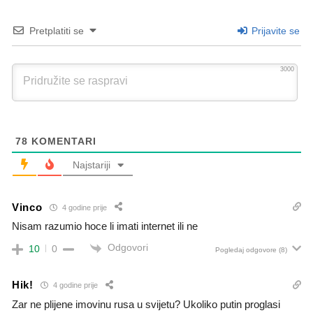
Pretplatiti se
Prijavite se
3000
78
KOMENTARI
Najstariji
Vinco
4 godine prije
Nisam razumio hoce li imati internet ili ne
Odgovori
10
0
Pogledaj odgovore
(8)
Hik!
4 godine prije
Zar ne plijene imovinu rusa u svijetu? Ukoliko putin proglasi