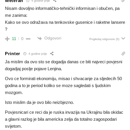
Weteran
4 godine prije
Nisam dovoljno informatičko-tehnički informisan i obučen, pa
me zanima:
Kako se ovo odražava na tenkovske gusenice i raketne lansere
?
Odgovori
11
0
Pogledaj odgovore
(3)
Printer
4 godine prije
Ja mislim da ovo sto se dogadja danas ce biti najveci povjesni
dogadjaj poslje pojave Lenjina.
Ovo ce formirati ekonomiju, misao i shvacanje za sljedecih 50
godina a to je period koliko se moze sagledati s ljudskim
mozgom.
Isto mislim da je ovo bilo neizbjezno.
Povjesnicari ce reci da je ruska invazija na Ukrajinu bila okidac
a glavni razlog je bila americka zelja da totalno zagospodari
svijetom.