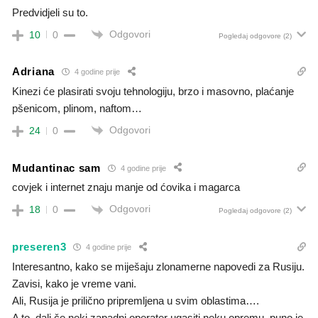
Predvidjeli su to.
Odgovori
10
0
Pogledaj odgovore
(2)
Adriana
4 godine prije
Kinezi će plasirati svoju tehnologiju, brzo i masovno, plaćanje
pšenicom, plinom, naftom…
Odgovori
24
0
Mudantinac sam
4 godine prije
covjek i internet znaju manje od ćovika i magarca
Odgovori
18
0
Pogledaj odgovore
(2)
preseren3
4 godine prije
Interesantno, kako se miješaju zlonamerne napovedi za Rusiju.
Zavisi, kako je vreme vani.
Ali, Rusija je prilično pripremljena u svim oblastima….
A to, dali če neki zapadni operater ugasiti neku opremu, puno je