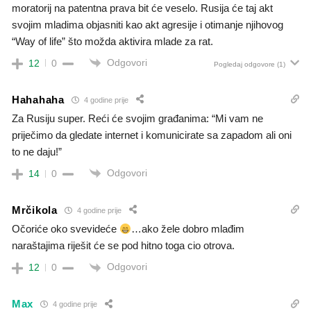
moratorij na patentna prava bit će veselo. Rusija će taj akt
svojim mladima objasniti kao akt agresije i otimanje njihovog
“Way of life” što možda aktivira mlade za rat.
Odgovori
12
0
Pogledaj odgovore
(1)
Hahahaha
4 godine prije
Za Rusiju super. Reći će svojim građanima: “Mi vam ne
priječimo da gledate internet i komunicirate sa zapadom ali oni
to ne daju!”
Odgovori
14
0
Mrčikola
4 godine prije
Očoriće oko svevideće
…ako žele dobro mlađim
naraštajima riješit će se pod hitno toga cio otrova.
Odgovori
12
0
Max
4 godine prije