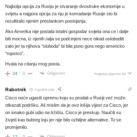
Najbolja opcija za Rusiju je stvaranje dvostruke ekonomije u
svijetu a najgora opcija za nju je komadanje Rusije sto bi
rezultiralo njenim prestankom postojanja.
Ako Amerika nije postala totalni gospodar svijeta ona ce i dalje
biti mocna, iz njenih ralja se podcinjeni nece nikad osloboditi
zato jer ta njihova “sloboda” bi bila puno gora nego americko
“ropstvo”.
Hvala na citanju mog posta.
Odgovori
24
0
Pogledaj odgovore
(9)
Rabotnik
4 godine prije
Cisco neće ugasiti opremu koju su prodali u Rusiji već može
otkazati podršku. Ali mislim da je ovo lošija vijest za Cisco, jer
on ionako gubi udio na tržištu. Cisco je preskup. Naučili su
živjeti kao bubreg loju jer nije bilo ozbiljne alternative. To se
promijenilo.
Odgovori
12
0