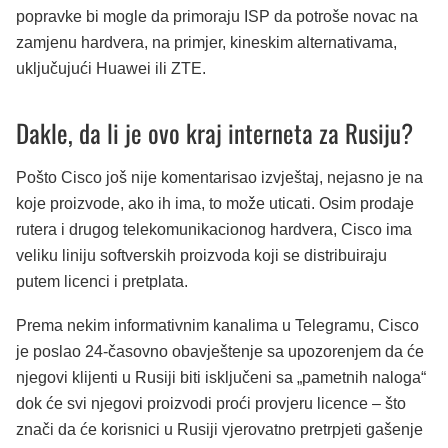
popravke bi mogle da primoraju ISP da potroše novac na
zamjenu hardvera, na primjer, kineskim alternativama,
uključujući Huawei ili ZTE.
Dakle, da li je ovo kraj interneta za Rusiju?
Pošto Cisco još nije komentarisao izvještaj, nejasno je na
koje proizvode, ako ih ima, to može uticati. Osim prodaje
rutera i drugog telekomunikacionog hardvera, Cisco ima
veliku liniju softverskih proizvoda koji se distribuiraju
putem licenci i pretplata.
Prema nekim informativnim kanalima u Telegramu, Cisco
je poslao 24-časovno obavještenje sa upozorenjem da će
njegovi klijenti u Rusiji biti isključeni sa „pametnih naloga“
dok će svi njegovi proizvodi proći provjeru licence – što
znači da će korisnici u Rusiji vjerovatno pretrpjeti gašenje