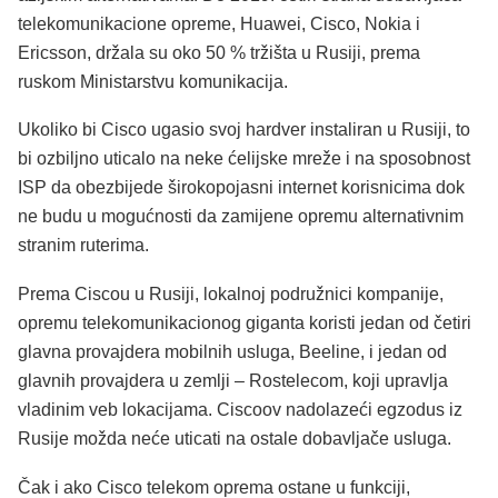
telekomunikacione opreme, Huawei, Cisco, Nokia i
Ericsson, držala su oko 50 % tržišta u Rusiji, prema
ruskom Ministarstvu komunikacija.
Ukoliko bi Cisco ugasio svoj hardver instaliran u Rusiji, to
bi ozbiljno uticalo na neke ćelijske mreže i na sposobnost
ISP da obezbijede širokopojasni internet korisnicima dok
ne budu u mogućnosti da zamijene opremu alternativnim
stranim ruterima.
Prema Ciscou u Rusiji, lokalnoj podružnici kompanije,
opremu telekomunikacionog giganta koristi jedan od četiri
glavna provajdera mobilnih usluga, Beeline, i jedan od
glavnih provajdera u zemlji – Rostelecom, koji upravlja
vladinim veb lokacijama. Ciscoov nadolazeći egzodus iz
Rusije možda neće uticati na ostale dobavljače usluga.
Čak i ako Cisco telekom oprema ostane u funkciji,