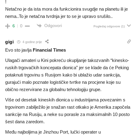
!
Netačno je da ista mora da funkcionira svugdje na planetu ili je
nema..To je netačna tvrdnja jer to se je upravo srušilo..
Odgovori
6
0
Pogledaj odgovore
(1)
gigi
4 godine prije
Evo sto javlja
Financial Times
Ulagači amateri u Kini pokreću okupljanje takozvanih “kinesko-
ruskih trgovačkih koncepata dionica” jer se klade da će Peking
potaknuti trgovinu s Rusijom kako bi ublažio udar sankcija,
gurajući malo poznate logističke tvrtke na procjene koje su
obično rezervirane za globalnu tehnologiju grupe.
Više od desetak kineskih dionica u industrijama povezanim s
trgovinom zabilježilo je snažan rast otkako je Amerika započela
sankcije na Rusiju, a neke su porasle za maksimalnih 10 posto
šest dana zaredom.
Među najboljima je Jinzhou Port, lučki operater u