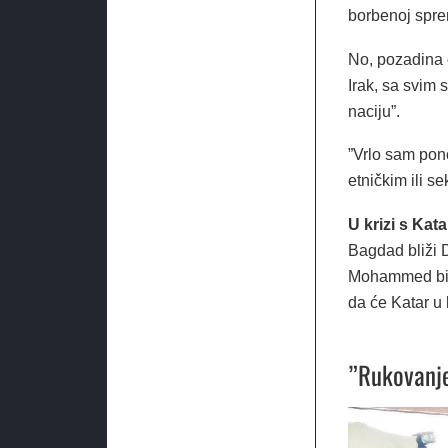
borbenoj spre
No, pozadina o
Irak, sa svim 
naciju”.
”Vrlo sam pono
etničkim ili 
U krizi s Kat
Bagdad bliži D
Mohammed bin 
da će Katar u 
”Rukovanje