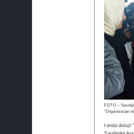
FOTO – Saudijsk
”Organizacije i
I onda dolazi
Saudijske Arab