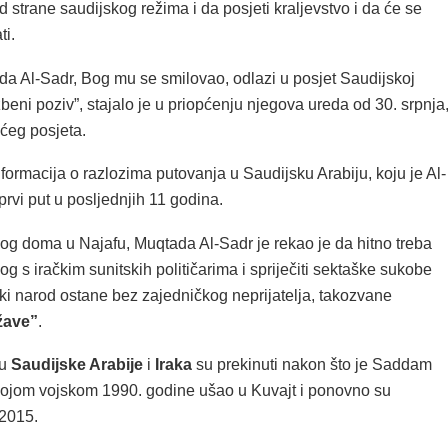
d strane saudijskog režima i da posjeti kraljevstvo i da će se
ti.
ada Al-Sadr, Bog mu se smilovao, odlazi u posjet Saudijskoj
žbeni poziv”, stajalo je u priopćenju njegova ureda od 30. srpnja
ećeg posjeta.
nformacija o razlozima putovanja u Saudijsku Arabiju, koju je Al-
prvi put u posljednjih 11 godina.
vog doma u Najafu, Muqtada Al-Sadr je rekao je da hitno treba
log s iračkim sunitskih političarima i spriječiti sektaške sukobe
ki narod ostane bez zajedničkog neprijatelja, takozvane
žave”
.
u
Saudijske Arabije
i
Iraka
su prekinuti nakon što je Saddam
ojom vojskom 1990. godine ušao u Kuvajt i ponovno su
 2015.