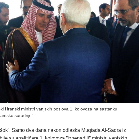
i i iranski ministri vanjskih poslova 1. kolovoza na sastanku
slamske suradnje”
 ”šok”. Samo dva dana nakon odlaska Muqtada Al-Sadra iz
ije su analitičare 1. kolovoza ”iznenadili” ministri vanjskih