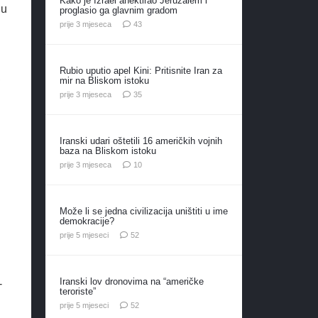
Kako je Izrael anektirao Jeruzalem i
 u
proglasio ga glavnim gradom
komentara
prije 3 mjeseca
43
Rubio uputio apel Kini: Pritisnite Iran za
,
mir na Bliskom istoku
komentara
prije 3 mjeseca
35
Iranski udari oštetili 16 američkih vojnih
baza na Bliskom istoku
komentara
prije 3 mjeseca
10
Može li se jedna civilizacija uništiti u ime
demokracije?
komentara
prije 5 mjeseci
52
Iranski lov dronovima na “američke
-
teroriste”
komentara
prije 5 mjeseci
52