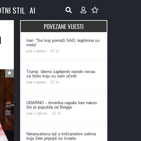
OTNI STIL
AI
POVEZANE VIJESTI
a
Iran: “Svi koji pomaži SAD, legitimna su
meta”
komentara
prije 2 tjedna
12
Trump: Idemo zaplijeniti iranski novac
za štetu koju su nam učinili
komentara
prije 2 tjedna
10
UDARNO – Amerika napala Iran nakon
što je popušila od Belgije
komentar
prije 1 mjesec
21
Netanyahova laž o kršćanskim selima
koja žele pripojiti se Izraelu