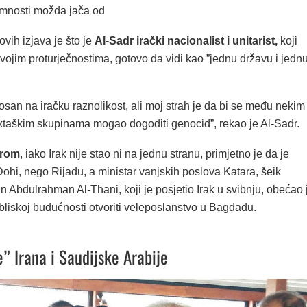
mnosti možda jača od
vih izjava je što je
Al-Sadr irački nacionalist i unitarist,
koji
svojim proturječnostima, gotovo da vidi kao ”jednu državu i jedn
san na iračku raznolikost, ali moj strah je da bi se među nekim
sektaškim skupinama mogao dogoditi genocid”, rekao je Al-Sadr.
arom
, iako Irak nije stao ni na jednu stranu, primjetno je da je
ohi, nego Rijadu, a ministar vanjskih poslova Katara, šeik
Abdulrahman Al-Thani, koji je posjetio Irak u svibnju, obećao 
bliskoj budućnosti otvoriti veleposlanstvo u Bagdadu.
” Irana i Saudijske Arabije