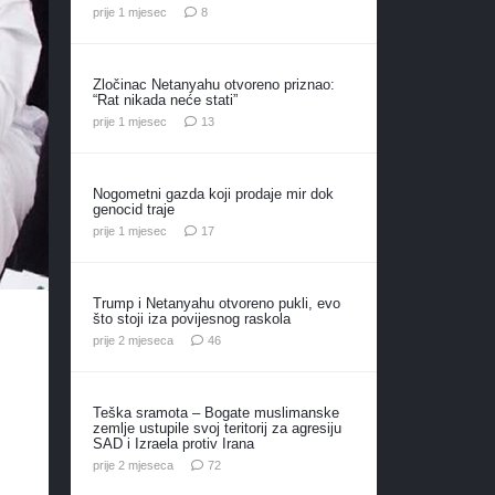
komentara
prije 1 mjesec
8
Zločinac Netanyahu otvoreno priznao:
“Rat nikada neće stati”
komentara
prije 1 mjesec
13
Nogometni gazda koji prodaje mir dok
genocid traje
komentara
prije 1 mjesec
17
Trump i Netanyahu otvoreno pukli, evo
što stoji iza povijesnog raskola
komentara
prije 2 mjeseca
46
Teška sramota – Bogate muslimanske
zemlje ustupile svoj teritorij za agresiju
SAD i Izraela protiv Irana
komentara
prije 2 mjeseca
72