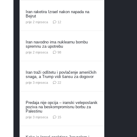
Iran raketira Izrael nakon napada na
Bejrut
komentara
prije 2 mjeseca
12
,
Iran navodno ima nuklearnu bombu
spremnu za upotrebu
komentara
prije 2 mjeseca
98
Iran traži odštetu i povlačenje američkih
snaga, a Trump vidi šansu za dogovor
komentara
prije 3 mjeseca
22
Predaja nije opcija – iranski veleposlanik
poziva na beskompromisnu borbu za
Palestinu
komentara
prije 3 mjeseca
15