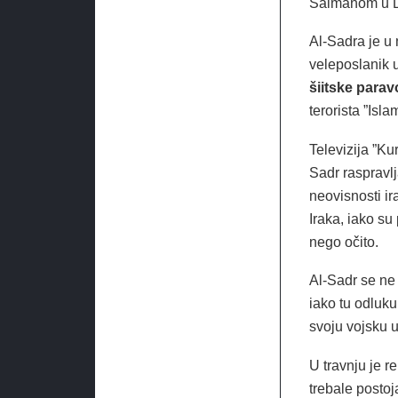
Salmanom u D
Al-Sadra je u
veleposlanik u
šiitske para
terorista ”Isl
Televizija ”K
Sadr raspravlj
neovisnosti ir
Iraka, iako su
nego očito.
Al-Sadr se ne 
iako tu odluku
svoju vojsku u 
U travnju je 
trebale postoja