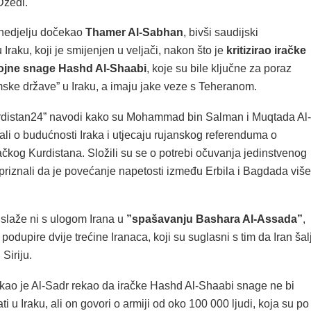
žedi.
 nedjelju dočekao
Thamer Al-Sabhan
, bivši saudijski
 Iraku, koji je smijenjen u veljači, nakon što je
kritizirao iračke
vojne snage Hashd Al-Shaabi
, koje su bile ključne za poraz
amske države” u Iraku, a imaju jake veze s Teheranom.
urdistan24” navodi kako su Mohammad bin Salman i Muqtada Al-
ali o budućnosti Iraka i utjecaju rujanskog referenduma o
ačkog Kurdistana. Složili su se o potrebi očuvanja jedinstvenog
 priznali da je povećanje napetosti između Erbila i Bagdada više
slaže ni s ulogom Irana u
”spašavanju Bashara Al-Assada”
,
 podupire dvije trećine Iranaca, koji su suglasni s tim da Iran šal
Siriju.
rekao je Al-Sadr rekao da iračke Hashd Al-Shaabi snage ne bi
ti u Iraku, ali on govori o armiji od oko 100 000 ljudi, koja su po