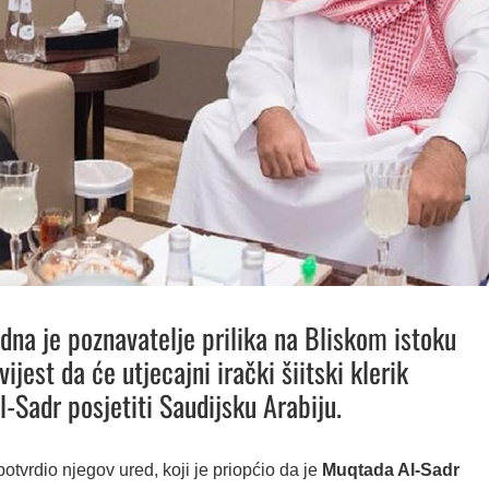
edna je poznavatelje prilika na Bliskom istoku
vijest da će utjecajni irački šiitski klerik
-Sadr posjetiti Saudijsku Arabiju.
potvrdio njegov ured, koji je priopćio da je
Muqtada Al-Sadr