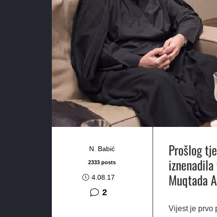
Prošlog tj
N. Babić
iznenadila 
2333 posts
Muqtada Al
4.08.17
komentara
2
Vijest je prvo 