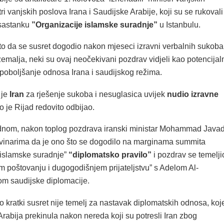
ri vanjskih poslova Irana i Saudijske Arabije, koji su se rukovali 
 sastanku
”Organizacije islamske suradnje”
u Istanbulu.
to da se susret dogodio nakon mjeseci izravni verbalnih sukoba
emalja, neki su ovaj neočekivani pozdrav vidjeli kao potencijal
poboljšanje odnosa Irana i saudijskog režima.
 je
Iran
za rješenje sukoba i nesuglasica uvijek
nudio izravne
to je Rijad redovito odbijao.
dnom, nakon toplog pozdrava iranski ministar Mohammad Java
ovinarima da je ono što se dogodilo na marginama summita
 islamske suradnje”
“diplomatsko pravilo”
i pozdrav se temelji
 poštovanju i dugogodišnjem prijateljstvu” s Adelom Al-
om saudijske diplomacije.
 kratki susret nije temelj za nastavak diplomatskih odnosa, koj
rabija prekinula nakon nereda koji su potresli Iran zbog