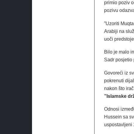
primio poziv o
pozivu odazva
”Uzoriti Muqt
Arabiji na slu
uoči predstoj
Bilo je malo i
Sadr posjetio 
Govoreći iz s
pokrenuti dija
nakon što irač
”Islamske dr
Odnosi izmeđ
Hussein sa sv
uspostavljeni