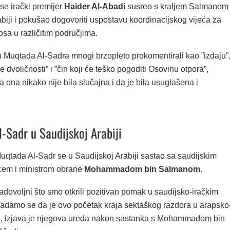
se irački premijer
Haider Al-Abadi
susreo s kraljem Salmanom
biji i pokušao dogovoriti uspostavu koordinacijskog vijeća za
sa u različitim područjima.
u Muqtada Al-Sadra mnogi brzopleto prokomentirali kao ”izdaju”
 dvoličnosti” i ”čin koji će teško pogoditi Osovinu otpora”,
 ona nikako nije bila slučajna i da je bila usuglašena i
-Sadr u Saudijskoj Arabiji
 Muqtada Al-Sadr se u Saudijskoj Arabiji sastao sa saudijskim
cem i ministrom obrane
Mohammadom bin Salmanom
.
adovoljni što smo otkrili pozitivan pomak u saudijsko-iračkim
adamo se da je ovo početak kraja sektaškog razdora u arapsko
ji’, izjava je njegova ureda nakon sastanka s Mohammadom bin