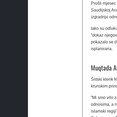
Prošli mjesec 
Saudijskoj Ara
izgradnju odno
Iako su odluk
”dokaz njegove
pokazalo se da
isplanirana.
Muqtada Al
Šiitski klerik
krunskim prin
”Mi smo vrlo z
odnosima, a n
islamski regi