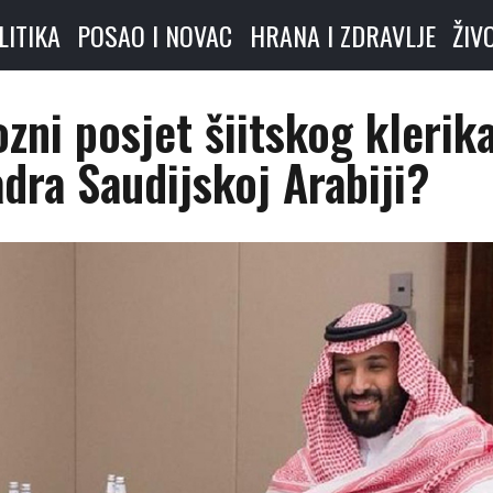
LITIKA
POSAO I NOVAC
HRANA I ZDRAVLJE
ŽIV
zni posjet šiitskog klerik
dra Saudijskoj Arabiji?