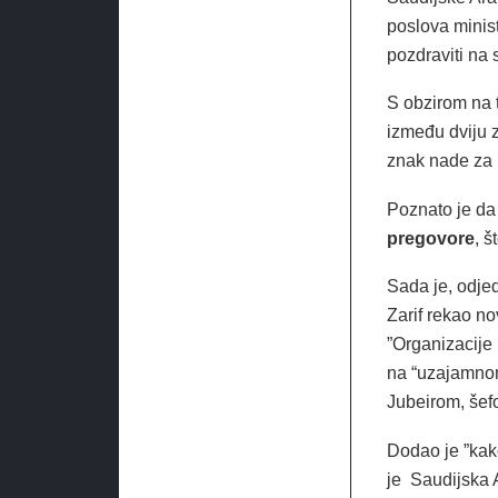
poslova minist
pozdraviti na
S obzirom na 
između dviju z
znak nade za 
Poznato je da
pregovore
, š
Sada je, odje
Zarif rekao n
”Organizacije
na “uzajamnom
Jubeirom, šef
Dodao je ”kako
je Saudijska A