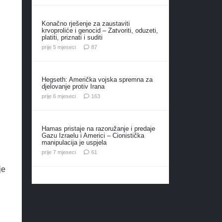
Konačno rješenje za zaustaviti
krvoproliće i genocid – Zatvoriti, oduzeti,
platiti, priznati i suditi
komentara
prije 5 mjeseci
87
Hegseth: Američka vojska spremna za
djelovanje protiv Irana
komentara
prije 6 mjeseci
163
Hamas pristaje na razoružanje i predaje
Gazu Izraelu i Americi – Cionistička
manipulacija je uspjela
komentar
prije 7 mjeseci
61
je