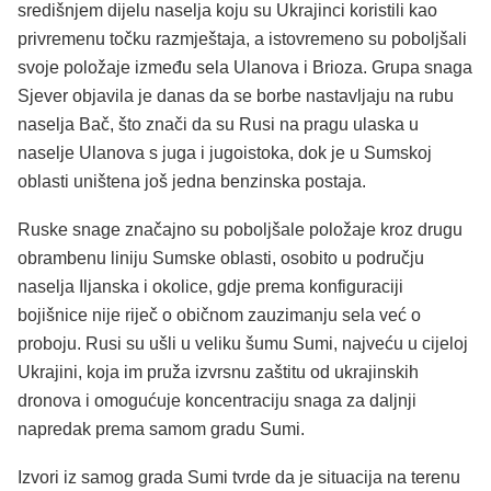
središnjem dijelu naselja koju su Ukrajinci koristili kao
privremenu točku razmještaja, a istovremeno su poboljšali
svoje položaje između sela Ulanova i Brioza. Grupa snaga
Sjever objavila je danas da se borbe nastavljaju na rubu
naselja Bač, što znači da su Rusi na pragu ulaska u
naselje Ulanova s juga i jugoistoka, dok je u Sumskoj
oblasti uništena još jedna benzinska postaja.
Ruske snage značajno su poboljšale položaje kroz drugu
obrambenu liniju Sumske oblasti, osobito u području
naselja Iljanska i okolice, gdje prema konfiguraciji
bojišnice nije riječ o običnom zauzimanju sela već o
proboju. Rusi su ušli u veliku šumu Sumi, najveću u cijeloj
Ukrajini, koja im pruža izvrsnu zaštitu od ukrajinskih
dronova i omogućuje koncentraciju snaga za daljnji
napredak prema samom gradu Sumi.
Izvori iz samog grada Sumi tvrde da je situacija na terenu