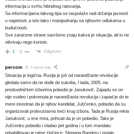
informacija u svrhu hibridnog ratovanja.
Sa informacijama takvog tipa se raspolaže radi držanja javnosti
u napetosti, a isto tako i manipuliranju sa njihovim odlukama u
budućnosti.
Sve zaraćene strane savršeno znaju kakva je situacija, ali to ne
otkrivaju nego koriste.
Odgovori
1
0
percom
1 mjesec prije
Situacija je logična. Rusija je još od narandžaste revolucije
gledala samo da ne dođe do sukoba. I tada, 2005. na
predsedničkim izborima pobedio je Janukovič. Zapadu se on
nije svideo i pokrenuta je narandžasta revolucija i zapad je do te
mere insistirao da je njihov kandidat, Juščenko, pobedio da su
organizovali protivustavno treći krug izbora. Tada je Rusija rekla
Janukovič, u ime mira, prihvati da je on pobedio. Tako je
Juščenko pobedio i vladao pet godina i u tom mandatu
rehabilitovao je ratne zločince, Stepana Banderu i ostale.