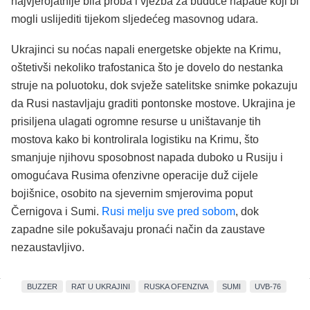
najvjerojatnije bila proba i vježba za buduće napade koji bi
mogli uslijediti tijekom sljedećeg masovnog udara.
Ukrajinci su noćas napali energetske objekte na Krimu,
oštetivši nekoliko trafostanica što je dovelo do nestanka
struje na poluotoku, dok svježe satelitske snimke pokazuju
da Rusi nastavljaju graditi pontonske mostove. Ukrajina je
prisiljena ulagati ogromne resurse u uništavanje tih
mostova kako bi kontrolirala logistiku na Krimu, što
smanjuje njihovu sposobnost napada duboko u Rusiju i
omogućava Rusima ofenzivne operacije duž cijele
bojišnice, osobito na sjevernim smjerovima poput
Černigova i Sumi.
Rusi melju sve pred sobom
, dok
zapadne sile pokušavaju pronaći način da zaustave
nezaustavljivo.
BUZZER
RAT U UKRAJINI
RUSKA OFENZIVA
SUMI
UVB-76