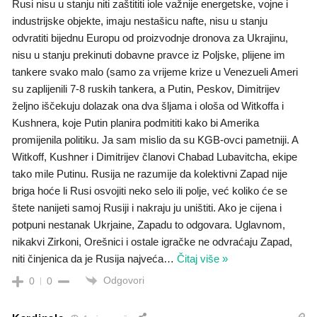
Rusi nisu u stanju niti zaštititi iole važnije energetske, vojne i
industrijske objekte, imaju nestašicu nafte, nisu u stanju
odvratiti bijednu Europu od proizvodnje dronova za Ukrajinu,
nisu u stanju prekinuti dobavne pravce iz Poljske, plijene im
tankere svako malo (samo za vrijeme krize u Venezueli Ameri
su zaplijenili 7-8 ruskih tankera, a Putin, Peskov, Dimitrijev
željno iščekuju dolazak ona dva šljama i ološa od Witkoffa i
Kushnera, koje Putin planira podmititi kako bi Amerika
promijenila politiku. Ja sam mislio da su KGB-ovci pametniji. A
Witkoff, Kushner i Dimitrijev članovi Chabad Lubavitcha, ekipe
tako mile Putinu. Rusija ne razumije da kolektivni Zapad nije
briga hoće li Rusi osvojiti neko selo ili polje, već koliko će se
štete nanijeti samoj Rusiji i nakraju ju uništiti. Ako je cijena i
potpuni nestanak Ukrjaine, Zapadu to odgovara. Uglavnom,
nikakvi Zirkoni, Orešnici i ostale igračke ne odvraćaju Zapad,
niti činjenica da je Rusija najveća
…
Čitaj više »
Odgovori
0
0