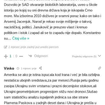
Dozvolio je SAD otvaranje bioloških laboratorija, uveo u škole
istoriju po kojoj su oni drevna država koja je iskopala Crno
more. Ma izborima 2010 doživeo je sramni poraz kako on tako i
Arsemij Jacenjuk. Narod je rekao svoje mišljenje o takvoj,
nacističkoj, politici. Janukovič je preuzeo vlast i krenuo
politikom i istok i zapad ali se to zapadu nije dopalo. Konstantno
su
…
Čitaj više »
1 mjesec prije zadnji put uredio percom
Odgovori
1
0
Pogledaj odgovore
(5)
Vinko
1 mjesec prije
Amerika se ako je istina ispucala kod Irana i već je bila ozbiljna
nestašica ubojnih sredstava,za par meseci.Rusija petu godinu
zasipa Ukrajinu svim vrstama i prazni decenijske stokove,ali
Ukrajini geometrijskom progresijom stižu novi dronovi.Slušao
sam statističku analizu ispaljenih jedinica sa obe strane
Plamena Paskova u zadnjih deset dana i Ukrajina je prešla u