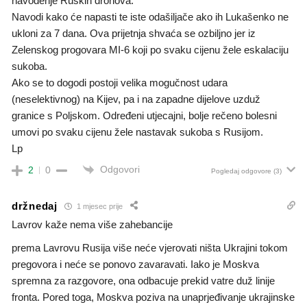
navođenje Ruskih dronova.
Navodi kako će napasti te iste odašiljače ako ih Lukašenko ne
ukloni za 7 dana. Ova prijetnja shvaća se ozbiljno jer iz
Zelenskog progovara MI-6 koji po svaku cijenu žele eskalaciju
sukoba.
Ako se to dogodi postoji velika mogučnost udara
(neselektivnog) na Kijev, pa i na zapadne dijelove uzduž
granice s Poljskom. Određeni utjecajni, bolje rečeno bolesni
umovi po svaku cijenu žele nastavak sukoba s Rusijom.
Lp
Odgovori
2
0
Pogledaj odgovore
(3)
držnedaj
1 mjesec prije
Lavrov kaže nema više zahebancije
prema Lavrovu Rusija više neće vjerovati ništa Ukrajini tokom
pregovora i neće se ponovo zavaravati. Iako je Moskva
spremna za razgovore, ona odbacuje prekid vatre duž linije
fronta. Pored toga, Moskva poziva na unaprjeđivanje ukrajinske