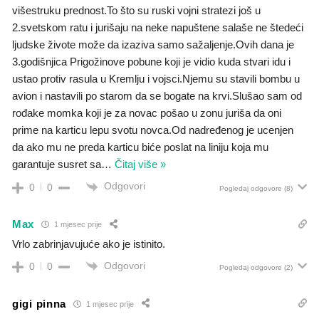
višestruku prednost.To što su ruski vojni stratezi još u
2.svetskom ratu i jurišaju na neke napuštene salaše ne štedeći
ljudske živote može da izaziva samo sažaljenje.Ovih dana je
3.godišnjica Prigožinove pobune koji je vidio kuda stvari idu i
ustao protiv rasula u Kremlju i vojsci.Njemu su stavili bombu u
avion i nastavili po starom da se bogate na krvi.Slušao sam od
rođake momka koji je za novac pošao u zonu juriša da oni
prime na karticu lepu svotu novca.Od nadređenog je ucenjen
da ako mu ne preda karticu biće poslat na liniju koja mu
garantuje susret sa
…
Čitaj više »
Odgovori
0
0
Pogledaj odgovore
(8)
Max
1 mjesec prije
Vrlo zabrinjavujuće ako je istinito.
Odgovori
0
0
Pogledaj odgovore
(2)
gigi pinna
1 mjesec prije