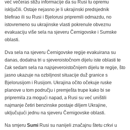
već večeras stižu informacije da su Rusi tu opremu
isključili. Ostaje nejasno je li ukrajinski predsjednik
blefirao ili su Rusi i Bjelorusi pripremili odmazdu, no
istovremeno su ukrajinske vlasti pokrenule obveznu
evakuaciju više sela na sjeveru Černigovske i Sumske
oblasti.
Dva sela na sjeveru Černigovske regije evakuirana su
danas, dodatna tri u sjeveroistočnom dijelu iste oblasti te
čak sedam sela na najsjeveroistočnijem dijelu te regije, što
jasno ukazuje na ozbiljnost situacije duž granice s
Bjelorusijom i Rusijom. Ukrajina očito očekuje ruske
planove u tom području i premješta trupe kako bi se
pripremila za mogući napad, a Rusi su već uništili
najmanje četiri benzinske postaje diljem Ukrajine,
uključujući jednu na sjeveru Černigovske oblasti.
Na smjeru
Sumi
Rusi su nanijeli značajnu štetu crkvi u