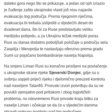
daleko gora nego što se prikazuje, a jedan od njih izrazio
je čuđenje zašto ukrajinske vlasti još nisu najavile
evakuaciju tog područja. Prema njegovim riječima,
evakuacija bi trebala uslijediti u sljedećih deset do
dvadeset dana, što bi za Ruse predstavljalo veliku
medijsku pobjedu, a za Ukrajinu težak medijski poraz.
Rusi su danas dodatno poboljšali položaje u području sela
Zaspilja i Meropolja te nastavljaju ofenzivu prema gradu
Sumi uz pojačano bombardiranje naselja Napolija.
Na smjeru Liman Rusi su konačno prisiljeni na povlačenje
s ukrajinske strane rijeke
Sjeverski Donjec
, gdje su u
svibnju uspjeli prijeći rijeku i djelomično preuzeti kontrolu
nad naseljem Tatanfiš. Proruski izvori potvrđuju da su se
povukli vjerojatno pod pritiskom i zbog logističkih
problema, no istovremeno Rusi privode kraju bitku za
naselje Liman i očekuje se da će u sljedećim danima
objaviti potpunu kontrolu nad tim područjem.