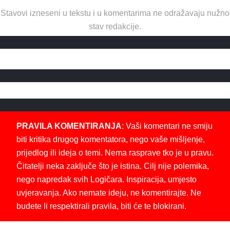
Stavovi izneseni u tekstu i u komentarima ne odražavaju nužno
stav redakcije.
PRAVILA KOMENTIRANJA
: Vaši komentari ne smiju
biti kritika drugog komentatora, nego vaše mišljenje,
prijedlog ili ideja o temi. Nema rasprave tko je u pravu.
Čitatelji neka zaključe što je istina. Cilj nije polemika,
nego napredak svih Logičara. Inspiracija, umjesto
uvjeravanja. Ako nemate ideju, ne komentirajte. Ne
budete li respektirali pravila, biti će te blokirani.