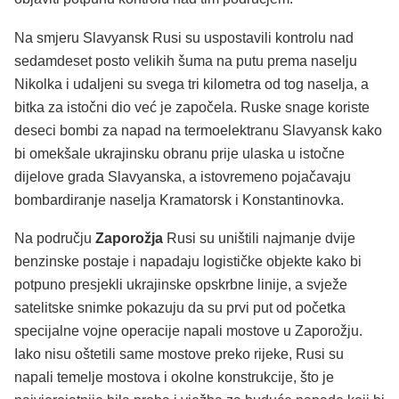
Na smjeru Slavyansk Rusi su uspostavili kontrolu nad
sedamdeset posto velikih šuma na putu prema naselju
Nikolka i udaljeni su svega tri kilometra od tog naselja, a
bitka za istočni dio već je započela. Ruske snage koriste
deseci bombi za napad na termoelektranu Slavyansk kako
bi omekšale ukrajinsku obranu prije ulaska u istočne
dijelove grada Slavyanska, a istovremeno pojačavaju
bombardiranje naselja Kramatorsk i Konstantinovka.
Na području
Zaporožja
Rusi su uništili najmanje dvije
benzinske postaje i napadaju logističke objekte kako bi
potpuno presjekli ukrajinske opskrbne linije, a svježe
satelitske snimke pokazuju da su prvi put od početka
specijalne vojne operacije napali mostove u Zaporožju.
Iako nisu oštetili same mostove preko rijeke, Rusi su
napali temelje mostova i okolne konstrukcije, što je