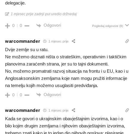
delegacije.
1 mjesec prije zadnji put uredio držnedaj
Odgovori
0
0
Pogledaj odgovore
(9)
warcommander
1 mjesec prije
Dvije zemlje su u ratu.
Ne možemo doznati ništa o strateškim, operativnim i taktičkim
planovima zaraćenih strana, jer su to tajni dokumenti.
No, možemo promatrati razvoj situacija na frontu i u EU, kao i u
Anglosaksonskim zemljama koje nam mogu pružiti informacije
na temelju kojih možemo usuglasiti predviđanja.
Odgovori
0
0
warcommander
1 mjesec prije
Kada se govori o ukrajinskim obavještajnim izvorima, kao i o
bilo kojim drugim zemljama i njihovim obavještajnim izvorima,
trebamo znati kako je to jedan dio njihovih poslova: plasiranje