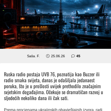
komentara
Saša. F.
25.06.26
45
Ruska radio postaja UVB 76, poznatija kao Buzzer ili
radio smaka svijeta, danas je odašiljala jedanaest
poruka, što je u prošlosti uvijek prethodilo značajnim
svjetskim događajima. Očekuje se dramatičan razvoj u
sljedećih nekoliko dana ili čak sati.
Prema procjenama ukrajinskih obavještajnih izvora, radi