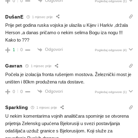
Odgovori
0
0
Pogledaj odgovore
(1)
DušanE
1 mjesec prije
Prije pet godina ruska vojska je ulazila u Kijev i Harkiv ,držala
Herson ,a danas pričamo o nekim selima Bogu iza nogu !!!
Kako to ???
Odgovori
1
0
Pogledaj odgovore
(4)
Gavran
1 mjesec prije
Počela je izolacija fronta rušenjem mostova. Železnički most je
uništen i 80km produžena ruta dostave.
Odgovori
0
0
Pogledaj odgovore
(1)
Sparkling
1 mjesec prije
U nekim komentarima vojnih analitičara spominje se otvorena
prijetnja Zelenskg upućena Bjelorusiji u svezi postavljanja
odašiljača uzduž granice s Bjelorusijom. Koji služe za