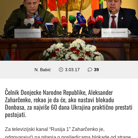
komentara
N. Babić
3.03.17
39
Čelnik Donjecke Narodne Republike, Aleksander
Zaharčenko, rekao je da će, ako nastavi blokadu
Donbasa, za najviše 60 dana Ukrajina praktično prestati
postojati.
Za televizijski kanal “Rusija 1” Zaharčenko je,
odgovarajući na pitanja o posljedicama blokade od strane