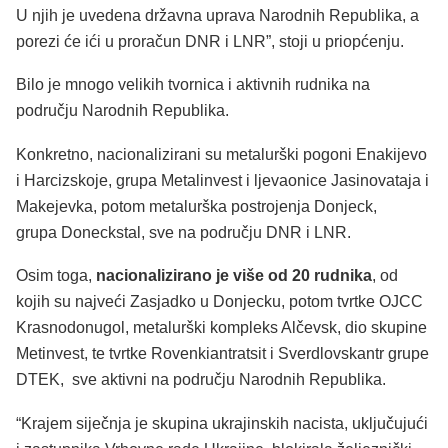
U njih je uvedena državna uprava Narodnih Republika, a
porezi će ići u proračun DNR i LNR”, stoji u priopćenju.
Bilo je mnogo velikih tvornica i aktivnih rudnika na
području Narodnih Republika.
Konkretno, nacionalizirani su metalurški pogoni Enakijevo
i Harcizskoje, grupa Metalinvest i ljevaonice Jasinovataja i
Makejevka, potom metalurška postrojenja Donjeck,
grupa Doneckstal, sve na području DNR i LNR.
Osim toga,
nacionalizirano je više od 20 rudnika
, od
kojih su najveći Zasjadko u Donjecku, potom tvrtke OJCC
Krasnodonugol, metalurški kompleks Alčevsk, dio skupine
Metinvest, te tvrtke Rovenkiantratsit i Sverdlovskantr grupe
DTEK, sve aktivni na području Narodnih Republika.
“Krajem siječnja je skupina ukrajinskih nacista, uključujući