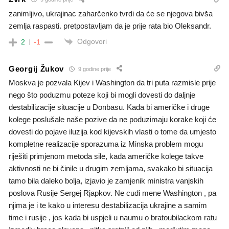
zanimljivo, ukrajinac zaharčenko tvrdi da će se njegova bivša
zemlja raspasti. pretpostavljam da je prije rata bio Oleksandr.
Odgovori
2
-1
Georgij Žukov
9 godine prije
Moskva je pozvala Kijev i Washington da tri puta razmisle prije
nego što poduzmu poteze koji bi mogli dovesti do daljnje
destabilizacije situacije u Donbasu. Kada bi američke i druge
kolege poslušale naše pozive da ne poduzimaju korake koji će
dovesti do pojave iluzija kod kijevskih vlasti o tome da umjesto
kompletne realizacije sporazuma iz Minska problem mogu
riješiti primjenom metoda sile, kada američke kolege takve
aktivnosti ne bi činile u drugim zemljama, svakako bi situacija
tamo bila daleko bolja, izjavio je zamjenik ministra vanjskih
poslova Rusije Sergej Rjapkov. Ne cudi mene Washington , pa
njima je i te kako u interesu destabilizacija ukrajine a samim
time i rusije , jos kada bi uspjeli u naumu o bratoubilackom ratu