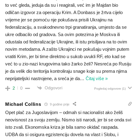
to već gleda, jeduja da su i reagirali, već im je Majdan bio
odličan izgovor za operaciju Krim. A Donbass je žrtva cijelo
vrijeme jer se pomoću nje pokušava prisili Ukrajinu na
federalizaciju, a svakodnevno trpi granatiranja, umjesto da se
ukre odbacilo od gradova. Sa ovim potezima je Moskva ili
odustala od federalizacije Ukrajine, ili istu prisiljava na to ovim
novim metodama. A zašto Ukrajinci ne pokušaju vojnim putem
vratiti Krim, jer bi time direktno u sukob uvukli RF, eto kad se
već to u zio-nazi krugovima tako žarko želi? Nesreća po Rusiju
je da velik dio teritorija kontroliraju snage koje su prema njima
neprijateljski nastrojene, a sreća je da
…
Čitaj više »
Odgovori
2
0
Pogledaj odgovore
(1)
Michael Collins
9 godine prije
Opet plač za Jugoslavijom – odmah si nacionalíst ako želiš
neovisnost za svoju zemlju. Nismo isti narodi, jer bi se onda svi
isto zvali. Ekonomska kriza je bíla samo okidač raspada.
UDBA da si osigura egzistenciju dovela na vlast i Slobu, i