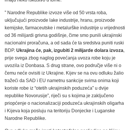
” Narodne Republike izvoze više od 50 vrsta roba,
uključujući proizvode lake industrije, hranu, proizvode
kemijske, farmaceutske i metalurške industrije u vrijednosti
od 36 milijardi grivna godišnje, čime smo punili ukrajinski
nacionalni proračuna, a od sada će ta sredstva puniti ruski
BDP.
Ukrajina će, pak, izgubiti 2 milijarde dolara izvoza
,
prije svega zbog naglog povećanja uvoza robe koju je
uvozila iz Donbasa. S drug strane, ovo područje više ni o
čemu neće ovisiti iz Ukrajine. Kijev se na ovu odluku žalio
tražeći da SAD i EU nametnu sankcije svima onima koji
koriste robe iz “otetih ukrajinskih poduzeća” u dvije
republike Novorusije”, riječi su s kojima je zaključeno
priopćenje o nacionalizaciji poduzeća ukrajinskih oligarha
i Kijeva koja posluju na teritoriju Donjecke i Luganske
Narodne Republike.