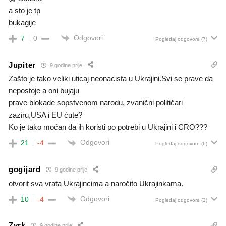
a sto je tp
bukagije
Odgovori
7
0
Pogledaj odgovore
(7)
Jupiter
9 godine prije
Zašto je tako veliki uticaj neonacista u Ukrajini.Svi se prave da
nepostoje a oni bujaju
prave blokade sopstvenom narodu, zvanični političari
zaziru,USA i EU ćute?
Ko je tako moćan da ih koristi po potrebi u Ukrajini i CRO???
Odgovori
21
-4
Pogledaj odgovore
(6)
gogijard
9 godine prije
otvorit sva vrata Ukrajincima a naročito Ukrajinkama.
Odgovori
10
-4
Pogledaj odgovore
(2)
Zvrk
9 godine prije