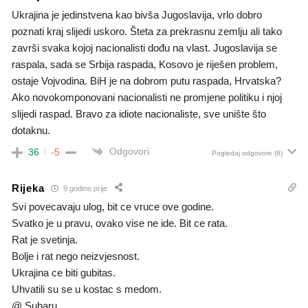
Ukrajina je jedinstvena kao bivša Jugoslavija, vrlo dobro
poznati kraj slijedi uskoro. Šteta za prekrasnu zemlju ali tako
završi svaka kojoj nacionalisti dođu na vlast. Jugoslavija se
raspala, sada se Srbija raspada, Kosovo je riješen problem,
ostaje Vojvodina. BiH je na dobrom putu raspada, Hrvatska?
Ako novokomponovani nacionalisti ne promjene politiku i njoj
slijedi raspad. Bravo za idiote nacionaliste, sve unište što
dotaknu.
Odgovori
36
-5
Pogledaj odgovore
(6)
Rijeka
9 godine prije
Svi povecavaju ulog, bit ce vruce ove godine.
Svatko je u pravu, ovako vise ne ide. Bit ce rata.
Rat je svetinja.
Bolje i rat nego neizvjesnost.
Ukrajina ce biti gubitas.
Uhvatili su se u kostac s medom.
@ Subaru