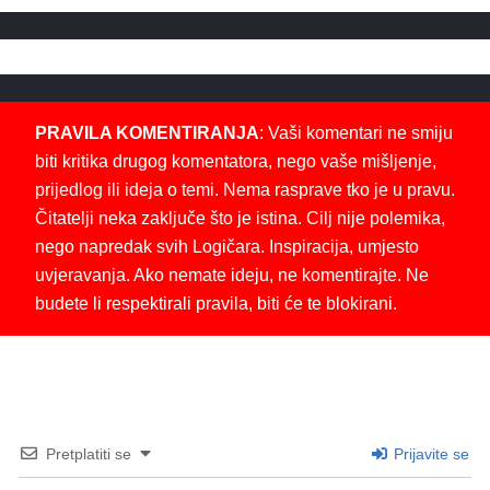
PRAVILA KOMENTIRANJA
: Vaši komentari ne smiju
biti kritika drugog komentatora, nego vaše mišljenje,
prijedlog ili ideja o temi. Nema rasprave tko je u pravu.
Čitatelji neka zaključe što je istina. Cilj nije polemika,
nego napredak svih Logičara. Inspiracija, umjesto
uvjeravanja. Ako nemate ideju, ne komentirajte. Ne
budete li respektirali pravila, biti će te blokirani.
Pretplatiti se
Prijavite se