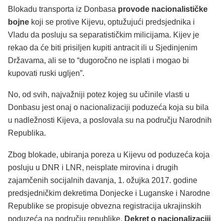
Blokadu transporta iz Donbasa
provode nacionalističke
bojne
koji se protive Kijevu, optužujući predsjednika i
Vladu da posluju sa separatističkim milicijama. Kijev je
rekao da će biti prisiljen kupiti antracit ili u Sjedinjenim
Državama, ali se to “dugoročno ne isplati i mogao bi
kupovati ruski ugljen”.
No, od svih, najvažniji potez kojeg su učinile vlasti u
Donbasu jest onaj o nacionalizaciji poduzeća koja su bila
u nadležnosti Kijeva, a poslovala su na području Narodnih
Republika.
Zbog blokade, ubiranja poreza u Kijevu od poduzeća koja
posluju u DNR i LNR, neisplate mirovina i drugih
zajamčenih socijalnih davanja, 1. ožujka 2017. godine
predsjedničkim dekretima Donjecke i Luganske i Narodne
Republike se propisuje obvezna registracija ukrajinskih
poduzeća na području republike.
Dekret o nacionalizaciji