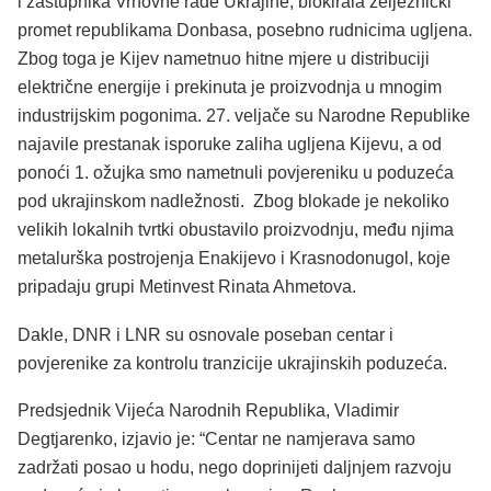
i zastupnika Vrhovne rade Ukrajine, blokirala željeznički
promet republikama Donbasa, posebno rudnicima ugljena.
Zbog toga je Kijev nametnuo hitne mjere u distribuciji
električne energije i prekinuta je proizvodnja u mnogim
industrijskim pogonima. 27. veljače su Narodne Republike
najavile prestanak isporuke zaliha ugljena Kijevu, a od
ponoći 1. ožujka smo nametnuli povjereniku u poduzeća
pod ukrajinskom nadležnosti. Zbog blokade je nekoliko
velikih lokalnih tvrtki obustavilo proizvodnju, među njima
metalurška postrojenja Enakijevo i Krasnodonugol, koje
pripadaju grupi Metinvest Rinata Ahmetova.
Dakle, DNR i LNR su osnovale poseban centar i
povjerenike za kontrolu tranzicije ukrajinskih poduzeća.
Predsjednik Vijeća Narodnih Republika, Vladimir
Degtjarenko, izjavio je: “Centar ne namjerava samo
zadržati posao u hodu, nego doprinijeti daljnjem razvoju