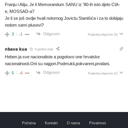
Franju i Aliju. Je li Memorandum SANU iz ’80-ih isto djelo CIA-
e, MOSSAD-a?
Je li se još ovdje hvali notornog Jovictu Stanišića i za to dobijaju
redom sami plusevi?
Odgovori
3
-1
Pogledaj odgovore
(3)
nbava kua
9 godine prije
Heben ja sve nacionaliste a pogotovo one hrvatske
nacionalnosti.Oni su najgori.Podmukli,pokvareni,prodani.
Odgovori
5
-4
Pogledaj odgovore
(1)
Početna
Kontakt
O nama
Privatnost