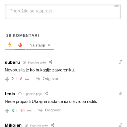
3000
39
KOMENTARI
Najstariji
subaru
9 godine prije
Novorusija je ko bukagije zatvoreniku.
Odgovori
2
-8
fenix
9 godine prije
Nece propasti Ukrajina sada ce ici u Evropu raditi.
Odgovori
3
-10
Mikojan
9 godine prije