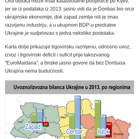
Ova odluka može imati katastrofalne posljedice po Kijev,
jer se iz podataka iz 2013. jasno vidi da je Donbas bio srce
ukrajinske ekonomije, dok zapad zemlje niti je imao
razvijenu industriju, a u ukupnom BDP-u predratne
Ukrajine je sudjelovao s jedva nekoliko postotaka.
Karta dolje prikazuje trgovinsku razmjenu, odnosno uvoz,
izvoz i trgovinski deficit i suficit prije takozvanog
“EuroMaidana”, a brojke jasno govore da bez Donbasa
Ukrajina nema budućnosti.