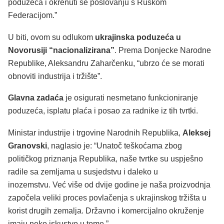
poduzeća i okrenuti se poslovanju s Ruskom
Federacijom.”
U biti, ovom su odlukom
ukrajinska poduzeća u
Novorusiji “nacionalizirana”
. Prema Donjecke Narodne
Republike, Aleksandru Zaharčenku, “ubrzo će se morati
obnoviti industrija i tržište”.
Glavna zadaća
je osigurati nesmetano funkcioniranje
poduzeća, isplatu plaća i posao za radnike iz tih tvrtki.
Ministar industrije i trgovine Narodnih Republika,
Aleksej
Granovski
, naglasio je: “Unatoč teškoćama zbog
političkog priznanja Republika, naše tvrtke su uspješno
radile sa zemljama u susjedstvu i daleko u
inozemstvu. Već više od dvije godine je naša proizvodnja
započela veliki proces povlačenja s ukrajinskog tržišta u
korist drugih zemalja. Državno i komercijalno okruženje
imaju neko iskustvo u tome.”