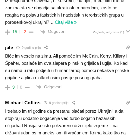
izmedju brace slavena , nitko sretniji od njih , medjutim mene
zanima sto se dogadja sa ukrajinskim narodom, zasto ne
reagira na pojavu fasistickih i nacistiskih teroristickih grupa u
porosenkovoj ukrajini?
…
Čitaj više »
Odgovori
15
-2
Pogledaj odgovore
(1)
jale
9 godine prije
Biće im veselo na zimu. Ali pomoće im McCain, Kerry, Killary i
Špaher, poslaće im dva šlepera plinskih grijalica i uglja. Ko kad
su nama u ratu podjelili u humanitarnoj pomoći nekakve plinske
grijalice a plina niotkud osim poslije posnog graha.
Odgovori
9
0
Michael Collins
9 godine prije
I trebalo im tri godine da prestanu plaćati porez Ukrajini, a da
stopiraju dodatno bogaćenje već turbo bogatih hazarskih
oligarha I Rusija se isto pokvareno drži cijelo vrijeme – na
državni udar, osim aneksijom ili vraćanjem Krima kako tko na