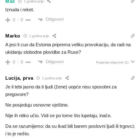
Max
1 godina prije
Iznuda i reket.
Odgovori
0
0
Marko
1 godina prije
A jesi li cuo da Estonia priprema veliku provokaciju, da radi na
ukidanju slobodne plovidbe za Ruse?
Odgovori
0
0
Pogledaj odgovore
(1)
Lucija, prva
1 godina prije
Je li tebi jasno da ti ljudi (žene) uopće nisu sposobni za
pregovore?
Ne posjeduju osnovne vještine.
Nije ih nitko učio. Vidi se po tome što lupetaju, inače.
Da se razumijemo: da su ikad bili barem poslovni ljudi ili trgovci;
i to je nešto.