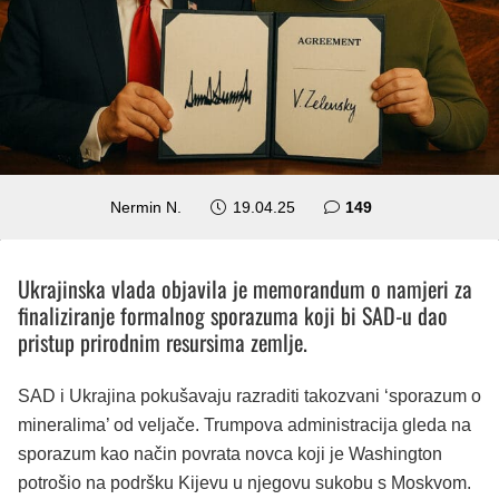
komentara
Nermin N.
19.04.25
149
Ukrajinska vlada objavila je memorandum o namjeri za
finaliziranje formalnog sporazuma koji bi SAD-u dao
pristup prirodnim resursima zemlje.
SAD i Ukrajina pokušavaju razraditi takozvani ‘sporazum o
mineralima’ od veljače. Trumpova administracija gleda na
sporazum kao način povrata novca koji je Washington
potrošio na podršku Kijevu u njegovu sukobu s Moskvom.