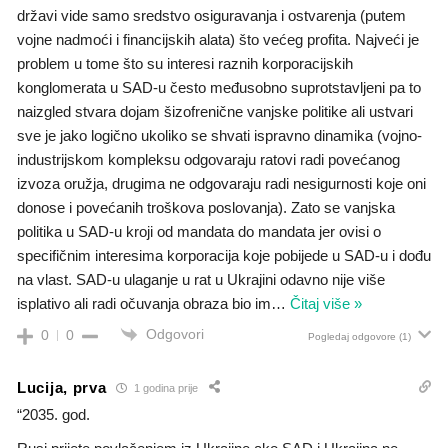
državi vide samo sredstvo osiguravanja i ostvarenja (putem
vojne nadmoći i financijskih alata) što većeg profita. Najveći je
problem u tome što su interesi raznih korporacijskih
konglomerata u SAD-u često međusobno suprotstavljeni pa to
naizgled stvara dojam šizofrenične vanjske politike ali ustvari
sve je jako logično ukoliko se shvati ispravno dinamika (vojno-
industrijskom kompleksu odgovaraju ratovi radi povećanog
izvoza oružja, drugima ne odgovaraju radi nesigurnosti koje oni
donose i povećanih troškova poslovanja). Zato se vanjska
politika u SAD-u kroji od mandata do mandata jer ovisi o
specifičnim interesima korporacija koje pobijede u SAD-u i dođu
na vlast. SAD-u ulaganje u rat u Ukrajini odavno nije više
isplativo ali radi očuvanja obraza bio im
…
Čitaj više »
Odgovori
0
0
Pogledaj odgovore
(1)
Lucija, prva
1 godina prije
“2035. god.