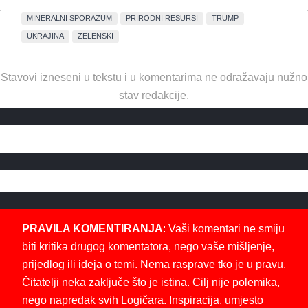
MINERALNI SPORAZUM
PRIRODNI RESURSI
TRUMP
UKRAJINA
ZELENSKI
Stavovi izneseni u tekstu i u komentarima ne odražavaju nužno
stav redakcije.
PRAVILA KOMENTIRANJA
: Vaši komentari ne smiju
biti kritika drugog komentatora, nego vaše mišljenje,
prijedlog ili ideja o temi. Nema rasprave tko je u pravu.
Čitatelji neka zaključe što je istina. Cilj nije polemika,
nego napredak svih Logičara. Inspiracija, umjesto