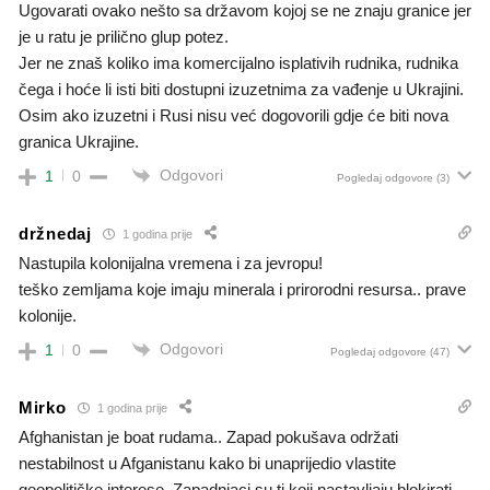
Ugovarati ovako nešto sa državom kojoj se ne znaju granice jer
je u ratu je prilično glup potez.
Jer ne znaš koliko ima komercijalno isplativih rudnika, rudnika
čega i hoće li isti biti dostupni izuzetnima za vađenje u Ukrajini.
Osim ako izuzetni i Rusi nisu već dogovorili gdje će biti nova
granica Ukrajine.
Odgovori
1
0
Pogledaj odgovore
(3)
držnedaj
1 godina prije
Nastupila kolonijalna vremena i za jevropu!
teško zemljama koje imaju minerala i prirorodni resursa.. prave
kolonije.
Odgovori
1
0
Pogledaj odgovore
(47)
Mirko
1 godina prije
Afghanistan je boat rudama.. Zapad pokušava održati
nestabilnost u Afganistanu kako bi unaprijedio vlastite
geopolitičke interese. Zapadnjaci su ti koji nastavljaju blokirati