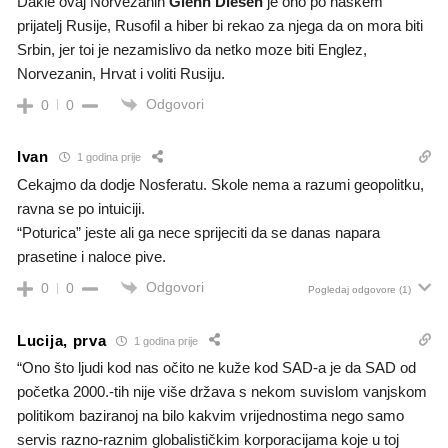
Dakle ovaj Norvezanin
Glenn Diesen
je ono po naskem
prijatelj Rusije, Rusofil a hiber bi rekao za njega da on mora biti
Srbin, jer toi je nezamislivo da netko moze biti Englez,
Norvezanin, Hrvat i voliti Rusiju.
Odgovori
0
0
Ivan
1 godina prije
Cekajmo da dodje Nosferatu. Skole nema a razumi geopolitku,
ravna se po intuiciji.
“Poturica” jeste ali ga nece sprijeciti da se danas napara
prasetine i naloce pive.
Odgovori
0
0
Pogledaj odgovore
(1)
Lucija, prva
1 godina prije
“Ono što ljudi kod nas očito ne kuže kod SAD-a je da SAD od
početka 2000.-tih nije više država s nekom suvislom vanjskom
politikom baziranoj na bilo kakvim vrijednostima nego samo
servis razno-raznim globalističkim korporacijama koje u toj