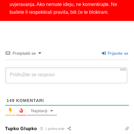
uvjeravanja. Ako nemate ideju, ne komentirajte. Ne
budete li respektirali pravila, biti će te blokirani.
Pretplatiti se
Prijavite se
3000
149
KOMENTARI
Najstariji
Tupko Glupko
1 godina prije