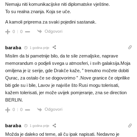
Nemaju niti komunikacijske niti diplomatske vještine.
To su realna znanja. Koja se uče.
A kamoli priprema za svaki pojedini sastanak.
Odgovori
0
0
baraba
1 godina prije
Mislim da bi pametnije bilo, da te sile zemaljske, naprave
memorandum o podjeli svega u atmosferi, i svih galaksija.Moja
omiljena je iz serije, gde Drakče kaže, ” trenutno možete dobiti
Qurac, za ostalo če se dogovorimo ” .Nove granice če otprilike
biti gde su i bile, Lavov je najviše što Rusi mogu tolerisati,
kažem tolerisati, jer može uvijek pomjeranje, zna se direction
BERLIN.
Odgovori
0
0
baraba
1 godina prije
Možda je daleko od teme, ali ču ipak napisati. Nedavno je