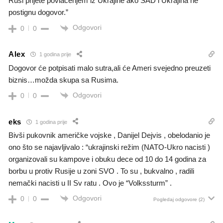
Rusi prijete povlačenjem iz Ukrajine ako SAD i Ukrajina ne
postignu dogovor.”
Odgovori
0
0
Alex
1 godina prije
Dogovor će potpisati malo sutra,ali će Ameri svejedno preuzeti
biznis…možda skupa sa Rusima.
Odgovori
0
0
eks
1 godina prije
Bivši pukovnik američke vojske , Danijel Dejvis , obelodanio je
ono što se najavljivalo : “ukrajinski režim (NATO-Ukro nacisti )
organizovali su kampove i obuku dece od 10 do 14 godina za
borbu u protiv Rusije u zoni SVO . To su , bukvalno , radili
nemački nacisti u II Sv ratu . Ovo je “Volkssturm” .
Odgovori
0
0
Pogledaj odgovore
(2)