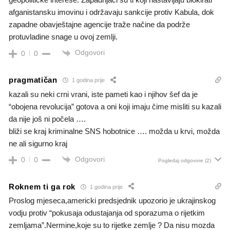
afganistansku imovinu i održavaju sankcije protiv Kabula, dok
zapadne obavještajne agencije traže načine da podrže
protuvladine snage u ovoj zemlji.
Odgovori
0
0
pragmatičan
1 godina prije
kazali su neki crni vrani, iste pameti kao i njihov šef da je
“obojena revolucija” gotova a oni koji imaju čime misliti su kazali
da nije još ni počela ….
bliži se kraj kriminalne SNS hobotnice …. možda u krvi, možda
ne ali sigurno kraj
Odgovori
0
0
Pogledaj odgovore
(2)
Roknem ti ga rok
1 godina prije
Proslog mjeseca,americki predsjednik upozorio je ukrajinskog
vodju protiv “pokusaja odustajanja od sporazuma o rijetkim
zemljama”.Nermine,koje su to rijetke zemlje ? Da nisu mozda