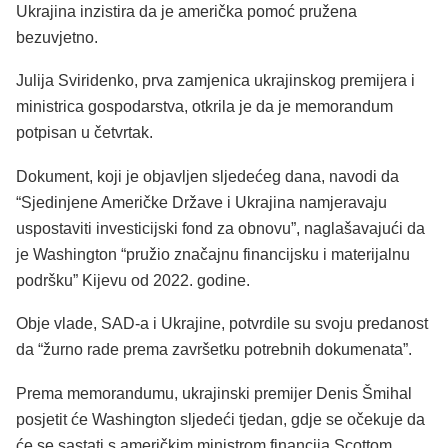
Ukrajina inzistira da je američka pomoć pružena
bezuvjetno.
Julija Sviridenko, prva zamjenica ukrajinskog premijera i
ministrica gospodarstva, otkrila je da je memorandum
potpisan u četvrtak.
Dokument, koji je objavljen sljedećeg dana, navodi da
“Sjedinjene Američke Države i Ukrajina namjeravaju
uspostaviti investicijski fond za obnovu”, naglašavajući da
je Washington “pružio značajnu financijsku i materijalnu
podršku” Kijevu od 2022. godine.
Obje vlade, SAD-a i Ukrajine, potvrdile su svoju predanost
da “žurno rade prema završetku potrebnih dokumenata”.
Prema memorandumu, ukrajinski premijer Denis Šmihal
posjetit će Washington sljedeći tjedan, gdje se očekuje da
će se sastati s američkim ministrom financija Scottom