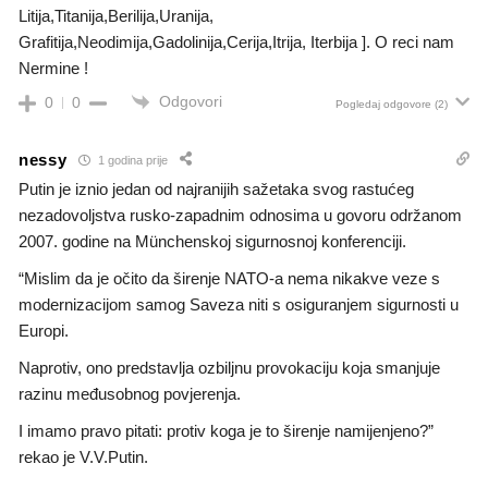
Litija,Titanija,Berilija,Uranija,
Grafitija,Neodimija,Gadolinija,Cerija,Itrija, Iterbija ]. O reci nam
Nermine !
Odgovori
0
0
Pogledaj odgovore
(2)
nessy
1 godina prije
Putin je iznio jedan od najranijih sažetaka svog rastućeg
nezadovoljstva rusko-zapadnim odnosima u govoru održanom
2007. godine na Münchenskoj sigurnosnoj konferenciji.
“Mislim da je očito da širenje NATO-a nema nikakve veze s
modernizacijom samog Saveza niti s osiguranjem sigurnosti u
Europi.
Naprotiv, ono predstavlja ozbiljnu provokaciju koja smanjuje
razinu međusobnog povjerenja.
I imamo pravo pitati: protiv koga je to širenje namijenjeno?”
rekao je V.V.Putin.