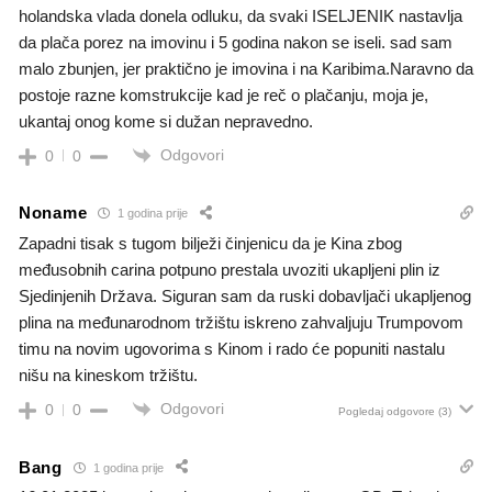
holandska vlada donela odluku, da svaki ISELJENIK nastavlja
da plača porez na imovinu i 5 godina nakon se iseli. sad sam
malo zbunjen, jer praktično je imovina i na Karibima.Naravno da
postoje razne komstrukcije kad je reč o plačanju, moja je,
ukantaj onog kome si dužan nepravedno.
Odgovori
0
0
Noname
1 godina prije
Zapadni tisak s tugom bilježi činjenicu da je Kina zbog
međusobnih carina potpuno prestala uvoziti ukapljeni plin iz
Sjedinjenih Država. Siguran sam da ruski dobavljači ukapljenog
plina na međunarodnom tržištu iskreno zahvaljuju Trumpovom
timu na novim ugovorima s Kinom i rado će popuniti nastalu
nišu na kineskom tržištu.
Odgovori
0
0
Pogledaj odgovore
(3)
Bang
1 godina prije