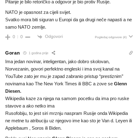
Pitanje je bilo retoričko a odgovor je bio protiv Rusije.
NATO je opasnost za cijeli svijet.
Svatko mora biti siguran u Europi da ga drugi neče napasti a ne
samo NATO zemlje.
Odgovori
0
0
Pogledaj odgovore
(4)
Goran
1 godina prije
Ima jedan novinar, inteligentan, jako dobro skolovan,
Norvezanin, govori perfektno engleski i ima svoj kanal na
YouTube zato jer mu je zapad zabranio pristup “prestiznim”
novinama kao The New York Times ili BBC a zove se
Glenn
Diesen.
Wikipedia kaze za njega na samom pocetku da ima pro ruske
stavove a ako netko ima
Rusofobiju, to jest siri mrznju naspram Rusije onda Wikipedia
ne metne tu atribuciju uz njegovo ime kao sto je Van d. Leyen ili
Applebaum , Soros ili Biden.