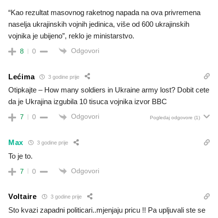
“Kao rezultat masovnog raketnog napada na ova privremena
naselja ukrajinskih vojnih jedinica, više od 600 ukrajinskih
vojnika je ubijeno”, reklo je ministarstvo.
Odgovori
8
0
Lećima
3 godine prije
Otipkajte – How many soldiers in Ukraine army lost? Dobit cete
da je Ukrajina izgubila 10 tisuca vojnika izvor BBC
Odgovori
7
0
Pogledaj odgovore
(1)
Max
3 godine prije
To je to.
Odgovori
7
0
Voltaire
3 godine prije
Sto kvazi zapadni politicari..mjenjaju pricu !! Pa upljuvali ste se