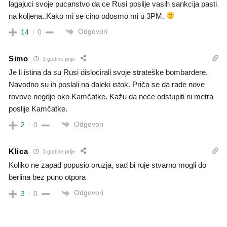
lagajuci svoje pucanstvo da ce Rusi poslije vasih sankcija pasti
na koljena..Kako mi se cino odosmo mi u 3PM.
Odgovori
14
0
Simo
3 godine prije
Je li istina da su Rusi dislocirali svoje strateške bombardere.
Navodno su ih poslali na daleki istok. Priča se da rade nove
rovove negdje oko Kamčatke. Kažu da neće odstupiti ni metra
poslije Kamčatke.
Odgovori
2
0
Klica
3 godine prije
Koliko ne zapad popusio oruzja, sad bi ruje stvarno mogli do
berlina bez puno otpora
Odgovori
3
0