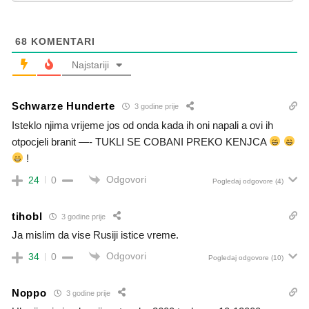
68
KOMENTARI
Najstariji
Schwarze Hunderte
3 godine prije
Isteklo njima vrijeme jos od onda kada ih oni napali a ovi ih
otpocjeli branit —- TUKLI SE COBANI PREKO KENJCA
!
Odgovori
24
0
Pogledaj odgovore
(4)
tihobl
3 godine prije
Ja mislim da vise Rusiji istice vreme.
Odgovori
34
0
Pogledaj odgovore
(10)
Noppo
3 godine prije