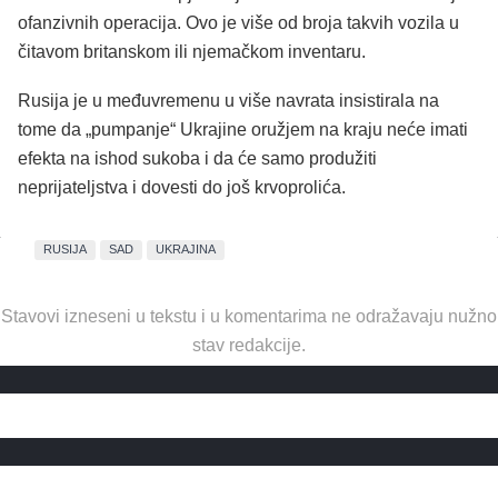
ofanzivnih operacija.
Ovo je više od broja takvih vozila u
čitavom britanskom ili njemačkom inventaru.
Rusija je u međuvremenu u više navrata insistirala na
tome da „pumpanje“ Ukrajine oružjem na kraju neće imati
efekta na ishod sukoba i da će samo produžiti
neprijateljstva i dovesti do još krvoprolića.
RUSIJA
SAD
UKRAJINA
Stavovi izneseni u tekstu i u komentarima ne odražavaju nužno
stav redakcije.