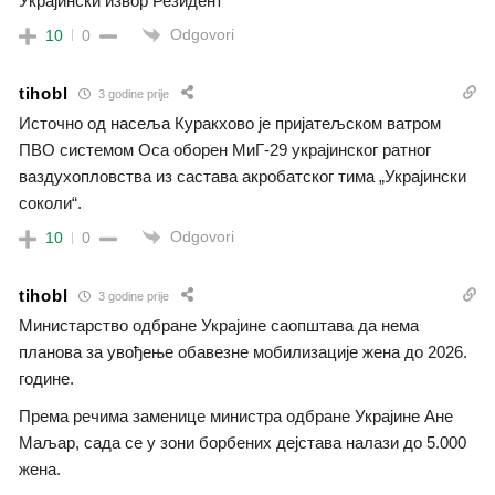
Украјински извор Резидент
Odgovori
10
0
tihobl
3 godine prije
Источно од насеља Куракхово је пријатељском ватром
ПВО системом Оса оборен МиГ-29 украјинског ратног
ваздухопловства из састава акробатског тима „Украјински
соколи“.
Odgovori
10
0
tihobl
3 godine prije
Министарство одбране Украјине саопштава да нема
планова за увођење обавезне мобилизације жена до 2026.
године.
Према речима заменице министра одбране Украјине Ане
Маљар, сада се у зони борбених дејстава налази до 5.000
жена.