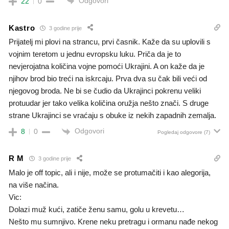
Odgovori
22
0
Kastro
3 godine prije
Prijatelj mi plovi na strancu, prvi časnik. Kaže da su uplovili s
vojnim teretom u jednu evropsku luku. Priča da je to
nevjerojatna količina vojne pomoći Ukrajini. A on kaže da je
njihov brod bio treći na iskrcaju. Prva dva su čak bili veći od
njegovog broda. Ne bi se čudio da Ukrajinci pokrenu veliki
protuudar jer tako velika količina oružja nešto znači. S druge
strane Ukrajinci se vraćaju s obuke iz nekih zapadnih zemalja.
Odgovori
8
0
Pogledaj odgovore
(7)
R M
3 godine prije
Malo je off topic, ali i nije, može se protumačiti i kao alegorija,
na više načina.
Vic:
Dolazi muž kući, zatiče ženu samu, golu u krevetu…
Nešto mu sumnjivo. Krene neku pretragu i ormanu nađe nekog