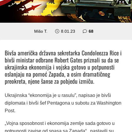
komentara
Mišo T.
8.01.23
68
Bivša američka državna sekretarka Condoleezza Rice i
bivši ministar odbrane Robert Gates priznali su da se
ukrajinska ekonomija i vojska gotovo u potpunosti
oslanjaju na pomoć Zapada, a osim dramatičnog
preokreta, njene šanse za pobjedu izmiču.
Ukrajinska “ekonomija je u rasulu”, napisao je bivši
diplomata i bivši šef Pentagona u subotu za Washington
Post.
„Vojna sposobnost i ekonomija zemlje
sada gotovo u
potpunosti zavise od spasa sa Zapada“
, nastavili su,