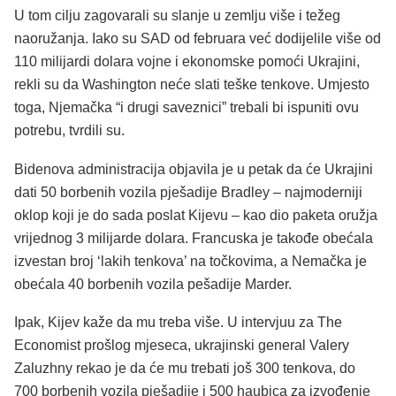
U tom cilju zagovarali su slanje u zemlju više i težeg
naoružanja. Iako su SAD od februara već dodijelile više od
110 milijardi dolara vojne i ekonomske pomoći Ukrajini,
rekli su da Washington neće slati teške tenkove. Umjesto
toga, Njemačka “i drugi saveznici” trebali bi ispuniti ovu
potrebu, tvrdili su.
Bidenova administracija objavila je u petak da će Ukrajini
dati 50 borbenih vozila pješadije Bradley – najmoderniji
oklop koji je do sada poslat Kijevu – kao dio paketa oružja
vrijednog 3 milijarde dolara. Francuska je takođe obećala
izvestan broj ‘lakih tenkova’ na točkovima, a Nemačka je
obećala 40 borbenih vozila pešadije Marder.
Ipak, Kijev kaže da mu treba više.
U intervjuu za The
Economist prošlog mjeseca, ukrajinski general Valery
Zaluzhny rekao je da će mu trebati još 300 tenkova, do
700 borbenih vozila pješadije i 500 haubica za izvođenje