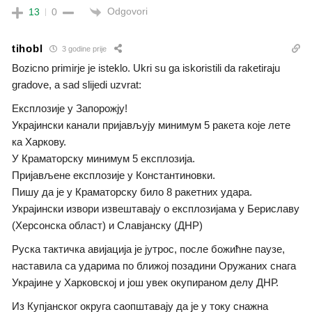
Odgovori
13
0
tihobl
3 godine prije
Bozicno primirje je isteklo. Ukri su ga iskoristili da raketiraju
gradove, a sad slijedi uzvrat:
Експлозије у Запорожју!
Украјински канали пријављују минимум 5 ракета које лете
ка Харкову.
У Краматорску минимум 5 експлозија.
Пријављене експлозије у Константиновки.
Пишу да је у Краматорску било 8 ракетних удара.
Украјински извори извештавају о експлозијама у Бериславу
(Херсонска област) и Славјанску (ДНР)
Руска тактичка авијација је јутрос, после божићне паузе,
наставила са ударима по ближој позадини Оружаних снага
Украјине у Харковској и још увек окупираном делу ДНР.
Из Купјанског округа саопштавају да је у току снажна