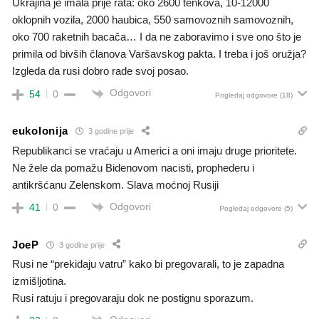
Ukrajina je imala prije rata: oko 2600 tenkova, 10-12000
oklopnih vozila, 2000 haubica, 550 samovoznih samovoznih,
oko 700 raketnih bacača… I da ne zaboravimo i sve ono što je
primila od bivših članova Varšavskog pakta. I treba i još oružja?
Izgleda da rusi dobro rade svoj posao.
Odgovori
54
0
Pogledaj odgovore
(18)
eukolonija
3 godine prije
Republikanci se vraćaju u Americi a oni imaju druge prioritete.
Ne žele da pomažu Bidenovom nacisti, prophederu i
antikršćanu Zelenskom. Slava moćnoj Rusiji
Odgovori
41
0
Pogledaj odgovore
(5)
JoeP
3 godine prije
Rusi ne “prekidaju vatru” kako bi pregovarali, to je zapadna
izmišljotina.
Rusi ratuju i pregovaraju dok ne postignu sporazum.