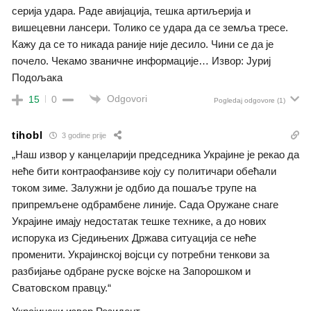
серија удара. Раде авијација, тешка артиљерија и
вишецевни лансери. Толико се удара да се земља тресе.
Кажу да се то никада раније није десило. Чини се да је
почело. Чекамо званичне информације… Извор: Јуриј
Подољака
Odgovori
15
0
Pogledaj odgovore
(1)
tihobl
3 godine prije
„Наш извор у канцеларији председника Украјине је рекао да
неће бити контраофанзиве коју су политичари обећали
током зиме. Залужни је одбио да пошаље трупе на
припремљене одбрамбене линије. Сада Оружане снаге
Украјине имају недостатак тешке технике, а до нових
испорука из Сједињених Држава ситуација се неће
променити. Украјинској војсци су потребни тенкови за
разбијање одбране руске војске на Запорошком и
Сватовском правцу.“