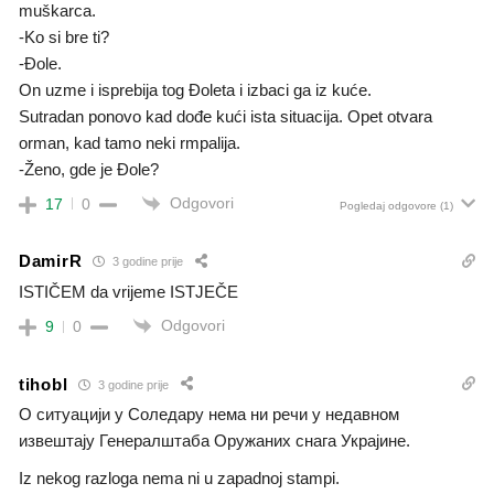
muškarca.
-Ko si bre ti?
-Đole.
On uzme i isprebija tog Đoleta i izbaci ga iz kuće.
Sutradan ponovo kad dođe kući ista situacija. Opet otvara
orman, kad tamo neki rmpalija.
-Ženo, gde je Đole?
Odgovori
17
0
Pogledaj odgovore
(1)
DamirR
3 godine prije
ISTIČEM da vrijeme ISTJEČE
Odgovori
9
0
tihobl
3 godine prije
О ситуацији у Соледару нема ни речи у недавном
извештају Генералштаба Оружаних снага Украјине.
Iz nekog razloga nema ni u zapadnoj stampi.