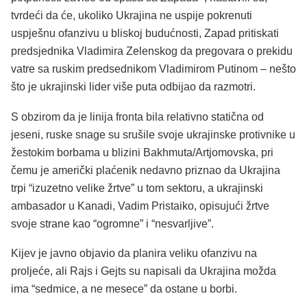
tvrdeći da će, ukoliko Ukrajina ne uspije pokrenuti
uspješnu ofanzivu u bliskoj budućnosti, Zapad pritiskati
predsjednika Vladimira Zelenskog da pregovara o prekidu
vatre sa ruskim predsednikom Vladimirom Putinom – nešto
što je ukrajinski lider više puta odbijao da razmotri.
S obzirom da je linija fronta bila relativno statična od
jeseni, ruske snage su srušile svoje ukrajinske protivnike u
žestokim borbama u blizini Bakhmuta/Artjomovska, pri
čemu je američki plaćenik nedavno
priznao
da Ukrajina
trpi
“izuzetno velike žrtve”
u tom sektoru, a ukrajinski
ambasador u Kanadi, Vadim Pristaiko,
opisujući
žrtve
svoje strane kao
“ogromne”
i
“nesvarljive”.
Kijev je javno
objavio
da planira veliku ofanzivu na
proljeće, ali Rajs i Gejts su napisali da Ukrajina možda
ima
“sedmice, a ne mesece”
da ostane u borbi.