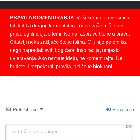
PRAVILA KOMENTIRANJA
: Vaši komentari ne smiju
biti kritika drugog komentatora, nego vaše mišljenje,
prijedlog ili ideja o temi. Nema rasprave tko je u pravu.
Čitatelji neka zaključe što je istina. Cilj nije polemika,
nego napredak svih Logičara. Inspiracija, umjesto
uvjeravanja. Ako nemate ideju, ne komentirajte. Ne
budete li respektirali pravila, biti će te blokirani.
Pretplatiti se
Prijavite se
3000