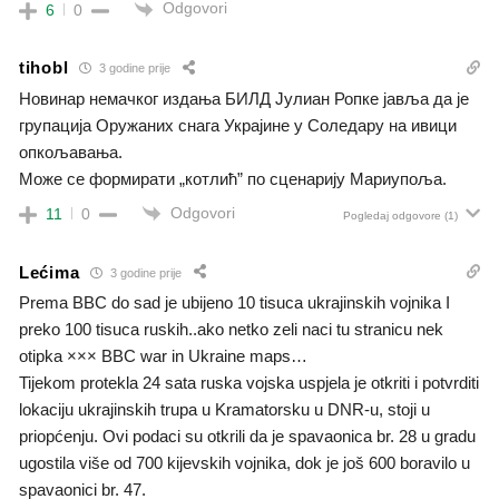
Odgovori
6
0
tihobl
3 godine prije
Новинар немачког издања БИЛД Јулиан Ропке јавља да је
групација Оружаних снага Украјине у Соледару на ивици
опкољавања.
Може се формирати „котлић” по сценарију Мариупоља.
Odgovori
11
0
Pogledaj odgovore
(1)
Lećima
3 godine prije
Prema BBC do sad je ubijeno 10 tisuca ukrajinskih vojnika I
preko 100 tisuca ruskih..ako netko zeli naci tu stranicu nek
otipka ××× BBC war in Ukraine maps…
Tijekom protekla 24 sata ruska vojska uspjela je otkriti i potvrditi
lokaciju ukrajinskih trupa u Kramatorsku u DNR-u, stoji u
priopćenju. Ovi podaci su otkrili da je spavaonica br. 28 u gradu
ugostila više od 700 kijevskih vojnika, dok je još 600 boravilo u
spavaonici br. 47.