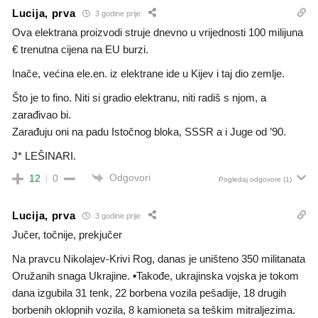
Lucija, prva
3 godine prije
Ova elektrana proizvodi struje dnevno u vrijednosti 100 milijuna
€ trenutna cijena na EU burzi.
Inače, većina ele.en. iz elektrane ide u Kijev i taj dio zemlje.
Što je to fino. Niti si gradio elektranu, niti radiš s njom, a
zarađivao bi.
Zarađuju oni na padu Istočnog bloka, SSSR a i Juge od ’90.
J* LEŠINARI.
Odgovori
12
0
Pogledaj odgovore
(1)
Lucija, prva
3 godine prije
Jučer, točnije, prekjučer
Na pravcu Nikolajev-Krivi Rog, danas je uništeno 350 militanata
Oružanih snaga Ukrajine. ▪Takođe, ukrajinska vojska je tokom
dana izgubila 31 tenk, 22 borbena vozila pešadije, 18 drugih
borbenih oklopnih vozila, 8 kamioneta sa teškim mitraljezima.