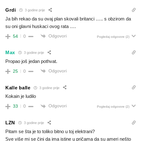
Grdi
3 godine prije
Ja bih rekao da su ovaj plan skovali britanci ….. s obzirom da
su oni glavni huskaci ovog rata ….
Odgovori
54
0
Pogledaj odgovore
(2)
Max
3 godine prije
Propao još jedan pothvat.
Odgovori
25
0
Kalle balle
3 godine prije
Kokain je ludilo
Odgovori
33
0
Pogledaj odgovore
(2)
LZN
3 godine prije
Pitam se šta je to toliko bitno u toj elektrani?
Sve više mi se čini da ima istine u pričama da su ameri nešto