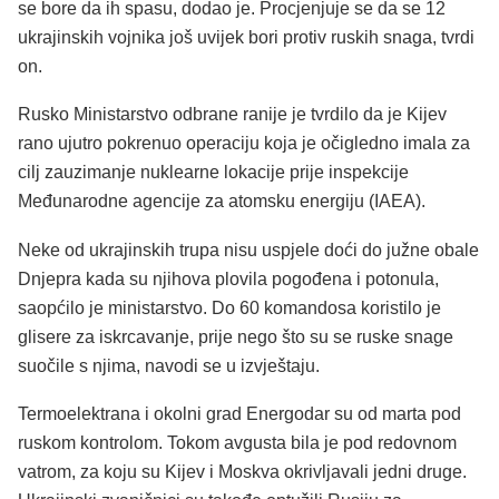
se bore da ih spasu, dodao je. Procjenjuje se da se 12
ukrajinskih vojnika još uvijek bori protiv ruskih snaga, tvrdi
on.
Rusko Ministarstvo odbrane ranije je tvrdilo da je Kijev
rano ujutro pokrenuo operaciju koja je očigledno imala za
cilj zauzimanje nuklearne lokacije prije inspekcije
Međunarodne agencije za atomsku energiju (IAEA).
Neke od ukrajinskih trupa nisu uspjele doći do južne obale
Dnjepra kada su njihova plovila pogođena i potonula,
saopćilo je ministarstvo. Do 60 komandosa koristilo je
glisere za iskrcavanje, prije nego što su se ruske snage
suočile s njima, navodi se u izvještaju.
Termoelektrana i okolni grad Energodar su od marta pod
ruskom kontrolom. Tokom avgusta bila je pod redovnom
vatrom, za koju su Kijev i Moskva okrivljavali jedni druge.