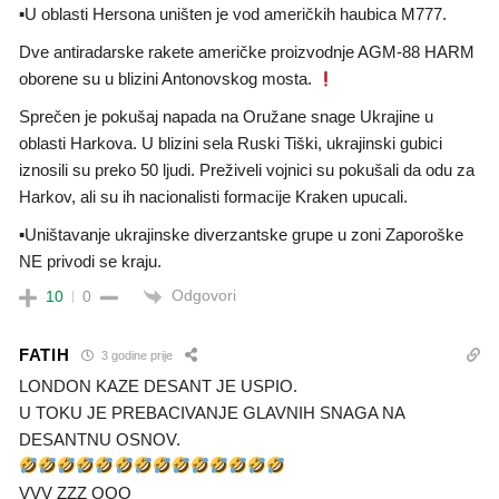
▪U oblasti Hersona uništen je vod američkih haubica M777.
Dve antiradarske rakete američke proizvodnje AGM-88 HARM
oborene su u blizini Antonovskog mosta.
Sprečen je pokušaj napada na Oružane snage Ukrajine u
oblasti Harkova. U blizini sela Ruski Tiški, ukrajinski gubici
iznosili su preko 50 ljudi. Preživeli vojnici su pokušali da odu za
Harkov, ali su ih nacionalisti formacije Kraken upucali.
▪Uništavanje ukrajinske diverzantske grupe u zoni Zaporoške
NE privodi se kraju.
Odgovori
10
0
FATIH
3 godine prije
LONDON KAZE DESANT JE USPIO.
U TOKU JE PREBACIVANJE GLAVNIH SNAGA NA
DESANTNU OSNOV.
VVV ZZZ OOO