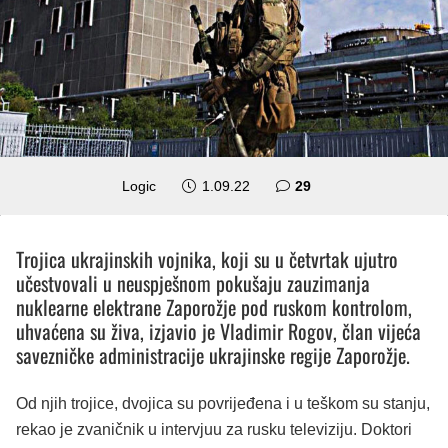
komentara
Logic
1.09.22
29
Trojica ukrajinskih vojnika, koji su u četvrtak ujutro
učestvovali u neuspješnom pokušaju zauzimanja
nuklearne elektrane Zaporožje pod ruskom kontrolom,
uhvaćena su živa, izjavio je Vladimir Rogov, član vijeća
savezničke administracije ukrajinske regije Zaporožje.
Od njih trojice, dvojica su povrijeđena i u teškom su stanju,
rekao je zvaničnik u intervjuu za rusku televiziju. Doktori