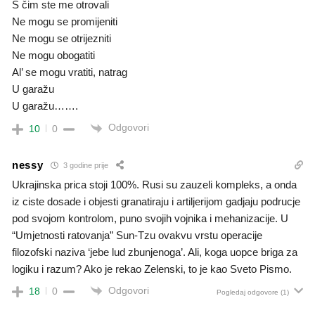
S čim ste me otrovali
Ne mogu se promijeniti
Ne mogu se otrijezniti
Ne mogu obogatiti
Al’ se mogu vratiti, natrag
U garažu
U garažu…….
Odgovori
10
0
nessy
3 godine prije
Ukrajinska prica stoji 100%. Rusi su zauzeli kompleks, a onda
iz ciste dosade i objesti granatiraju i artiljerijom gadjaju podrucje
pod svojom kontrolom, puno svojih vojnika i mehanizacije. U
“Umjetnosti ratovanja” Sun-Tzu ovakvu vrstu operacije
filozofski naziva ‘jebe lud zbunjenoga’. Ali, koga uopce briga za
logiku i razum? Ako je rekao Zelenski, to je kao Sveto Pismo.
Odgovori
18
0
Pogledaj odgovore
(1)