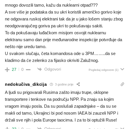
mnogo dovozili tamo, kažu da nuklearni otpad???
A sve više je podataka da su ukri koristili američko gorivo koje
ne odgovara ruskoj elektrani tak da je u jako lošem stanju zbog
neodgovarajučeg goriva pa ukri to pokušavaju sakiti.
To da pokušavaju luđačkom misijom osvojit nuklearnu
elektranu samo dan prije međunarodne inspekcije potvrđuje da
nešto nije uredu tamo.
U svakom slučaju, četa komandosa ode u 3PM……..da se
kladimo da će zelenko za fijasko okriviti Zalužnog.
Odgovori
27
0
Pogledaj odgovore
(1)
nedokučiva_dikcija
3 godine prije
A ljudi su prigovarali Rusima zašto imaju trupe, oklopne
transportere i tenkove na području NPP. Pa znaju sa kojim
vragom imaju posla. Da su poslušali zapadnjake – da su se
makli od tamo, Ukrajinci bi pod nosom IAEA bi zauzeli NPP i
držali sve njih i pola Europe taocima. I za to bi optužili Ruse!
Odgovori
22
0