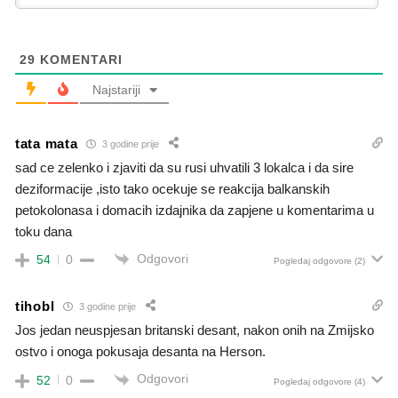
29
KOMENTARI
Najstariji
tata mata
3 godine prije
sad ce zelenko i zjaviti da su rusi uhvatili 3 lokalca i da sire
deziformacije ,isto tako ocekuje se reakcija balkanskih
petokolonasa i domacih izdajnika da zapjene u komentarima u
toku dana
Odgovori
54
0
Pogledaj odgovore
(2)
tihobl
3 godine prije
Jos jedan neuspjesan britanski desant, nakon onih na Zmijsko
ostvo i onoga pokusaja desanta na Herson.
Odgovori
52
0
Pogledaj odgovore
(4)