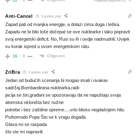
Pogledaj odgovore
(1)
Anti-Cancel
3 godine prije
Zapad pati od manjka energije, a dolazi zima duga i teška.
Zapadu ne bi bilo loše dočepat se ove nuklearke i tako popravit
svoj energetski deficit. No, Rusi su ih i ovdje nadmudrili. Uvijek
su korak ispred u ovom energetskom ratu.
Odgovori
16
0
ZriBra
3 godine prije
Jedan od budućih scenarija bi mogao imati i ovakav
sadržaj.Bombardirana nuklearka,radi-
jacija se širi,građani se upozoravaju da ne napuštaju svoja
atomska skloništa bez nužne
potrebe i bez zaštitne opreme….vrlo blisko negdašnjem hitu
Psihomodo Popa Što se k vragu događa
Glava mi se raspada
što ste mi napravili