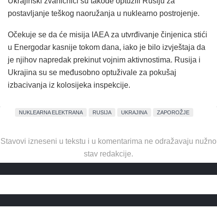
Ukrajinski zvaničnici su takođe optužili Rusiju za
postavljanje teškog naoružanja u nuklearno postrojenje.
Očekuje se da će misija IAEA za utvrđivanje činjenica stići
u Energodar kasnije tokom dana, iako je bilo izvještaja da
je njihov napredak prekinut vojnim aktivnostima. Rusija i
Ukrajina su se međusobno optuživale za pokušaj
izbacivanja iz kolosijeka inspekcije.
NUKLEARNA ELEKTRANA
RUSIJA
UKRAJINA
ZAPOROŽJE
Stavovi izneseni u tekstu i u komentarima ne odražavaju nužno
stav redakcije.