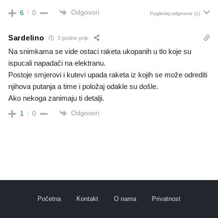
Odgovori
6
0
Pogledaj odgovore
(1)
Sardelino
3 godine prije
Na snimkama se vide ostaci raketa ukopanih u tlo koje su
ispucali napadači na elektranu.
Postoje smjerovi i kutevi upada raketa iz kojih se može odrediti
njihova putanja a time i položaj odakle su došle.
Ako nekoga zanimaju ti detalji.
Odgovori
1
0
Početna
Kontakt
O nama
Privatnost