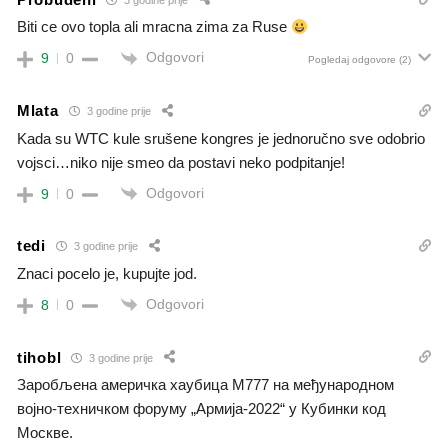
Biti ce ovo topla ali mracna zima za Ruse
Odgovori
9
0
Pogledaj odgovore
(2)
Mlata
3 godine prije
Kada su WTC kule srušene kongres je jednoručno sve odobrio
vojsci…niko nije smeo da postavi neko podpitanje!
Odgovori
9
0
tedi
3 godine prije
Znaci pocelo je, kupujte jod.
Odgovori
8
0
tihobl
3 godine prije
Заробљена америчка хаубица М777 на међународном
војно-техничком форуму „Армија-2022“ у Кубинки код
Москве.