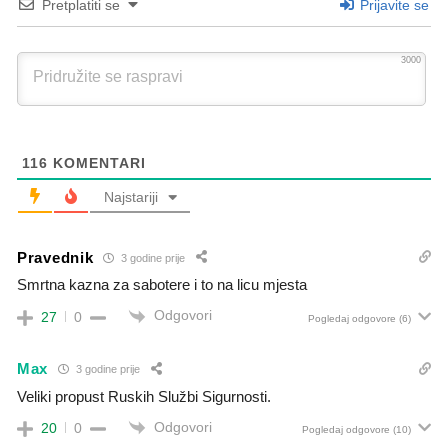
Pretplatiti se
Prijavite se
3000
116
KOMENTARI
Najstariji
Pravednik
3 godine prije
Smrtna kazna za sabotere i to na licu mjesta
Odgovori
27
0
Pogledaj odgovore
(6)
Max
3 godine prije
Veliki propust Ruskih Službi Sigurnosti.
Odgovori
20
0
Pogledaj odgovore
(10)