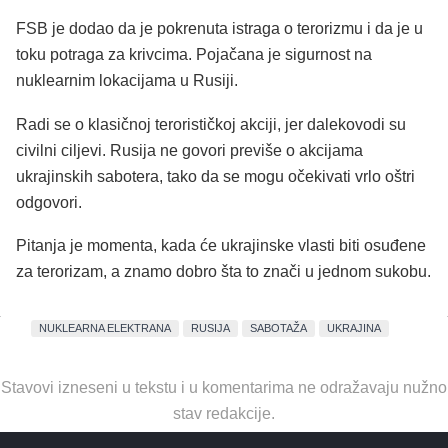
FSB je dodao da je pokrenuta istraga o terorizmu i da je u
toku potraga za krivcima. Pojačana je sigurnost na
nuklearnim lokacijama u Rusiji.
Radi se o klasičnoj terorističkoj akciji, jer dalekovodi su
civilni ciljevi. Rusija ne govori previše o akcijama
ukrajinskih sabotera, tako da se mogu očekivati vrlo oštri
odgovori.
Pitanja je momenta, kada će ukrajinske vlasti biti osuđene
za terorizam, a znamo dobro šta to znači u jednom sukobu.
NUKLEARNA ELEKTRANA
RUSIJA
SABOTAŽA
UKRAJINA
Stavovi izneseni u tekstu i u komentarima ne odražavaju nužno
stav redakcije.