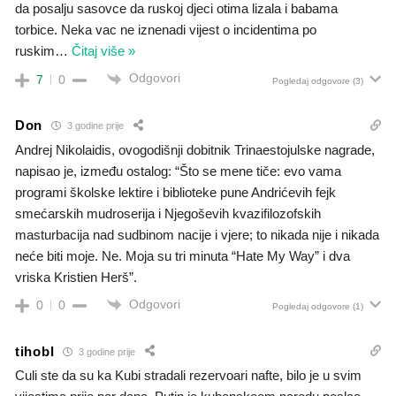
da posalju sasovce da ruskoj djeci otima lizala i babama
torbice. Neka vac ne iznenadi vijest o incidentima po
ruskim
…
Čitaj više »
Odgovori
7
0
Pogledaj odgovore
(3)
Don
3 godine prije
Andrej Nikolaidis, ovogodišnji dobitnik Trinaestojulske nagrade,
napisao je, između ostalog: “Što se mene tiče: evo vama
programi školske lektire i biblioteke pune Andrićevih fejk
smećarskih mudroserija i Njegoševih kvazifilozofskih
masturbacija nad sudbinom nacije i vjere; to nikada nije i nikada
neće biti moje. Ne. Moja su tri minuta “Hate My Way” i dva
vriska Kristien Herš”.
Odgovori
0
0
Pogledaj odgovore
(1)
tihobl
3 godine prije
Culi ste da su ka Kubi stradali rezervoari nafte, bilo je u svim