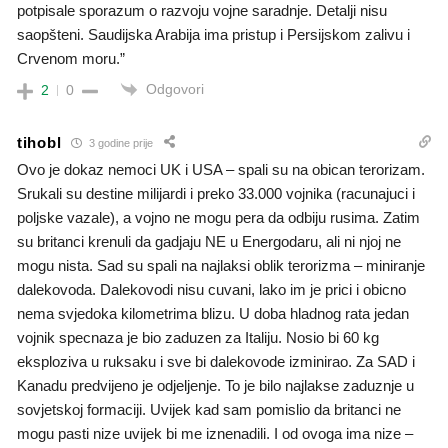
potpisale sporazum o razvoju vojne saradnje. Detalji nisu
saopšteni. Saudijska Arabija ima pristup i Persijskom zalivu i
Crvenom moru.”
Odgovori
2
0
tihobl
3 godine prije
Ovo je dokaz nemoci UK i USA – spali su na obican terorizam.
Srukali su destine milijardi i preko 33.000 vojnika (racunajuci i
poljske vazale), a vojno ne mogu pera da odbiju rusima. Zatim
su britanci krenuli da gadjaju NE u Energodaru, ali ni njoj ne
mogu nista. Sad su spali na najlaksi oblik terorizma – miniranje
dalekovoda. Dalekovodi nisu cuvani, lako im je prici i obicno
nema svjedoka kilometrima blizu. U doba hladnog rata jedan
vojnik specnaza je bio zaduzen za Italiju. Nosio bi 60 kg
eksploziva u ruksaku i sve bi dalekovode izminirao. Za SAD i
Kanadu predvijeno je odjeljenje. To je bilo najlakse zaduznje u
sovjetskoj formaciji. Uvijek kad sam pomislio da britanci ne
mogu pasti nize uvijek bi me iznenadili. I od ovoga ima nize –