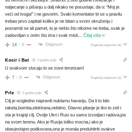
natjecanje u pišanju u dalj nikako ne posustaje, da o: “Moj je
veći od tvoga!” i ne govorim. Svaki komentator bi se u pravilu
trebao prvo zapitati koliko je ne bitan u svom okruženju i
posramiti se ali pamet, to je nešto što nikome ne treba, svak je
zadovoljan s onim što ima i svak misli
…
Čitaj više »
Odgovori
14
0
Pogledaj odgovore
(4)
Kosir i Bat
3 godine prije
U ovakvom slucaju to se zove terorizam!
Odgovori
7
0
Pogledaj odgovore
(1)
Prle
3 godine prije
Cilj je ocigledno napraviti nuklarnu havariju. Da li to bilo
raketa,bomba,elektrana,nebitno. Glavno pitanje je tko to zeli i
sta je krajnji cilj. Ovdje Ukri i Rusi su samo izvodjaci radova,jos
na svom terenu. Ako je Rusija toliko mocna,i ako je
obavjestajno podkovana,ona je morala preduhitriti ovakve