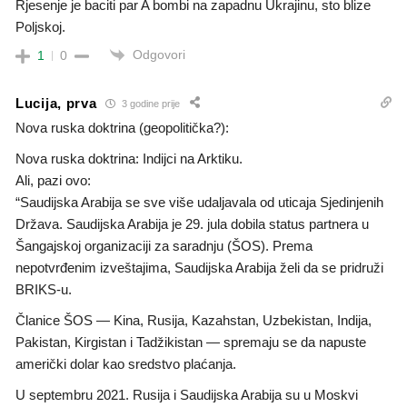
Rjesenje je baciti par A bombi na zapadnu Ukrajinu, sto blize
Poljskoj.
Odgovori
1
0
Lucija, prva
3 godine prije
Nova ruska doktrina (geopolitička?):
Nova ruska doktrina: Indijci na Arktiku.
Ali, pazi ovo:
“Saudijska Arabija se sve više udaljavala od uticaja Sjedinjenih
Država. Saudijska Arabija je 29. jula dobila status partnera u
Šangajskoj organizaciji za saradnju (ŠOS). Prema
nepotvrđenim izveštajima, Saudijska Arabija želi da se pridruži
BRIKS-u.
Članice ŠOS — Kina, Rusija, Kazahstan, Uzbekistan, Indija,
Pakistan, Kirgistan i Tadžikistan — spremaju se da napuste
američki dolar kao sredstvo plaćanja.
U septembru 2021. Rusija i Saudijska Arabija su u Moskvi