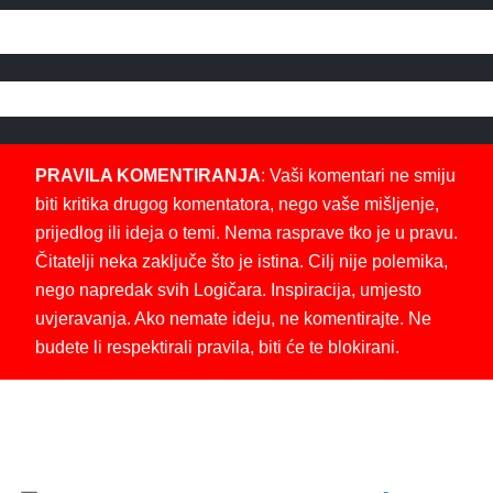
PRAVILA KOMENTIRANJA
: Vaši komentari ne smiju
biti kritika drugog komentatora, nego vaše mišljenje,
prijedlog ili ideja o temi. Nema rasprave tko je u pravu.
Čitatelji neka zaključe što je istina. Cilj nije polemika,
nego napredak svih Logičara. Inspiracija, umjesto
uvjeravanja. Ako nemate ideju, ne komentirajte. Ne
budete li respektirali pravila, biti će te blokirani.