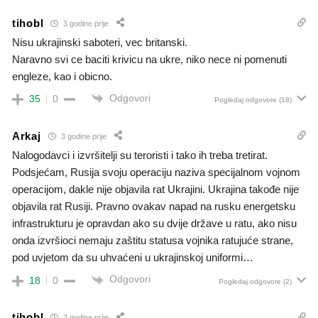
tihobl
3 godine prije
Nisu ukrajinski saboteri, vec britanski.
Naravno svi ce baciti krivicu na ukre, niko nece ni pomenuti
engleze, kao i obicno.
Odgovori
35
0
Pogledaj odgovore
(18)
Arkaj
3 godine prije
Nalogodavci i izvršitelji su teroristi i tako ih treba tretirat.
Podsjećam, Rusija svoju operaciju naziva specijalnom vojnom
operacijom, dakle nije objavila rat Ukrajini. Ukrajina takođe nije
objavila rat Rusiji. Pravno ovakav napad na rusku energetsku
infrastrukturu je opravdan ako su dvije države u ratu, ako nisu
onda izvršioci nemaju zaštitu statusa vojnika ratujuće strane,
pod uvjetom da su uhvaćeni u ukrajinskoj uniformi…
Odgovori
18
0
Pogledaj odgovore
(2)
tihobl
3 godine prije