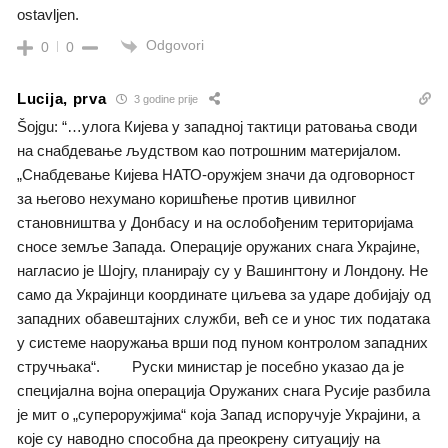
ostavljen.
Odgovori
0
0
Lucija, prva
3 godine prije
Šojgu: “…улога Кијева у западној тактици ратовања своди
на снабдевање људством као потрошним материјалом.
„Снабдевање Кијева НАТО-оружјем значи да одговорност
за његово нехумано коришћење против цивилног
становништва у Донбасу и на ослобођеним територијама
сносе земље Запада. Операције оружаних снага Украјине,
нагласио је Шојгу, планирају су у Вашингтону и Лондону. Не
само да Украјинци координате циљева за ударе добијају од
западних обавештајних служби, већ се и унос тих података
у системе наоружања врши под пуном контролом западних
стручњака“. Руски министар је посебно указао да је
специјална војна операција Оружаних снага Русије разбила
је мит о „супероружјима“ која Запад испоручује Украјини, а
које су наводно способна да преокрену ситуацију на