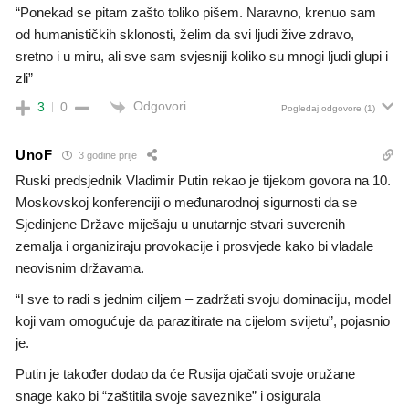
“Ponekad se pitam zašto toliko pišem. Naravno, krenuo sam
od humanističkih sklonosti, želim da svi ljudi žive zdravo,
sretno i u miru, ali sve sam svjesniji koliko su mnogi ljudi glupi i
zli”
Odgovori
3
0
Pogledaj odgovore
(1)
UnoF
3 godine prije
Ruski predsjednik Vladimir Putin rekao je tijekom govora na 10.
Moskovskoj konferenciji o međunarodnoj sigurnosti da se
Sjedinjene Države miješaju u unutarnje stvari suverenih
zemalja i organiziraju provokacije i prosvjede kako bi vladale
neovisnim državama.
“I sve to radi s jednim ciljem – zadržati svoju dominaciju, model
koji vam omogućuje da parazitirate na cijelom svijetu”, pojasnio
je.
Putin je također dodao da će Rusija ojačati svoje oružane
snage kako bi “zaštitila svoje saveznike” i osigurala