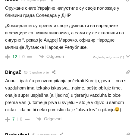
Оружане снаге Украјине напустиле су своје положаје у
близини града Соледара у ДНР
„Команданти су пренели своје дужности на нареднике
и официре са нижим чиновима, а сами су се склонили на
сигурно “, рекао је Андреј Марочко, официр Народне
милиције Луганске Народне Републике.
Odgovori
12
0
Pogledaj odgovore
(1)
Dingač
3 godine prije
Auuu…ipak ću po ovom pitanju pričekati Kurciju, prvu… ona s
vazduhom ima itekako iskustva…naime, pošto obiluje time,
ona je super uspješna (a i jedino) u tjeranju vazduha iz pice
prema van (u tome je prva u svijetu – što je vidljivo u samom
nicku – da ne bi neko pomislio da je “plava krv” u pitanju
)
Odgovori
7
0
Probuđeni
3 godine prije