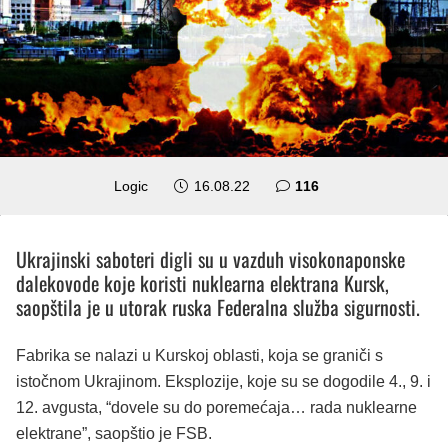
komentara
Logic
16.08.22
116
Ukrajinski saboteri digli su u vazduh visokonaponske
dalekovode koje koristi nuklearna elektrana Kursk,
saopštila je u utorak ruska Federalna služba sigurnosti.
Fabrika se nalazi u Kurskoj oblasti, koja se graniči s
istočnom Ukrajinom. Eksplozije, koje su se dogodile 4., 9. i
12. avgusta, “dovele su do poremećaja… rada nuklearne
elektrane”, saopštio je FSB.