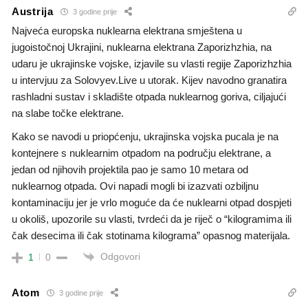
Austrija
3 godine prije
Najveća europska nuklearna elektrana smještena u
jugoistočnoj Ukrajini, nuklearna elektrana Zaporizhzhia, na
udaru je ukrajinske vojske, izjavile su vlasti regije Zaporizhzhia
u intervjuu za Solovyev.Live u utorak. Kijev navodno granatira
rashladni sustav i skladište otpada nuklearnog goriva, ciljajući
na slabe točke elektrane.
Kako se navodi u priopćenju, ukrajinska vojska pucala je na
kontejnere s nuklearnim otpadom na području elektrane, a
jedan od njihovih projektila pao je samo 10 metara od
nuklearnog otpada. Ovi napadi mogli bi izazvati ozbiljnu
kontaminaciju jer je vrlo moguće da će nuklearni otpad dospjeti
u okoliš, upozorile su vlasti, tvrdeći da je riječ o “kilogramima ili
čak desecima ili čak stotinama kilograma” opasnog materijala.
Odgovori
1
0
Atom
3 godine prije