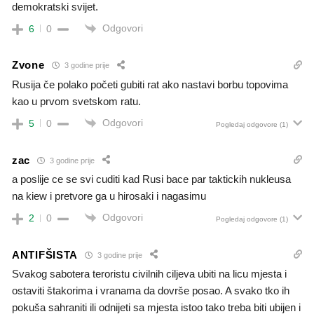
demokratski svijet.
Odgovori
6
0
Zvone
3 godine prije
Rusija če polako početi gubiti rat ako nastavi borbu topovima
kao u prvom svetskom ratu.
Odgovori
5
0
Pogledaj odgovore
(1)
zac
3 godine prije
a poslije ce se svi cuditi kad Rusi bace par taktickih nukleusa
na kiew i pretvore ga u hirosaki i nagasimu
Odgovori
2
0
Pogledaj odgovore
(1)
ANTIFŠISTA
3 godine prije
Svakog sabotera teroristu civilnih ciljeva ubiti na licu mjesta i
ostaviti štakorima i vranama da dovrše posao. A svako tko ih
pokuša sahraniti ili odnijeti sa mjesta istoo tako treba biti ubijen i