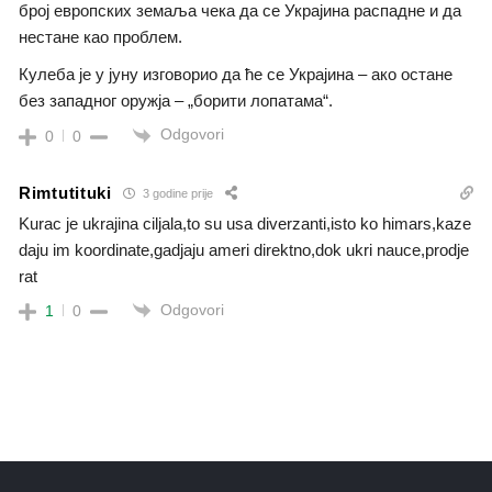
број европских земаља чека да се Украјина распадне и да
нестане као проблем.
Кулеба је у јуну изговорио да ће се Украјина – ако остане
без западног оружја – „борити лопатама“.
Odgovori
0
0
Rimtutituki
3 godine prije
Kurac je ukrajina ciljala,to su usa diverzanti,isto ko himars,kaze
daju im koordinate,gadjaju ameri direktno,dok ukri nauce,prodje
rat
Odgovori
1
0