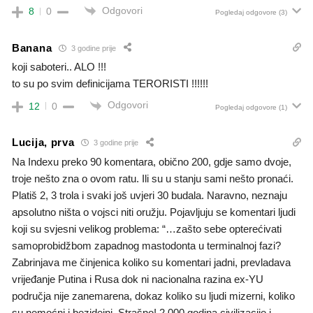
Odgovori
8
0
Pogledaj odgovore
(3)
Banana
3 godine prije
koji saboteri.. ALO !!!
to su po svim definicijama TERORISTI !!!!!!
Odgovori
12
0
Pogledaj odgovore
(1)
Lucija, prva
3 godine prije
Na Indexu preko 90 komentara, obično 200, gdje samo dvoje,
troje nešto zna o ovom ratu. Ili su u stanju sami nešto pronaći.
Platiš 2, 3 trola i svaki još uvjeri 30 budala. Naravno, neznaju
apsolutno ništa o vojsci niti oružju. Pojavljuju se komentari ljudi
koji su svjesni velikog problema: “…zašto sebe opterećivati
samoprobidžbom zapadnog mastodonta u terminalnoj fazi?
Zabrinjava me činjenica koliko su komentari jadni, prevladava
vrijeđanje Putina i Rusa dok ni nacionalna razina ex-YU
područja nije zanemarena, dokaz koliko su ljudi mizerni, koliko
su nemoćni i bezidejni. Strašno! 2.000 godina civilizacije i