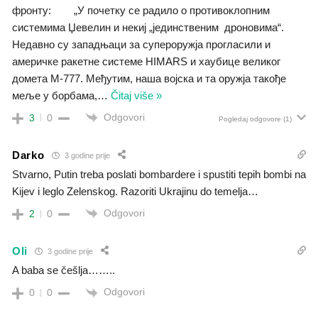
фронту: „У почетку се радило о противоклопним
системима Џевелин и некиј „јединственим дроновима“.
Недавно су западњаци за супероружја прогласили и
америчке ракетне системе HIMARS и хаубице великог
домета M-777. Међутим, наша војска и та оружја такође
меље у борбама,
…
Čitaj više »
Odgovori
3
0
Pogledaj odgovore
(1)
Darko
3 godine prije
Stvarno, Putin treba poslati bombardere i spustiti tepih bombi na
Kijev i leglo Zelenskog. Razoriti Ukrajinu do temelja…
Odgovori
2
0
Oli
3 godine prije
A baba se češlja……..
Odgovori
0
0