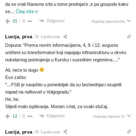
da se vrati Naravno srbi u tome prednjače ,e pa gospodo kako
se
…
Čitaj više »
Odgovori
31
0
Pogledaj odgovore
(16)
Lucija, prva
3 godine prije
Dopuna: “Prema novim informacijama, 4, 9. i 12. avgusta
uništeni su transformatori koji napajaju inftrastrukturu u okviru
nukelarnog postrojenja u Kursku i susednim regionima….”
Ali, neće to dugo
Evo zašto:
“…FSB je saopštio u ponedeljak da su bezbednjaci osujetili
napad na naftovod u Volgogradu.”
He, he.
Slijedi malo ispitivanja. Moram crtat, za svaki slučaj.
Odgovori
12
0
Pogledaj odgovore
(7)
Lucija, prva
3 godine prije