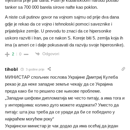
vijestima prije par dana. Putin je kubanskoom narodu poslao
tanker sa 700 000 barela sirove nafte kao poklon.
A niste culi putinov govor na vojnom sajmu od prije dva dana
gdje je rekao da ce vojno i tehnoloski pomoci saveznike i
prijateljske zemlje. U prevodu to znaci da ce hipersonike
uskoro razviti i Iran, pa ce nakon S. Koreje biti 5. zemlja koja ih
ima (a ameri ce i dalje pokusavati da razviju svoje hiperosnike).
Odgovori
2
0
tihobl
3 godine prije
МИНИСТАР спољних послова Украјине Дмитриј Кулеба
рекао је да неке западне земље чекају да се Украјина
преда како би то решило све њихове проблеме.
„Западни шефови дипломатија ме често питају, а има тога и
у интервјуима: колико дуго можете издржати? Уместо да
питају: шта још треба да се уради да би се победило у
најкраћем могућем року“
Украјински министар је чак додао да има осећај да један