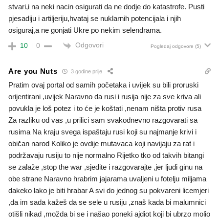
stvari,i na neki nacin osigurati da ne dodje do katastrofe. Pusti
pjesadiju i artiljeriju,hvataj se nuklarnih potencijala i njih
osiguraj,a ne gonjati Ukre po nekim selendrama.
Odgovori
10
0
Pogledaj odgovore
(5)
Are you Nuts
3 godine prije
Pratim ovaj portal od samih početaka i uvijek su bili proruski
orijentirani ,uvijek Naravno da rusi i rusija nije za sve kriva ali
povukla je loš potez i to će je koštati ,nenam ništa protiv rusa
Za razliku od vas ,u prilici sam svakodnevno razgovarati sa
rusima Na kraju svega ispaštaju rusi koji su najmanje krivi i
običan narod Koliko je ovdije mutavaca koji navijaju za rat i
podržavaju rusiju to nije normalno Rijetko tko od takvih bitangi
se zalaže ,stop the war ,sjedite i razgovarajte ,jer ljudi ginu na
obe strane Naravno hrabrim jajarama uvaljeni u fotelju miljama
dakeko lako je biti hrabar A svi do jednog su pokvareni licemjeri
,da im sada kažeš da se sele u rusiju ,znaš kada bi malumnici
otišli nikad ,možda bi se i našao poneki ajdiot koji bi ubrzo molio