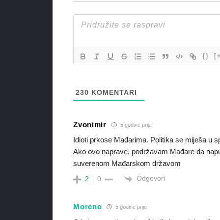
{}
[
230
KOMENTARI
Zvonimir
5 godine prije
Idioti prkose Mađarima. Politika se miješa u s
Ako ovo naprave, podržavam Mađare da napus
suverenom Mađarskom državom
Odgovori
2
0
Moreno
5 godine prije