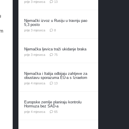
komentara
prije 3 mjeseca
13
u
Njemački izvoz u Rusiju u travnju pao
5,3 posto
komentara
prije 3 mjeseca
8
im
Njemačka ljevica traži ukidanje braka
komentara
prije 3 mjeseca
75
Njemačka i Italija odbijaju zahtjeve za
obustavu sporazuma EU-a s Izraelom
komentara
prije 4 mjeseca
13
Europske zemlje planiraju kontrolu
Hormuza bez SAD-a
komentara
prije 4 mjeseca
65