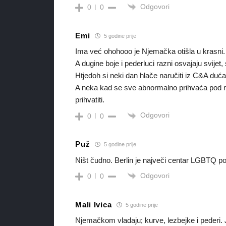
Odgovori
0
0
Emi
5 godine prije
Ima već ohohooo je Njemačka otišla u krasni.
A dugine boje i pederluci razni osvajaju svijet
Htjedoh si neki dan hlače naručiti iz C&A duć
A neka kad se sve abnormalno prihvaća pod 
prihvatiti.
Odgovori
0
0
Puž
5 godine prije
Ništ čudno. Berlin je največi centar LGBTQ po
Odgovori
0
0
Mali Ivica
5 godine prije
Njemačkom vladaju; kurve, lezbejke i pederi.