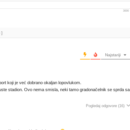
3000
+]
Najstariji
port koji je već dobrano okaljan lopovlukom.
te stadion. Ovo nema smisla, neki tamo gradonačelnik se sprda sa
Pogledaj odgovore
(16)