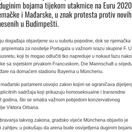
u duginim bojama tijekom utakmice na Euru 2020
mačke i Mađarske, u znak protesta protiv novih
esenih u Budimpešti.
voju događaja objavljene su u subotu popodne, dok se njemačka
a pripremala za nositelje Portugala u važnom srazu skupine F. U
 susretu, koji bi mogao odlučiti tko napreduje u nokaut fazu nako
ke sa svjetskim prvakom Francuskom, Die Mannschaft u srijed
Mađare na domaćem stadionu Bayerna u Münchenu.
n mađarski parlament usvojio zakon kojim se ograničava dijeljen
plicitnih sadržaja koji prikazuju homoseksualne i transrodne
 godina, što se smatra važnom pobjedom konzervativnog
lje Viktora Orbana.
ravanja takvog zakona, gradsko vijeće Münchena objavilo je
 zahtjev, u pokušaju da arena bude osvijetljena duginim bojam