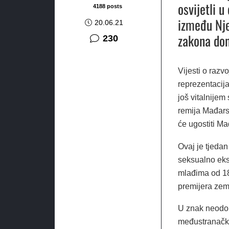
osvijetli 
4188 posts
između Nje
20.06.21
zakona don
komentara
230
Vijesti o raz
reprezentacij
još vitalnijem
remija Mađars
će ugostiti 
Ovaj je tjeda
seksualno eks
mlađima od 18
premijera zem
U znak neodob
međustranački