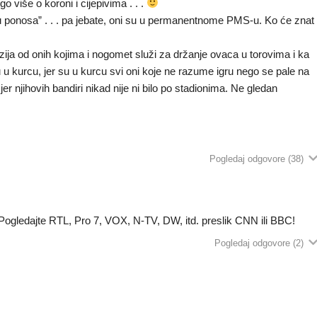
go više o koroni i cijepivima . . .
 ponosa” . . . pa jebate, oni su u permanentnome PMS-u. Ko će znat
zija od onih kojima i nogomet služi za držanje ovaca u torovima i ka
u u kurcu, jer su u kurcu svi oni koje ne razume igru nego se pale na
jer njihovih bandiri nikad nije ni bilo po stadionima. Ne gledan
Pogledaj odgovore
(38)
Pogledajte RTL, Pro 7, VOX, N-TV, DW, itd. preslik CNN ili BBC!
Pogledaj odgovore
(2)