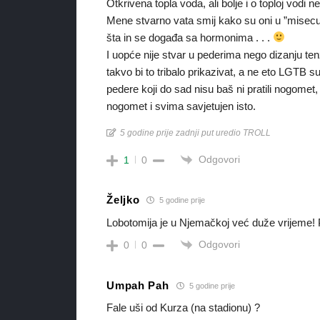
Otkrivena topla voda, ali bolje i o toploj vodi ne
Mene stvarno vata smij kako su oni u ”misecu
šta in se događa sa hormonima . . .
I uopće nije stvar u pederima nego dizanju ten
takvo bi to tribalo prikazivat, a ne eto LGTB s
pedere koji do sad nisu baš ni pratili nogomet, 
nogomet i svima savjetujen isto.
5 godine prije zadnji put uredio TROLL
Odgovori
1
0
Željko
5 godine prije
Lobotomija je u Njemačkoj već duže vrijeme! 
Odgovori
0
0
Umpah Pah
5 godine prije
Fale uši od Kurza (na stadionu) ?