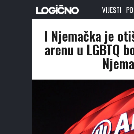
VIJESTI
PO
I Njemačka je oti
arenu u LGBTQ bo
Njema