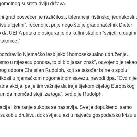
gometnog susreta dviju država.
i grad posvećen je različitosti, toleranciji i istinskoj jednakosti 
tvu u cjelini”, rečeno je, prije nego što je gradonačelnik Dieter
o da UEFA potakne osiguranje da kultni stadion “svijetli u dugin
utakmice.”
 pozdravilo Njemačko lezbijsko i homoseksualno udruženje.
 smo u mjesecu ponosa, to bi bio jasan znak”, odvojeno je rekao
og odbora Christian Rudolph, koji se također brine o spolu i
likosti u njemačkom nogometnom savezu, navodi dpa. “Ovo nije
na akcija, pa je tim važnije da traje tijekom cijelog Europskog
m da momčad stoji iza toga”, tvrdio je Rudolph.
acija i kreiranje sukoba se nastavlja. Sve je dopušteno, samo
i sukob u društvu, dok svijet ulazi u najveću gospodarsku krizu u