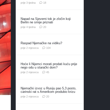
komentara
prije 3 tjedna
18
Napad na Sjeverni tok je zločin koji
Berlin ne smije priznati
komentara
prije 4 tjedna
20
Raspad Njemačke na vidiku?
komentara
prije 2 mjeseca
104
Hoće li Nijemci morati prodati kuću prije
nego odu u starački dom?
komentara
prije 2 mjeseca
45
Njemački izvoz u Rusiju pao 5,3 posto,
carinski rat s Amerikom produbio krizu
komentara
prije 2 mjeseca
20