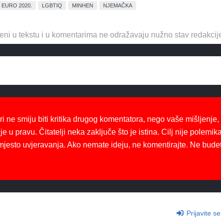
EURO 2020.
LGBTIQ
MINHEN
NJEMAČKA
eni u tekstu i u komentarima ne odražavaju nužno stav redakcij
ri ne smiju biti kritika drugog komentatora, nego vaše mišljenje,
je u pravu. Čitatelji neka zaključe što je istina. Cilj nije polemika
mjesto uvjeravanja. Ako nemate ideju, ne komentirajte. Ne bude
Prijavite se