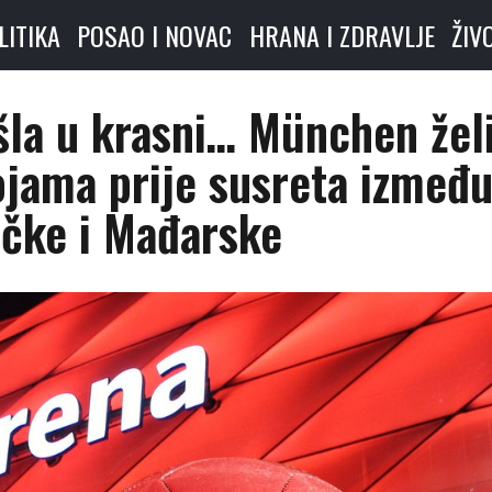
LITIKA
POSAO I NOVAC
HRANA I ZDRAVLJE
ŽIV
šla u krasni… München žel
jama prije susreta izmeđ
čke i Mađarske