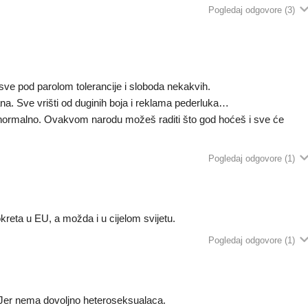
Pogledaj odgovore
(3)
, sve pod parolom tolerancije i sloboda nekakvih.
ana. Sve vrišti od duginih boja i reklama pederluka…
normalno. Ovakvom narodu možeš raditi što god hoćeš i sve će
Pogledaj odgovore
(1)
kreta u EU, a možda i u cijelom svijetu.
Pogledaj odgovore
(1)
 Jer nema dovoljno heteroseksualaca.