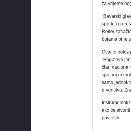
za vrijeme no
“Bavarski glavn
športu i u druš
Reiter zatraži
bojama prije 
Ovaj je potez
“Pogotovo jer
član nacionaln
spolnoj razno
samo jednokrat
prvenstva. Zna
Instrumentaliz
ako će stvorit
povijesti.