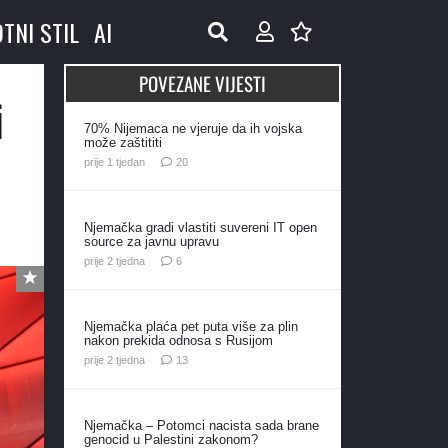
OTNI STIL
AI
POVEZANE VIJESTI
i
70% Nijemaca ne vjeruje da ih vojska
u
može zaštititi
komentara
prije 1 tjedan
20
Njemačka gradi vlastiti suvereni IT open
source za javnu upravu
komentara
prije 2 tjedna
6
Njemačka plaća pet puta više za plin
nakon prekida odnosa s Rusijom
komentara
prije 2 tjedna
13
Njemačka – Potomci nacista sada brane
genocid u Palestini zakonom?