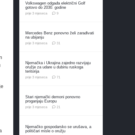
Volkswagen odgađa električni Golf
gotovo do 2030. godine
komentara
prije 3 mjeseca
9
Mercedes Benz ponovno želi zarađivati
na ubijanju
komentar
prije 3 mjeseca
31
n
Njemačka i Ukrajina zajedno razvijaju
u
oružje za udare u dubinu ruskoga
teritorija
komentar
prije 3 mjeseca
71
je
Stari njemački demoni ponovno
proganjaju Europu
komentar
prije 3 mjeseca
21
Njemačko gospodarsko se urušava, a
a
političari misle o oružju