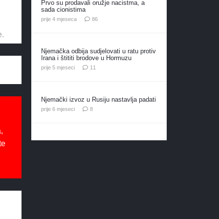
Prvo su prodavali oružje nacistma, a
sada cionistima
komentara
prije 4 mjeseca
86
e.
Njemačka odbija sudjelovati u ratu protiv
Irana i štititi brodove u Hormuzu
komentara
prije 5 mjeseci
11
Njemački izvoz u Rusiju nastavlja padati
komentara
prije 6 mjeseci
8
,
te