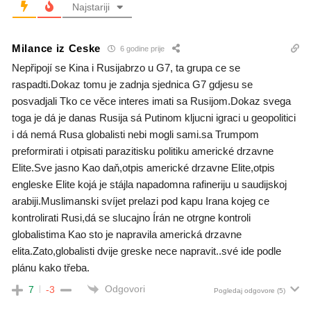
Najstariji
Milance iz Ceske
6 godine prije
Nepřipojí se Kina i Rusijabrzo u G7, ta grupa ce se
raspadti.Dokaz tomu je zadnja sjednica G7 gdjesu se
posvadjali Tko ce věce interes imati sa Rusijom.Dokaz svega
toga je dá je danas Rusija sá Putinom kljucni igraci u geopolitici
i dá nemá Rusa globalisti nebi mogli sami.sa Trumpom
preformirati i otpisati parazitisku politiku americké drzavne
Elite.Sve jasno Kao daň,otpis americké drzavne Elite,otpis
engleske Elite kojá je stájla napadomna rafineriju u saudijskoj
arabiji.Muslimanski svíjet prelazi pod kapu Irana kojeg ce
kontrolirati Rusi,dá se slucajno Írán ne otrgne kontroli
globalistima Kao sto je napravila americká drzavne
elita.Zato,globalisti dvije greske nece napravit..své ide podle
plánu kako třeba.
Odgovori
7
-3
Pogledaj odgovore
(5)