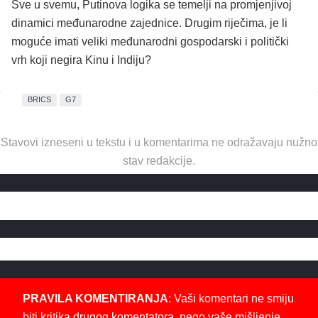
Sve u svemu, Putinova logika se temelji na promjenjivoj
dinamici međunarodne zajednice. Drugim riječima, je li
moguće imati veliki međunarodni gospodarski i politički
vrh koji negira Kinu i Indiju?
BRICS
G7
Stavovi izneseni u tekstu i u komentarima ne odražavaju nužno
stav redakcije.
PRAVILA KOMENTIRANJA
: Vaši komentari ne smiju
biti kritika drugog komentatora, nego vaše mišljenje,