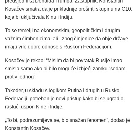
predsjednika Donalda Trumpa. Zastupnik, Konstantin
Kosačev smatra da je prikladnije proširiti skupinu na G10,
koja bi uključivala Kinu i Indiju.
To se temelji na ekonomskim, geopolitičkim i drugim
važnim čimbenicima, ali i zbog činjenice da obje države
imaju vrlo dobre odnose s Ruskom Federacijom.
Kosačev je rekao: “Mislim da bi povratak Rusije imao
smisla samo ako bi bilo moguće izbjeći zamku “sedam
protiv jednog”.
Također, u skladu s logikom Putina i drugih u Ruskoj
Federaciji, potreban je novi pristup kako bi se ugradio
rastući uspon Kine i Indije.
„To bi, podrazumijeva se, bio snažan fenomen“, dodao je
Konstantin Kosačev.