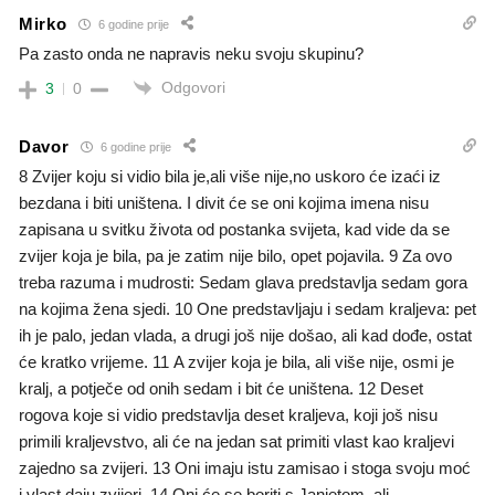
Mirko
6 godine prije
Pa zasto onda ne napravis neku svoju skupinu?
Odgovori
3
0
Davor
6 godine prije
8 Zvijer koju si vidio bila je,ali više nije,no uskoro će izaći iz
bezdana i biti uništena. I divit će se oni kojima imena nisu
zapisana u svitku života od postanka svijeta, kad vide da se
zvijer koja je bila, pa je zatim nije bilo, opet pojavila. 9 Za ovo
treba razuma i mudrosti: Sedam glava predstavlja sedam gora
na kojima žena sjedi. 10 One predstavljaju i sedam kraljeva: pet
ih je palo, jedan vlada, a drugi još nije došao, ali kad dođe, ostat
će kratko vrijeme. 11 A zvijer koja je bila, ali više nije, osmi je
kralj, a potječe od onih sedam i bit će uništena. 12 Deset
rogova koje si vidio predstavlja deset kraljeva, koji još nisu
primili kraljevstvo, ali će na jedan sat primiti vlast kao kraljevi
zajedno sa zvijeri. 13 Oni imaju istu zamisao i stoga svoju moć
i vlast daju zvijeri. 14 Oni će se boriti s Janjetom, ali