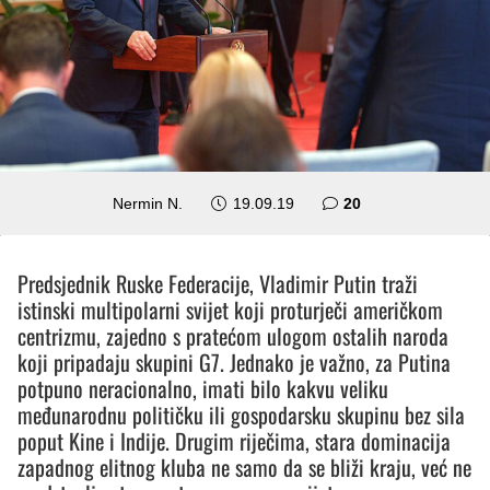
komentara
Nermin N.
19.09.19
20
Predsjednik Ruske Federacije, Vladimir Putin traži
istinski multipolarni svijet koji proturječi američkom
centrizmu, zajedno s pratećom ulogom ostalih naroda
koji pripadaju skupini G7. Jednako je važno, za Putina
potpuno neracionalno, imati bilo kakvu veliku
međunarodnu političku ili gospodarsku skupinu bez sila
poput Kine i Indije. Drugim riječima, stara dominacija
zapadnog elitnog kluba ne samo da se bliži kraju, već ne