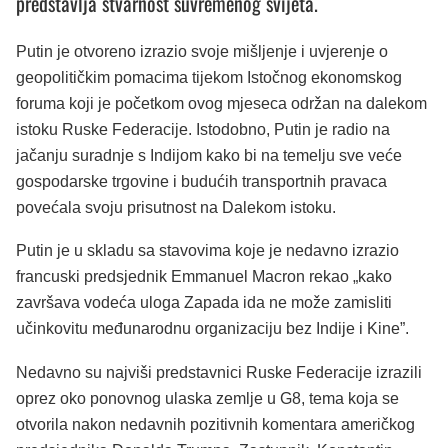
predstavlja stvarnost suvremenog svijeta.
Putin je otvoreno izrazio svoje mišljenje i uvjerenje o
geopolitičkim pomacima tijekom Istočnog ekonomskog
foruma koji je početkom ovog mjeseca održan na dalekom
istoku Ruske Federacije. Istodobno, Putin je radio na
jačanju suradnje s Indijom kako bi na temelju sve veće
gospodarske trgovine i budućih transportnih pravaca
povećala svoju prisutnost na Dalekom istoku.
Putin je u skladu sa stavovima koje je nedavno izrazio
francuski predsjednik Emmanuel Macron rekao „kako
završava vodeća uloga Zapada ida ne može zamisliti
učinkovitu međunarodnu organizaciju bez Indije i Kine”.
Nedavno su najviši predstavnici Ruske Federacije izrazili
oprez oko ponovnog ulaska zemlje u G8, tema koja se
otvorila nakon nedavnih pozitivnih komentara američkog