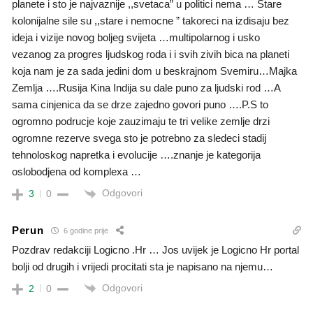
planete i sto je najvaznije ,,svetaca” u politici nema … Stare
kolonijalne sile su ,,stare i nemocne ” takoreci na izdisaju bez
ideja i vizije novog boljeg svijeta …multipolarnog i usko
vezanog za progres ljudskog roda i i svih zivih bica na planeti
koja nam je za sada jedini dom u beskrajnom Svemiru…Majka
Zemlja ….Rusija Kina Indija su dale puno za ljudski rod …A
sama cinjenica da se drze zajedno govori puno ….P.S to
ogromno podrucje koje zauzimaju te tri velike zemlje drzi
ogromne rezerve svega sto je potrebno za sledeci stadij
tehnoloskog napretka i evolucije ….znanje je kategorija
oslobodjena od komplexa …
Odgovori
3
0
Perun
6 godine prije
Pozdrav redakciji Logicno .Hr … Jos uvijek je Logicno Hr portal
bolji od drugih i vrijedi procitati sta je napisano na njemu…
Odgovori
2
0