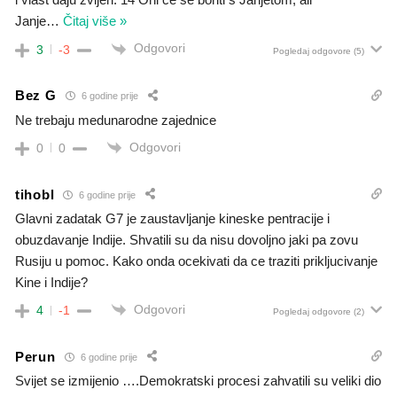
Janje
…
Čitaj više »
Odgovori
3
-3
Pogledaj odgovore
(5)
Bez G
6 godine prije
Ne trebaju medunarodne zajednice
Odgovori
0
0
tihobl
6 godine prije
Glavni zadatak G7 je zaustavljanje kineske pentracije i
obuzdavanje Indije. Shvatili su da nisu dovoljno jaki pa zovu
Rusiju u pomoc. Kako onda ocekivati da ce traziti prikljucivanje
Kine i Indije?
Odgovori
4
-1
Pogledaj odgovore
(2)
Perun
6 godine prije
Svijet se izmijenio ….Demokratski procesi zahvatili su veliki dio