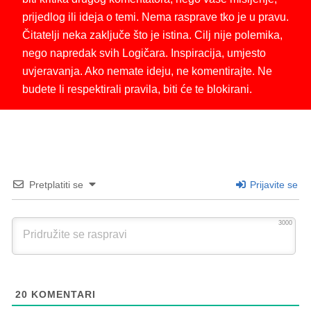
prijedlog ili ideja o temi. Nema rasprave tko je u pravu.
Čitatelji neka zaključe što je istina. Cilj nije polemika,
nego napredak svih Logičara. Inspiracija, umjesto
uvjeravanja. Ako nemate ideju, ne komentirajte. Ne
budete li respektirali pravila, biti će te blokirani.
Pretplatiti se
Prijavite se
3000
20
KOMENTARI