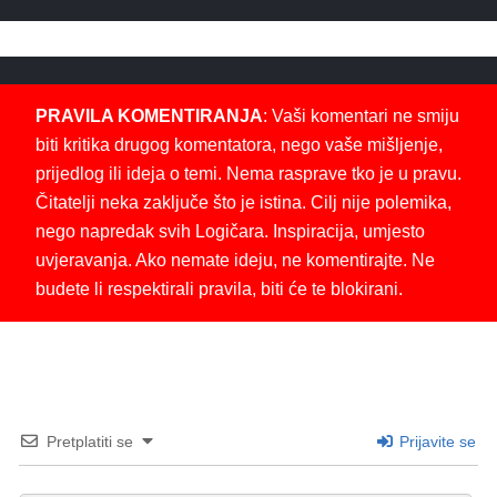
PRAVILA KOMENTIRANJA
: Vaši komentari ne smiju
biti kritika drugog komentatora, nego vaše mišljenje,
prijedlog ili ideja o temi. Nema rasprave tko je u pravu.
Čitatelji neka zaključe što je istina. Cilj nije polemika,
nego napredak svih Logičara. Inspiracija, umjesto
uvjeravanja. Ako nemate ideju, ne komentirajte. Ne
budete li respektirali pravila, biti će te blokirani.
Pretplatiti se
Prijavite se