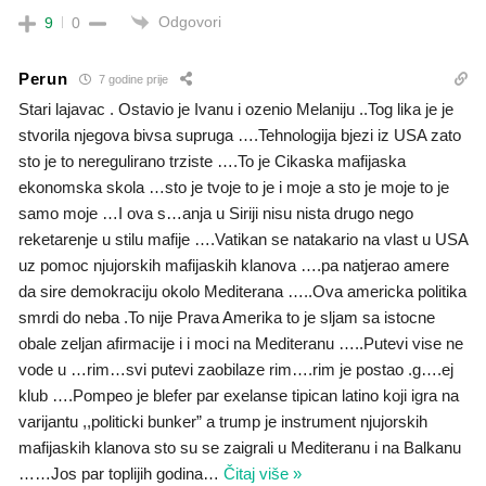
Odgovori
9
0
Perun
7 godine prije
Stari lajavac . Ostavio je Ivanu i ozenio Melaniju ..Tog lika je je
stvorila njegova bivsa supruga ….Tehnologija bjezi iz USA zato
sto je to neregulirano trziste ….To je Cikaska mafijaska
ekonomska skola …sto je tvoje to je i moje a sto je moje to je
samo moje …I ova s…anja u Siriji nisu nista drugo nego
reketarenje u stilu mafije ….Vatikan se natakario na vlast u USA
uz pomoc njujorskih mafijaskih klanova ….pa natjerao amere
da sire demokraciju okolo Mediterana …..Ova americka politika
smrdi do neba .To nije Prava Amerika to je sljam sa istocne
obale zeljan afirmacije i i moci na Mediteranu …..Putevi vise ne
vode u …rim…svi putevi zaobilaze rim….rim je postao .g….ej
klub ….Pompeo je blefer par exelanse tipican latino koji igra na
varijantu ,,politicki bunker” a trump je instrument njujorskih
mafijaskih klanova sto su se zaigrali u Mediteranu i na Balkanu
……Jos par toplijih godina
…
Čitaj više »