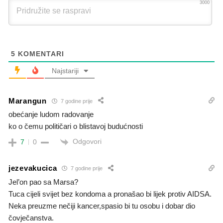
3000
5
KOMENTARI
Najstariji
Marangun
7 godine prije
obećanje ludom radovanje
ko o čemu političari o blistavoj budućnosti
Odgovori
7
0
jezevakucica
7 godine prije
Jel’on pao sa Marsa?
Tuca cijeli svijet bez kondoma a pronašao bi lijek protiv AIDSA.
Neka preuzme nečiji kancer,spasio bi tu osobu i dobar dio
čovječanstva.