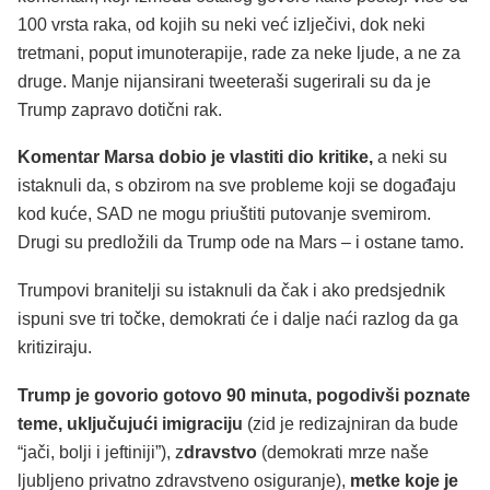
100 vrsta raka, od kojih su neki već izlječivi, dok neki
tretmani, poput imunoterapije, rade za neke ljude, a ne za
druge. Manje nijansirani tweeteraši sugerirali su da je
Trump zapravo dotični rak.
Komentar Marsa dobio je vlastiti dio kritike,
a neki su
istaknuli da, s obzirom na sve probleme koji se događaju
kod kuće, SAD ne mogu priuštiti putovanje svemirom.
Drugi su predložili da Trump ode na Mars – i ostane tamo.
Trumpovi branitelji su istaknuli da čak i ako predsjednik
ispuni sve tri točke, demokrati će i dalje naći razlog da ga
kritiziraju.
Trump je govorio gotovo 90 minuta, pogodivši poznate
teme, uključujući imigraciju
(zid je redizajniran da bude
“jači, bolji i jeftiniji”), z
dravstvo
(demokrati mrze naše
ljubljeno privatno zdravstveno osiguranje),
metke koje je