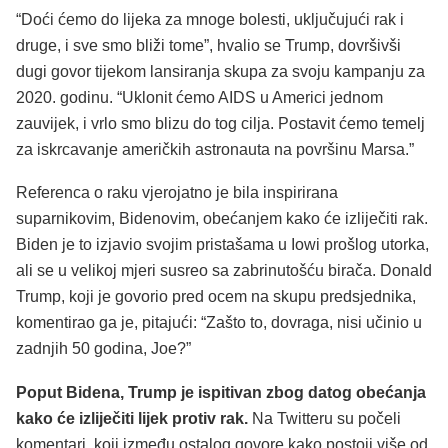
“Doći ćemo do lijeka za mnoge bolesti, uključujući rak i
druge, i sve smo bliži tome”, hvalio se Trump, dovršivši
dugi govor tijekom lansiranja skupa za svoju kampanju za
2020. godinu. “Uklonit ćemo AIDS u Americi jednom
zauvijek, i vrlo smo blizu do tog cilja. Postavit ćemo temelj
za iskrcavanje američkih astronauta na površinu Marsa.”
Referenca o raku vjerojatno je bila inspirirana
suparnikovim, Bidenovim, obećanjem kako će izliječiti rak.
Biden je to izjavio svojim pristašama u Iowi prošlog utorka,
ali se u velikoj mjeri susreo sa zabrinutošću birača. Donald
Trump, koji je govorio pred ocem na skupu predsjednika,
komentirao ga je, pitajući: “Zašto to, dovraga, nisi učinio u
zadnjih 50 godina, Joe?”
Poput Bidena, Trump je ispitivan zbog datog obećanja
kako će izliječiti lijek protiv rak.
Na Twitteru su počeli
komentari, koji između ostalog govore kako postoji više od