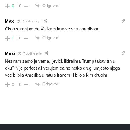
Odgovori
6
0
Max
7 godine prije
Čisto sumnjam da Vatikam ima veze s amerikom.
Odgovori
1
0
Miro
7 godine prije
Neznam zasto je vama, ljevici, libiralima Trump takav trn u
oku? Nije perfect ali verujem da he netko drugi umjesto njega
vec bi bila Amerika u ratu s iranom ili bilo s kim drugim
Odgovori
0
0