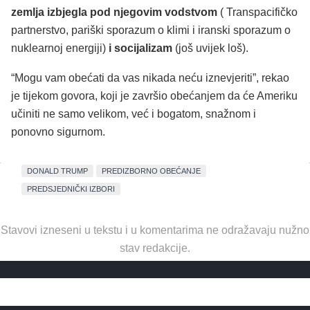
zemlja izbjegla pod njegovim vodstvom
( Transpacifičko
partnerstvo, pariški sporazum o klimi i iranski sporazum o
nuklearnoj energiji)
i socijalizam
(još uvijek loš).
“Mogu vam obećati da vas nikada neću iznevjeriti”, rekao
je tijekom govora, koji je završio obećanjem da će Ameriku
učiniti ne samo velikom, već i bogatom, snažnom i
ponovno sigurnom.
DONALD TRUMP
PREDIZBORNO OBEĆANJE
PREDSJEDNIČKI IZBORI
Stavovi izneseni u tekstu i u komentarima ne odražavaju nužno
stav redakcije.