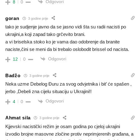
Odgovori
8
0
goran
3 godine prije
tako je sudjenje javno da se jasno vidi šta su radii nacisti po
ukrajini,a koji zapad tako grčevito brani.
a vi briselska stoko ko je vama dao odobrenje da branite
naciste,čini se meni da bi trebalo oslobodit brissel od nacista.
Odgovori
12
0
Badžo
3 godine prije
Neka uzme Debelog Đuru za svog odvjetnika i bit’ će spašen ,
jerbo ,Debeli zna cijelu situaciju u Ukrajini!!
Odgovori
4
0
Ahmat sila
3 godine prije
Kjjevski nacistički režim je osam godina po cjeloj ukrajini
izvodio brojne masovne zločine protiv neprimjerenih građana, a