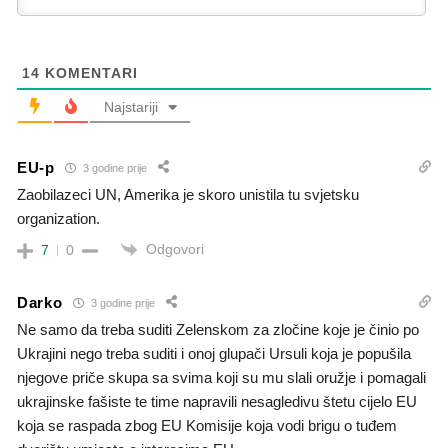
14
KOMENTARI
Najstariji
EU-p
3 godine prije
Zaobilazeci UN, Amerika je skoro unistila tu svjetsku
organization.
Odgovori
7
0
Darko
3 godine prije
Ne samo da treba suditi Zelenskom za zločine koje je činio po
Ukrajini nego treba suditi i onoj glupači Ursuli koja je popušila
njegove priče skupa sa svima koji su mu slali oružje i pomagali
ukrajinske fašiste te time napravili nesagledivu štetu cijelo EU
koja se raspada zbog EU Komisije koja vodi brigu o tuđem