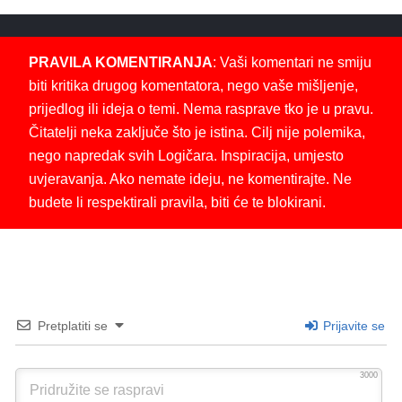
PRAVILA KOMENTIRANJA
: Vaši komentari ne smiju
biti kritika drugog komentatora, nego vaše mišljenje,
prijedlog ili ideja o temi. Nema rasprave tko je u pravu.
Čitatelji neka zaključe što je istina. Cilj nije polemika,
nego napredak svih Logičara. Inspiracija, umjesto
uvjeravanja. Ako nemate ideju, ne komentirajte. Ne
budete li respektirali pravila, biti će te blokirani.
Pretplatiti se
Prijavite se
3000