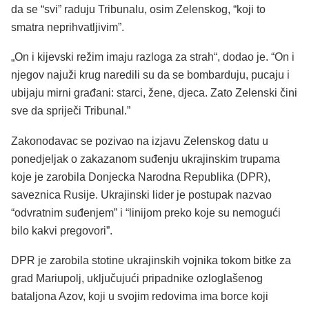
da se “svi” raduju Tribunalu, osim Zelenskog, “koji to
smatra neprihvatljivim”.
„On i kijevski režim imaju razloga za strah“, dodao je. “On i
njegov najuži krug naredili su da se bombarduju, pucaju i
ubijaju mirni građani: starci, žene, djeca. Zato Zelenski čini
sve da spriječi Tribunal.”
Zakonodavac se pozivao na izjavu Zelenskog datu u
ponedjeljak o zakazanom suđenju ukrajinskim trupama
koje je zarobila Donjecka Narodna Republika (DPR),
saveznica Rusije. Ukrajinski lider je postupak nazvao
“odvratnim suđenjem” i “linijom preko koje su nemogući
bilo kakvi pregovori”.
DPR je zarobila stotine ukrajinskih vojnika tokom bitke za
grad Mariupolj, uključujući pripadnike ozloglašenog
bataljona Azov, koji u svojim redovima ima borce koji