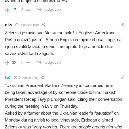
dvorištu umjesto o interesima EU.
Odgovori
17
0
eks
3 godine prije
Zelenski je radio sve što su mu naložili Englezi i Amerikanci.
Pošto dolazi “gusto” , Ameri i Englezi će njime obrisati .upe, na
njega svaliti krivicu, a sebe time oprati. To je američko lice
savezništva kada zagusti.
Odgovori
32
0
tuf
3 godine prije
“Ukrainian President Vladimir Zelensky is concerned he is
being taken advantage of by someone close to him, Turkish
President Recep Tayyip Erdogan said, citing their conversation
during the meeting in Lviv on Thursday.
Asked by a farmer about the Ukrainian leader’s “
situation
” on
Monday during a visit to local vineyards, Erdogan claimed
Zelensky was “
very worried. There are people around him who