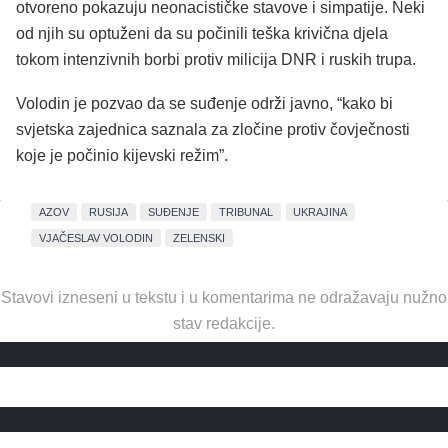
otvoreno pokazuju neonacističke stavove i simpatije. Neki
od njih su optuženi da su počinili teška krivična djela
tokom intenzivnih borbi protiv milicija DNR i ruskih trupa.
Volodin je pozvao da se suđenje održi javno, “kako bi
svjetska zajednica saznala za zločine protiv čovječnosti
koje je počinio kijevski režim”.
AZOV
RUSIJA
SUĐENJE
TRIBUNAL
UKRAJINA
VJAČESLAV VOLODIN
ZELENSKI
Stavovi izneseni u tekstu i u komentarima ne odražavaju nužno
stav redakcije.