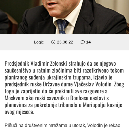
komentara
Logic
23.08.22
14
Predsjednik Vladimir Zelenski strahuje da će njegovo
saučesništvo u ratnim zločinima biti razotkriveno tokom
planiranog suđenja ukrajinskim trupama, izjavio je
predsjednik ruske Državne dume Vjačeslav Volodin. Zbog
toga je zaprijetio da će prekinuti sve razgovore s
Moskvom ako ruski saveznik u Donbasu nastavi s
planovima za pokretanje tribunala u Mariupolju kasnije
ovog mjeseca.
Pišući na društvenim mrežama u utorak, Volodin je rekao