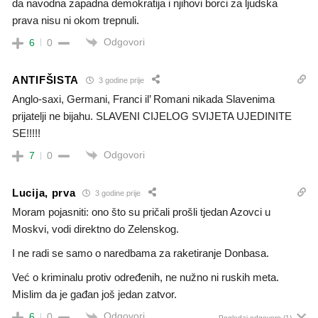
da navodna zapadna demokratija i njihovi borci za ljudska
prava nisu ni okom trepnuli.
Odgovori
6
0
ANTIFŠISTA
3 godine prije
Anglo-saxi, Germani, Franci il’ Romani nikada Slavenima
prijatelji ne bijahu. SLAVENI CIJELOG SVIJETA UJEDINITE
SE!!!!!
Odgovori
7
0
Lucija, prva
3 godine prije
Moram pojasniti: ono što su pričali prošli tjedan Azovci u
Moskvi, vodi direktno do Zelenskog.
I ne radi se samo o naredbama za raketiranje Donbasa.
Već o kriminalu protiv određenih, ne nužno ni ruskih meta.
Mislim da je gađan još jedan zatvor.
Odgovori
6
0
Pogledaj odgovore
(1)