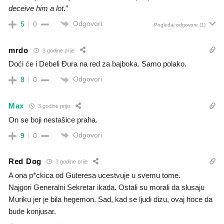
deceive him a lot
.”
Odgovori
5
0
Pogledaj odgovore
(1)
mrdo
3 godine prije
Doći će i Debeli Đura na red za bajboka. Samo polako.
Odgovori
8
0
Max
3 godine prije
On se boji nestašice praha.
Odgovori
9
0
Red Dog
3 godine prije
A ona p*ckica od Guteresa ucestvuje u svemu tome.
Najgori Generalni Sekretar ikada. Ostali su morali da slusaju
Muriku jer je bila hegemon. Sad, kad se ljudi dizu, ovaj hoce da
bude konjusar.