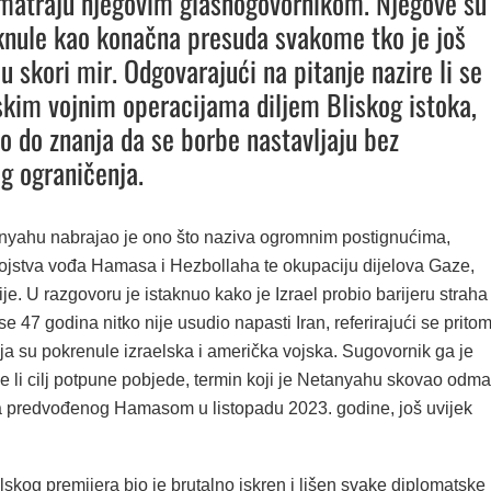
smatraju njegovim glasnogovornikom. Njegove su
eknule kao konačna presuda svakome tko je još
u skori mir. Odgovarajući na pitanje nazire li se
lskim vojnim operacijama diljem Bliskog istoka,
ao do znanja da se borbe nastavljaju bez
g ograničenja.
nyahu nabrajao je ono što naziva ogromnim postignućima,
bojstva vođa Hamasa i Hezbollaha te okupaciju dijelova Gaze,
ije. U razgovoru je istaknuo kako je Izrael probio barijeru straha
e 47 godina nitko nije usudio napasti Iran, referirajući se prito
ja su pokrenule izraelska i američka vojska. Sugovornik ga je
e li cilj potpune pobjede, termin koji je Netanyahu skovao odm
predvođenog Hamasom u listopadu 2023. godine, još uvijek
skog premijera bio je brutalno iskren i lišen svake diplomatske