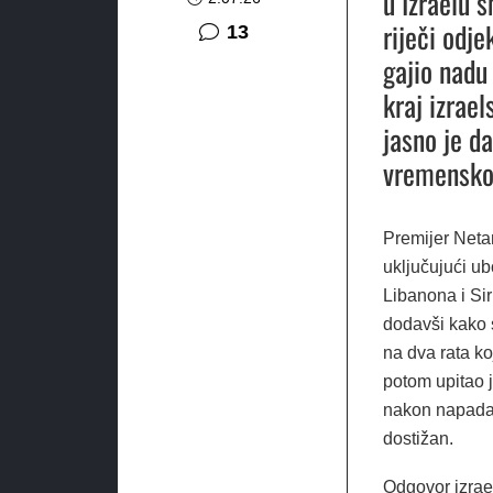
u Izraelu 
riječi odj
komentara
13
gajio nadu 
kraj izrae
jasno je d
vremensko
Premijer Neta
uključujući u
Libanona i Sir
dodavši kako s
na dva rata ko
potom upitao j
nakon napada 
dostižan.
Odgovor izrael