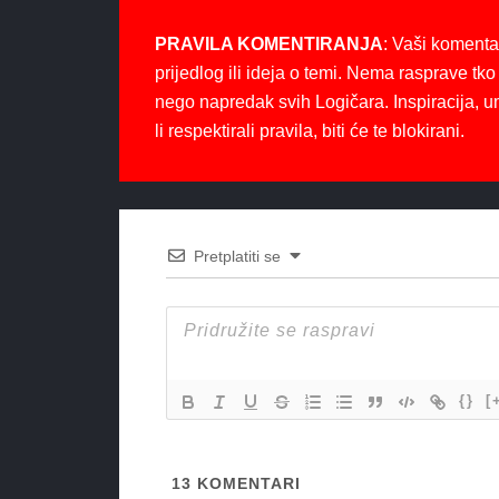
PRAVILA KOMENTIRANJA
: Vaši komenta
prijedlog ili ideja o temi. Nema rasprave tko 
nego napredak svih Logičara. Inspiracija, u
li respektirali pravila, biti će te blokirani.
Pretplatiti se
{}
[
13
KOMENTARI