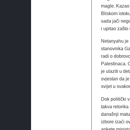
magle. Kazao j
Bliskom istoku
sada jači nego
i upitao zašto
Netanyahu je t
stanovnika Gaz
radi o dobrovo
Palestinaca. 
je ulaziti u de
svjestan da je 
svijet u svako
Dok politički 
takva retorika
današnji matur
izbore izaći o
ankete minist