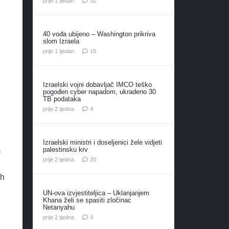
prije 1 tjedan
32
40 vođa ubijeno – Washington prikriva
slom Izraela
komentara
prije 1 tjedan
15
Izraelski vojni dobavljač IMCO teško
pogođen cyber napadom, ukradeno 30
TB podataka
komentara
prije 2 tjedna
4
Izraelski ministri i doseljenici žele vidjeti
palestinsku krv
m
komentara
prije 2 tjedna
20
ah
UN-ova izvjestiteljica – Uklanjanjem
Khana želi se spasiti zločinac
Netanyahu
komentara
prije 2 tjedna
4