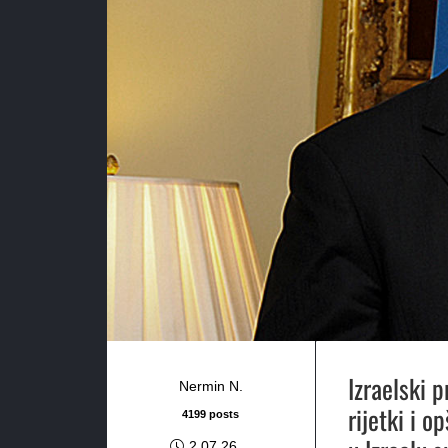
Izraelski 
Nermin N.
rijetki i o
4199 posts
2.07.26