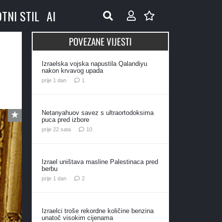
OTNI STIL
AI
POVEZANE VIJESTI
Izraelska vojska napustila Qalandiyu
nakon krvavog upada
komentar
prije 1 dan
1
Netanyahuov savez s ultraortodoksima
puca pred izbore
komentara
prije 22 sata
10
Izrael uništava masline Palestinaca pred
berbu
komentara
prije 1 dan
2
Izraelci troše rekordne količine benzina
unatoč visokim cijenama