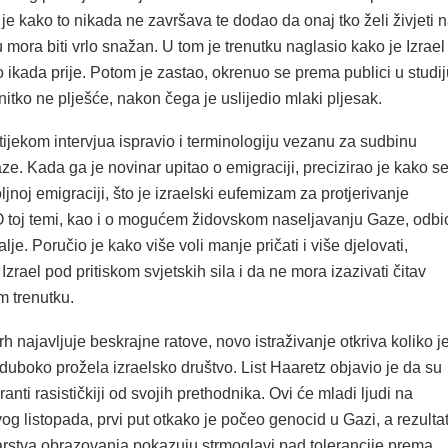
e kako to nikada ne završava te dodao da onaj tko želi živjeti 
 mora biti vrlo snažan. U tom je trenutku naglasio kako je Izrael
 ikada prije. Potom je zastao, okrenuo se prema publici u studij
 nitko ne plješće, nakon čega je uslijedio mlaki pljesak.
ijekom intervjua ispravio i terminologiju vezanu za sudbinu
e. Kada ga je novinar upitao o emigraciji, precizirao je kako s
ljnoj emigraciji, što je izraelski eufemizam za protjerivanje
O toj temi, kao i o mogućem židovskom naseljavanju Gaze, odbi
talje. Poručio je kako više voli manje pričati i više djelovati,
Izrael pod pritiskom svjetskih sila i da ne mora izazivati čitav
m trenutku.
vrh najavljuje beskrajne ratove, novo istraživanje otkriva koliko j
 duboko prožela izraelsko društvo. List Haaretz objavio je da su
anti rasističkiji od svojih prethodnika. Ovi će mladi ljudi na
vog listopada, prvi put otkako je počeo genocid u Gazi, a rezultat
arstva obrazovanja pokazuju strmoglavi pad tolerancije prema