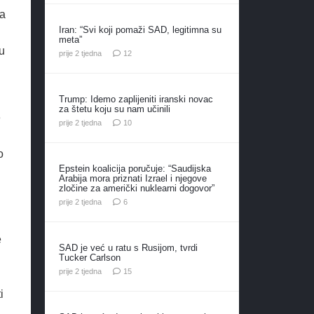
na
Iran: “Svi koji pomaži SAD, legitimna su
meta”
u
komentara
prije 2 tjedna
12
Trump: Idemo zaplijeniti iranski novac
za štetu koju su nam učinili
e
komentara
prije 2 tjedna
10
o
Epstein koalicija poručuje: “Saudijska
Arabija mora priznati Izrael i njegove
zločine za američki nuklearni dogovor”
komentara
prije 2 tjedna
6
e
SAD je već u ratu s Rusijom, tvrdi
Tucker Carlson
komentara
prije 2 tjedna
15
i