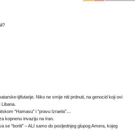
li?
arske-tjifutarije. Niko ne smije niti prdnuti, na genocid koji ovi
i Libana.
jifutskom “Hamasu” i “pravu Izraela”…
a kopnenu invaziju na Iran.
ava se “boriti” – ALI samo do posljednjeg glupog Amera, kojeg