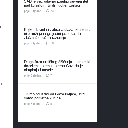
SAD je već odavno izgubio suverenitet
nad Izraelom, tvrdi Tucker Carlson
komentara
prije 2 tjedna
23
u
Bojkot Izraela i zabrana ulaza Izraelcima
nije mržnja nego jedini jezik koji taj
zločinački režim razumije
komentara
prije 2 tjedna
18
Druga faza etničkog čišćenja – Izraelski
u
dozeljenici krenuli prema Gazi da je
okupiraju i nasele
komentara
prije 3 tjedna
7
a
Trump odustao od Gaze rivijere, stižu
samo pokretne kućice
komentara
prije 3 tjedna
5