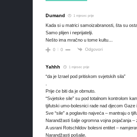
Dumand
1 mjesec prije
Kada si u matrici samoizabranosti, šta su osta
Samo plijen i neprijatelji.
Nešto ima mračno u tome kultu…
Odgovori
0
0
Yahhh
1 mjesec prije
“da je Izrael pod pritiskom svjetskih sila”
.
Prije će biti da je obrnuto.
“Svjetske sile” su pod totalnom kontrolom kamat
tjifutski umo-bolesnici rade nad djecom Gaze 
Sve “sile” a poglavito najveća – mantraju o t
Narandžasti šalje ogromna vojna pojačanja – z
A usrani Rotschildov bolesni entitet – namjer
Narandžasti pošalje.