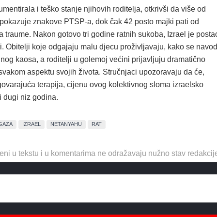
mentirala i teško stanje njihovih roditelja, otkrivši da više od
 pokazuje znakove PTSP-a, dok čak 42 posto majki pati od
ina traume. Nakon gotovo tri godine ratnih sukoba, Izrael je posta
i. Obitelji koje odgajaju malu djecu proživljavaju, kako se navod
nog kaosa, a roditelji u golemoj većini prijavljuju dramatično
svakom aspektu svojih života. Stručnjaci upozoravaju da će,
govarajuća terapija, cijenu ovog kolektivnog sloma izraelsko
i dugi niz godina.
GAZA
IZRAEL
NETANYAHU
RAT
eni u tekstu i u komentarima ne odražavaju nužno stav redakcij