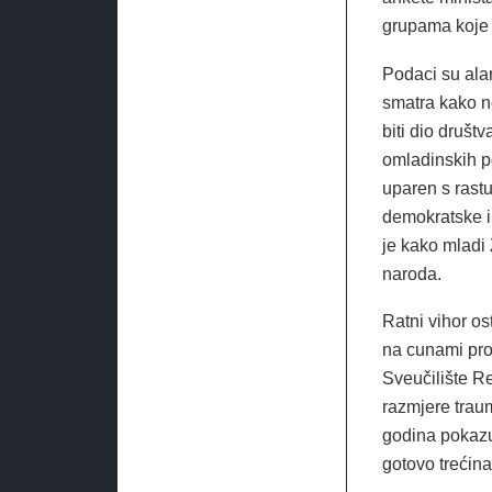
grupama koje 
Podaci su alar
smatra kako ne
biti dio društv
omladinskih p
uparen s rastu
demokratske in
je kako mladi 
naroda.
Ratni vihor os
na cunami pro
Sveučilište Re
razmjere tra
godina pokazu
gotovo trećina