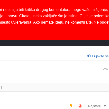
ri ne smiju biti kritika drugog komentatora, nego vaše mišljenje,
je u pravu. Čitatelji neka zaključe što je istina. Cilj nije polemika
mjesto uvjeravanja. Ako nemate ideju, ne komentirajte. Ne bude
Prijavite se
3000
+]
Najstariji