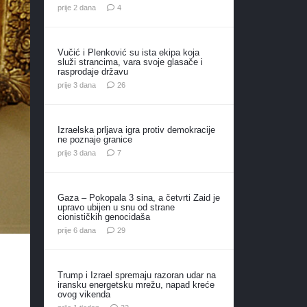
komentara
prije 2 dana
4
Vučić i Plenković su ista ekipa koja
služi strancima, vara svoje glasače i
rasprodaje državu
komentara
prije 3 dana
26
Izraelska prljava igra protiv demokracije
ne poznaje granice
komentara
prije 3 dana
7
Gaza – Pokopala 3 sina, a četvrti Zaid je
upravo ubijen u snu od strane
cionističkih genocidaša
komentara
prije 6 dana
29
Trump i Izrael spremaju razoran udar na
i
iransku energetsku mrežu, napad kreće
ovog vikenda
komentara