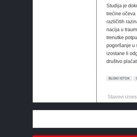
Studija je doku
trećine očeva
različitih raz
nacija u traum
trenutke potpu
pogoršanje u 
izostane li od
društvo plaćat
BLISKI ISTOK
Stavovi iznes