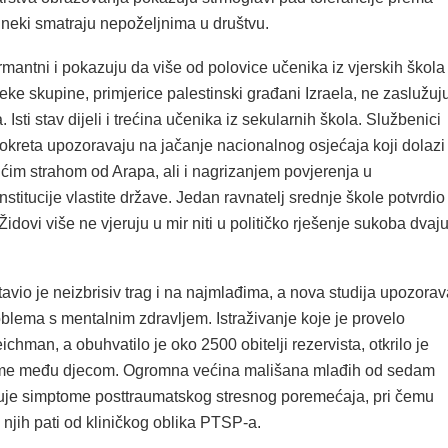
neki smatraju nepoželjnima u društvu.
mantni i pokazuju da više od polovice učenika iz vjerskih škola
ke skupine, primjerice palestinski građani Izraela, ne zaslužuj
a. Isti stav dijeli i trećina učenika iz sekularnih škola. Službenici
okreta upozoravaju na jačanje nacionalnog osjećaja koji dolazi
ćim strahom od Arapa, ali i nagrizanjem povjerenja u
stitucije vlastite države. Jedan ravnatelj srednje škole potvrdio
Židovi više ne vjeruju u mir niti u političko rješenje sukoba dvaj
tavio je neizbrisiv trag i na najmlađima, a nova studija upozorav
blema s mentalnim zdravljem. Istraživanje koje je provelo
ichman, a obuhvatilo je oko 2500 obitelji rezervista, otkrilo je
ume među djecom. Ogromna većina mališana mlađih od sedam
je simptome posttraumatskog stresnog poremećaja, pri čemu
 njih pati od kliničkog oblika PTSP-a.