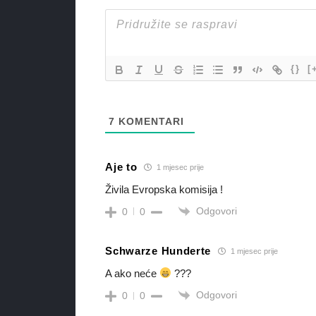
{}
[
7
KOMENTARI
Aje to
1 mjesec prije
Živila Evropska komisija !
Odgovori
0
0
Schwarze Hunderte
1 mjesec prije
A ako neće
???
Odgovori
0
0