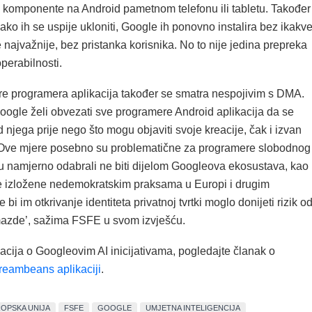
AI komponente na Android pametnom telefonu ili tabletu. Također
i ako ih se uspije ukloniti, Google ih ponovno instalira bez ikakv
je najvažnije, bez pristanka korisnika. No to nije jedina prepreka
operabilnosti.
re programera aplikacija također se smatra nespojivim s DMA.
oogle želi obvezati sve programere Android aplikacija da se
od njega prije nego što mogu objaviti svoje kreacije, čak i izvan
‘Ove mjere posebno su problematične za programere slobodnog
su namjerno odabrali ne biti dijelom Googleova ekosustava, kao 
 izložene nedemokratskim praksama u Europi i drugim
bi im otkrivanje identiteta privatnoj tvrtki moglo donijeti rizik o
azde’, sažima FSFE u svom izvješću.
acija o Googleovim AI inicijativama, pogledajte članak o
eambeans aplikaciji
.
OPSKA UNIJA
FSFE
GOOGLE
UMJETNA INTELIGENCIJA