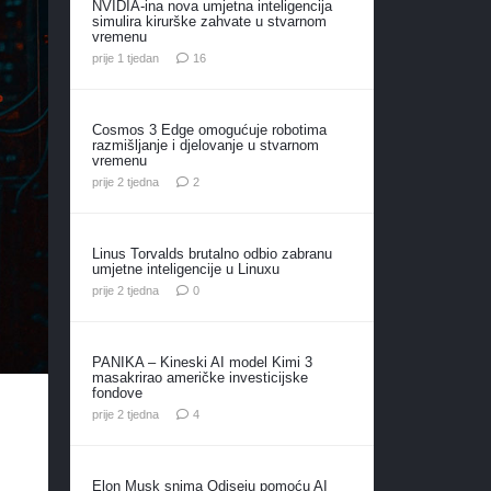
NVIDIA-ina nova umjetna inteligencija
simulira kirurške zahvate u stvarnom
vremenu
komentara
prije 1 tjedan
16
Cosmos 3 Edge omogućuje robotima
razmišljanje i djelovanje u stvarnom
vremenu
komentara
prije 2 tjedna
2
Linus Torvalds brutalno odbio zabranu
umjetne inteligencije u Linuxu
prije 2 tjedna
0
PANIKA – Kineski AI model Kimi 3
masakrirao američke investicijske
fondove
komentara
prije 2 tjedna
4
Elon Musk snima Odiseju pomoću AI