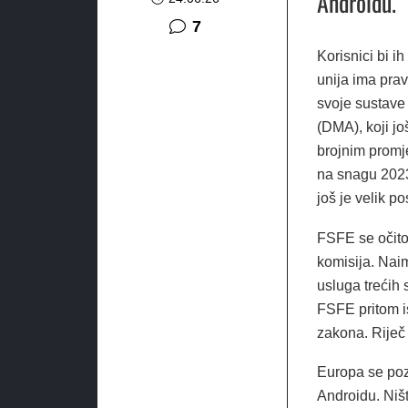
Androidu.
komentara
7
Korisnici bi i
unija ima pra
svoje sustave 
(DMA), koji j
brojnim promje
na snagu 2023
još je velik p
FSFE se očito
komisija. Naim
usluga trećih 
FSFE pritom ist
zakona. Riječ
Europa se poz
Androidu. Niš