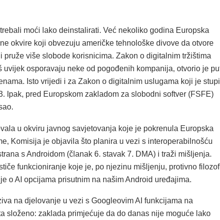
h trebali moći lako deinstalirati. Već nekoliko godina Europska
vne okvire koji obvezuju američke tehnološke divove da otvore
i pruže više slobode korisnicima. Zakon o digitalnim tržištima
oš uvijek osporavaju neke od pogođenih kompanija, otvorio je pu
nama. Isto vrijedi i za Zakon o digitalnim uslugama koji je stup
. Ipak, pred Europskom zakladom za slobodni softver (FSFE)
osao.
vala u okviru javnog savjetovanja koje je pokrenula Europska
e, Komisija je objavila što planira u vezi s interoperabilnošću
strana s Androidom (članak 6. stavak 7. DMA) i traži mišljenja.
iče funkcioniranje koje je, po njezinu mišljenju, protivno filozofi
 je o AI opcijama prisutnim na našim Android uređajima.
iva na djelovanje u vezi s Googleovim AI funkcijama na
ta složeno: zaklada primjećuje da do danas nije moguće lako