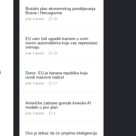
Brutalni plan ekonomskog porobljavanja
e
Bosne i Hercegovine
komentara
prije 4 tjedna
39
EU vam želi ugraditi kamere u svim
novim automobilima koje vas neprestano
snimaju
komentara
prije 4 tjedna
10
i
Durov: EU je banana republika koja
uvodi masovni nadzor
komentara
prije 4 tjedna
17
d
Američke zabrane gurnule kineske AI
modele u prvi plan
komentara
prije 4 tjedna
3
Ovo je dokaz da će umjetna inteligencija