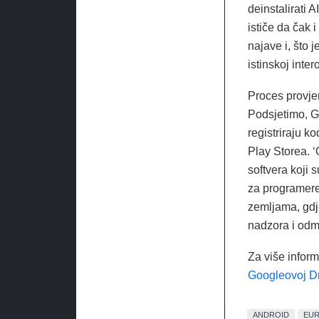
deinstalirati 
ističe da čak 
najave i, što 
istinskoj inter
Proces provje
Podsjetimo, G
registriraju k
Play Storea. 
softvera koji 
za programere
zemljama, gdje 
nadzora i odm
Za više inform
Googleovoj Dr
ANDROID
EUR