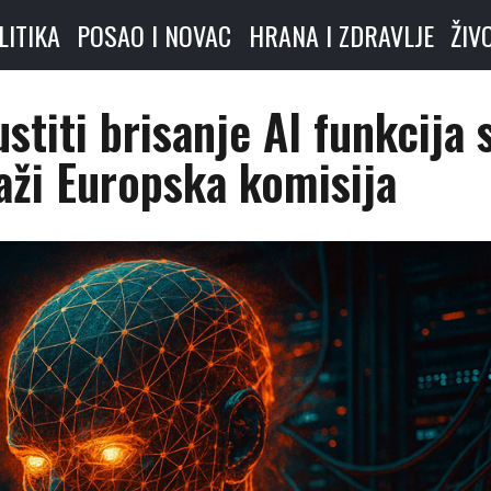
LITIKA
POSAO I NOVAC
HRANA I ZDRAVLJE
ŽIV
titi brisanje AI funkcija 
aži Europska komisija