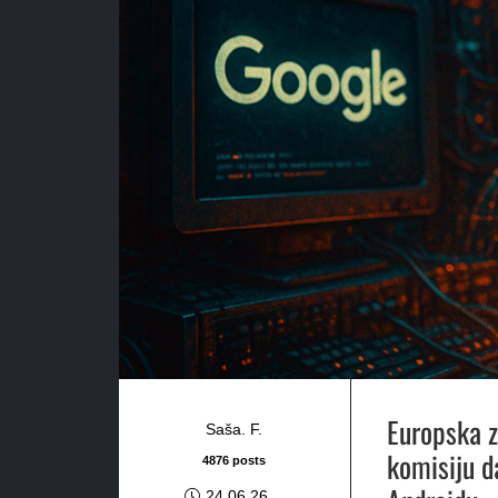
Europska z
Saša. F.
komisiju d
4876 posts
24.06.26