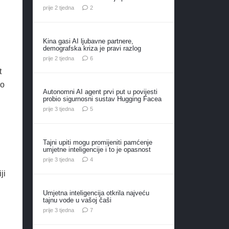
komentara
prije 2 tjedna
2
Kina gasi AI ljubavne partnere,
demografska kriza je pravi razlog
komentara
prije 2 tjedna
6
t
io
Autonomni AI agent prvi put u povijesti
probio sigurnosni sustav Hugging Facea
komentara
prije 3 tjedna
5
Tajni upiti mogu promijeniti pamćenje
umjetne inteligencije i to je opasnost
komentara
prije 3 tjedna
4
ji
Umjetna inteligencija otkrila najveću
tajnu vode u vašoj čaši
komentara
prije 3 tjedna
7