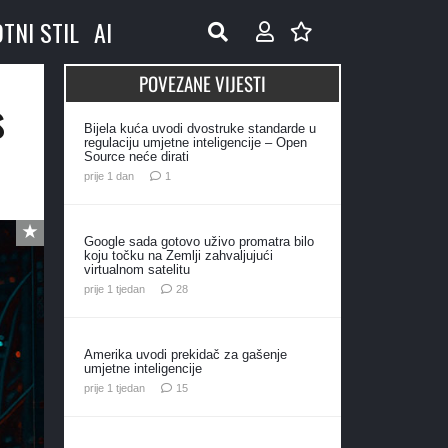
OTNI STIL
AI
POVEZANE VIJESTI
s
Bijela kuća uvodi dvostruke standarde u
regulaciju umjetne inteligencije – Open
Source neće dirati
komentar
prije 1 dan
1
Google sada gotovo uživo promatra bilo
koju točku na Zemlji zahvaljujući
virtualnom satelitu
komentara
prije 1 tjedan
28
Amerika uvodi prekidač za gašenje
umjetne inteligencije
komentara
prije 1 tjedan
15