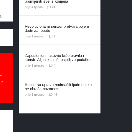
promijeniti sve iz korijena
komentara
prije 4 tjedna
24
e.
Revolucionarni senzor pretvara boje u
dodir za robote
komentar
prije 1 mjesec
1
Zaposlenici masovno krše pravila i
koriste AI, riskirajući osjetljive podatke
komentara
prije 1 mjesec
4
,
te
Roboti su upravo nadmašili ljude i nitko
ne obraća pozornost
komentara
prije 1 mjesec
46