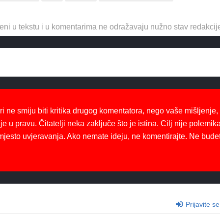
eni u tekstu i u komentarima ne odražavaju nužno stav redakcij
ri ne smiju biti kritika drugog komentatora, nego vaše mišljenje,
je u pravu. Čitatelji neka zaključe što je istina. Cilj nije polemika
mjesto uvjeravanja. Ako nemate ideju, ne komentirajte. Ne bude
Prijavite se