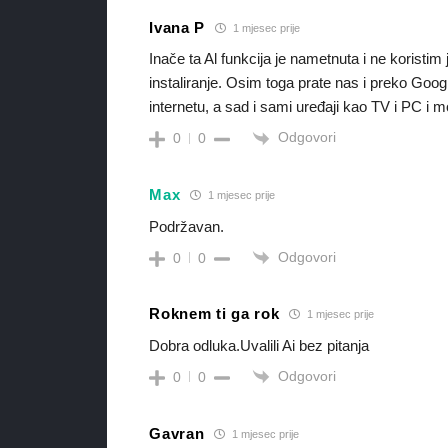
Ivana P
1 mjesec prije
Inače ta Al funkcija je nametnuta i ne koristim ju
instaliranje. Osim toga prate nas i preko Goo
internetu, a sad i sami uređaji kao TV i PC i mo
Odgovori
0
0
Max
1 mjesec prije
Podržavan.
Odgovori
0
0
Roknem ti ga rok
1 mjesec prije
Dobra odluka.Uvalili Ai bez pitanja
Odgovori
0
0
Gavran
1 mjesec prije