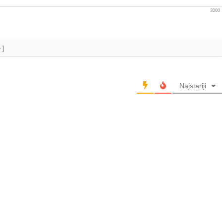
3000
+]
Najstariji