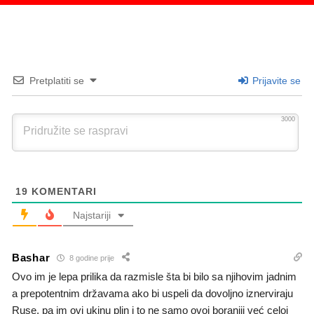
Pretplatiti se
Prijavite se
3000
19
KOMENTARI
Najstariji
Bashar
8 godine prije
Ovo im je lepa prilika da razmisle šta bi bilo sa njihovim jadnim
a prepotentnim državama ako bi uspeli da dovoljno iznerviraju
Ruse, pa im ovi ukinu plin i to ne samo ovoj boraniji već celoj