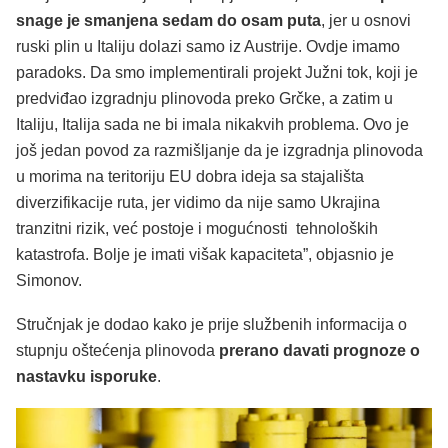
snage je smanjena sedam do osam puta
, jer u osnovi
ruski plin u Italiju dolazi samo iz Austrije. Ovdje imamo
paradoks. Da smo implementirali projekt Južni tok, koji je
predviđao izgradnju plinovoda preko Grčke, a zatim u
Italiju, Italija sada ne bi imala nikakvih problema. Ovo je
još jedan povod za razmišljanje da je izgradnja plinovoda
u morima na teritoriju EU dobra ideja sa stajališta
diverzifikacije ruta, jer vidimo da nije samo Ukrajina
tranzitni rizik, već postoje i mogućnosti tehnoloških
katastrofa. Bolje je imati višak kapaciteta”, objasnio je
Simonov.
Stručnjak je dodao kako je prije službenih informacija o
stupnju oštećenja plinovoda
prerano davati prognoze o
nastavku isporuke
.