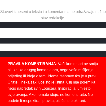
Stavovi izneseni u tekstu i u komentarima ne odražavaju nužno
stav redakcije.
PRAVILA KOMENTIRANJA
: Vaši komentari ne smiju
biti kritika drugog komentatora, nego vaše mišljenje,
prijedlog ili ideja o temi. Nema rasprave tko je u pravu.
Čitatelji neka zaključe što je istina. Cilj nije polemika,
nego napredak svih Logičara. Inspiracija, umjesto
uvjeravanja. Ako nemate ideju, ne komentirajte. Ne
budete li respektirali pravila, biti će te blokirani.