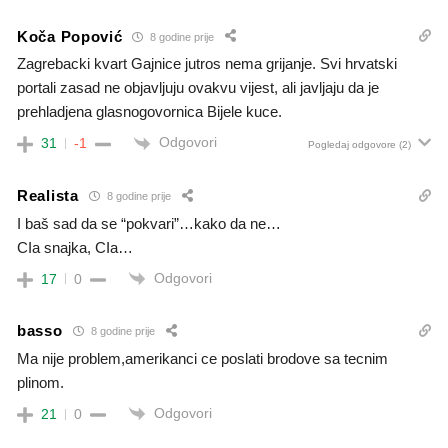
Koča Popović
8 godine prije
Zagrebacki kvart Gajnice jutros nema grijanje. Svi hrvatski
portali zasad ne objavljuju ovakvu vijest, ali javljaju da je
prehladjena glasnogovornica Bijele kuce.
Odgovori
31
-1
Pogledaj odgovore
(2)
Realista
8 godine prije
I baš sad da se “pokvari”…kako da ne…
CIa snajka, CIa…
Odgovori
17
0
basso
8 godine prije
Ma nije problem,amerikanci ce poslati brodove sa tecnim
plinom.
Odgovori
21
0