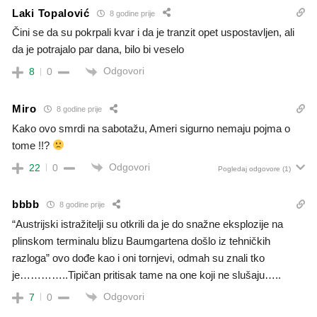
Laki Topalović
8 godine prije
Čini se da su pokrpali kvar i da je tranzit opet uspostavljen, ali
da je potrajalo par dana, bilo bi veselo
Odgovori
8
0
Miro
8 godine prije
Kako ovo smrdi na sabotažu, Ameri sigurno nemaju pojma o
tome !!?
Odgovori
22
0
Pogledaj odgovore
(1)
bbbb
8 godine prije
“Austrijski istražitelji su otkrili da je do snažne eksplozije na
plinskom terminalu blizu Baumgartena došlo iz tehničkih
razloga” ovo dođe kao i oni tornjevi, odmah su znali tko
je…………..Tipičan pritisak tame na one koji ne slušaju…..
Odgovori
7
0