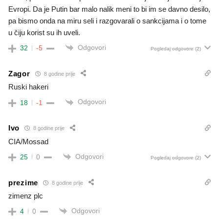
Evropi. Da je Putin bar malo nalik meni to bi im se davno desilo,
pa bismo onda na miru seli i razgovarali o sankcijama i o tome
u čiju korist su ih uveli.
Odgovori
32
-5
Pogledaj odgovore
(2)
Zagor
8 godine prije
Ruski hakeri
Odgovori
18
-1
Ivo
8 godine prije
CIA/Mossad
Odgovori
25
0
Pogledaj odgovore
(2)
prezime
8 godine prije
zimenz plc
Odgovori
4
0