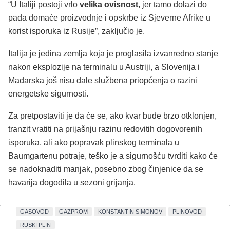
“U Italiji postoji vrlo
velika ovisnost
, jer tamo dolazi do
pada domaće proizvodnje i opskrbe iz Sjeverne Afrike u
korist isporuka iz Rusije”, zaključio je.
Italija je jedina zemlja koja je proglasila izvanredno stanje
nakon eksplozije na terminalu u Austriji, a Slovenija i
Mađarska još nisu dale službena priopćenja o razini
energetske sigurnosti.
Za pretpostaviti je da će se, ako kvar bude brzo otklonjen,
tranzit vratiti na prijašnju razinu redovitih dogovorenih
isporuka, ali ako popravak plinskog terminala u
Baumgartenu potraje, teško je a sigurnošću tvrditi kako će
se nadoknaditi manjak, posebno zbog činjenice da se
havarija dogodila u sezoni grijanja.
GASOVOD
GAZPROM
KONSTANTIN SIMONOV
PLINOVOD
RUSKI PLIN