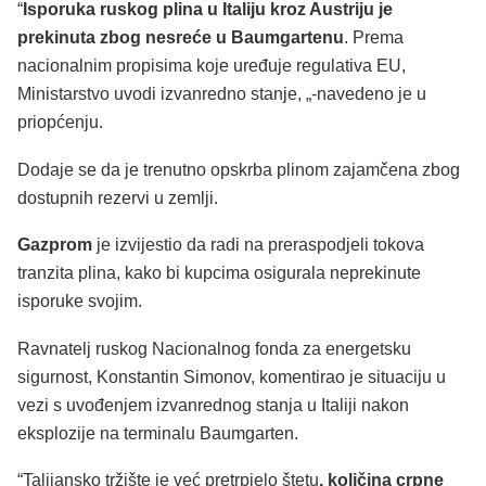
“
Isporuka ruskog plina u Italiju kroz Austriju je
prekinuta zbog nesreće u Baumgartenu
. Prema
nacionalnim propisima koje uređuje regulativa EU,
Ministarstvo uvodi izvanredno stanje, „-navedeno je u
priopćenju.
Dodaje se da je trenutno opskrba plinom zajamčena zbog
dostupnih rezervi u zemlji.
Gazprom
je izvijestio da radi na preraspodjeli tokova
tranzita plina, kako bi kupcima osigurala neprekinute
isporuke svojim.
Ravnatelj ruskog Nacionalnog fonda za energetsku
sigurnost, Konstantin Simonov, komentirao je situaciju u
vezi s uvođenjem izvanrednog stanja u Italiji nakon
eksplozije na terminalu Baumgarten.
“Talijansko tržište je već pretrpjelo štetu
, količina crpne