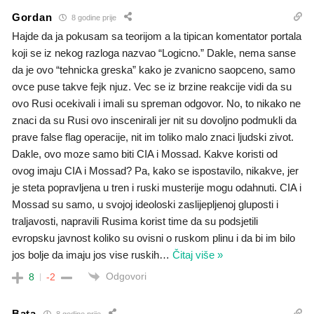
Gordan
8 godine prije
Hajde da ja pokusam sa teorijom a la tipican komentator portala
koji se iz nekog razloga nazvao “Logicno.” Dakle, nema sanse
da je ovo “tehnicka greska” kako je zvanicno saopceno, samo
ovce puse takve fejk njuz. Vec se iz brzine reakcije vidi da su
ovo Rusi ocekivali i imali su spreman odgovor. No, to nikako ne
znaci da su Rusi ovo inscenirali jer nit su dovoljno podmukli da
prave false flag operacije, nit im toliko malo znaci ljudski zivot.
Dakle, ovo moze samo biti CIA i Mossad. Kakve koristi od
ovog imaju CIA i Mossad? Pa, kako se ispostavilo, nikakve, jer
je steta popravljena u tren i ruski musterije mogu odahnuti. CIA i
Mossad su samo, u svojoj ideoloski zaslijepljenoj gluposti i
traljavosti, napravili Rusima korist time da su podsjetili
evropsku javnost koliko su ovisni o ruskom plinu i da bi im bilo
jos bolje da imaju jos vise ruskih
…
Čitaj više »
Odgovori
8
-2
Bata
8 godine prije