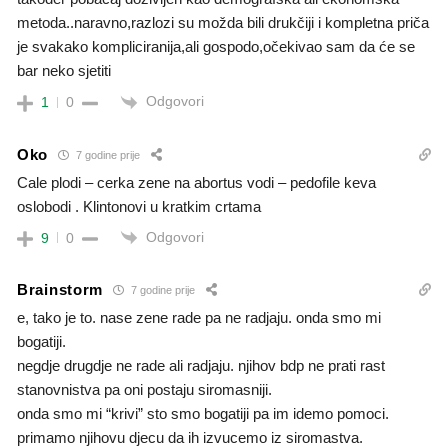
metoda..naravno,razlozi su možda bili drukčiji i kompletna priča
je svakako kompliciranija,ali gospodo,očekivao sam da će se
bar neko sjetiti
Odgovori
1
0
Oko
7 godine prije
Cale plodi – cerka zene na abortus vodi – pedofile keva
oslobodi . Klintonovi u kratkim crtama
Odgovori
9
0
Brainstorm
7 godine prije
e, tako je to. nase zene rade pa ne radjaju. onda smo mi
bogatiji.
negdje drugdje ne rade ali radjaju. njihov bdp ne prati rast
stanovnistva pa oni postaju siromasniji.
onda smo mi “krivi” sto smo bogatiji pa im idemo pomoci.
primamo njihovu djecu da ih izvucemo iz siromastva.