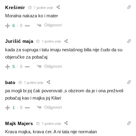
Krešimir
7 godine prije
Moralna nakaza ko i mater
Odgovori
6
0
Jurišić maja
7 godine prije
kada za supruga i tatu imaju nestašnog billa nije čudo da su
objeručke za pobačaj
Odgovori
5
0
bato
7 godine prije
pa mogli bi joj čak poverovati ,s obzirom da je i ona preživeli
pobačaj kao i majka joj Kilari
Odgovori
1
0
Majk Majers
7 godine prije
Krava majka, krava ćer. A ni tata nije normalan