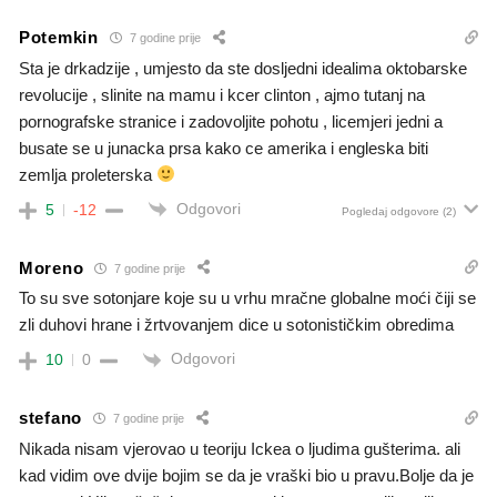
Potemkin
7 godine prije
Sta je drkadzije , umjesto da ste dosljedni idealima oktobarske
revolucije , slinite na mamu i kcer clinton , ajmo tutanj na
pornografske stranice i zadovoljite pohotu , licemjeri jedni a
busate se u junacka prsa kako ce amerika i engleska biti
zemlja proleterska
Odgovori
5
-12
Pogledaj odgovore
(2)
Moreno
7 godine prije
To su sve sotonjare koje su u vrhu mračne globalne moći čiji se
zli duhovi hrane i žrtvovanjem dice u sotonističkim obredima
Odgovori
10
0
stefano
7 godine prije
Nikada nisam vjerovao u teoriju Ickea o ljudima gušterima. ali
kad vidim ove dvije bojim se da je vraški bio u pravu.Bolje da je