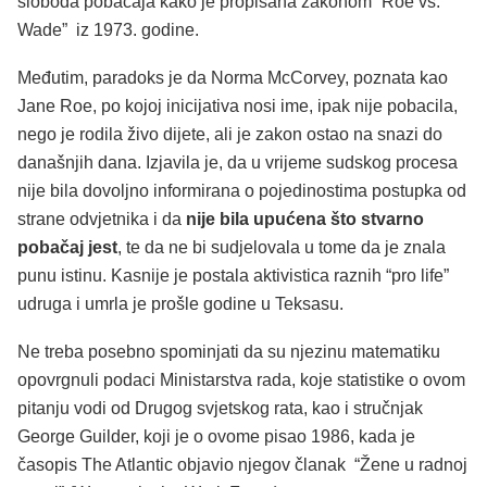
sloboda pobačaja kako je propisana zakonom “Roe vs.
Wade” iz 1973. godine.
Međutim, paradoks je da Norma McCorvey, poznata kao
Jane Roe, po kojoj inicijativa nosi ime, ipak nije pobacila,
nego je rodila živo dijete, ali je zakon ostao na snazi do
današnjih dana. Izjavila je, da u vrijeme sudskog procesa
nije bila dovoljno informirana o pojedinostima postupka od
strane odvjetnika i da
nije bila upućena što stvarno
pobačaj jest
, te da ne bi sudjelovala u tome da je znala
punu istinu. Kasnije je postala aktivistica raznih “pro life”
udruga i umrla je prošle godine u Teksasu.
Ne treba posebno spominjati da su njezinu matematiku
opovrgnuli podaci Ministarstva rada, koje statistike o ovom
pitanju vodi od Drugog svjetskog rata, kao i stručnjak
George Guilder, koji je o ovome pisao 1986, kada je
časopis The Atlantic objavio njegov članak “Žene u radnoj