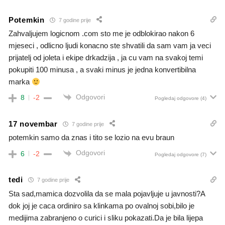
Potemkin
7 godine prije
Zahvaljujem logicnom .com sto me je odblokirao nakon 6
mjeseci , odlicno ljudi konacno ste shvatili da sam vam ja veci
prijatelj od joleta i ekipe drkadzija , ja cu vam na svakoj temi
pokupiti 100 minusa , a svaki minus je jedna konvertibilna
marka
Odgovori
8
-2
Pogledaj odgovore
(4)
17 novembar
7 godine prije
potemkin samo da znas i tito se lozio na evu braun
Odgovori
6
-2
Pogledaj odgovore
(7)
tedi
7 godine prije
Sta sad,mamica dozvolila da se mala pojavljuje u javnosti?A
dok joj je caca ordiniro sa klinkama po ovalnoj sobi,bilo je
medijima zabranjeno o curici i sliku pokazati.Da je bila lijepa