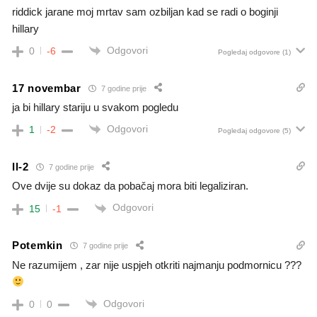
riddick jarane moj mrtav sam ozbiljan kad se radi o boginji
hillary
Odgovori
0
-6
Pogledaj odgovore
(1)
17 novembar
7 godine prije
ja bi hillary stariju u svakom pogledu
Odgovori
1
-2
Pogledaj odgovore
(5)
Il-2
7 godine prije
Ove dvije su dokaz da pobačaj mora biti legaliziran.
Odgovori
15
-1
Potemkin
7 godine prije
Ne razumijem , zar nije uspjeh otkriti najmanju podmornicu ???
Odgovori
0
0