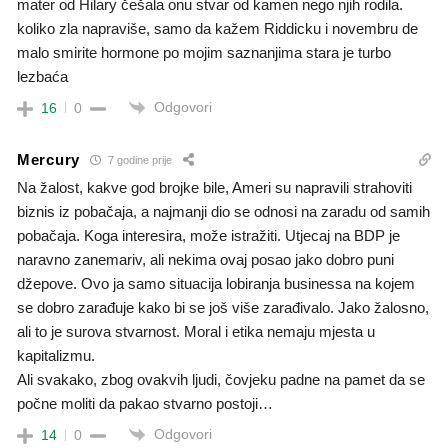
mater od Hilary češala onu stvar od kamen nego njih rodila.
koliko zla napraviše, samo da kažem Riddicku i novembru de
malo smirite hormone po mojim saznanjima stara je turbo
lezbaća
Odgovori
16
0
Mercury
7 godine prije
Na žalost, kakve god brojke bile, Ameri su napravili strahoviti
biznis iz pobačaja, a najmanji dio se odnosi na zaradu od samih
pobačaja. Koga interesira, može istražiti. Utjecaj na BDP je
naravno zanemariv, ali nekima ovaj posao jako dobro puni
džepove. Ovo ja samo situacija lobiranja businessa na kojem
se dobro zarađuje kako bi se još više zarađivalo. Jako žalosno,
ali to je surova stvarnost. Moral i etika nemaju mjesta u
kapitalizmu.
Ali svakako, zbog ovakvih ljudi, čovjeku padne na pamet da se
počne moliti da pakao stvarno postoji…
Odgovori
14
0