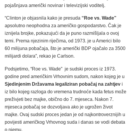
pojašnjava američki novinar i televizijski voditelj.
“Clinton je objasnila kako je presuda
“Roe vs. Wade”
apsolutno neophodna za američko gospodarstvo. Čak je
iznijela brojke, pokazujući da je puno razmišljala o ovoj
temi. Prema njezinim riječima, od 1973. je u Americi bilo
60 milijuna pobačaja, što je američki BDP ojačalo za 3500
milijardi dolara”, rekao je Carlson.
Podsjetimo, “Roe vs. Wade” je sudski proces iz 1973.
godine pred američkim Vrhovnim sudom, nakon kojeg je u
Sjedinjenim Državama legaliziran pobačaj na zahtjev
i
iz bilo kojeg razloga do vremena trudnoće kada fetus može
preživjeti bez majke, obično do 7. mjeseca. Nakon 7.
mjeseca pobačaj se dozvoljava ako je ugrožen život
majke. Ovaj sudski proces jedan je od najkontroverznijih u
povijesti američkog Vrhovnog suda i danas se vodi debata
o njemu.