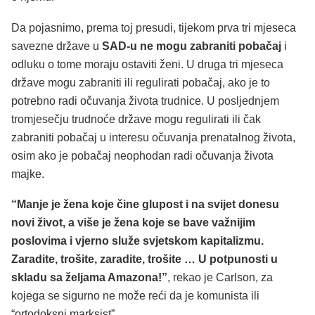
Da pojasnimo, prema toj presudi, tijekom prva tri mjeseca
savezne države u
SAD-u ne mogu zabraniti pobačaj
i
odluku o tome moraju ostaviti ženi. U druga tri mjeseca
države mogu zabraniti ili regulirati pobačaj, ako je to
potrebno radi očuvanja života trudnice. U posljednjem
tromjesečju trudnoće države mogu regulirati ili čak
zabraniti pobačaj u interesu očuvanja prenatalnog života,
osim ako je pobačaj neophodan radi očuvanja života
majke.
“Manje je žena koje čine glupost i na svijet donesu
novi život, a više je žena koje se bave važnijim
poslovima i vjerno služe svjetskom kapitalizmu.
Zaradite, trošite, zaradite, trošite … U potpunosti u
skladu sa željama Amazona!”
, rekao je Carlson, za
kojega se sigurno ne može reći da je komunista ili
“ortodoksni marksist”.