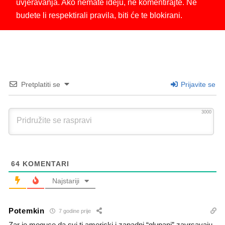
uvjeravanja. Ako nemate ideju, ne komentirajte. Ne
budete li respektirali pravila, biti će te blokirani.
Pretplatiti se
Prijavite se
3000
64
KOMENTARI
Najstariji
Potemkin
7 godine prije
Zar je moguce da svi ti americki i zapadni “glupani” zavrsavaju