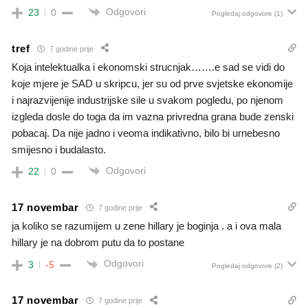
Odgovori
23
0
Pogledaj odgovore
(1)
tref
7 godine prije
Koja intelektualka i ekonomski strucnjak…….e sad se vidi do
koje mjere je SAD u skripcu, jer su od prve svjetske ekonomije
i najrazvijenije industrijske sile u svakom pogledu, po njenom
izgleda dosle do toga da im vazna privredna grana bude zenski
pobacaj. Da nije jadno i veoma indikativno, bilo bi urnebesno
smijesno i budalasto.
Odgovori
22
0
17 novembar
7 godine prije
ja koliko se razumijem u zene hillary je boginja . a i ova mala
hillary je na dobrom putu da to postane
Odgovori
3
-5
Pogledaj odgovore
(2)
17 novembar
7 godine prije