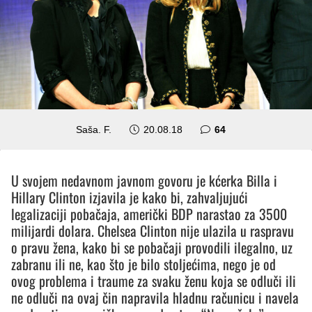
komentara
Saša. F.
20.08.18
64
U svojem nedavnom javnom govoru je kćerka Billa i
Hillary Clinton izjavila je kako bi, zahvaljujući
legalizaciji pobačaja, američki BDP narastao za 3500
milijardi dolara. Chelsea Clinton nije ulazila u raspravu
o pravu žena, kako bi se pobačaji provodili ilegalno, uz
zabranu ili ne, kao što je bilo stoljećima, nego je od
ovog problema i traume za svaku ženu koja se odluči ili
ne odluči na ovaj čin napravila hladnu računicu i navela