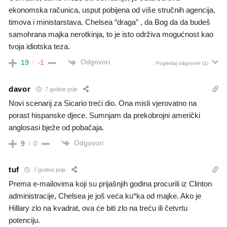
ekonomska računica, usput pobijena od više stručnih agencija,
timova i ministarstava. Chelsea “draga” , da Bog da da budeš
samohrana majka nerotkinja, to je isto održiva mogućnost kao
tvoja idiotska teza.
Odgovori
19
-1
Pogledaj odgovore
(1)
davor
7 godine prije
Novi scenarij za Sicario treći dio. Ona misli vjerovatno na
porast hispanske djece. Sumnjam da prekobrojni američki
anglosasi bježe od pobačaja.
Odgovori
9
0
tuf
7 godine prije
Prema e-mailovima koji su prijašnjih godina procurili iz Clinton
administracije, Chelsea je još veća ku*ka od majke. Ako je
Hillary zlo na kvadrat, ova će biti zlo na treću ili četvrtu
potenciju.