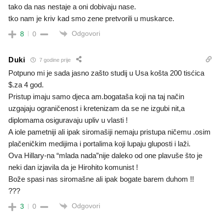
tako da nas nestaje a oni dobivaju nase.
tko nam je kriv kad smo zene pretvorili u muskarce.
Odgovori
8
0
Duki
7 godine prije
Potpuno mi je sada jasno zašto studij u Usa košta 200 tisćica
$.za 4 god.
Pristup imaju samo djeca am.bogataša koji na taj način
uzgajaju ograničenost i kretenizam da se ne izgubi nit,a
diplomama osiguravaju upliv u vlasti !
A iole pametniji ali ipak siromašiji nemaju pristupa ničemu .osim
plačeničkim medijima i portalima koji lupaju gluposti i laži.
Ova Hillary-na “mlada nada”nije daleko od one plavuše što je
neki dan izjavila da je Hirohito komunist !
Bože spasi nas siromašne ali ipak bogate barem duhom !!
???
Odgovori
3
0