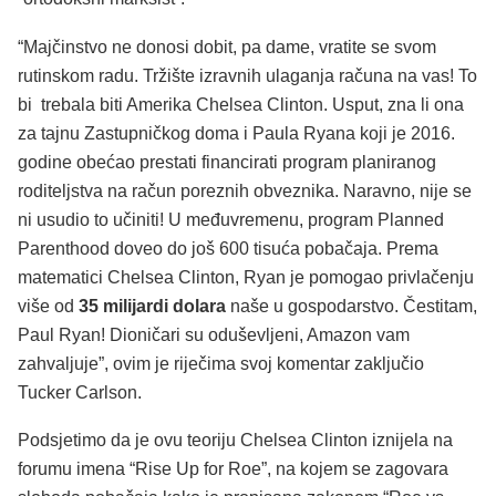
“Majčinstvo ne donosi dobit, pa dame, vratite se svom
rutinskom radu. Tržište izravnih ulaganja računa na vas! To
bi trebala biti Amerika Chelsea Clinton. Usput, zna li ona
za tajnu Zastupničkog doma i Paula Ryana koji je 2016.
godine obećao prestati financirati program planiranog
roditeljstva na račun poreznih obveznika. Naravno, nije se
ni usudio to učiniti! U međuvremenu, program Planned
Parenthood doveo do još 600 tisuća pobačaja. Prema
matematici Chelsea Clinton, Ryan je pomogao privlačenju
više od
35 milijardi dolara
naše u gospodarstvo. Čestitam,
Paul Ryan! Dioničari su oduševljeni, Amazon vam
zahvaljuje”, ovim je riječima svoj komentar zaključio
Tucker Carlson.
Podsjetimo da je ovu teoriju Chelsea Clinton iznijela na
forumu imena “Rise Up for Roe”, na kojem se zagovara