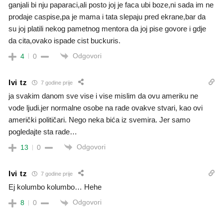
ganjali bi nju paparaci,ali posto joj je faca ubi boze,ni sada im ne
prodaje caspise,pa je mama i tata slepaju pred ekrane,bar da
su joj platili nekog pametnog mentora da joj pise govore i gdje
da cita,ovako ispade cist buckuris.
Odgovori
4
0
Ivi tz
7 godine prije
ja svakim danom sve vise i vise mislim da ovu ameriku ne
vode ljudi.jer normalne osobe na rade ovakve stvari, kao ovi
američki političari. Nego neka bića iz svemira. Jer samo
pogledajte sta rade…
Odgovori
13
0
Ivi tz
7 godine prije
Ej kolumbo kolumbo… Hehe
Odgovori
8
0