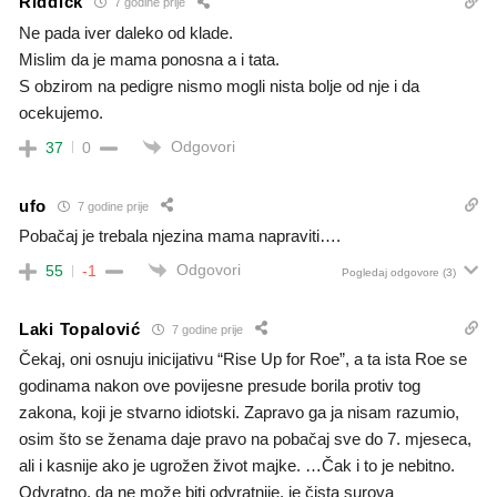
Riddick
7 godine prije
Ne pada iver daleko od klade.
Mislim da je mama ponosna a i tata.
S obzirom na pedigre nismo mogli nista bolje od nje i da
ocekujemo.
Odgovori
37
0
ufo
7 godine prije
Pobačaj je trebala njezina mama napraviti….
Odgovori
55
-1
Pogledaj odgovore
(3)
Laki Topalović
7 godine prije
Čekaj, oni osnuju inicijativu “Rise Up for Roe”, a ta ista Roe se
godinama nakon ove povijesne presude borila protiv tog
zakona, koji je stvarno idiotski. Zapravo ga ja nisam razumio,
osim što se ženama daje pravo na pobačaj sve do 7. mjeseca,
ali i kasnije ako je ugrožen život majke. …Čak i to je nebitno.
Odvratno, da ne može biti odvratnije, je čista surova