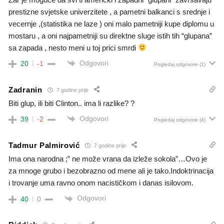
prestizne svjetske univerzitete , a pametni balkanci s srednje i
vecernje ,(statistika ne laze ) oni malo pametniji kupe diplomu u
mostaru , a oni najpametniji su direktne sluge istih tih “glupana”
sa zapada , nesto meni u toj prici smrdi
Odgovori
20
-1
Pogledaj odgovore
(1)
Zadranin
7 godine prije
Biti glup, ili biti Clinton.. ima li razlike? ?
Odgovori
39
-2
Pogledaj odgovore
(4)
Tadmur Palmirović
7 godine prije
Ima ona narodna ;” ne može vrana da izleže sokola”…Ovo je
za mnoge grubo i bezobrazno od mene ali je tako.Indoktrinacija
i trovanje uma ravno onom nacističkom i danas isilovom.
Odgovori
40
0