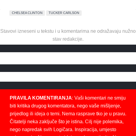
CHELSEA CLINTON
TUCKER CARLSON
Stavovi izneseni u tekstu i u komentarima ne odražavaju nužno
stav redakcije.
PRAVILA KOMENTIRANJA
: Vaši komentari ne smiju
biti kritika drugog komentatora, nego vaše mišljenje,
prijedlog ili ideja o temi. Nema rasprave tko je u pravu.
Čitatelji neka zaključe što je istina. Cilj nije polemika,
nego napredak svih Logičara. Inspiracija, umjesto