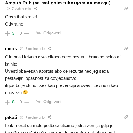
Ampuh Puh (sa malignim tuborgom na mozgu)
7 godine prije
Gosh that smile!
Odvratno
Odgovori
3
0
cicos
7 godine prije
Clintona i krivnih drva nikada nece nestati , brutalno bolno al’
istinito..
Uvesti obavezan abortus ako ce rezultat necijeg sexa
pestavljati opasnost za covjecanstvo.
ili jos bolje ukinuti sex kao prevenciju a uvesti Levinski kao
obavezu
Odgovori
8
0
pikač
7 godine prije
Ipak,morat ću malo podbocnuti..ima jedna zemlja gdje je
također pobačaj doživljen kao demografska ali ekonomska