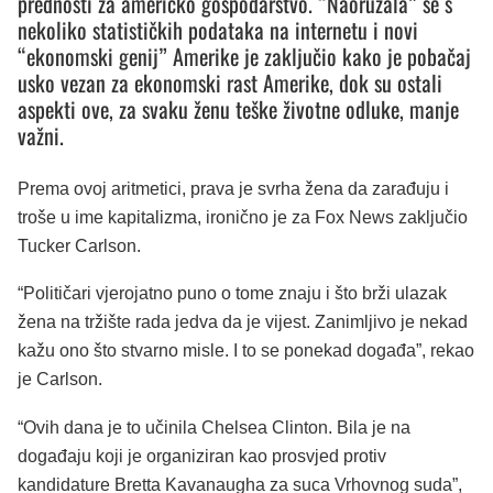
prednosti za američko gospodarstvo. “Naoružala” se s
nekoliko statističkih podataka na internetu i novi
“ekonomski genij” Amerike je zaključio kako je pobačaj
usko vezan za ekonomski rast Amerike, dok su ostali
aspekti ove, za svaku ženu teške životne odluke, manje
važni.
Prema ovoj aritmetici, prava je svrha žena da zarađuju i
troše u ime kapitalizma, ironično je za Fox News zaključio
Tucker Carlson.
“Političari vjerojatno puno o tome znaju i što brži ulazak
žena na tržište rada jedva da je vijest. Zanimljivo je nekad
kažu ono što stvarno misle. I to se ponekad događa”, rekao
je Carlson.
“Ovih dana je to učinila Chelsea Clinton. Bila je na
događaju koji je organiziran kao prosvjed protiv
kandidature Bretta Kavanaugha za suca Vrhovnog suda”,