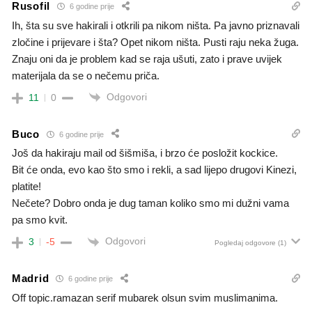
Rusofil
6 godine prije
Ih, šta su sve hakirali i otkrili pa nikom ništa. Pa javno priznavali
zločine i prijevare i šta? Opet nikom ništa. Pusti raju neka žuga.
Znaju oni da je problem kad se raja ušuti, zato i prave uvijek
materijala da se o nečemu priča.
Odgovori
11
0
Buco
6 godine prije
Još da hakiraju mail od šišmiša, i brzo će posložit kockice.
Bit će onda, evo kao što smo i rekli, a sad lijepo drugovi Kinezi,
platite!
Nečete? Dobro onda je dug taman koliko smo mi dužni vama
pa smo kvit.
Odgovori
3
-5
Pogledaj odgovore
(1)
Madrid
6 godine prije
Off topic.ramazan serif mubarek olsun svim muslimanima.