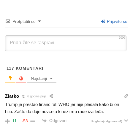
Pretplatiti se
Prijavite se
3000
117
KOMENTARI
Najstariji
Zlatko
6 godine prije
Trump je prestao financirati WHO jer nije plesala kako bi on
htio. Zašto da daje novce a kinezi mu rade iza leđa.
Odgovori
11
-53
Pogledaj odgovore
(4)