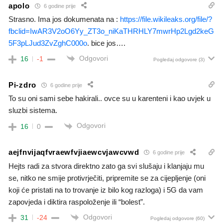
apolo
6 godine prije
Strasno. Ima jos dokumenata na :
https://file.wikileaks.org/file/?
fbclid=IwAR3V2oO6Yy_ZT3o_niKaTHRHLY7mwrHp2Lgd2keG
5F3pLJud3ZvZghC000o
. bice jos….
Odgovori
16
-1
Pogledaj odgovore
(3)
Pi-zdro
6 godine prije
To su oni sami sebe hakirali.. ovce su u karenteni i kao uvjek u
sluzbi sistema.
Odgovori
16
0
aejfnvijaqfvraewfvjiaewcvjawcvwd
6 godine prije
Hejts radi za stvora direktno zato ga svi slušaju i klanjaju mu
se, nitko ne smije protivrječiti, pripremite se za cijepljenje (oni
koji će pristati na to trovanje iz bilo kog razloga) i 5G da vam
zapovjeda i diktira raspoloženje ili “bolest”.
Odgovori
31
-24
Pogledaj odgovore
(60)