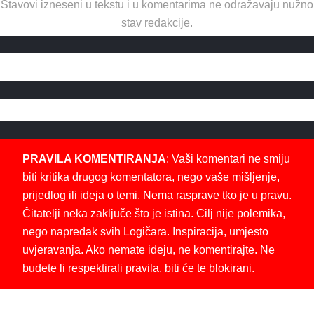
Stavovi izneseni u tekstu i u komentarima ne odražavaju nužno
stav redakcije.
PRAVILA KOMENTIRANJA
: Vaši komentari ne smiju
biti kritika drugog komentatora, nego vaše mišljenje,
prijedlog ili ideja o temi. Nema rasprave tko je u pravu.
Čitatelji neka zaključe što je istina. Cilj nije polemika,
nego napredak svih Logičara. Inspiracija, umjesto
uvjeravanja. Ako nemate ideju, ne komentirajte. Ne
budete li respektirali pravila, biti će te blokirani.