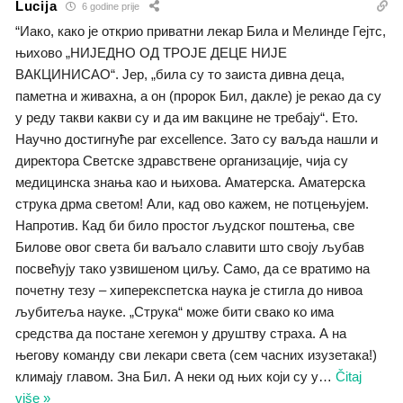
Lucija
6 godine prije
“Иако, како је открио приватни лекар Била и Мелинде Гејтс,
њихово „НИЈЕДНО ОД ТРОЈЕ ДЕЦЕ НИЈЕ
ВАКЦИНИСАО“. Јер, „била су то заиста дивна деца,
паметна и живахна, а он (пророк Бил, дакле) је рекао да су
у реду такви какви су и да им вакцине не требају“. Ето.
Научно достигнуће par excellence. Зато су ваљда нашли и
директора Светске здравствене организације, чија су
медицинска знања као и њихова. Аматерска. Аматерска
струка дрма светом! Али, кад ово кажем, не потцењујем.
Напротив. Кад би било простог људског поштења, све
Билове овог света би ваљало славити што своју љубав
посвећују тако узвишеном циљу. Само, да се вратимо на
почетну тезу – хиперекспетска наука је стигла до нивоа
љубитеља науке. „Струка“ може бити свако ко има
средства да постане хегемон у друштву страха. А на
његову команду сви лекари света (сем часних изузетака!)
климају главом. Зна Бил. А неки од њих који су у
…
Čitaj
više »