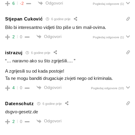
Odgovori
6
-2
Pogledaj odgovore
(1)
Stjepan Cuković
6 godine prije
Bilo bi interesantno vidjeti što piše u tim mail-ovima.
Odgovori
2
0
Pogledaj odgovore
(1)
istrazuj
6 godine prije
“… naravno ako su što zgriješili…. ”
A zgrijesili su od kada postoje!
Ta ne mogu banditi drugaciuje zivjeti nego od kriminala.
Odgovori
4
0
Pogledaj odgovore
(10)
Datenschutz
6 godine prije
dsgvo-gesetz.de
Odgovori
2
0