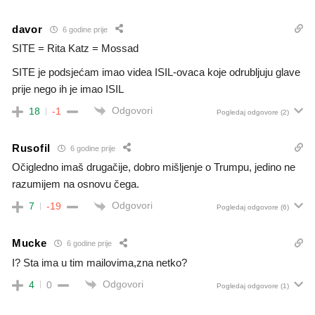
davor
6 godine prije
SITE = Rita Katz = Mossad
SITE je podsjećam imao videa ISIL-ovaca koje odrubljuju glave
prije nego ih je imao ISIL
Odgovori
18
-1
Pogledaj odgovore
(2)
Rusofil
6 godine prije
Očigledno imaš drugačije, dobro mišljenje o Trumpu, jedino ne
razumijem na osnovu čega.
Odgovori
7
-19
Pogledaj odgovore
(6)
Mucke
6 godine prije
I? Sta ima u tim mailovima,zna netko?
Odgovori
4
0
Pogledaj odgovore
(1)