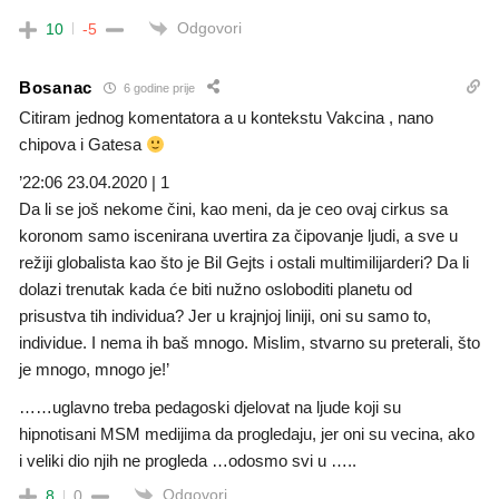
Odgovori
10
-5
Bosanac
6 godine prije
Citiram jednog komentatora a u kontekstu Vakcina , nano
chipova i Gatesa
’22:06 23.04.2020 | 1
Da li se još nekome čini, kao meni, da je ceo ovaj cirkus sa
koronom samo iscenirana uvertira za čipovanje ljudi, a sve u
režiji globalista kao što je Bil Gejts i ostali multimilijarderi? Da li
dolazi trenutak kada će biti nužno osloboditi planetu od
prisustva tih individua? Jer u krajnjoj liniji, oni su samo to,
individue. I nema ih baš mnogo. Mislim, stvarno su preterali, što
je mnogo, mnogo je!’
……uglavno treba pedagoski djelovat na ljude koji su
hipnotisani MSM medijima da progledaju, jer oni su vecina, ako
i veliki dio njih ne progleda …odosmo svi u …..
Odgovori
8
0