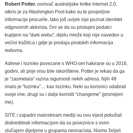
Robert Potter,
osnivač australijske tvrtke Internet 2.0,
otkrio je za Washington Post kako su te povjerljive
informacije procurile. Iako još uvijek nije poznat identitet
odgovornih aktivista, čini se da su pristupni podatci
kupljeni na “dark webu”, dijelu mreže koji nije naveden u
većini tražilica i gdje je prodaja piratskih informacija
redovna.
Adrese i lozinke povezane s WHO-om hakirane su u 2016.
godini, ali prije nisu bile iskorištene. Potter je rekao da ga
je “zasmetala” razina sigurnosti nekih adresa. Njih 48
imalo je “lozinku”… kao lozinku. Neki su korisnici odabrali
svoje ime, drugi su i dalje koristili “changeme” (promijeni
me).
SITE i zapadni mainstream mediji su ovu vijest pokušali
diskreditirati informacijom da su poveznice s ovim
slučajem dijeljene u grupama neonacista. Nismo željeli