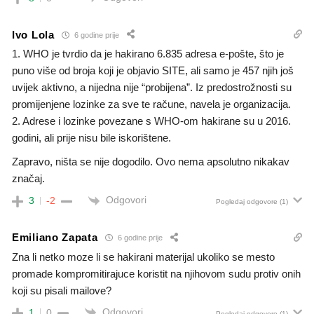
Ivo Lola
6 godine prije
1. WHO je tvrdio da je hakirano 6.835 adresa e-pošte, što je
puno više od broja koji je objavio SITE, ali samo je 457 njih još
uvijek aktivno, a nijedna nije “probijena”. Iz predostrožnosti su
promijenjene lozinke za sve te račune, navela je organizacija.
2. Adrese i lozinke povezane s WHO-om hakirane su u 2016.
godini, ali prije nisu bile iskorištene.
Zapravo, ništa se nije dogodilo. Ovo nema apsolutno nikakav
značaj.
Odgovori
3
-2
Pogledaj odgovore
(1)
Emiliano Zapata
6 godine prije
Zna li netko moze li se hakirani materijal ukoliko se mesto
promade kompromitirajuce koristit na njihovom sudu protiv onih
koji su pisali mailove?
Odgovori
1
0
Pogledaj odgovore
(1)