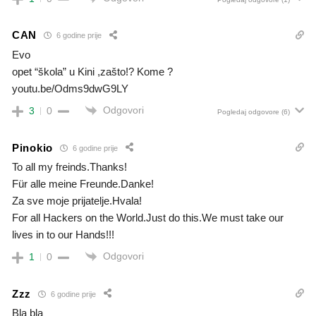
CAN
6 godine prije
Evo
opet “škola” u Kini ,zašto!? Kome ?
youtu.be/Odms9dwG9LY
Odgovori
3
0
Pogledaj odgovore
(6)
Pinokio
6 godine prije
To all my freinds.Thanks!
Für alle meine Freunde.Danke!
Za sve moje prijatelje.Hvala!
For all Hackers on the World.Just do this.We must take our
lives in to our Hands!!!
Odgovori
1
0
Zzz
6 godine prije
Bla bla