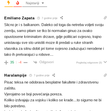
Najstariji
Emiliano Zapata
7 godine prije
Slicno je i s balkanom. Daleko od toga da netreba voljeti svoju
zemlju, samo pitam se tko bi normalan ginuo za ovako
opustosene kriminalom drzave, gdje politicari svjesno, trajno
unistavaju sve sto unistiti moze ili predati u ruke stranih
vlasnika za sitnu dobit pri tome svjesno zaduzujuci nerodene i
tako ih pretvarajuci u robove…
Odgovori
35
-4
Pogledaj odgovore
(3)
Haralampije
7 godine prije
Pisac teksa ne odobrava besplatne fakultete i zdravstvenu
zaštitu.
Vjerojatno se boji povećanja poreza.
Koliko izdvajaju za vojsku i koliko se krade…to sigurno ne bi
bilo potrebno.