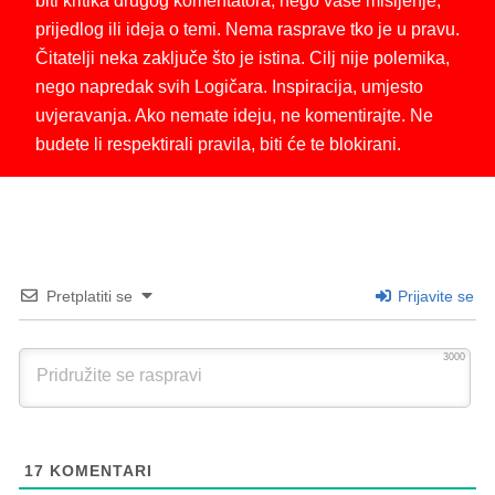
biti kritika drugog komentatora, nego vaše mišljenje,
prijedlog ili ideja o temi. Nema rasprave tko je u pravu.
Čitatelji neka zaključe što je istina. Cilj nije polemika,
nego napredak svih Logičara. Inspiracija, umjesto
uvjeravanja. Ako nemate ideju, ne komentirajte. Ne
budete li respektirali pravila, biti će te blokirani.
Pretplatiti se
Prijavite se
3000
17
KOMENTARI