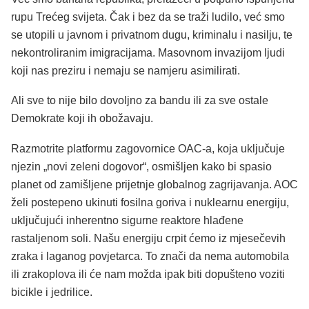
rupu Trećeg svijeta. Čak i bez da se traži ludilo, već smo
se utopili u javnom i privatnom dugu, kriminalu i nasilju, te
nekontroliranim imigracijama. Masovnom invazijom ljudi
koji nas preziru i nemaju se namjeru asimilirati.
Ali sve to nije bilo dovoljno za bandu ili za sve ostale
Demokrate koji ih obožavaju.
Razmotrite platformu zagovornice OAC-a, koja uključuje
njezin „novi zeleni dogovor“, osmišljen kako bi spasio
planet od zamišljene prijetnje globalnog zagrijavanja. AOC
želi postepeno ukinuti fosilna goriva i nuklearnu energiju,
uključujući inherentno sigurne reaktore hlađene
rastaljenom soli. Našu energiju crpit ćemo iz mjesečevih
zraka i laganog povjetarca. To znači da nema automobila
ili zrakoplova ili će nam možda ipak biti dopušteno voziti
bicikle i jedrilice.