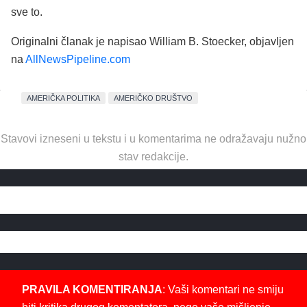
sve to.
Originalni članak je napisao William B. Stoecker, objavljen
na
AllNewsPipeline.com
AMERIČKA POLITIKA
AMERIČKO DRUŠTVO
Stavovi izneseni u tekstu i u komentarima ne odražavaju nužno
stav redakcije.
PRAVILA KOMENTIRANJA
: Vaši komentari ne smiju