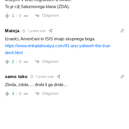
To je cilj Saturnovega klana (ZDA).
Odgovori
1
0
Mateja
7 godine prije
Izraelci, Američani in ISIS imajo skupnega boga.
https://www.enkiptahsatya.com/41-anu-yahweh-the-true-
devil.html
Odgovori
2
0
samo tako
7 godine prije
Zbrda, zdola…. drobi li ga drobi…
Odgovori
3
0