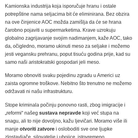
Kamionska industrija koja isporučuje hranu i ostale
potrepštine nama seljacima bit će eliminirana. Bez obzira
na ove činjenice AOC možda zamišlja da će se hrana
čarobno pojaviti u supermarketima. Krave uzrokuju
globalno zagrijavanje svojim nadimanjem, kaže AOC, tako
da, očigledno, moramo ukinuti meso za seljake i možemo
jesti vegansku prehranu, poput tisuću godina prije, kad su
samo naši aristokratski gospodari jeli meso.
Moramo obnoviti svaku pojedinu zgradu u Americi uz
zaista ogromne troškove. Nebitno što trenutno ne možemo
održavati ni našu infrastrukturu.
Stope kriminala počinju ponovno rasti, zbog imigracije i
„reformi“ našeg
sustava nepravde
koji već stupa na
snagu, ali to nije dovoljno, kažu ljevičari. Moramo više ili
manje
otvoriti zatvore
i osloboditi sve one ljupke
zlostavljače, silovatelje i ubojice, istovremeno