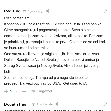
Red Dog
7 godine prije
Rise of fascism.
Konacno kuzi „bela rasa“ da ju je elita napustila. I sad panika.
Cime antagoniziraju i pogorsavaju stanje. Steta sto ne idu
odmah na socijalizam, vec na fasizam, ali tako je to. Fasizam
je primitivniji, pa moraju ispucati to prvo. Opametice se oni kad
se budu umorili od besmisla.
Ono sta su radili svetu je stiglo do njih. Hteli smo drugi svet.
Dolazi. Radujte se Narodi Sveta, jer ovo su bolovi umiranja
Starog Sveta i radanja Novog Sveta. Ali kad pupoljci cvetaju
boli.
Setih se reci druga Trumpa od pre nego sto je postao
predsednik u vezi pucnjav po USA. „Get used to it“.
Odgovori
5
-3
Bogat strašni
7 godine prije
Jednostavno. To je napad na kršćanstvo i Isusa. To se vidi po