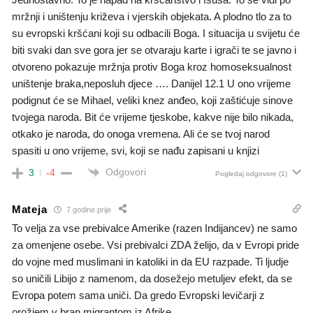
mržnji i uništenju križeva i vjerskih objekata. A plodno tlo za to
su evropski kršćani koji su odbacili Boga. I situacija u svijetu će
biti svaki dan sve gora jer se otvaraju karte i igrači te se javno i
otvoreno pokazuje mržnja protiv Boga kroz homoseksualnost
uništenje braka,neposluh djece …. Danijel 12.1 U ono vrijeme
podignut će se Mihael, veliki knez anđeo, koji zaštićuje sinove
tvojega naroda. Bit će vrijeme tjeskobe, kakve nije bilo nikada,
otkako je naroda, do onoga vremena. Ali će se tvoj narod
spasiti u ono vrijeme, svi, koji se nađu zapisani u knjizi
Odgovori
3
-4
Pogledaj odgovore
(1)
Mateja
7 godine prije
To velja za vse prebivalce Amerike (razen Indijancev) ne samo
za omenjene osebe. Vsi prebivalci ZDA želijo, da v Evropi pride
do vojne med muslimani in katoliki in da EU razpade. Ti ljudje
so uničili Libijo z namenom, da dosežejo metuljev efekt, da se
Evropa potem sama uniči. Da gredo Evropski levičarji z
orožjem v bran migrantom iz Afrike.