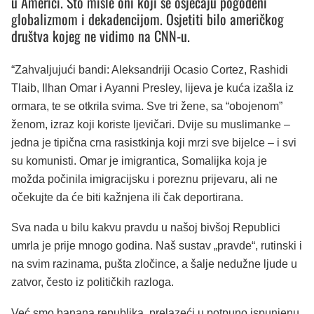
u Americi. Što misle oni koji se osjećaju pogođeni
globalizmom i dekadencijom. Osjetiti bilo američkog
društva kojeg ne vidimo na CNN-u.
“Zahvaljujući bandi: Aleksandriji Ocasio Cortez, Rashidi
Tlaib, Ilhan Omar i Ayanni Presley, lijeva je kuća izašla iz
ormara, te se otkrila svima. Sve tri žene, sa “obojenom”
ženom, izraz koji koriste ljevičari. Dvije su muslimanke –
jedna je tipična crna rasistkinja koji mrzi sve bijelce – i svi
su komunisti. Omar je imigrantica, Somalijka koja je
možda počinila imigracijsku i poreznu prijevaru, ali ne
očekujte da će biti kažnjena ili čak deportirana.
Sva nada u bilu kakvu pravdu u našoj bivšoj Republici
umrla je prije mnogo godina. Naš sustav „pravde“, rutinski i
na svim razinama, pušta zločince, a šalje nedužne ljude u
zatvor, često iz političkih razloga.
Već smo banana republika, prelazeći u potpuno ispunjenu