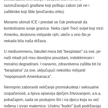
razoružavajući građane koji poštuju zakon (ali ne i
zaštitnike koji štite ljevičarsku elitu).
Moramo ukinuti ICE i prestati se čak pretvarati da
kontroliramo svoje granice. Neka cijeli Treći svijet koji mrzi
Ameriku, doslovno milijarde njih, uteče u ono što je
nekada bila naša država.
U međuvremenu, fakultet mora biti “besplatan” za sve, jer
naši mladi još nisu dovoljno pouzdani, indoktrinirani i
moralno degradirani. I naravno, zdravstvena zaštita bit će
“besplatna” za sve, uključujući nekoliko milijardi
“nepopisanih Amerikanaca”.
Nemojmo zaboraviti veličanje promiskuiteta i seksualne
izopačenosti, a lijeva opsesija dječjim žrtvovanjem, a.k.a,
pobačajem, sada se postupno širi i na djecu koja su već
rođena i izvan maternice. Uistinu “budni” ljudi podržavaju