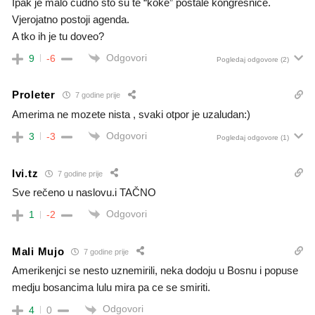
Ipak je malo čudno što su te “koke” postale kongresnice.
Vjerojatno postoji agenda.
A tko ih je tu doveo?
Odgovori
9
-6
Pogledaj odgovore
(2)
Proleter
7 godine prije
Amerima ne mozete nista , svaki otpor je uzaludan:)
Odgovori
3
-3
Pogledaj odgovore
(1)
Ivi.tz
7 godine prije
Sve rečeno u naslovu.i TAČNO
Odgovori
1
-2
Mali Mujo
7 godine prije
Amerikenjci se nesto uznemirili, neka dodoju u Bosnu i popuse
medju bosancima lulu mira pa ce se smiriti.
Odgovori
4
0