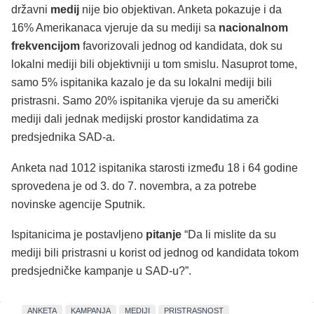
državni
medij
nije bio objektivan. Anketa pokazuje i da
16% Amerikanaca vjeruje da su mediji sa
nacionalnom
frekvencijom
favorizovali jednog od kandidata, dok su
lokalni mediji bili objektivniji u tom smislu. Nasuprot tome,
samo 5% ispitanika kazalo je da su lokalni mediji bili
pristrasni. Samo 20% ispitanika vjeruje da su američki
mediji dali jednak medijski prostor kandidatima za
predsjednika SAD-a.
Anketa nad 1012 ispitanika starosti između 18 i 64 godine
sprovedena je od 3. do 7. novembra, a za potrebe
novinske agencije Sputnik.
Ispitanicima je postavljeno
pitanje
“Da li mislite da su
mediji bili pristrasni u korist od jednog od kandidata tokom
predsjedničke kampanje u SAD-u?”.
ANKETA
KAMPANJA
MEDIJI
PRISTRASNOST