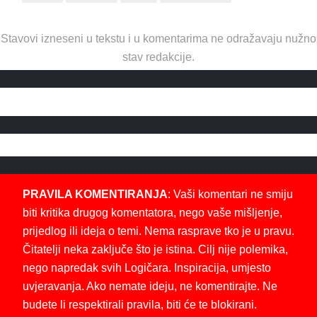
Stavovi izneseni u tekstu i u komentarima ne odražavaju nužno
stav redakcije.
PRAVILA KOMENTIRANJA
: Vaši komentari ne smiju
biti kritika drugog komentatora, nego vaše mišljenje,
prijedlog ili ideja o temi. Nema rasprave tko je u pravu.
Čitatelji neka zaključe što je istina. Cilj nije polemika,
nego napredak svih Logičara. Inspiracija, umjesto
uvjeravanja. Ako nemate ideju, ne komentirajte. Ne
budete li respektirali pravila, biti će te blokirani.