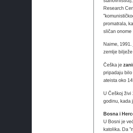
stanovništva)
Research Cent
”komunističkog
promatrala, ka
sličan onome 
Naime, 1991. 
zemlje bilježe
Češka je
zani
pripadaju bilo 
ateista oko 1
U Češkoj živi 
godinu, kada 
Bosna i Her
U Bosni je ve
katolika. Da ”