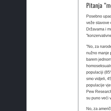
Pitanja ”m
Posebno upada
veže stavove 
Državama i mn
”konzervativn
”No, za narode
nužno manje pr
barem jednom t
homoseksualno
populaciji (85
smo vidjeli, 
populacije vj
Pew Research 
su puno veći v
No, za američ