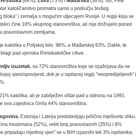
,
Hrvatska
(84%),
Litva
(75%) i
Mađarska
(56%). No, Pew
ar katoličanstvo promatra samo u području bivšeg
 bloka” i zemalja s mogućim utjecajem Rusije. U regiji koja se
tolici čine 18% ukupnog stanovništva, ali nije doživjelo porast
u pravoslavnim zemljama.
je katolika u Poljskoj bilo 96%, a Mađarskoj 63%. Dakle, te
 blagi pad vjernika Rimokatoličke crkve.
mljiv izuzetak
, sa 72% stanovništva koje se izjašnjava da ne
kojoj vjeroispovijesti, dok je u ispitanoj regiji ”neopredijeljenih” i
4%.
21% katolika, ali je zabilježen oštar pad u odnosu na 1991.
je ova zajednica činila 44% stanovništva.
cegovina
, Estonija i Latvija predstavljaju prilično mješovitu sliku.
ćina muslimana (52%), velik broj pravoslavnih (35%) i 8%
ne pripadaju nijednoj vjeri” se u BiH izjasnilo tek 3% ispitanika.