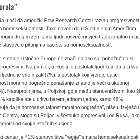
orala”
 u oči da američki Pew Research Centar razinu progresivnost
o homoseksualnosti. Tako navodi da u Sjedinjenim Američkim
ogim drugim zemljama ljudi posvećeni vjeri tradicionalno imaj
e stavove o pitanjima kao što su homoseksualnost”.
 srednje i istočne Europe ne znači da ako su ”pobožni” da si
ogresivni. Na primjer, u Rusiji je postotak ljudi koji idu u crkvu
jedno je vrlo nizak (7%), a postotak koji vjeruje da je
st moralno pogrešno ponašanje znatno je veći u ukupnoj
%). Nasuprot njima, u Poljskoj, gdje među stanovništvom, kao š
45% katolika ide u crkvu barem jednom tjedno, samo 48%
eruje da je homoseksualnost moralno pogrešna”, piše u izvješću
Centra, stoga su Poljaci višestruko progresivniji od Rusa, iako
jernici od svojih istočnih susjeda.
ki centar je 71% stanovništva ”regije” smatra homoseksualnosti