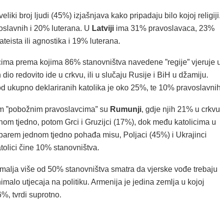
eliki broj ljudi (45%) izjašnjava kako pripadaju bilo kojoj religiji
slavnih i 20% luterana. U
Latviji
ima 31% pravoslavaca, 23%
ateista ili agnostika i 19% luterana.
ima prema kojima 86% stanovništva navedene ”regije” vjeruje 
dio redovito ide u crkvu, ili u slučaju Rusije i BiH u džamiju.
od ukupno deklariranih katolika je oko 25%, te 10% pravoslavnih
m ”pobožnim pravoslavcima” su
Rumunji
, gdje njih 21% u crkvu
nom tjedno, potom Grci i Gruzijci (17%), dok među katolicima u
barem jednom tjedno pohađa misu, Poljaci (45%) i Ukrajinci
tolici čine 10% stanovništva.
malja više od 50% stanovništva smatra da vjerske vođe trebaju
 nimalo utjecaja na politiku. Armenija je jedina zemlja u kojoj
6%, tvrdi suprotno.