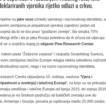
eklariranih vjernika rijetko odlazi u crkvu.
imjetne su
jake veze
između vjerskog i nacionalnog identiteta, a
vnim zemljama je pripadnost vjerskoj zajednici jedan od
vjeta da bi se bio pravi “građanin zemlje”, što smatra 70%
Mnogi drže i da je jaka Rusija potrebna da ih očuva od utjecaja
i se u izvješću kojeg je
objavio Pew Research Centar
.
ća nakon pada ”Željezne zavjese” i raspada Sovjetskog Saveza,
u svim zemljama istočne Europe religija stekla određenu važnost
ividualnoj razini, nego i na razini nacionalnog identiteta.
esearch Centra objavljena 10. svibnja, naslova “
Vjera i
ipadnost u srednjoj i istočnoj Europi
“, za koju su se prikuplja
malja središnje i istočne Europe od lipnja 2015. do srpnja 2016
vedena je na širokom području od baltičkih zemalja sve do
, Armenije i Gruzije, provela je ispitivanja među 25 000 osoba