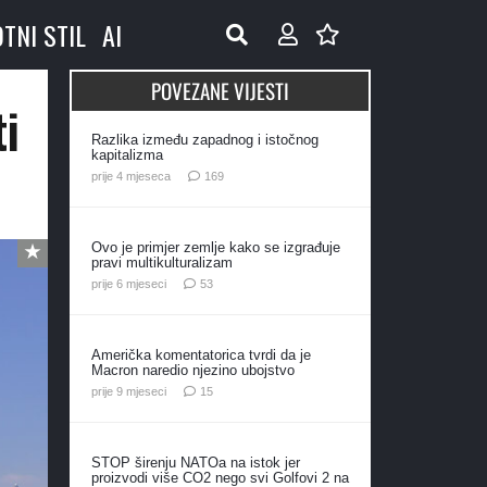
OTNI STIL
AI
POVEZANE VIJESTI
ti
Razlika između zapadnog i istočnog
kapitalizma
komentara
prije 4 mjeseca
169
Ovo je primjer zemlje kako se izgrađuje
pravi multikulturalizam
komentara
prije 6 mjeseci
53
Američka komentatorica tvrdi da je
Macron naredio njezino ubojstvo
komentara
prije 9 mjeseci
15
STOP širenju NATOa na istok jer
proizvodi više CO2 nego svi Golfovi 2 na