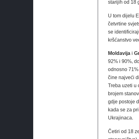
starijih od 18
U tom dijelu E
četvrtine svje
se identificir
kršćanstvo već
Moldavija
i
G
92% i 90%, dok
odnosno 71% i
čine najveći d
Treba uzeti u 
brojem stanovn
gdje postoje d
kada se za pr
Ukrajinaca.
Četiri od 18 z