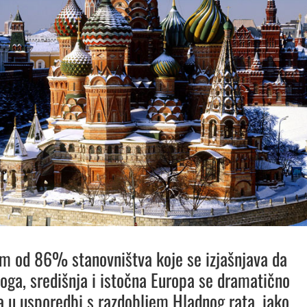
m od 86% stanovništva koje se izjašnjava da
Boga, središnja i istočna Europa se dramatično
a u usporedbi s razdobljem Hladnog rata, iako