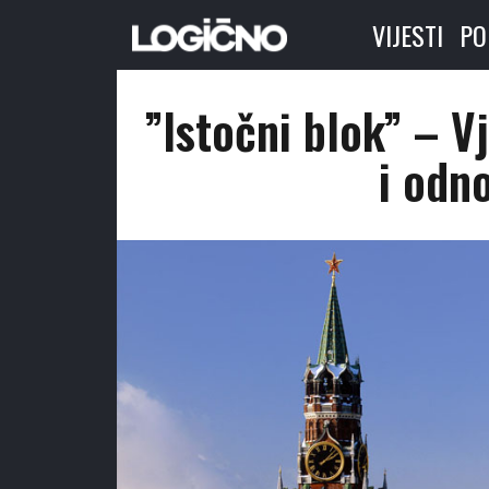
VIJESTI
PO
”Istočni blok” – Vj
i odn