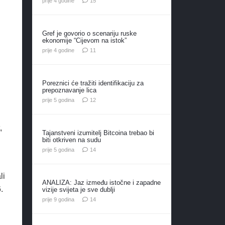
prije 4 godine
15
Gref je govorio o scenariju ruske
ekonomije “Cijevom na istok”
komentara
prije 4 godine
11
Poreznici će tražiti identifikaciju za
prepoznavanje lica
komentara
prije 5 godina
12
,
Tajanstveni izumitelj Bitcoina trebao bi
biti otkriven na sudu
komentara
prije 5 godina
14
li
ANALIZA: Jaz između istočne i zapadne
.
vizije svijeta je sve dublji
komentara
prije 9 godina
14