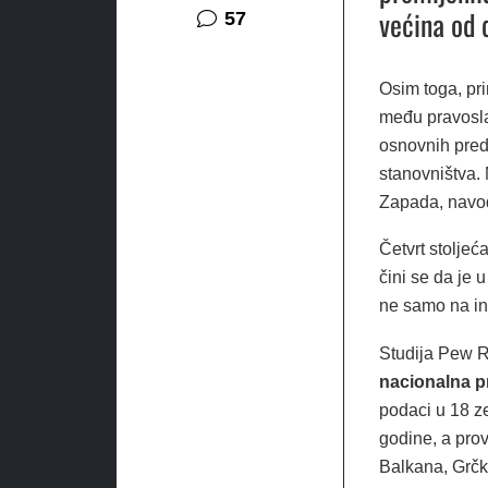
većina od d
komentara
57
Osim toga, pr
među pravosla
osnovnih predu
stanovništva. 
Zapada, navod
Četvrt stolje
čini se da je 
ne samo na ind
Studija Pew R
nacionalna pr
podaci u 18 ze
godine, a pro
Balkana, Grčke