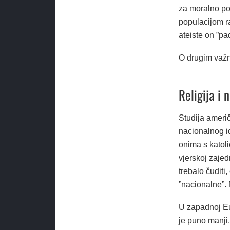
za moralno p
populacijom ra
ateiste on ”p
O drugim važni
Religija i 
Studija američ
nacionalnog id
onima s katol
vjerskoj zajed
trebalo čuditi
”nacionalne”. 
U zapadnoj Eur
je puno manji