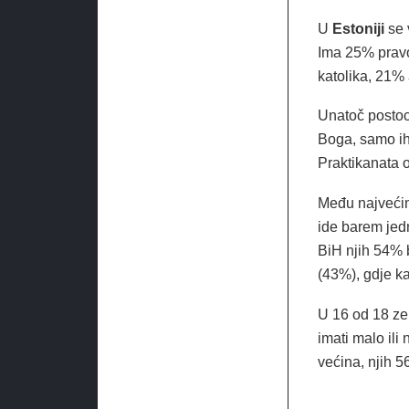
U
Estoniji
se v
Ima 25% pravo
katolika, 21% 
Unatoč postoc
Boga, samo ih 
Praktikanata 
Među najveći
ide barem jed
BiH njih 54% 
(43%), gdje ka
U 16 od 18 ze
imati malo ili
većina, njih 5