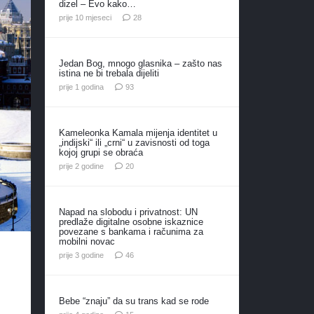
dizel – Evo kako…
komentara
prije 10 mjeseci
28
Jedan Bog, mnogo glasnika – zašto nas
istina ne bi trebala dijeliti
komentara
prije 1 godina
93
Kameleonka Kamala mijenja identitet u
„indijski“ ili „crni“ u zavisnosti od toga
kojoj grupi se obraća
komentara
prije 2 godine
20
Napad na slobodu i privatnost: UN
predlaže digitalne osobne iskaznice
povezane s bankama i računima za
mobilni novac
komentara
prije 3 godine
46
Bebe “znaju” da su trans kad se rode
komentara