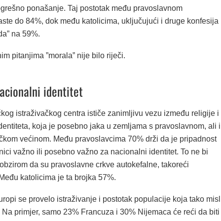
ogrešno ponašanje. Taj postotak među pravoslavnom
ste do 84%, dok među katolicima, uključujući i druge konfesija 
ada” na 59%.
m pitanjima ”morala” nije bilo riječi.
nacionalni identitet
kog istraživačkog centra ističe zanimljivu vezu između religije i
entiteta, koja je posebno jaka u zemljama s pravoslavnom, ali i
ičkom većinom. Među pravoslavcima 70% drži da je pripadnost
nici važno ili posebno važno za nacionalni identitet. To ne bi
, obzirom da su pravoslavne crkve autokefalne, takoreći
Među katolicima je ta brojka 57%.
opi se provelo istraživanje i postotak populacije koja tako misl
. Na primjer, samo 23% Francuza i 30% Nijemaca će reći da biti