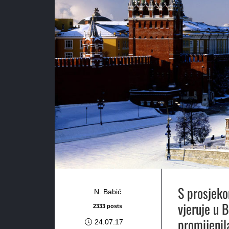
S prosjeko
N. Babić
vjeruje u 
2333 posts
promijenil
24.07.17