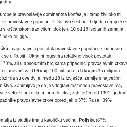
 godina.
urope je pravoslavlje dominantna konfesija i tamo živi oko tri
tske pravoslavne populacije. Gotovo šest od 10 ljudi u regiji (57
aju s kršćanskom tradicijom, dok je u 10 od 18 ispitanih zemalja
inska religija.
rčka
imaju najveći postotak pravoslavne populacije, odnosno
 se u Rusiji i Ukrajini registrira relativno visok postotak,
 78%, ali u apsolutnim brojkama pripadnici pravoslavnih crkav
io stanovništva. U
Rusiji
100 milijuna, a
Ukrajini
35 milijuna.
obzir da su ove dvije, među 18 iz izvješća, zemlje s najvećim
ištva. Zanimljivo je da je vrtoglavi rast među pravoslavnima,
vije velike i nekoliko minornih crkvi, zabilježen od 1991. godine
ipadnike pravoslavne crkve opredijelilo 37% Rusa i 39%
emalja iz studije imaju katoličku većinu,
Poljska
(87%