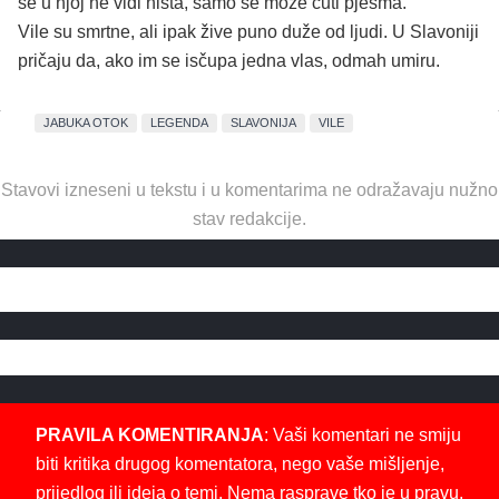
se u njoj ne vidi ništa, samo se može čuti pjesma.
Vile su smrtne, ali ipak žive puno duže od ljudi. U Slavoniji
pričaju da, ako im se isčupa jedna vlas, odmah umiru.
JABUKA OTOK
LEGENDA
SLAVONIJA
VILE
Stavovi izneseni u tekstu i u komentarima ne odražavaju nužno
stav redakcije.
PRAVILA KOMENTIRANJA
: Vaši komentari ne smiju
biti kritika drugog komentatora, nego vaše mišljenje,
prijedlog ili ideja o temi. Nema rasprave tko je u pravu.