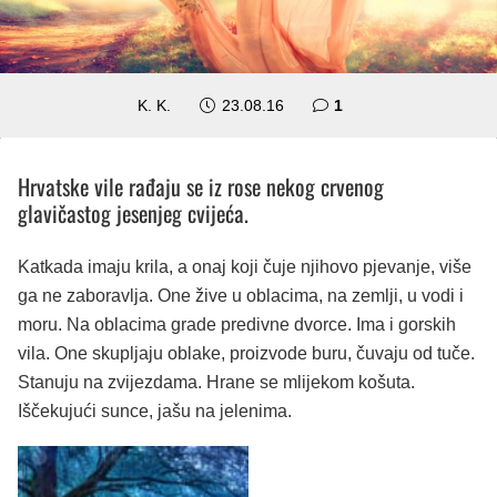
komentar
K. K.
23.08.16
1
Hrvatske vile rađaju se iz rose nekog crvenog
glavičastog jesenjeg cvijeća.
Katkada imaju krila, a onaj koji čuje njihovo pjevanje, više
ga ne zaboravlja. One žive u oblacima, na zemlji, u vodi i
moru. Na oblacima grade predivne dvorce. Ima i gorskih
vila. One skupljaju oblake, proizvode buru, čuvaju od tuče.
Stanuju na zvijezdama. Hrane se mlijekom košuta.
Iščekujući sunce, jašu na jelenima.