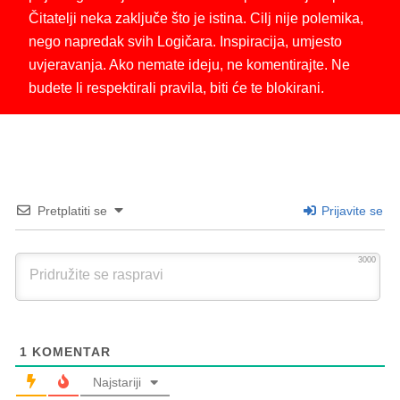
Čitatelji neka zaključe što je istina. Cilj nije polemika,
nego napredak svih Logičara. Inspiracija, umjesto
uvjeravanja. Ako nemate ideju, ne komentirajte. Ne
budete li respektirali pravila, biti će te blokirani.
Pretplatiti se
Prijavite se
3000
1
KOMENTAR
Najstariji