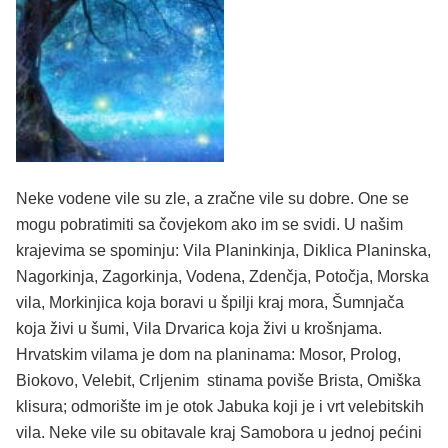
Neke vodene vile su zle, a zračne vile su dobre. One se
mogu pobratimiti sa čovjekom ako im se svidi. U našim
krajevima se spominju: Vila Planinkinja, Diklica Planinska,
Nagorkinja, Zagorkinja, Vodena, Zdenčja, Potočja, Morska
vila, Morkinjica koja boravi u špilji kraj mora, Šumnjača
koja živi u šumi, Vila Drvarica koja živi u krošnjama.
Hrvatskim vilama je dom na planinama: Mosor, Prolog,
Biokovo, Velebit, Crljenim stinama poviše Brista, Omiška
klisura; odmorište im je otok Jabuka koji je i vrt velebitskih
vila. Neke vile su obitavale kraj Samobora u jednoj pećini