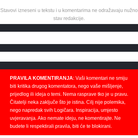
Stavovi izneseni u tekstu i u komentarima ne odražavaju nužno
stav redakcije.
PRAVILA KOMENTIRANJA
: Vaši komentari ne smiju
biti kritika drugog komentatora, nego vaše mišljenje,
prijedlog ili ideja o temi. Nema rasprave tko je u pravu.
Čitatelji neka zaključe što je istina. Cilj nije polemika,
nego napredak svih Logičara. Inspiracija, umjesto
uvjeravanja. Ako nemate ideju, ne komentirajte. Ne
budete li respektirali pravila, biti će te blokirani.